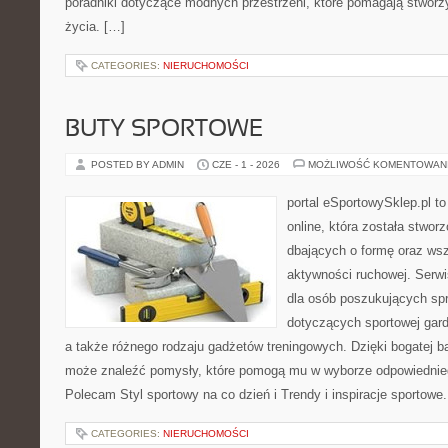
poradniki dotyczące modnych przestrzeni, które pomagają stwor
życia. […]
CATEGORIES:
NIERUCHOMOŚCI
BUTY SPORTOWE
POSTED BY ADMIN
CZE - 1 - 2026
MOŻLIWOŚĆ KOMENTOWAN
portal eSportowySklep.pl t
online, która została stwo
dbających o formę oraz wsz
aktywności ruchowej. Serwi
dla osób poszukujących sp
dotyczących sportowej gard
a także różnego rodzaju gadżetów treningowych. Dzięki bogatej b
może znaleźć pomysły, które pomogą mu w wyborze odpowiednie
Polecam Styl sportowy na co dzień i Trendy i inspiracje sportowe
CATEGORIES:
NIERUCHOMOŚCI