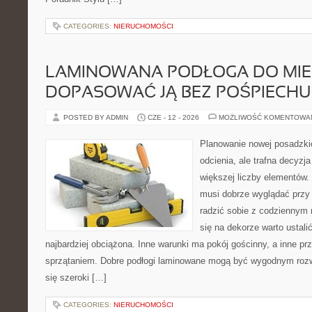
CATEGORIES:
NIERUCHOMOŚCI
LAMINOWANA PODŁOGA DO MIES
DOPASOWAĆ JĄ BEZ POŚPIECHU
POSTED BY ADMIN
CZE - 12 - 2026
MOŻLIWOŚĆ KOMENTOWA
Planowanie nowej posadzki
odcienia, ale trafna decyzj
większej liczby elementów. 
musi dobrze wyglądać przy
radzić sobie z codziennym
się na dekorze warto ustali
najbardziej obciążona. Inne warunki ma pokój gościnny, a inne p
sprzątaniem. Dobre podłogi laminowane mogą być wygodnym rozw
się szeroki […]
CATEGORIES:
NIERUCHOMOŚCI