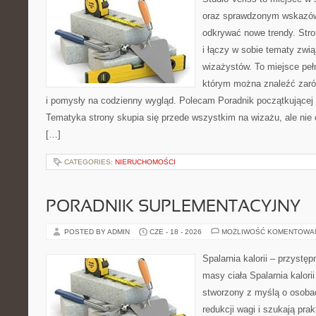
oraz sprawdzonym wskazów
odkrywać nowe trendy. Stro
i łączy w sobie tematy zwi
wizażystów. To miejsce pełn
którym można znaleźć zarów
i pomysły na codzienny wygląd. Polecam Poradnik początkującej sty
Tematyka strony skupia się przede wszystkim na wizażu, ale nie 
[…]
CATEGORIES:
NIERUCHOMOŚCI
PORADNIK SUPLEMENTACYJNY
POSTED BY ADMIN
CZE - 18 - 2026
MOŻLIWOŚĆ KOMENTOWA
Spalarnia kalorii – przystę
masy ciała Spalarnia kalorii
stworzony z myślą o osoba
redukcji wagi i szukają pra