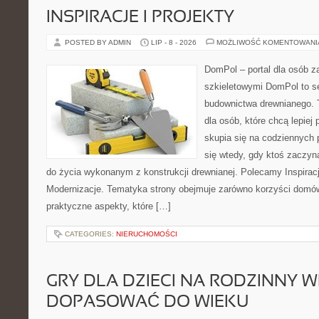
INSPIRACJE I PROJEKTY
POSTED BY ADMIN
LIP - 8 - 2026
MOŻLIWOŚĆ KOMENTOWAN
DomPol – portal dla osób 
szkieletowymi DomPol to s
budownictwa drewnianego. 
dla osób, które chcą lepiej
skupia się na codziennych p
się wtedy, gdy ktoś zaczy
do życia wykonanym z konstrukcji drewnianej. Polecamy Inspiracje
Modernizacje. Tematyka strony obejmuje zarówno korzyści domów
praktyczne aspekty, które […]
CATEGORIES:
NIERUCHOMOŚCI
GRY DLA DZIECI NA RODZINNY W
DOPASOWAĆ DO WIEKU