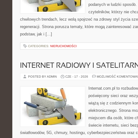
podanych w ludzki sposób. 
czytelników, którzy nie chc
chwilowych trendach, lecz wolą spojrzeć na zdrowy styl życia sze
regeneracji. Strona porusza tematy, które mogą zainteresować z
podstaw, jak i […]
CATEGORIES:
NIERUCHOMOŚCI
INTERNET RADIOWY I SATELITAR
POSTED BY ADMIN
CZE - 17 - 2026
MOŻLIWOŚĆ KOMENTOWA
Internat.com.pl to rozbudo
poświęcony sieci oraz wszy
wiążą się z codziennym ko
elektronicznego. Strona m
miejscem dla osób, które 
świecie internetu, sieci b
światłowodów, 5G, chmury, hostingu, cyberbezpieczeństwa oraz 