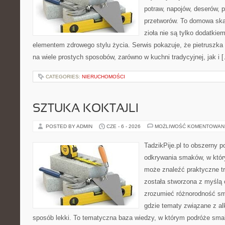
potraw, napojów, deserów,
przetworów. To domowa ska
zioła nie są tylko dodatkiem
elementem zdrowego stylu życia. Serwis pokazuje, że pietrusz
na wiele prostych sposobów, zarówno w kuchni tradycyjnej, jak i 
CATEGORIES:
NIERUCHOMOŚCI
SZTUKA KOKTAJLI
POSTED BY ADMIN
CZE - 6 - 2026
MOŻLIWOŚĆ KOMENTOWAN
TadzikPije.pl to obszerny p
odkrywania smaków, w któ
może znaleźć praktyczne tr
została stworzona z myślą 
zrozumieć różnorodność sm
gdzie tematy związane z a
sposób lekki. To tematyczna baza wiedzy, w którym podróże sma