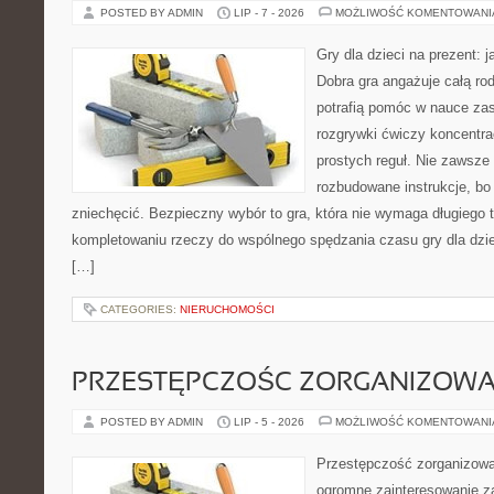
POSTED BY ADMIN
LIP - 7 - 2026
MOŻLIWOŚĆ KOMENTOWAN
Gry dla dzieci na prezent:
Dobra gra angażuje całą ro
potrafią pomóc w nauce zas
rozgrywki ćwiczy koncentra
prostych reguł. Nie zawsze
rozbudowane instrukcje, bo
zniechęcić. Bezpieczny wybór to gra, która nie wymaga długiego 
kompletowaniu rzeczy do wspólnego spędzania czasu gry dla dzi
[…]
CATEGORIES:
NIERUCHOMOŚCI
PRZESTĘPCZOŚC ZORGANIZOW
POSTED BY ADMIN
LIP - 5 - 2026
MOŻLIWOŚĆ KOMENTOWAN
Przestępczość zorganizowan
ogromne zainteresowanie za