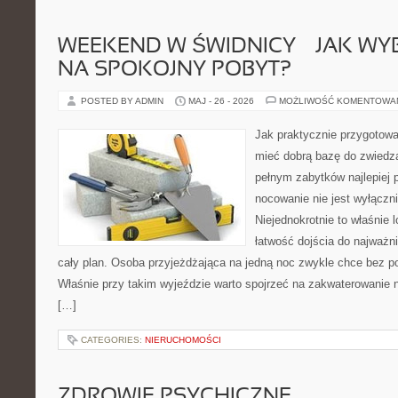
WEEKEND W ŚWIDNICY — JAK WY
NA SPOKOJNY POBYT?
POSTED BY ADMIN
MAJ - 26 - 2026
MOŻLIWOŚĆ KOMENTOWA
Jak praktycznie przygotowa
mieć dobrą bazę do zwiedza
pełnym zabytków najlepiej p
nocowanie nie jest wyłączni
Niejednokrotnie to właśnie l
łatwość dojścia do najważn
cały plan. Osoba przyjeżdżająca na jedną noc zwykle chce bez p
Właśnie przy takim wyjeździe warto spojrzeć na zakwaterowanie ni
[…]
CATEGORIES:
NIERUCHOMOŚCI
ZDROWIE PSYCHICZNE