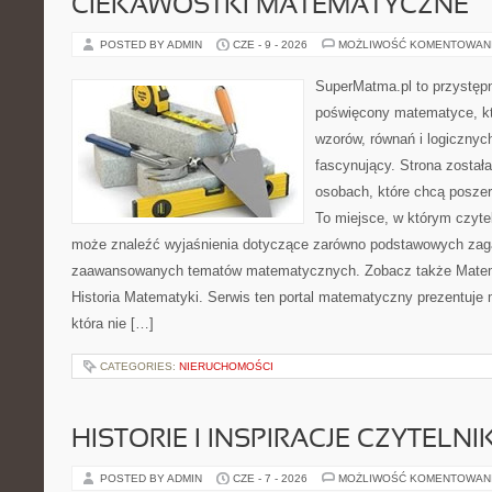
CIEKAWOSTKI MATEMATYCZNE
POSTED BY ADMIN
CZE - 9 - 2026
MOŻLIWOŚĆ KOMENTOWAN
SuperMatma.pl to przystępn
poświęcony matematyce, któ
wzorów, równań i logicznyc
fascynujący. Strona został
osobach, które chcą posze
To miejsce, w którym czyte
może znaleźć wyjaśnienia dotyczące zarówno podstawowych zagad
zaawansowanych tematów matematycznych. Zobacz także Matem
Historia Matematyki. Serwis ten portal matematyczny prezentuje
która nie […]
CATEGORIES:
NIERUCHOMOŚCI
HISTORIE I INSPIRACJE CZYTELN
POSTED BY ADMIN
CZE - 7 - 2026
MOŻLIWOŚĆ KOMENTOWAN