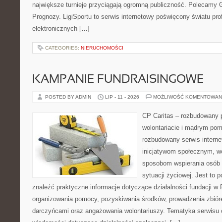
największe turnieje przyciągają ogromną publiczność. Polecamy Gr
Prognozy. LigiSportu to serwis internetowy poświęcony światu pro
elektronicznych […]
CATEGORIES:
NIERUCHOMOŚCI
KAMPANIE FUNDRAISINGOWE
POSTED BY ADMIN
LIP - 11 - 2026
MOŻLIWOŚĆ KOMENTOWAN
CP Caritas – rozbudowany p
wolontariacie i mądrym pom
rozbudowany serwis intern
inicjatywom społecznym, wo
sposobom wspierania osób z
sytuacji życiowej. Jest to 
znaleźć praktyczne informacje dotyczące działalności fundacji w 
organizowania pomocy, pozyskiwania środków, prowadzenia zbiór
darczyńcami oraz angażowania wolontariuszy. Tematyka serwisu 