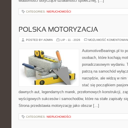
wiadomości dotyczące działalności społecznej, […]
CATEGORIES:
NIERUCHOMOŚCI
POLSKA MOTORYZACJA
POSTED BY ADMIN
LIP - 11 - 2026
MOŻLIWOŚĆ KOMENTOWAN
AutomotiveBearings.pl to p
osobach, które kochają moto
ponadczasowym wydaniu. To 
patrzą na samochód wyłącz
narzędzie, ale widzą w nim
stać się początkiem pasjon
dawnych aut, legendarnych marek, przełomowych konstrukcji, za
wyścigowych sukcesów i samochodów, które na stałe zapisały si
Strona przedstawia motoryzację jako obszar […]
CATEGORIES:
NIERUCHOMOŚCI