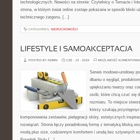
technologicznych. Nowości na stronie: Czytelnicy o Temacie i Int
strona, w którym świat online zostaje pokazana w sposób bliski 
technicznego żargonu, […]
CATEGORIES:
NIERUCHOMOŚCI
LIFESTYLE I SAMOAKCEPTACJA
POSTED BY ADMIN
CZE - 15 - 2026
MOŻLIWOŚĆ KOMENTOWA
Serwis modowo-urodowy po
dbaniu o wygląd, produkt
upiększaniu twarzy oraz co
osób, które chcą czuć się d
rozmiaru. To miejsce stwor
którzy szukają przystępny
komponowania zestawów, pielęgnacji skóry, estetycznych inspira
rozwiązań. Strona łączy poradnikową formę z tematyką bliską oso
modą plus size, codziennym komfortem i urodą bez sztywnych 
Poradnik Stylu […]