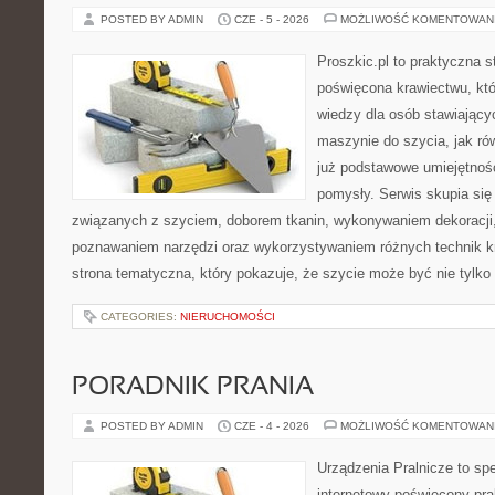
POSTED BY ADMIN
CZE - 5 - 2026
MOŻLIWOŚĆ KOMENTOWAN
Proszkic.pl to praktyczna s
poświęcona krawiectwu, kt
wiedzy dla osób stawiający
maszynie do szycia, jak rów
już podstawowe umiejętnoś
pomysły. Serwis skupia si
związanych z szyciem, doborem tkanin, wykonywaniem dekoracji,
poznawaniem narzędzi oraz wykorzystywaniem różnych technik kr
strona tematyczna, który pokazuje, że szycie może być nie tylko
CATEGORIES:
NIERUCHOMOŚCI
PORADNIK PRANIA
POSTED BY ADMIN
CZE - 4 - 2026
MOŻLIWOŚĆ KOMENTOWAN
Urządzenia Pralnicze to spe
internetowy poświęcony pra