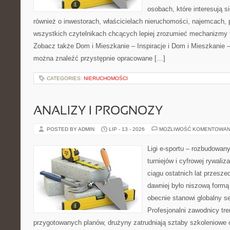
osobach, które interesują s
również o inwestorach, właścicielach nieruchomości, najemcach, 
wszystkich czytelnikach chcących lepiej zrozumieć mechanizmy 
Zobacz także Dom i Mieszkanie – Inspiracje i Dom i Mieszkanie –
można znaleźć przystępnie opracowane […]
CATEGORIES:
NIERUCHOMOŚCI
ANALIZY I PROGNOZY
POSTED BY ADMIN
LIP - 13 - 2026
MOŻLIWOŚĆ KOMENTOWAN
Ligi e-sportu – rozbudowany
turniejów i cyfrowej rywaliz
ciągu ostatnich lat przesz
dawniej było niszową formą
obecnie stanowi globalny s
Profesjonalni zawodnicy tre
przygotowanych planów, drużyny zatrudniają sztaby szkoleniowe o