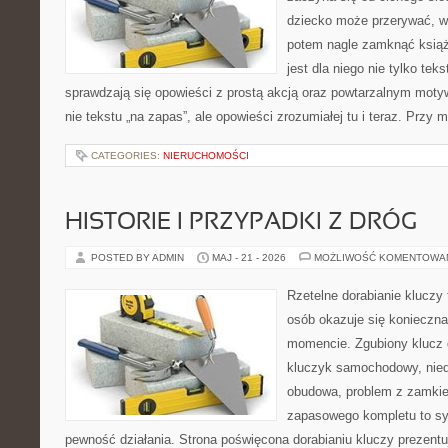
dziecko może przerywać, wra
potem nagle zamknąć książ
jest dla niego nie tylko tek
sprawdzają się opowieści z prostą akcją oraz powtarzalnym mot
nie tekstu „na zapas”, ale opowieści zrozumiałej tu i teraz. Przy
CATEGORIES:
NIERUCHOMOŚCI
HISTORIE I PRZYPADKI Z DRÓG
POSTED BY ADMIN
MAJ - 21 - 2026
MOŻLIWOŚĆ KOMENTOWA
Rzetelne dorabianie kluczy 
osób okazuje się konieczn
momencie. Zgubiony klucz 
kluczyk samochodowy, niedz
obudowa, problem z zamkie
zapasowego kompletu to syt
pewność działania. Strona poświęcona dorabianiu kluczy prezentu