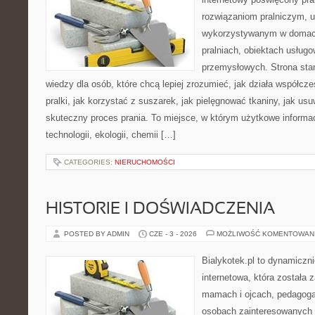
rozwiązaniom pralniczym, 
wykorzystywanym w domach,
pralniach, obiektach usług
przemysłowych. Strona sta
wiedzy dla osób, które chcą lepiej zrozumieć, jak działa współcze
pralki, jak korzystać z suszarek, jak pielęgnować tkaniny, jak us
skuteczny proces prania. To miejsce, w którym użytkowe informac
technologii, ekologii, chemii […]
CATEGORIES:
NIERUCHOMOŚCI
HISTORIE I DOŚWIADCZENIA
POSTED BY ADMIN
CZE - 3 - 2026
MOŻLIWOŚĆ KOMENTOWAN
Bialykotek.pl to dynamiczni
internetowa, która została 
mamach i ojcach, pedagoga
osobach zainteresowanych 