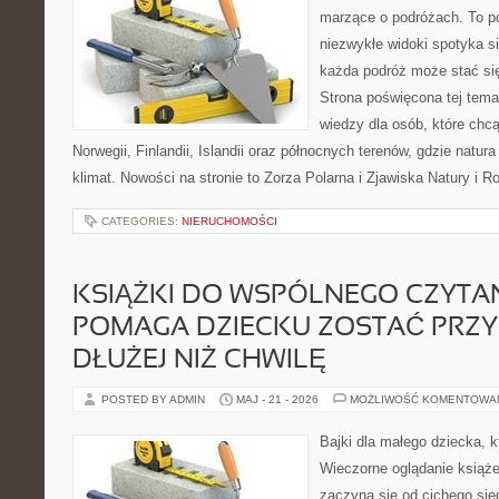
marzące o podróżach. To pó
niezwykłe widoki spotyka s
każda podróż może stać się
Strona poświęcona tej tema
wiedzy dla osób, które chc
Norwegii, Finlandii, Islandii oraz północnych terenów, gdzie natur
klimat. Nowości na stronie to Zorza Polarna i Zjawiska Natury i 
CATEGORIES:
NIERUCHOMOŚCI
KSIĄŻKI DO WSPÓLNEGO CZYTAN
POMAGA DZIECKU ZOSTAĆ PRZY 
DŁUŻEJ NIŻ CHWILĘ
POSTED BY ADMIN
MAJ - 21 - 2026
MOŻLIWOŚĆ KOMENTOWA
Bajki dla małego dziecka, k
Wieczorne oglądanie książ
zaczyna się od cichego si