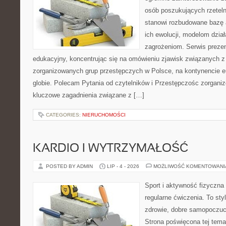
osób poszukujących rzeteln
stanowi rozbudowane bazę 
ich ewolucji, modelom dzia
zagrożeniom. Serwis preze
edukacyjny, koncentrując się na omówieniu zjawisk związanych z 
zorganizowanych grup przestępczych w Polsce, na kontynencie e
globie. Polecam Pytania od czytelników i Przestępczośc zorganiz
kluczowe zagadnienia związane z […]
CATEGORIES:
NIERUCHOMOŚCI
KARDIO I WYTRZYMAŁOŚĆ
POSTED BY ADMIN
LIP - 4 - 2026
MOŻLIWOŚĆ KOMENTOWAN
Sport i aktywność fizyczna 
regularne ćwiczenia. To sty
zdrowie, dobre samopoczuci
Strona poświęcona tej tem