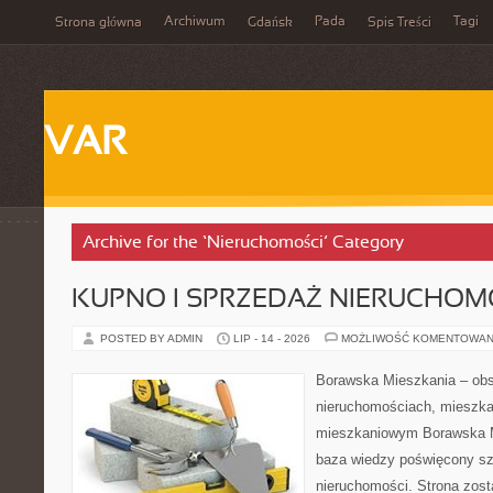
Archiwum
Pada
Tagi
Strona główna
Gdańsk
Spis Treści
VAR
Archive for the ‘Nieruchomości’ Category
KUPNO I SPRZEDAŻ NIERUCHOM
POSTED BY ADMIN
LIP - 14 - 2026
MOŻLIWOŚĆ KOMENTOWAN
Borawska Mieszkania – ob
nieruchomościach, mieszka
mieszkaniowym Borawska M
baza wiedzy poświęcony sz
nieruchomości. Strona zost