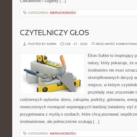
Ciekawostki i Giganty […]
CATEGORIES:
NIERUCHOMOŚCI
CZYTELNICZY GŁOS
POSTED BY ADMIN
CZE - 27 - 2026
MOŻLIWOŚĆ KOMENTOWA
Ekos-Sułów to inspirujący p
natury, który pokazuje, że 
środowisko nie musi oznac
skomplikowanych decyzji a
miejsce, w którym czytelnik
przykłady oraz zrozumiałe 
codziennych wyborów, domu, zakupów, podróży, gotowania, energii
nowoczesnych rozwiązań wspierających bardziej świadomy styl ży
przygotowana z myślą o osobach, które chcą poznawać współcz
środowiskowe, ale jednocześnie szukają […]
CATEGORIES:
NIERUCHOMOŚCI