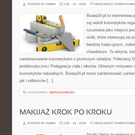
POSTED BY ADMIN
CZE - 20 - 2026
MOŻLIWOŚĆ KOMENTOWA
Bioarp24.pl to internetowa 
się wokół kosmetyków orga
rozumiana jako miejsce pre
osób, które interesują się
bardziej tradycyjnym, zioł
charakterze. To witryna, kt
zainteresowanie kosmetykami o prostszym składzie. Polecamy D
problematyczna i Pielęgnacja ciała i włosów. Głównym motywem st
kosmetyków naturalnych. Bioarp24.pl może zainteresować zarówn
jak i odbiorców […]
CATEGORIES:
NIERUCHOMOŚCI
MAKIJAŻ KROK PO KROKU
POSTED BY ADMIN
CZE - 19 - 2026
MOŻLIWOŚĆ KOMENTOWA
Studio Veriss to miejsce w 