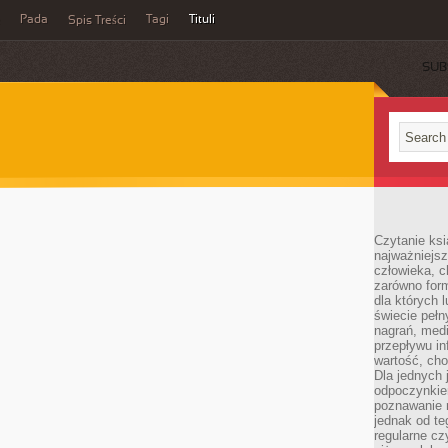
Pada
Tagi
Tituli
Spis Treści
SUB
Czytanie ksi
najważniejsz
człowieka, c
zarówno form
dla których l
świecie peł
nagrań, med
przepływu i
wartość, cho
Dla jednych 
odpoczynkie
poznawanie 
jednak od te
regularne cz