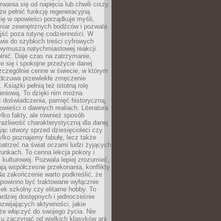
rwania się od napięcia lub chwili ciszy.
e pełnić funkcję regeneracyjną.
ię w opowieści porządkuje myśli,
iar zewnętrznych bodźców i pozwala
jść poza rutynę codzienności. W
wie do szybkich treści cyfrowych
 wymusza natychmiastowej reakcji.
nić. Daje czas na zatrzymanie,
e się i spokojne przeżycie danej
 szczególnie cenne w świecie, w którym
odczuwa przewlekłe zmęczenie
 Książki pełnią też istotną rolę
eniową. To dzięki nim można
 doświadczenia, pamięć historyczną,
powieści o dawnych realiach. Literatura
tylko fakty, ale również sposób
rażliwość charakterystyczną dla danej
jąc utwory sprzed dziesięcioleci czy
 tylko poznajemy fabułę, lecz także
atrzeć na świat oczami ludzi żyjących
unkach. To cenna lekcja pokory i
kulturowej. Pozwala lepiej zrozumieć,
ją współczesne przekonania, konflikty
Na zakończenie warto podkreślić, że
 powinno być traktowane wyłącznie
ek szkolny czy elitarne hobby. To
ardziej dostępnych i jednocześnie
rozwijających aktywności, jakie
że włączyć do swojego życia. Nie
zu zaczynać od wielkich klasyków ani