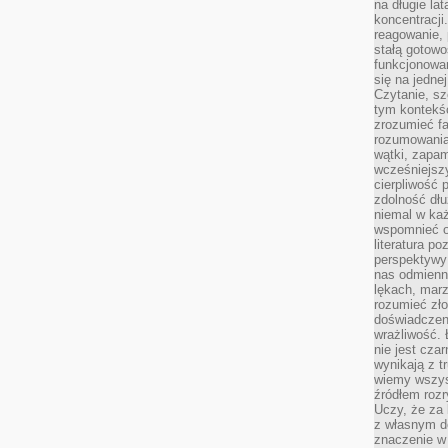
na długie lat
koncentracji
reagowanie, 
stałą gotowo
funkcjonowan
się na jedne
Czytanie, sz
tym kontekśc
zrozumieć fa
rozumowania 
wątki, zapa
wcześniejsz
cierpliwość
zdolność dłu
niemal w każ
wspomnieć o
literatura p
perspektywy 
nas odmienn
lękach, marz
rozumieć zł
doświadczen
wrażliwość.
nie jest cza
wynikają z t
wiemy wszyst
źródłem rozr
Uczy, że za 
z własnym d
znaczenie w