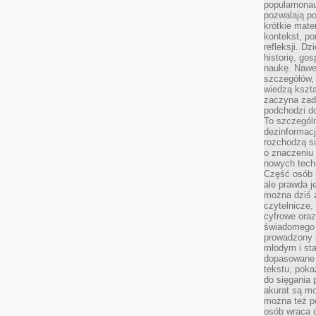
popularnonau
pozwalają po
krótkie mate
kontekst, po
refleksji. D
historię, go
naukę. Nawe
szczegółów,
wiedzą kszta
zaczyna zada
podchodzi do
To szczegól
dezinformacj
rozchodzą s
o znaczeniu 
nowych techn
Część osób u
ale prawda j
można dziś z
czytelnicze, 
cyfrowe oraz
świadomego 
prowadzony
młodym i st
dopasowane 
tekstu, poka
do sięgania 
akurat są m
można też p
osób wraca d