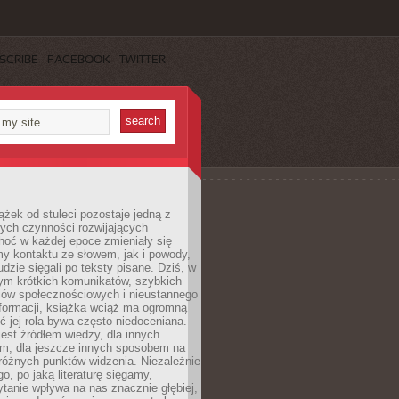
SCRIBE
FACEBOOK
TWITTER
ążek od stuleci pozostaje jedną z
ych czynności rozwijających
hoć w każdej epoce zmieniały się
y kontaktu ze słowem, jak i powody,
udzie sięgali po teksty pisane. Dziś, w
nym krótkich komunikatów, szybkich
iów społecznościowych i nieustannego
nformacji, książka wciąż ma ogromną
ć jej rola bywa często niedoceniana.
jest źródłem wiedzy, dla innych
m, dla jeszcze innych sposobem na
różnych punktów widzenia. Niezależnie
go, po jaką literaturę sięgamy,
ytanie wpływa na nas znacznie głębiej,