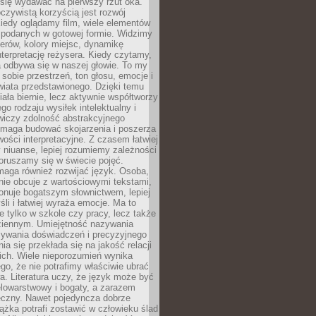
się wydawać na pierwszy rzut oka.
oczywistą korzyścią jest rozwój
iedy oglądamy film, wiele elementów
 podanych w gotowej formie. Widzimy
erów, kolory miejsc, dynamikę
nterpretację reżysera. Kiedy czytamy,
a odbywa się w naszej głowie. To my
obie przestrzeń, ton głosu, emocje i
wiata przedstawionego. Dzięki temu
iała biernie, lecz aktywnie współtworzy
go rodzaju wysiłek intelektualny i
wiczy zdolność abstrakcyjnego
omaga budować skojarzenia i poszerza
ości interpretacyjne. Z czasem łatwiej
niuanse, lepiej rozumiemy zależności
poruszamy się w świecie pojęć.
maga również rozwijać język. Osoba,
rnie obcuje z wartościowymi tekstami,
onuje bogatszym słownictwem, lepiej
śli i łatwiej wyraża emocje. Ma to
e tylko w szkole czy pracy, lecz także
ziennym. Umiejętność nazywania
sywania doświadczeń i precyzyjnego
a się przekłada się na jakość relacji
ich. Wiele nieporozumień wynika
ego, że nie potrafimy właściwie ubrać
a. Literatura uczy, że język może być
elowarstwowy i bogaty, a zarazem
eczny. Nawet pojedyncza dobrze
ążka potrafi zostawić w człowieku ślad