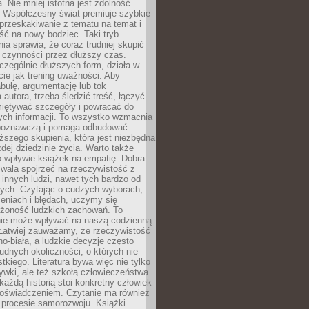
a. Nie mniej istotna jest zdolność
. Współczesny świat premiuje szybkie
przeskakiwanie z tematu na temat i
ść na nowy bodziec. Taki tryb
ia sprawia, że coraz trudniej skupić
j czynności przez dłuższy czas.
czególnie dłuższych form, działa w
ie jak trening uważności. Aby
bułę, argumentację lub tok
autora, trzeba śledzić treść, łączyć
miętywać szczegóły i powracać do
ych informacji. To wszystko wzmacnia
 poznawczą i pomaga odbudować
ższego skupienia, która jest niezbędna
dej dziedzinie życia. Warto także
 wpływie książek na empatię. Dobra
ozwala spojrzeć na rzeczywistość z
innych ludzi, nawet tych bardzo od
ych. Czytając o cudzych wyborach,
eniach i błędach, uczymy się
ożoność ludzkich zachowań. To
ie może wpływać na naszą codzienną
 Łatwiej zauważamy, że rzeczywistość
rno-biała, a ludzkie decyzje często
rudnych okoliczności, o których nie
kiego. Literatura bywa więc nie tylko
ywki, ale też szkołą człowieczeństwa.
każdą historią stoi konkretny człowiek
oświadczeniem. Czytanie ma również
 procesie samorozwoju. Książki