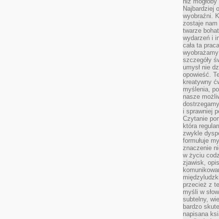
niż mogłoby 
Najbardziej 
wyobraźni. K
zostaje nam
twarze bohat
wydarzeń i i
cała ta prac
wyobrażamy s
szczegóły ś
umysł nie dz
opowieść. Te
kreatywny ć
myślenia, p
nasze możliw
dostrzegamy 
i sprawniej 
Czytanie po
która regula
zwykle dysp
formułuje my
znaczenie ni
w życiu cod
zjawisk, opi
komunikowani
międzyludzk
przecież z t
myśli w słow
subtelny, wi
bardzo skut
napisana ksi