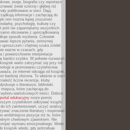
kowe, eseje, biografie czy reportaże
znawać świat szerzej i głębiej niż
riały publikowane w sieci. Dają
rządkują informacje i zachęcają do
zięki nim można lepiej zrozumieć
spodarkę, psychologię, kulturę czy
t jeśli nie zapamiętamy wszystkich
 samo obcowanie z uporządkowaną
łtuje sposób myślenia. Człowiek
wać lepsze pytania, ostrożniej
 uproszczeń i chętniej szuka źródeł.
nie ważne w czasach, gdy
a i powierzchowne interpretacje
ię bardzo szybko. W połowie rozważań
książek warto zatrzymać się przy roli
ologii w promowaniu czytelnictwa.
waża, że internet odciąga od książek,
est bardziej złożona. To właśnie w sieci
naleźć liczne recenzje, kluby
dyskusje o literaturze, biblioteki
 miejsca, które zachęcają do
wyboru wartościowych treści. Dobrze
portal edukacyjny
może pomóc
arszym czytelnikom odkrywać książki
do ich zainteresowań, uczyć analizy
zywać znaczenie literatury i inspirować
po ambitniejsze pozycje niż te, które
odnym chwilowym zjawiskiem. Nie
omijać wymiaru emocjonalnego. Wiele
o książek wtedy, gdy potrzebuje