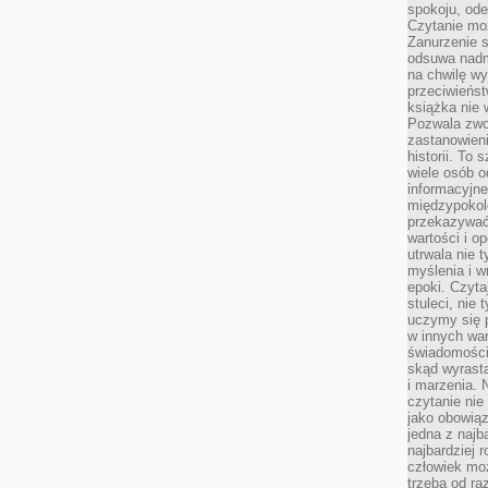
spokoju, ode
Czytanie moż
Zanurzenie s
odsuwa nadm
na chwilę wy
przeciwieńst
książka nie
Pozwala zwol
zastanowieni
historii. To
wiele osób 
informacyjne.
międzypokol
przekazywać
wartości i o
utrwala nie 
myślenia i w
epoki. Czyta
stuleci, nie
uczymy się p
w innych war
świadomości 
skąd wyrasta
i marzenia. 
czytanie nie
jako obowiąz
jedna z najb
najbardziej 
człowiek mo
trzeba od ra