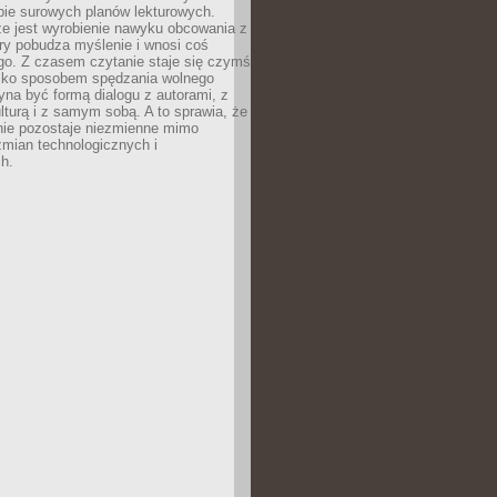
bie surowych planów lekturowych.
ze jest wyrobienie nawyku obcowania z
ry pobudza myślenie i wnosi coś
go. Z czasem czytanie staje się czymś
tylko sposobem spędzania wolnego
na być formą dialogu z autorami, z
kulturą i z samym sobą. A to sprawia, że
nie pozostaje niezmienne mimo
zmian technologicznych i
h.