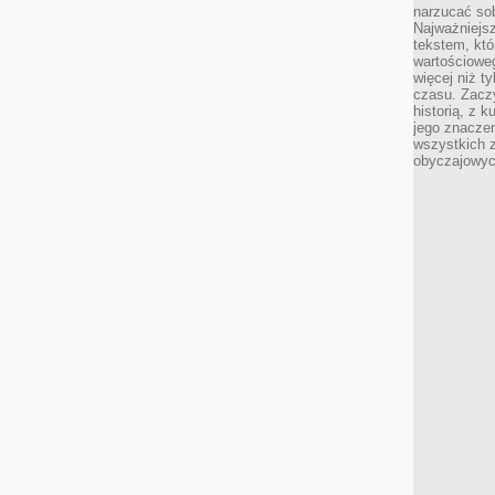
narzucać so
Najważniejs
tekstem, któ
wartościowe
więcej niż 
czasu. Zaczy
historią, z 
jego znacze
wszystkich 
obyczajowyc