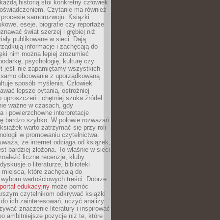
każdą historią stoi konkretny człowiek
oświadczeniem. Czytanie ma również
 procesie samorozwoju. Książki
kowe, eseje, biografie czy reportaże
znawać świat szerzej i głębiej niż
riały publikowane w sieci. Dają
rządkują informacje i zachęcają do
zięki nim można lepiej zrozumieć
spodarkę, psychologię, kulturę czy
t jeśli nie zapamiętamy wszystkich
 samo obcowanie z uporządkowaną
łtuje sposób myślenia. Człowiek
wać lepsze pytania, ostrożniej
 uproszczeń i chętniej szuka źródeł.
nie ważne w czasach, gdy
a i powierzchowne interpretacje
ię bardzo szybko. W połowie rozważań
książek warto zatrzymać się przy roli
ologii w promowaniu czytelnictwa.
waża, że internet odciąga od książek,
est bardziej złożona. To właśnie w sieci
naleźć liczne recenzje, kluby
dyskusje o literaturze, biblioteki
 miejsca, które zachęcają do
wyboru wartościowych treści. Dobrze
portal edukacyjny
może pomóc
arszym czytelnikom odkrywać książki
do ich zainteresowań, uczyć analizy
zywać znaczenie literatury i inspirować
po ambitniejsze pozycje niż te, które