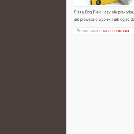
Pizza Dog Field liczy się praktyka,
jak prowadzić wypiek i jak dojść 
CATEGORIES:
NIERUCHOMOŚCI