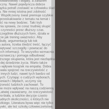
elowarstwowy i bogaty, a zarazem
eczny. Nawet pojedyncza dobrze
ążka potrafi zostawić w człowieku ślad
a. Nie mniej istotna jest zdolność
. Współczesny świat premiuje szybkie
przeskakiwanie z tematu na temat i
ść na nowy bodziec. Taki tryb
ia sprawia, że coraz trudniej skupić
j czynności przez dłuższy czas.
czególnie dłuższych form, działa w
ie jak trening uważności. Aby
bułę, argumentację lub tok
autora, trzeba śledzić treść, łączyć
miętywać szczegóły i powracać do
ych informacji. To wszystko wzmacnia
 poznawczą i pomaga odbudować
ższego skupienia, która jest niezbędna
dej dziedzinie życia. Warto także
 wpływie książek na empatię. Dobra
ozwala spojrzeć na rzeczywistość z
innych ludzi, nawet tych bardzo od
ych. Czytając o cudzych wyborach,
eniach i błędach, uczymy się
ożoność ludzkich zachowań. To
ie może wpływać na naszą codzienną
 Łatwiej zauważamy, że rzeczywistość
rno-biała, a ludzkie decyzje często
rudnych okoliczności, o których nie
kiego. Literatura bywa więc nie tylko
ywki, ale też szkołą człowieczeństwa.