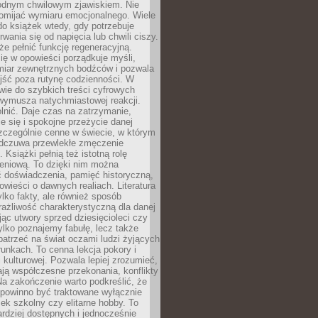
odnym chwilowym zjawiskiem. Nie
omijać wymiaru emocjonalnego. Wiele
o książek wtedy, gdy potrzebuje
rwania się od napięcia lub chwili ciszy.
e pełnić funkcję regeneracyjną.
ię w opowieści porządkuje myśli,
iar zewnętrznych bodźców i pozwala
jść poza rutynę codzienności. W
wie do szybkich treści cyfrowych
 wymusza natychmiastowej reakcji.
nić. Daje czas na zatrzymanie,
e się i spokojne przeżycie danej
 szczególnie cenne w świecie, w którym
odczuwa przewlekłe zmęczenie
 Książki pełnią też istotną rolę
eniową. To dzięki nim można
 doświadczenia, pamięć historyczną,
powieści o dawnych realiach. Literatura
tylko fakty, ale również sposób
rażliwość charakterystyczną dla danej
jąc utwory sprzed dziesięcioleci czy
 tylko poznajemy fabułę, lecz także
atrzeć na świat oczami ludzi żyjących
unkach. To cenna lekcja pokory i
kulturowej. Pozwala lepiej zrozumieć,
ją współczesne przekonania, konflikty
Na zakończenie warto podkreślić, że
 powinno być traktowane wyłącznie
ek szkolny czy elitarne hobby. To
ardziej dostępnych i jednocześnie