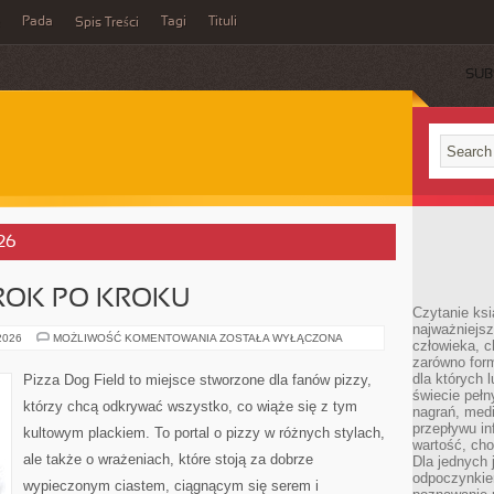
Pada
Tagi
Tituli
Spis Treści
SUB
026
ROK PO KROKU
Czytanie ksi
najważniejsz
SZKOŁA
 2026
MOŻLIWOŚĆ KOMENTOWANIA
ZOSTAŁA WYŁĄCZONA
człowieka, c
PIZZY
zarówno form
KROK
PO
dla których l
Pizza Dog Field to miejsce stworzone dla fanów pizzy,
KROKU
świecie peł
którzy chcą odkrywać wszystko, co wiąże się z tym
nagrań, med
przepływu i
kultowym plackiem. To portal o pizzy w różnych stylach,
wartość, cho
ale także o wrażeniach, które stoją za dobrze
Dla jednych 
odpoczynkie
wypieczonym ciastem, ciągnącym się serem i