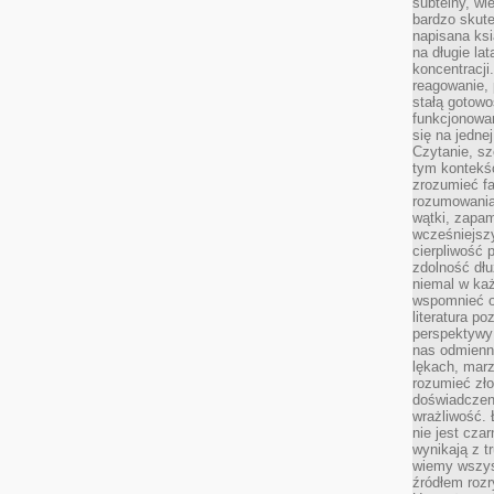
subtelny, wi
bardzo skut
napisana ksi
na długie lat
koncentracji
reagowanie, 
stałą gotowo
funkcjonowan
się na jedne
Czytanie, sz
tym kontekśc
zrozumieć fa
rozumowania 
wątki, zapa
wcześniejsz
cierpliwość
zdolność dłu
niemal w każ
wspomnieć o
literatura p
perspektywy 
nas odmienn
lękach, marz
rozumieć zł
doświadczen
wrażliwość.
nie jest cza
wynikają z t
wiemy wszyst
źródłem rozr