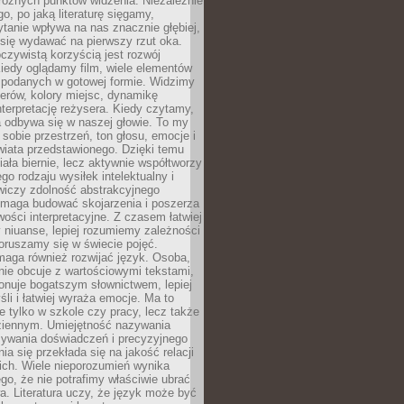
różnych punktów widzenia. Niezależnie
go, po jaką literaturę sięgamy,
ytanie wpływa na nas znacznie głębiej,
się wydawać na pierwszy rzut oka.
oczywistą korzyścią jest rozwój
iedy oglądamy film, wiele elementów
 podanych w gotowej formie. Widzimy
erów, kolory miejsc, dynamikę
nterpretację reżysera. Kiedy czytamy,
a odbywa się w naszej głowie. To my
obie przestrzeń, ton głosu, emocje i
wiata przedstawionego. Dzięki temu
iała biernie, lecz aktywnie współtworzy
go rodzaju wysiłek intelektualny i
wiczy zdolność abstrakcyjnego
omaga budować skojarzenia i poszerza
ości interpretacyjne. Z czasem łatwiej
niuanse, lepiej rozumiemy zależności
poruszamy się w świecie pojęć.
maga również rozwijać język. Osoba,
rnie obcuje z wartościowymi tekstami,
onuje bogatszym słownictwem, lepiej
śli i łatwiej wyraża emocje. Ma to
e tylko w szkole czy pracy, lecz także
ziennym. Umiejętność nazywania
sywania doświadczeń i precyzyjnego
a się przekłada się na jakość relacji
ich. Wiele nieporozumień wynika
ego, że nie potrafimy właściwie ubrać
a. Literatura uczy, że język może być