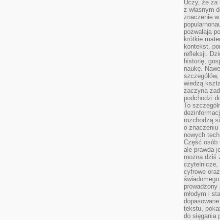
Uczy, że za 
z własnym d
znaczenie w
popularnonau
pozwalają po
krótkie mate
kontekst, po
refleksji. D
historię, go
naukę. Nawe
szczegółów,
wiedzą kszta
zaczyna zada
podchodzi do
To szczegól
dezinformacj
rozchodzą s
o znaczeniu 
nowych techn
Część osób u
ale prawda j
można dziś z
czytelnicze, 
cyfrowe oraz
świadomego 
prowadzony
młodym i st
dopasowane 
tekstu, poka
do sięgania 