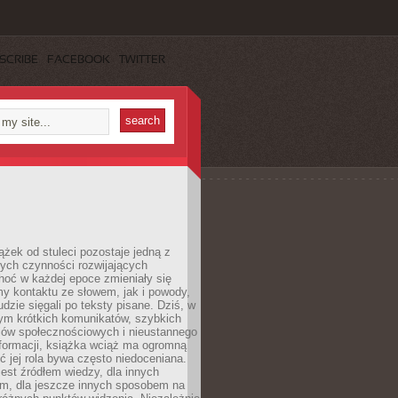
SCRIBE
FACEBOOK
TWITTER
ążek od stuleci pozostaje jedną z
ych czynności rozwijających
hoć w każdej epoce zmieniały się
y kontaktu ze słowem, jak i powody,
udzie sięgali po teksty pisane. Dziś, w
nym krótkich komunikatów, szybkich
iów społecznościowych i nieustannego
nformacji, książka wciąż ma ogromną
ć jej rola bywa często niedoceniana.
jest źródłem wiedzy, dla innych
m, dla jeszcze innych sposobem na