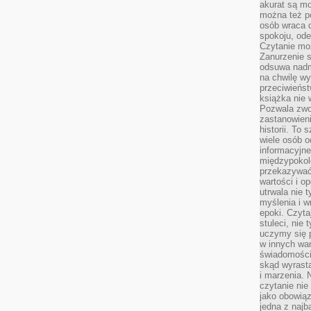
akurat są m
można też p
osób wraca d
spokoju, ode
Czytanie moż
Zanurzenie s
odsuwa nadm
na chwilę wy
przeciwieńst
książka nie
Pozwala zwol
zastanowieni
historii. To
wiele osób 
informacyjne.
międzypokol
przekazywać
wartości i o
utrwala nie 
myślenia i w
epoki. Czyta
stuleci, nie
uczymy się p
w innych war
świadomości 
skąd wyrasta
i marzenia. 
czytanie nie
jako obowiąz
jedna z najb