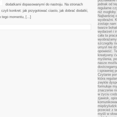
poznawanie 
jednak od te
dodatkami dopasowanymi do nastroju. Na stronach
regularne cz
 czyli konkret: jak przygotować ciasto, jak dobrać dodatki,
niż mogłoby 
Najbardziej 
do tego momentu, […]
wyobraźni. K
zostaje nam
twarze bohat
wydarzeń i i
cała ta prac
wyobrażamy s
szczegóły ś
umysł nie dz
opowieść. Te
kreatywny ć
myślenia, p
nasze możliw
dostrzegamy 
i sprawniej 
Czytanie po
która regula
zwykle dysp
formułuje my
znaczenie ni
w życiu cod
zjawisk, opi
komunikowani
międzyludzk
przecież z t
myśli w słow