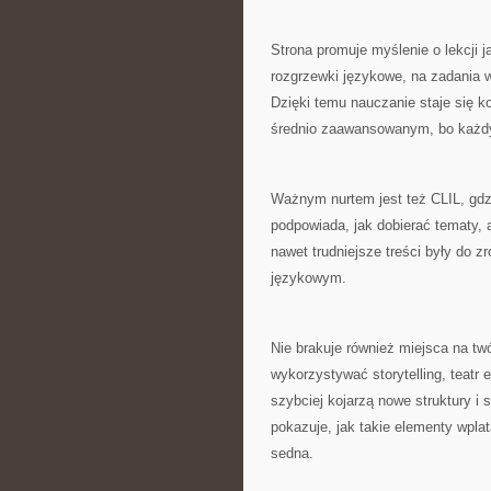
Strona promuje myślenie o lekcji j
rozgrzewki językowe, na zadania
Dzięki temu nauczanie staje się k
średnio zaawansowanym, bo każdy 
Ważnym nurtem jest też CLIL, gdzi
podpowiada, jak dobierać tematy, a
nawet trudniejsze treści były do z
językowym.
Nie brakuje również miejsca na 
wykorzystywać storytelling, teatr
szybciej kojarzą nowe struktury i s
pokazuje, jak takie elementy wplat
sedna.