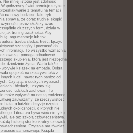
a. Nie mniej istotna jest zdolność
. Współczesny świat premiuje szybkie
przeskakiwanie z tematu na temat i
ść na nowy bodziec. Taki tryb
ia sprawia, że coraz trudniej skupić
j czynności przez dłuższy czas.
czególnie dłuższych form, działa w
ie jak trening uważności. Aby
bułę, argumentację lub tok
autora, trzeba śledzić treść, łączyć
miętywać szczegóły i powracać do
ych informacji. To wszystko wzmacnia
 poznawczą i pomaga odbudować
ższego skupienia, która jest niezbędna
dej dziedzinie życia. Warto także
 wpływie książek na empatię. Dobra
ozwala spojrzeć na rzeczywistość z
innych ludzi, nawet tych bardzo od
ych. Czytając o cudzych wyborach,
eniach i błędach, uczymy się
ożoność ludzkich zachowań. To
ie może wpływać na naszą codzienną
 Łatwiej zauważamy, że rzeczywistość
rno-biała, a ludzkie decyzje często
rudnych okoliczności, o których nie
kiego. Literatura bywa więc nie tylko
ywki, ale też szkołą człowieczeństwa.
każdą historią stoi konkretny człowiek
oświadczeniem. Czytanie ma również
 procesie samorozwoju. Książki