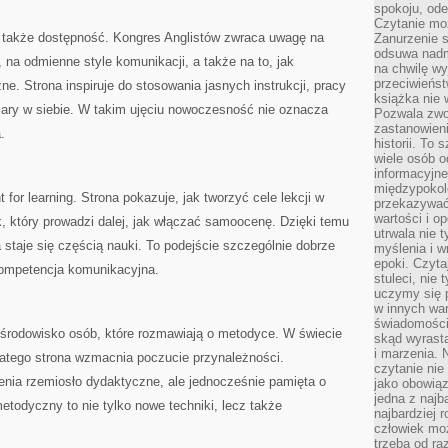
spokoju, ode
Czytanie moż
także dostępność. Kongres Anglistów zwraca uwagę na
Zanurzenie s
odsuwa nadm
na odmienne style komunikacji, a także na to, jak
na chwilę wy
przeciwieńst
zne. Strona inspiruje do stosowania jasnych instrukcji, pracy
książka nie
iary w siebie. W takim ujęciu nowoczesność nie oznacza
Pozwala zwol
zastanowieni
.
historii. To
wiele osób 
informacyjne.
międzypokol
for learning. Strona pokazuje, jak tworzyć cele lekcji w
przekazywać
wartości i o
, który prowadzi dalej, jak włączać samoocenę. Dzięki temu
utrwala nie 
a staje się częścią nauki. To podejście szczególnie dobrze
myślenia i w
epoki. Czyta
 kompetencja komunikacyjna.
stuleci, nie
uczymy się p
w innych war
świadomości 
 środowisko osób, które rozmawiają o metodyce. W świecie
skąd wyrasta
i marzenia. 
latego strona wzmacnia poczucie przynależności.
czytanie nie
cenia rzemiosło dydaktyczne, ale jednocześnie pamięta o
jako obowiąz
jedna z najb
todyczny to nie tylko nowe techniki, lecz także
najbardziej 
człowiek mo
trzeba od ra