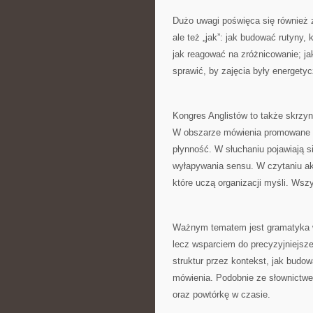
Dużo uwagi poświęca się również 
ale też „jak”: jak budować rutyny,
jak reagować na zróżnicowanie; j
sprawić, by zajęcia były energety
Kongres Anglistów to także skrzyn
W obszarze mówienia promowane są
płynność. W słuchaniu pojawiają si
wyłapywania sensu. W czytaniu ak
które uczą organizacji myśli. Wszy
Ważnym tematem jest gramatyka w u
lecz wsparciem do precyzyjniejsz
struktur przez kontekst, jak budo
mówienia. Podobnie ze słownictwem
oraz powtórkę w czasie.