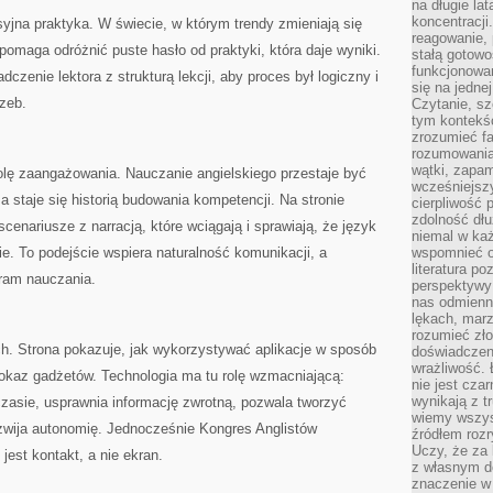
na długie lat
koncentracji
syjna praktyka. W świecie, w którym trendy zmieniają się
reagowanie, 
pomaga odróżnić puste hasło od praktyki, która daje wyniki.
stałą gotowo
funkcjonowan
czenie lektora z strukturą lekcji, aby proces był logiczny i
się na jedne
zeb.
Czytanie, sz
tym kontekśc
zrozumieć fa
rozumowania 
wątki, zapa
olę zaangażowania. Nauczanie angielskiego przestaje być
wcześniejsz
 staje się historią budowania kompetencji. Na stronie
cierpliwość
zdolność dłu
scenariusze z narracją, które wciągają i sprawiają, że język
niemal w każ
e. To podejście wspiera naturalność komunikacji, a
wspomnieć o
literatura p
ram nauczania.
perspektywy 
nas odmienn
lękach, marz
rozumieć zł
h. Strona pokazuje, jak wykorzystywać aplikacje w sposób
doświadczen
wrażliwość.
pokaz gadżetów. Technologia ma tu rolę wzmacniającą:
nie jest cza
wynikają z t
zasie, usprawnia informację zwrotną, pozwala tworzyć
wiemy wszyst
ozwija autonomię. Jednocześnie Kongres Anglistów
źródłem rozr
Uczy, że za 
est kontakt, a nie ekran.
z własnym d
znaczenie w