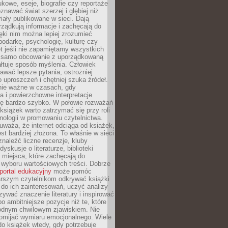
kowe, eseje, biografie czy reportaże
znawać świat szerzej i głębiej niż
riały publikowane w sieci. Dają
rządkują informacje i zachęcają do
zięki nim można lepiej zrozumieć
spodarkę, psychologię, kulturę czy
t jeśli nie zapamiętamy wszystkich
 samo obcowanie z uporządkowaną
łtuje sposób myślenia. Człowiek
wać lepsze pytania, ostrożniej
 uproszczeń i chętniej szuka źródeł.
nie ważne w czasach, gdy
a i powierzchowne interpretacje
ię bardzo szybko. W połowie rozważań
książek warto zatrzymać się przy roli
ologii w promowaniu czytelnictwa.
waża, że internet odciąga od książek,
est bardziej złożona. To właśnie w sieci
naleźć liczne recenzje, kluby
dyskusje o literaturze, biblioteki
 miejsca, które zachęcają do
wyboru wartościowych treści. Dobrze
portal edukacyjny
może pomóc
arszym czytelnikom odkrywać książki
do ich zainteresowań, uczyć analizy
zywać znaczenie literatury i inspirować
po ambitniejsze pozycje niż te, które
odnym chwilowym zjawiskiem. Nie
omijać wymiaru emocjonalnego. Wiele
o książek wtedy, gdy potrzebuje