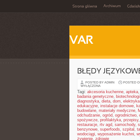
Archiwum
Strona główna
Gdańsk
VAR
BŁĘDY JĘZYKOW
POSTED BY ADMIN
POSTED ON
WYŁĄCZONA
Tagi:
akcesoria kuchenne
,
apteka
badania genetyczne
,
biotechnolog
diagnostyka
,
dieta
,
dom
,
elektryka
edukacyjne
,
instalacje domowe
,
ka
budowlane
,
materiały medyczne
,
M
odchudzanie
,
ogród
,
ogrodnictwo
,
spożywcze
,
profilaktyka
,
przepisy
restauracje
,
rtv agd
,
samochody
,
s
benzynowe
,
superfoods
,
szpital
,
t
wodociągi
,
wyposażenie kuchni
,
w
żywienie
,
zdrowie