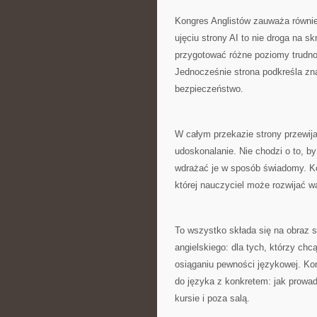
Kongres Anglistów zauważa również
ujęciu strony AI to nie droga na s
przygotować różne poziomy trudnoś
Jednocześnie strona podkreśla zna
bezpieczeństwo.
W całym przekazie strony przewija
udoskonalanie. Nie chodzi o to, by
wdrażać je w sposób świadomy. K
której nauczyciel może rozwijać w
To wszystko składa się na obraz s
angielskiego: dla tych, którzy ch
osiąganiu pewności językowej. Ko
do języka z konkretem: jak prowadz
kursie i poza salą.