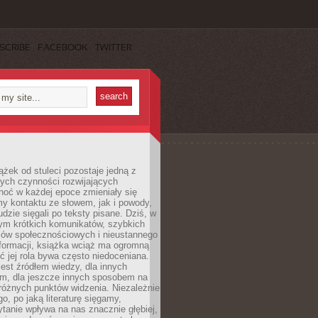
SCRIBE
FACEBOOK
TWITTER
ążek od stuleci pozostaje jedną z
ych czynności rozwijających
hoć w każdej epoce zmieniały się
y kontaktu ze słowem, jak i powody,
udzie sięgali po teksty pisane. Dziś, w
nym krótkich komunikatów, szybkich
iów społecznościowych i nieustannego
nformacji, książka wciąż ma ogromną
ć jej rola bywa często niedoceniana.
jest źródłem wiedzy, dla innych
m, dla jeszcze innych sposobem na
różnych punktów widzenia. Niezależnie
go, po jaką literaturę sięgamy,
ytanie wpływa na nas znacznie głębiej,