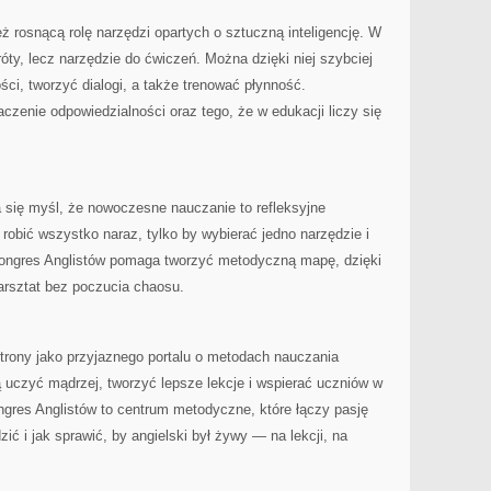
 rosnącą rolę narzędzi opartych o sztuczną inteligencję. W
króty, lecz narzędzie do ćwiczeń. Można dzięki niej szybciej
ci, tworzyć dialogi, a także trenować płynność.
czenie odpowiedzialności oraz tego, że w edukacji liczy się
 się myśl, że nowoczesne nauczanie to refleksyjne
 robić wszystko naraz, tylko by wybierać jedno narzędzie i
ongres Anglistów pomaga tworzyć metodyczną mapę, dzięki
arsztat bez poczucia chaosu.
trony jako przyjaznego portalu o metodach nauczania
cą uczyć mądrzej, tworzyć lepsze lekcje i wspierać uczniów w
ngres Anglistów to centrum metodyczne, które łączy pasję
ić i jak sprawić, by angielski był żywy — na lekcji, na