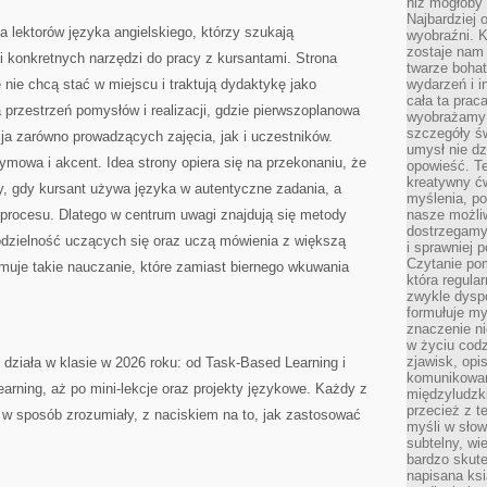
niż mogłoby 
Najbardziej 
a lektorów języka angielskiego, którzy szukają
wyobraźni. K
zostaje nam
 konkretnych narzędzi do pracy z kursantami. Strona
twarze bohat
 nie chcą stać w miejscu i traktują dydaktykę jako
wydarzeń i i
cała ta prac
przestrzeń pomysłów i realizacji, gdzie pierwszoplanowa
wyobrażamy s
szczegóły ś
cja zarówno prowadzących zajęcia, jak i uczestników.
umysł nie dz
ymowa i akcent. Idea strony opiera się na przekonaniu, że
opowieść. Te
kreatywny ć
edy, gdy kursant używa języka w autentyczne zadania, a
myślenia, p
 procesu. Dlatego w centrum uwagi znajdują się metody
nasze możliw
dostrzegamy 
modzielność uczących się oraz uczą mówienia z większą
i sprawniej 
Czytanie po
muje takie nauczanie, które zamiast biernego wkuwania
która regula
zwykle dysp
formułuje my
znaczenie ni
w życiu cod
zjawisk, opi
 działa w klasie w 2026 roku: od Task-Based Learning i
komunikowani
earning, aż po mini-lekcje oraz projekty językowe. Każdy z
międzyludzk
przecież z t
 w sposób zrozumiały, z naciskiem na to, jak zastosować
myśli w słow
subtelny, wi
bardzo skut
napisana ksi