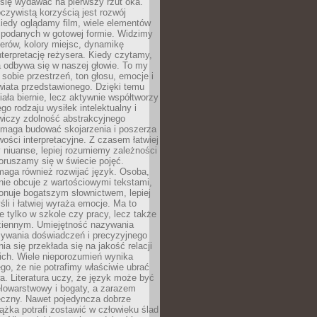
się wydawać na pierwszy rzut oka.
oczywistą korzyścią jest rozwój
iedy oglądamy film, wiele elementów
 podanych w gotowej formie. Widzimy
erów, kolory miejsc, dynamikę
nterpretację reżysera. Kiedy czytamy,
a odbywa się w naszej głowie. To my
obie przestrzeń, ton głosu, emocje i
wiata przedstawionego. Dzięki temu
iała biernie, lecz aktywnie współtworzy
go rodzaju wysiłek intelektualny i
wiczy zdolność abstrakcyjnego
omaga budować skojarzenia i poszerza
ości interpretacyjne. Z czasem łatwiej
niuanse, lepiej rozumiemy zależności
poruszamy się w świecie pojęć.
maga również rozwijać język. Osoba,
rnie obcuje z wartościowymi tekstami,
onuje bogatszym słownictwem, lepiej
śli i łatwiej wyraża emocje. Ma to
e tylko w szkole czy pracy, lecz także
ziennym. Umiejętność nazywania
sywania doświadczeń i precyzyjnego
a się przekłada się na jakość relacji
ich. Wiele nieporozumień wynika
ego, że nie potrafimy właściwie ubrać
a. Literatura uczy, że język może być
elowarstwowy i bogaty, a zarazem
eczny. Nawet pojedyncza dobrze
ążka potrafi zostawić w człowieku ślad