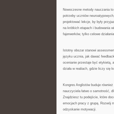
Nowoczesne metody nauczania to 
potrzeby uczniów neuroatypowych, 
projektować lekcje, by były przyja
na krótkich etapach i budowania w
fajerwerków, tylko celowe działania
Istotny obszar stanowi assessment 
języku ucznia, jak dawać feedback
ocenianie przestaje być etykietą, 
działa w realiach, gdzie liczy się
Kongres Anglistów buduje również
nauczyciela łatwo o samotność, d
Znajdziesz tu podejście, które do
emocjach pracy z grupą. Rozwój me
odzyskanie motywacji.