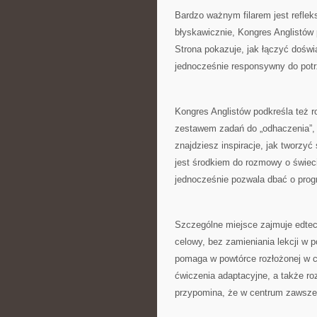
Bardzo ważnym filarem jest reflek
błyskawicznie, Kongres Anglistów 
Strona pokazuje, jak łączyć doświad
jednocześnie responsywny do potr
Kongres Anglistów podkreśla też r
zestawem zadań do „odhaczenia”, a
znajdziesz inspiracje, jak tworzyć 
jest środkiem do rozmowy o świeci
jednocześnie pozwala dbać o prog
Szczególne miejsce zajmuje edtec
celowy, bez zamieniania lekcji w 
pomaga w powtórce rozłożonej w c
ćwiczenia adaptacyjne, a także r
przypomina, że w centrum zawsze j