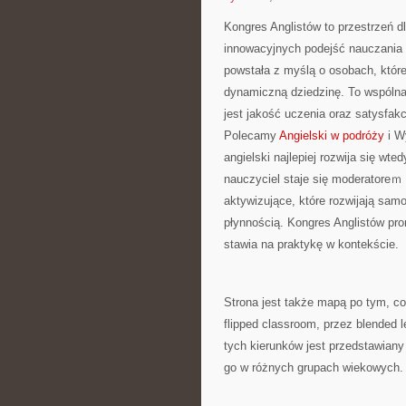
Kongres Anglistów to przestrzeń dl
innowacyjnych podejść nauczania i
powstała z myślą o osobach, które
dynamiczną dziedzinę. To wspólna 
jest jakość uczenia oraz satysfak
Polecamy
Angielski w podróży
i W
angielski najlepiej rozwija się wt
nauczyciel staje się moderatoreｍ
aktywizujące, które rozwijają sa
płynnością. Kongres Anglistów pro
stawia na praktykę w kontekście.
Strona jest także mapą po tym, co
flipped classroom, przez blended l
tych kierunków jest przedstawiany
go w różnych grupach wiekowych.