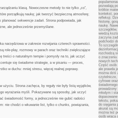
popularnonau
pozwalają po
zarządzaniu klasą. Nowoczesne metody to nie tylko „co”,
krótkie mate
kontekst, po
 które porządkują naukę; jak tworzyć bezpieczną atmosferę;
refleksji. D
ak planować sekwencje zadań. Strona podpowiada, jak
historię, go
naukę. Nawe
czne, ale jednocześnie przemyślane.
szczegółów,
wiedzą kszta
zaczyna zada
podchodzi do
ka narzędziowa w zakresie rozwijania czterech sprawności.
To szczegól
dezinformacj
 role-play, rozmowy w parach oraz techniki zwiększające
rozchodzą s
ę treści o naturalnym tempie i pomysły na to, jak uczyć
o znaczeniu 
nowych techn
centuje się świadome strategie, a w pisaniu — proces,
Część osób u
stko w duchu: mniej stresu, więcej realnej poprawy.
ale prawda j
można dziś z
czytelnicze, 
cyfrowe oraz
świadomego 
życiu. Strona zachęca, by reguły nie były listą wyjątków,
prowadzony
ego wyrażania myśli. Pokazywane są sposoby, jak uczyć
młodym i st
dopasowane 
wać świadomość formy, a jednocześnie nie gubić radości
tekstu, poka
do sięgania 
: nie chodzi o wkuwanie list, tylko o chunks, powiązania,
akurat są m
można też p
osób wraca d