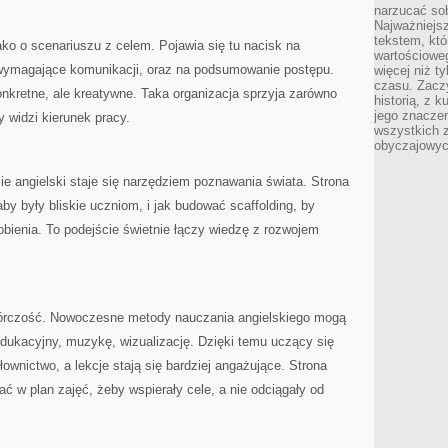
narzucać so
Najważniejs
tekstem, któ
ako o scenariuszu z celem. Pojawia się tu nacisk na
wartościowe
 wymagające komunikacji, oraz na podsumowanie postępu.
więcej niż 
czasu. Zaczy
onkretne, ale kreatywne. Taka organizacja sprzyja zarówno
historią, z 
jego znacze
widzi kierunek pracy.
wszystkich 
obyczajowyc
e angielski staje się narzędziem poznawania świata. Strona
by były bliskie uczniom, i jak budować scaffolding, by
robienia. To podejście świetnie łączy wiedzę z rozwojem
twórczość. Nowoczesne metody nauczania angielskiego mogą
 edukacyjny, muzykę, wizualizację. Dzięki temu uczący się
łownictwo, a lekcje stają się bardziej angażujące. Strona
ać w plan zajęć, żeby wspierały cele, a nie odciągały od