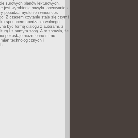
bie surowych planów lekturowych.
ze jest wyrobienie nawyku obcowania z
ry pobudza myślenie i wnosi coś
go. Z czasem czytanie staje się czymś
tylko sposobem spędzania wolnego
na być formą dialogu z autorami, z
kulturą i z samym sobą. A to sprawia, że
nie pozostaje niezmienne mimo
zmian technologicznych i
h.