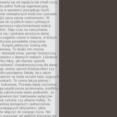
rwania się od napięcia lub chwili ciszy.
e pełnić funkcję regeneracyjną.
ię w opowieści porządkuje myśli,
iar zewnętrznych bodźców i pozwala
jść poza rutynę codzienności. W
wie do szybkich treści cyfrowych
 wymusza natychmiastowej reakcji.
nić. Daje czas na zatrzymanie,
e się i spokojne przeżycie danej
 szczególnie cenne w świecie, w którym
odczuwa przewlekłe zmęczenie
 Książki pełnią też istotną rolę
eniową. To dzięki nim można
 doświadczenia, pamięć historyczną,
powieści o dawnych realiach. Literatura
tylko fakty, ale również sposób
rażliwość charakterystyczną dla danej
jąc utwory sprzed dziesięcioleci czy
 tylko poznajemy fabułę, lecz także
atrzeć na świat oczami ludzi żyjących
unkach. To cenna lekcja pokory i
kulturowej. Pozwala lepiej zrozumieć,
ją współczesne przekonania, konflikty
Na zakończenie warto podkreślić, że
 powinno być traktowane wyłącznie
ek szkolny czy elitarne hobby. To
ardziej dostępnych i jednocześnie
rozwijających aktywności, jakie
że włączyć do swojego życia. Nie
zu zaczynać od wielkich klasyków ani