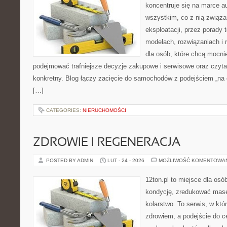
koncentruje się na marce au
wszystkim, co z nią związa
eksploatacji, przez porady 
modelach, rozwiązaniach i 
dla osób, które chcą mocni
podejmować trafniejsze decyzje zakupowe i serwisowe oraz czyta
konkretny. Blog łączy zacięcie do samochodów z podejściem „na co
[…]
CATEGORIES:
NIERUCHOMOŚCI
ZDROWIE I REGENERACJA
POSTED BY ADMIN
LUT - 24 - 2026
MOŻLIWOŚĆ KOMENTOWA
12ton.pl to miejsce dla os
kondycję, zredukować masę 
kolarstwo. To serwis, w któ
zdrowiem, a podejście do ce