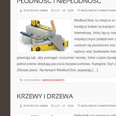
PŁODNOŚĆ I NIEPŁODNOŚĆ
POSTED BY ADMIN
LUT - 18 - 2026
MOŻLIWOŚĆ KOMENTOWA
MediluxClinic to miejsce w 
kondycji kobiet na każdym e
internetowy, który łączy rz
empatycznym podejściem dl
centrum tej przestrzeni sto
wybory oraz budowanie świ
powstają tak, aby pomagać zrozumieć tematy, które często bywa
jednocześnie dotykają poczucia bezpieczeństwa. Kategorie Styl ż
Zdrowie piersi. Na łamach MediluxClinic pojawiają […]
CATEGORIES:
NIERUCHOMOŚCI
KRZEWY I DRZEWA
POSTED BY ADMIN
LUT - 17 - 2026
MOŻLIWOŚĆ KOMENTOWA
Hellerówka to magazyn onl