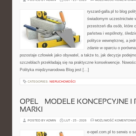
ryszard-galla.pl to blog pol
świadomym uczestnictwie w
przestrzeń dla osób, które
państwa i wspólnoty, śledz
polityce wewnętrznej, a je
zdanie w oparciu o porówna
pozostaje człowiek jako obywatel, a także to, jak decyzje podej
szczeblach przekładają się na praktyczne konsekwencje. Nowości 
Polityka międzynarodowa Blog jest […]
CATEGORIES:
NIERUCHOMOŚCI
OPEL – MODELE KONCEPCYJNE I
MARKI
POSTED BY ADMIN
LUT - 25 - 2026
MOŻLIWOŚĆ KOMENTOWA
e-opel.com.pl to serwis o 