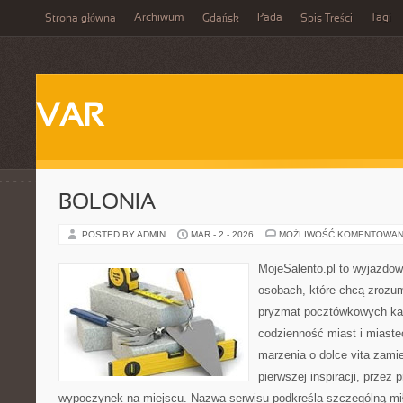
Archiwum
Pada
Tagi
Strona główna
Gdańsk
Spis Treści
VAR
BOLONIA
POSTED BY ADMIN
MAR - 2 - 2026
MOŻLIWOŚĆ KOMENTOWAN
MojeSalento.pl to wyjazdow
osobach, które chcą zrozum
pryzmat pocztówkowych kad
codzienność miast i miaste
marzenia o dolce vita zamie
pierwszej inspiracji, przez 
wypoczynek na miejscu. Nazwa serwisu podkreśla szczególną mił