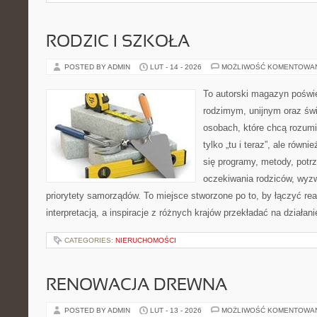
RODZIC I SZKOŁA
POSTED BY ADMIN
LUT - 14 - 2026
MOŻLIWOŚĆ KOMENTOWA
To autorski magazyn poświę
rodzimym, unijnym oraz św
osobach, które chcą rozumie
tylko „tu i teraz”, ale równ
się programy, metody, potrz
oczekiwania rodziców, wyzw
priorytety samorządów. To miejsce stworzone po to, by łączyć re
interpretacją, a inspiracje z różnych krajów przekładać na działa
CATEGORIES:
NIERUCHOMOŚCI
RENOWACJA DREWNA
POSTED BY ADMIN
LUT - 13 - 2026
MOŻLIWOŚĆ KOMENTOWA