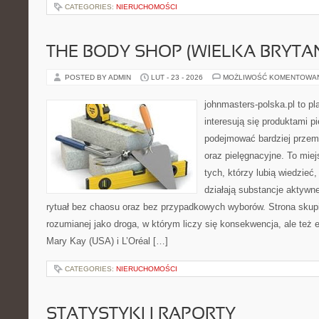
CATEGORIES:
NIERUCHOMOŚCI
THE BODY SHOP (WIELKA BRYTAN
POSTED BY ADMIN
LUT - 23 - 2026
MOŻLIWOŚĆ KOMENTOWA
johnmasters-polska.pl to pl
interesują się produktami p
podejmować bardziej prze
oraz pielęgnacyjne. To mie
tych, którzy lubią wiedzieć,
działają substancje aktywn
rytuał bez chaosu oraz bez przypadkowych wyborów. Strona skupia
rozumianej jako droga, w którym liczy się konsekwencja, ale też
Mary Kay (USA) i L’Oréal […]
CATEGORIES:
NIERUCHOMOŚCI
STATYSTYKI I RAPORTY