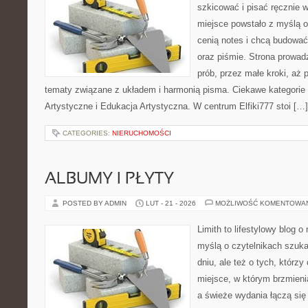
szkicować i pisać ręcznie 
miejsce powstało z myślą o 
cenią notes i chcą budować
oraz piśmie. Strona prowad
prób, przez małe kroki, aż
tematy związane z układem i harmonią pisma. Ciekawe kategorie to
Artystyczne i Edukacja Artystyczna. W centrum Elfiki777 stoi […]
CATEGORIES:
NIERUCHOMOŚCI
ALBUMY I PŁYTY
POSTED BY ADMIN
LUT - 21 - 2026
MOŻLIWOŚĆ KOMENTOWA
Limith to lifestylowy blog 
myślą o czytelnikach szuka
dniu, ale też o tych, którz
miejsce, w którym brzmienia
a świeże wydania łączą się