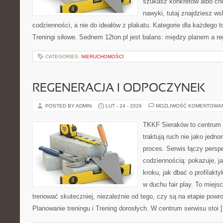
szukasz konkretów albo c
nawyki, tutaj znajdziesz 
codzienności, a nie do ideałów z plakatu. Kategorie dla każdego t
Treningi siłowe. Sednem 12ton.pl jest balans: między planem a re
CATEGORIES:
NIERUCHOMOŚCI
REGENERACJA I ODPOCZYNEK
POSTED BY ADMIN
LUT - 24 - 2026
MOŻLIWOŚĆ KOMENTOWA
TKKF Sieraków to centrum w
traktują ruch nie jako jedno
proces. Serwis łączy pers
codziennością: pokazuje, j
kroku, jak dbać o profilakty
w duchu fair play. To miejs
trenować skuteczniej, niezależnie od tego, czy są na etapie powr
Planowanie treningu i Trening dorosłych. W centrum serwisu stoi 