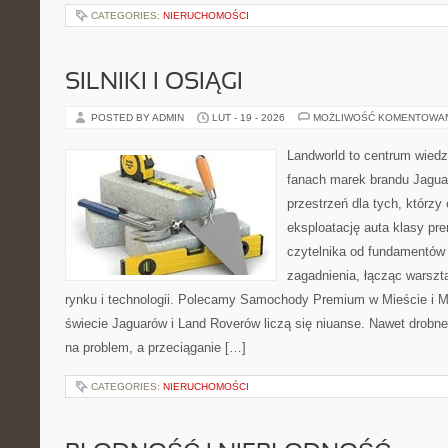
CATEGORIES:
NIERUCHOMOŚCI
SILNIKI I OSIĄGI
POSTED BY ADMIN
LUT - 19 - 2026
MOŻLIWOŚĆ KOMENTOWA
Landworld to centrum wied
fanach marek brandu Jagua
przestrzeń dla tych, którz
eksploatację auta klasy pr
czytelnika od fundamentó
zagadnienia, łącząc warszt
rynku i technologii. Polecamy Samochody Premium w Mieście i 
świecie Jaguarów i Land Roverów liczą się niuanse. Nawet drobn
na problem, a przeciąganie […]
CATEGORIES:
NIERUCHOMOŚCI