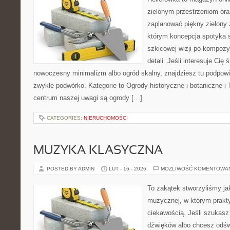
zielonym przestrzeniom or
zaplanować piękny zielony 
którym koncepcja spotyka s
szkicowej wizji po kompoz
detali. Jeśli interesuje Ci
nowoczesny minimalizm albo ogród skalny, znajdziesz tu podpowie
zwykłe podwórko. Kategorie to Ogrody historyczne i botaniczne i 
centrum naszej uwagi są ogrody […]
CATEGORIES:
NIERUCHOMOŚCI
MUZYKA KLASYCZNA
POSTED BY ADMIN
LUT - 16 - 2026
MOŻLIWOŚĆ KOMENTOWA
To zakątek stworzyliśmy ja
muzycznej, w którym prakty
ciekawością. Jeśli szukasz 
dźwięków albo chcesz odśw