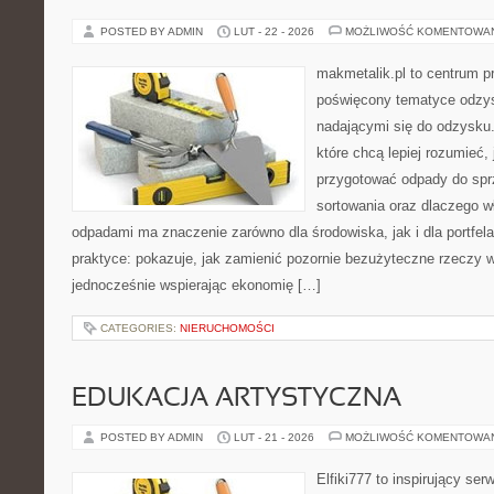
POSTED BY ADMIN
LUT - 22 - 2026
MOŻLIWOŚĆ KOMENTOWA
makmetalik.pl to centrum 
poświęcony tematyce odzys
nadającymi się do odzysku. 
które chcą lepiej rozumieć, 
przygotować odpady do sprz
sortowania oraz dlaczego w
odpadami ma znaczenie zarówno dla środowiska, jak i dla portfela
praktyce: pokazuje, jak zamienić pozornie bezużyteczne rzeczy w
jednocześnie wspierając ekonomię […]
CATEGORIES:
NIERUCHOMOŚCI
EDUKACJA ARTYSTYCZNA
POSTED BY ADMIN
LUT - 21 - 2026
MOŻLIWOŚĆ KOMENTOWA
Elfiki777 to inspirujący ser