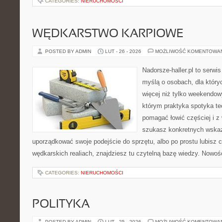
CATEGORIES:
NIERUCHOMOŚCI
WĘDKARSTWO KARPIOWE
POSTED BY ADMIN
LUT - 26 - 2026
MOŻLIWOŚĆ KOMENTOWA
Nadorsze-haller.pl to serwi
myślą o osobach, dla który
więcej niż tylko weekendo
którym praktyka spotyka te
pomagać łowić częściej i z 
szukasz konkretnych wska
uporządkować swoje podejście do sprzętu, albo po prostu lubisz c
wędkarskich realiach, znajdziesz tu czytelną bazę wiedzy. Nowośc
CATEGORIES:
NIERUCHOMOŚCI
POLITYKA
POSTED BY ADMIN
LUT - 25 - 2026
MOŻLIWOŚĆ KOMENTOWA