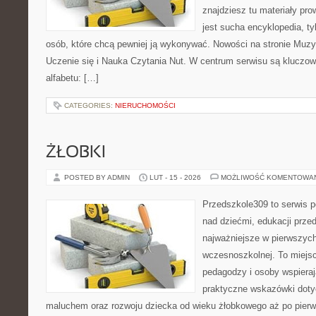
znajdziesz tu materiały pro
jest sucha encyklopedia, ty
osób, które chcą pewniej ją wykonywać. Nowości na stronie Muz
Uczenie się i Nauka Czytania Nut. W centrum serwisu są klucz
alfabetu: […]
CATEGORIES:
NIERUCHOMOŚCI
ŻŁOBKI
POSTED BY ADMIN
LUT - 15 - 2026
MOŻLIWOŚĆ KOMENTOWA
Przedszkole309 to serwis 
nad dziećmi, edukacji prze
najważniejsze w pierwszych
wczesnoszkolnej. To miejs
pedagodzy i osoby wspieraj
praktyczne wskazówki doty
maluchem oraz rozwoju dziecka od wieku żłobkowego aż po pierw