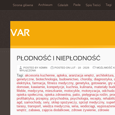
Archiwum
Pada
Tagi
Strona główna
Gdańsk
Spis Treści
VAR
PŁODNOŚĆ I NIEPŁODNOŚĆ
POSTED BY ADMIN
POSTED ON LUT - 18 - 2026
MOŻLIWOŚĆ 
WYŁĄCZONA
Tagi:
akcesoria kuchenne
,
apteka
,
aranżacja wnętrz
,
architektura
genetyczne
,
biotechnologia
,
budownictwo
,
choroby
,
diagnostyka
,
elektryka
,
farmacja
,
fitness medyczny
,
genetyka
,
gotowanie
,
gry 
domowe
,
kawiarnie
,
korepetycje
,
kuchnia
,
kulinaria
,
materiały bud
Meble
,
medycyna
,
mieszkanie
,
motocykle
,
motoryzacja
,
odchudz
opieka społeczna
,
opieka zdrowotna
,
patio
,
pielęgnacja roślin
,
pro
profilaktyka
,
przepisy
,
przychodnia
,
psychologia
,
recepty
,
rehabili
agd
,
samochody
,
sery
,
sklep spożywczy
,
sprzęt medyczny
,
super
tarasy
,
transport
,
wiedza medyczna
,
wina
,
wodociągi
,
wyposażeni
wnętrz
,
zabawa
,
zajęcia dodatkowe
,
zdrowe żywienie
,
zdrowie