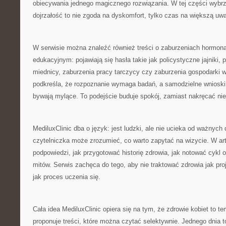
obiecywania jednego magicznego rozwiązania. W tej części wybr
dojrzałość to nie zgoda na dyskomfort, tylko czas na większą uw
W serwisie można znaleźć również treści o zaburzeniach hormona
edukacyjnym: pojawiają się hasła takie jak policystyczne jajniki, 
miednicy, zaburzenia pracy tarczycy czy zaburzenia gospodarki 
podkreśla, że rozpoznanie wymaga badań, a samodzielne wniosk
bywają mylące. To podejście buduje spokój, zamiast nakręcać nie
MediluxClinic dba o język: jest ludzki, ale nie ucieka od ważnych d
czytelniczka może zrozumieć, co warto zapytać na wizycie. W art
podpowiedzi, jak przygotować historię zdrowia, jak notować cykl o
mitów. Serwis zachęca do tego, aby nie traktować zdrowia jak pro
jak proces uczenia się.
Cała idea MediluxClinic opiera się na tym, że zdrowie kobiet to te
proponuje treści, które można czytać selektywnie. Jednego dnia 