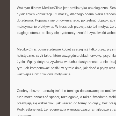
Ważnym filarem MediluxClinic jest profilaktyka onkologiczna. Se
cyklicznych konsultacji i tłumaczy, dlaczego ocena piersi stanow
do zdrowia. Pojawiają się omówienia tego, jak zebrać objawy, aby
maksymalnie efektywna. W treściach przewija się też motyw, że 
ciągłego stresu, bo liczy się systematyczność i życzliwość wobec
MediluxClinic opisuje zdrowie kobiet szerzej niż tylko przez pryzm
holistyczne, czyli takie, które uwzględnia układ nerwowy, psychikę
życia. Wpisy dotyczą żywienia w duchu elastyczności, a nie skrajn
tym, jak komponować posiłki w rytmie dnia, jak dbać o płyny ora
ważniejsza niż chwilowa motywacja.
Osobny obszar stanowią treści o treningu dopasowanej do możliw
ruch może oznaczać spacer, rozciąganie, a także świadomą stabi
przewijają się wskazówki, jak wracać do formy po ciąży, bez presj
Podkreślane jest, że regeneracja wymaga czasu, a najlepsze strate
utrzymania.