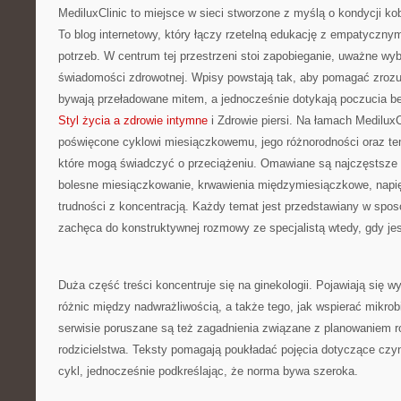
MediluxClinic to miejsce w sieci stworzone z myślą o kondycji ko
To blog internetowy, który łączy rzetelną edukację z empatyczny
potrzeb. W centrum tej przestrzeni stoi zapobieganie, uważne wy
świadomości zdrowotnej. Wpisy powstają tak, aby pomagać zrozu
bywają przeładowane mitem, a jednocześnie dotykają poczucia b
Styl życia a zdrowie intymne
i Zdrowie piersi. Na łamach MediluxCl
poświęcone cyklowi miesiączkowemu, jego różnorodności oraz te
które mogą świadczyć o przeciążeniu. Omawiane są najczęstsze d
bolesne miesiączkowanie, krwawienia międzymiesiączkowe, napi
trudności z koncentracją. Każdy temat jest przedstawiany w sposób
zachęca do konstruktywnej rozmowy ze specjalistą wtedy, gdy jes
Duża część treści koncentruje się na ginekologii. Pojawiają się wy
różnic między nadwrażliwością, a także tego, jak wspierać mikr
serwisie poruszane są też zagadnienia związane z planowaniem r
rodzicielstwa. Teksty pomagają poukładać pojęcia dotyczące cz
cykl, jednocześnie podkreślając, że norma bywa szeroka.