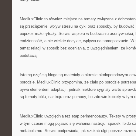
MediluxClinic to również miejsce na tematy związane z dobros
są przeciążenie, wpływ stresu na cykl oraz sposoby, by budować
poprzez małe rytuały. Serwis wspiera w budowaniu asertywności, 
codzienność, a nie wielkie decyzje, wpływa na samopoczucie. W 
temat relacji w sposób bez oceniania, z uwzględnieniem, że komf
podstawą.
Istotną częścią bloga są materiały o okresie okołoporodowym oraz
porodzie. MediluxClinic przypomina, że ciało po porodzie potrzebu
bywa elementem adaptacji, jednak niektóre sygnały warto sprawd
są tematy bólu, nastroju oraz pomocy, bo zdrowie kobiety w tym o
MediluxClinic uwzględnia też etap perimenopauzy. Teksty w pros
w tym czasie mogą pojawić się wahania nastroju, spadek libido c
metabolizmu. Serwis podpowiada, jak szukać ulgi poprzez rozmow