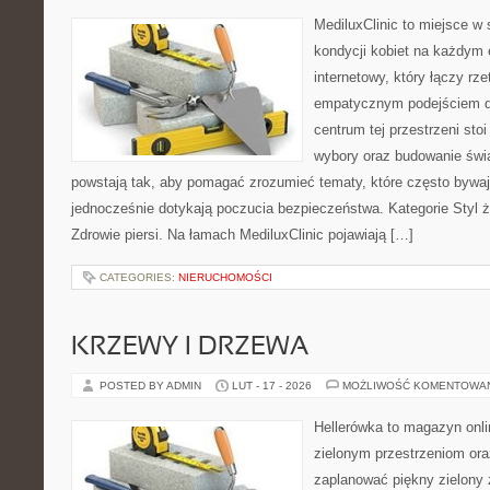
MediluxClinic to miejsce w 
kondycji kobiet na każdym e
internetowy, który łączy rz
empatycznym podejściem dl
centrum tej przestrzeni sto
wybory oraz budowanie świ
powstają tak, aby pomagać zrozumieć tematy, które często bywa
jednocześnie dotykają poczucia bezpieczeństwa. Kategorie Styl ż
Zdrowie piersi. Na łamach MediluxClinic pojawiają […]
CATEGORIES:
NIERUCHOMOŚCI
KRZEWY I DRZEWA
POSTED BY ADMIN
LUT - 17 - 2026
MOŻLIWOŚĆ KOMENTOWA
Hellerówka to magazyn onl
zielonym przestrzeniom or
zaplanować piękny zielony 