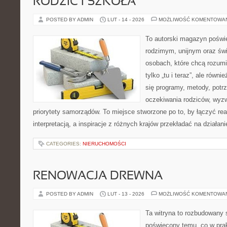
RODZIC I SZKOŁA
POSTED BY ADMIN
LUT - 14 - 2026
MOŻLIWOŚĆ KOMENTOWA
To autorski magazyn poświę
rodzimym, unijnym oraz św
osobach, które chcą rozumie
tylko „tu i teraz”, ale równ
się programy, metody, potrz
oczekiwania rodziców, wyzw
priorytety samorządów. To miejsce stworzone po to, by łączyć re
interpretacją, a inspiracje z różnych krajów przekładać na działa
CATEGORIES:
NIERUCHOMOŚCI
RENOWACJA DREWNA
POSTED BY ADMIN
LUT - 13 - 2026
MOŻLIWOŚĆ KOMENTOWA
Ta witryna to rozbudowany 
poświęcony temu, co w prak