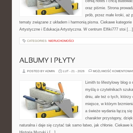
cenią notes i chcą budować
oraz piśmie. Strona prowad
prób, przez małe kroki, aż
tematy związane z układem i harmonią pisma. Ciekawe kategorie to
Artystyczne i Edukacja Artystyczna. W centrum Elfiki777 stoi […]
CATEGORIES:
NIERUCHOMOŚCI
ALBUMY I PŁYTY
POSTED BY ADMIN
LUT - 21 - 2026
MOŻLIWOŚĆ KOMENTOWA
Limith to lifestylowy blog 
myślą o czytelnikach szuka
dniu, ale też o tych, którz
miejsce, w którym brzmienia
a świeże wydania łączą się
charakter przystępny, dzię
naturalna i daje się czytać tak samo łatwo, jak chłonie. Ciekawe k
Historia Muzyki i […]