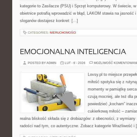
kategorie to Zasilacze (PSU) i Sprzęt komputerowy. W świecie, 
obietnice potrafią wprowadzić w błąd, LAKOM stawia na jasność 
sloganów dostajesz konkret: […]
CATEGORIES:
NIERUCHOMOŚCI
EMOCJONALNA INTELIGENCJA
POSTED BY ADMIN
LUT - 6 - 2026
MOŻLIWOŚĆ KOMENTOWAN
Lovsy.pl to miejsce przepeł
miłość spotyka się z rutyną
momenty w pamiątkę serca. 
czują mocniej, ale też dla 
powiedzieć „kocham” inaczej
cukierkową miłość – zamias
realna bliskość składa się z drobiazgów: z obecności, z wymiany 
radości nad tym, co autentyczne. Zobacz kategorie Wrażliwość i 