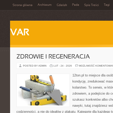
Archiwum
Pada
Tagi
Strona główna
Gdańsk
Spis Treści
VAR
ZDROWIE I REGENERACJA
POSTED BY ADMIN
LUT - 24 - 2026
MOŻLIWOŚĆ KOMENTOWA
12ton.pl to miejsce dla os
kondycję, zredukować masę 
kolarstwo. To serwis, w któ
zdrowiem, a podejście do ce
szukasz konkretów albo c
nawyki, tutaj znajdziesz 
codzienności, a nie do ideałów z plakatu. Kategorie dla każdego t