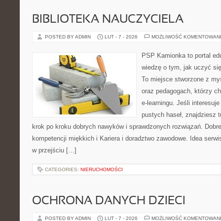
BIBLIOTEKA NAUCZYCIELA
POSTED BY ADMIN
LUT - 7 - 2026
MOŻLIWOŚĆ KOMENTOWAN
PSP Kamionka to portal edu
wiedzę o tym, jak uczyć si
To miejsce stworzone z myś
oraz pedagogach, którzy c
e-learningu. Jeśli interesuj
pustych haseł, znajdziesz t
krok po kroku dobrych nawyków i sprawdzonych rozwiązań. Dobre
kompetencji miękkich i Kariera i doradztwo zawodowe. Idea serwi
w przejściu […]
CATEGORIES:
NIERUCHOMOŚCI
OCHRONA DANYCH DZIECI
POSTED BY ADMIN
LUT - 7 - 2026
MOŻLIWOŚĆ KOMENTOWAN