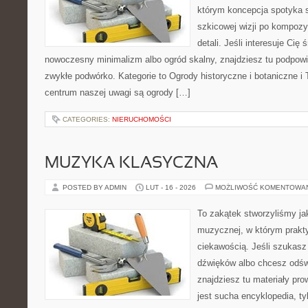
którym koncepcja spotyka s
szkicowej wizji po kompoz
detali. Jeśli interesuje Ci
nowoczesny minimalizm albo ogród skalny, znajdziesz tu podpowie
zwykłe podwórko. Kategorie to Ogrody historyczne i botaniczne i 
centrum naszej uwagi są ogrody […]
CATEGORIES:
NIERUCHOMOŚCI
MUZYKA KLASYCZNA
POSTED BY ADMIN
LUT - 16 - 2026
MOŻLIWOŚĆ KOMENTOWA
To zakątek stworzyliśmy ja
muzycznej, w którym prakty
ciekawością. Jeśli szukasz 
dźwięków albo chcesz odśw
znajdziesz tu materiały pro
jest sucha encyklopedia, ty