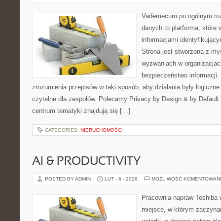
Vademecum po ogólnym roz
danych to platforma, które
informacjami identyfikują
Strona jest stworzona z my
wyzwaniach w organizacjach
bezpieczeństwo informacji. 
zrozumienia przepisów w taki sposób, aby działania były logiczne
czytelne dla zespołów. Polecamy Privacy by Design & by Default 
centrum tematyki znajdują się […]
CATEGORIES:
NIERUCHOMOŚCI
AI & PRODUCTIVITY
POSTED BY ADMIN
LUT - 6 - 2026
MOŻLIWOŚĆ KOMENTOWAN
Pracownia napraw Toshiba w
miejsce, w którym zaczyna