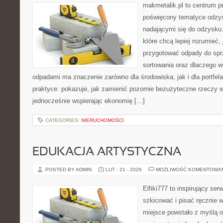
makmetalik.pl to centrum 
poświęcony tematyce odzys
nadającymi się do odzysku. 
które chcą lepiej rozumieć, 
przygotować odpady do sprz
sortowania oraz dlaczego w
odpadami ma znaczenie zarówno dla środowiska, jak i dla portfela
praktyce: pokazuje, jak zamienić pozornie bezużyteczne rzeczy w
jednocześnie wspierając ekonomię […]
CATEGORIES:
NIERUCHOMOŚCI
EDUKACJA ARTYSTYCZNA
POSTED BY ADMIN
LUT - 21 - 2026
MOŻLIWOŚĆ KOMENTOWA
Elfiki777 to inspirujący ser
szkicować i pisać ręcznie 
miejsce powstało z myślą o 