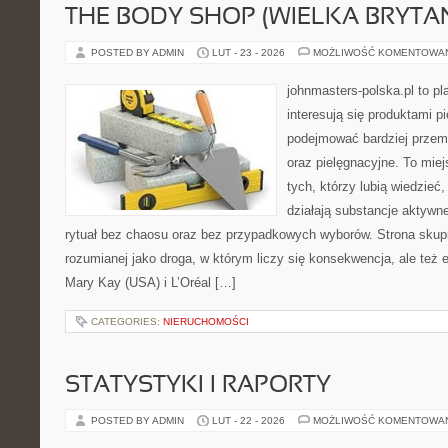
THE BODY SHOP (WIELKA BRYTAN
POSTED BY ADMIN
LUT - 23 - 2026
MOŻLIWOŚĆ KOMENTOWA
johnmasters-polska.pl to pl
interesują się produktami p
podejmować bardziej prze
oraz pielęgnacyjne. To mie
tych, którzy lubią wiedzieć,
działają substancje aktywn
rytuał bez chaosu oraz bez przypadkowych wyborów. Strona skupia
rozumianej jako droga, w którym liczy się konsekwencja, ale też
Mary Kay (USA) i L’Oréal […]
CATEGORIES:
NIERUCHOMOŚCI
STATYSTYKI I RAPORTY
POSTED BY ADMIN
LUT - 22 - 2026
MOŻLIWOŚĆ KOMENTOWA