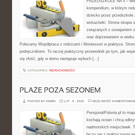
PRZEDSZKOLE NA 5 – worta
kompendium, w którym rodz
dziecko przez przedszkole 
wskazówki. Strona skupia s
związanych z oswajaniem z
oraz dojrzewaniem w wieku
Polecamy Współpraca z rodzicami i Montessori w praktyce. Stron
podręcznikiem. To raczej praktyczny przewodnik po tym, jak wspi
się złość, gdy w domu następuje wybuch […]
CATEGORIES:
NIERUCHOMOŚCI
PLAŻE POZA SEZONEM
POSTED BY ADMIN
LUT - 8 - 2026
MOŻLIWOŚĆ KOMENTOWAN
PensjonatPolonia.pl to mapa
kochają ocean i chcą odkry
nadmorskich miejscówek. T
łączy się z praktycznymi 