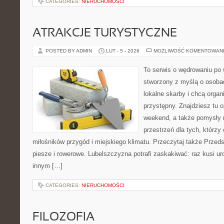
CATEGORIES:
NIERUCHOMOŚCI
ATRAKCJE TURYSTYCZNE
POSTED BY ADMIN
LUT - 5 - 2026
MOŻLIWOŚĆ KOMENTOWAN
To serwis o wędrowaniu po 
stworzony z myślą o osobac
lokalne skarby i chcą orga
przystępny. Znajdziesz tu o
weekend, a także pomysły n
przestrzeń dla tych, którzy 
miłośników przygód i miejskiego klimatu. Przeczytaj także Przedsi
piesze i rowerowe. Lubelszczyzna potrafi zaskakiwać: raz kusi u
innym […]
CATEGORIES:
NIERUCHOMOŚCI
FILOZOFIA