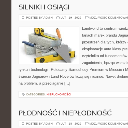
SILNIKI I OSIĄGI
POSTED BY ADMIN
LUT - 19 - 2026
MOŻLIWOŚĆ KOMENTOWA
Landworld to centrum wied
fanach marek brandu Jagua
przestrzeń dla tych, którz
eksploatację auta klasy pr
czytelnika od fundamentó
zagadnienia, łącząc warszt
rynku i technologii. Polecamy Samochody Premium w Mieście i 
świecie Jaguarów i Land Roverów liczą się niuanse. Nawet drobn
na problem, a przeciąganie […]
CATEGORIES:
NIERUCHOMOŚCI
PŁODNOŚĆ I NIEPŁODNOŚĆ
POSTED BY ADMIN
LUT - 18 - 2026
MOŻLIWOŚĆ KOMENTOWA