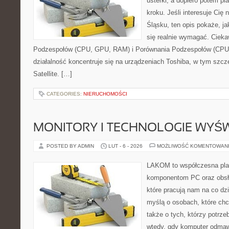
usterki, a dopiero potem p
kroku. Jeśli interesuje Cię
Śląsku, ten opis pokaże, j
się realnie wymagać. Cieka
Podzespołów (CPU, GPU, RAM) i Porównania Podzespołów (CP
działalność koncentruje się na urządzeniach Toshiba, w tym szczeg
Satellite. […]
CATEGORIES:
NIERUCHOMOŚCI
MONITORY I TECHNOLOGIE WYŚ
POSTED BY ADMIN
LUT - 6 - 2026
MOŻLIWOŚĆ KOMENTOWAN
LAKOM to współczesna pla
komponentom PC oraz obsłu
które pracują nam na co dz
myślą o osobach, które chc
także o tych, którzy potrze
wtedy, gdy komputer odmaw