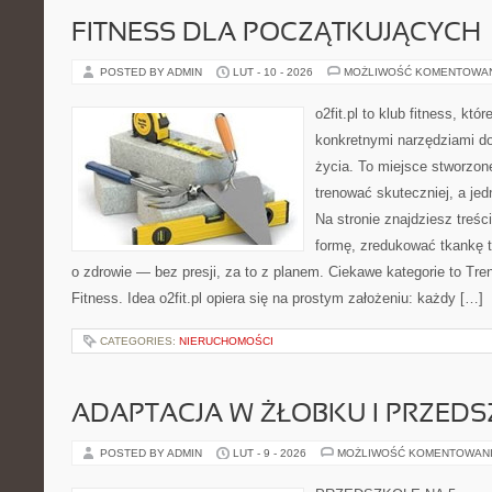
FITNESS DLA POCZĄTKUJĄCYCH
POSTED BY ADMIN
LUT - 10 - 2026
MOŻLIWOŚĆ KOMENTOWA
o2fit.pl to klub fitness, kt
konkretnymi narzędziami do
życia. To miejsce stworzon
trenować skuteczniej, a jed
Na stronie znajdziesz treś
formę, zredukować tkankę 
o zdrowie — bez presji, za to z planem. Ciekawe kategorie to Treni
Fitness. Idea o2fit.pl opiera się na prostym założeniu: każdy […]
CATEGORIES:
NIERUCHOMOŚCI
ADAPTACJA W ŻŁOBKU I PRZED
POSTED BY ADMIN
LUT - 9 - 2026
MOŻLIWOŚĆ KOMENTOWAN