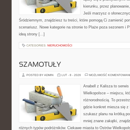
kierunku, przez planowanie,
Jeśli marzysz o słoneczn
Śródziemnym, znajdziesz tu treści, które pomogą Ci zamienić p
scenariusz. Nowe kategorie na stronie to Plaże poza sezonem i 
ideą strony […]
CATEGORIES:
NIERUCHOMOŚCI
SZAMOTUŁY
POSTED BY ADMIN
LUT - 8 - 2026
MOŻLIWOŚĆ KOMENTOWAN
Anabell z Kalisza to serwi
Wielkopolsce – miejscu, kt
różnorodnością. To przestr
gdzie konkret miesza się z 
szukasz planu na krótką po
mniej znane zakątki, znajdz
różnych typów podróżników. Ciekawe miasta to Ostrów Wielkopolsk