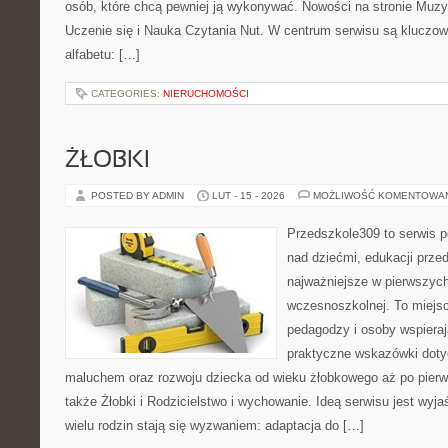
osób, które chcą pewniej ją wykonywać. Nowości na stronie Muz
Uczenie się i Nauka Czytania Nut. W centrum serwisu są klucz
alfabetu: […]
CATEGORIES:
NIERUCHOMOŚCI
ŻŁOBKI
POSTED BY ADMIN
LUT - 15 - 2026
MOŻLIWOŚĆ KOMENTOWA
Przedszkole309 to serwis 
nad dziećmi, edukacji prze
najważniejsze w pierwszych
wczesnoszkolnej. To miejs
pedagodzy i osoby wspieraj
praktyczne wskazówki doty
maluchem oraz rozwoju dziecka od wieku żłobkowego aż po pierw
także Żłobki i Rodzicielstwo i wychowanie. Ideą serwisu jest wyja
wielu rodzin stają się wyzwaniem: adaptacja do […]