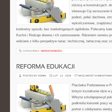
różnicę w konstrukcjach: d
interesuje Cię wznoszenie 
podest, połać dachowa, str
wykończeniowe, znajdziesz
konkretny sposób, bez marketingowych ogólników. Polecamy kate
Kuchni i Rodzaje drewna i ich zastosowanie. Rdzeniem serwisu j
widziane z kilku perspektyw naraz: technicznej, tartacznej oraz c
CATEGORIES:
NIERUCHOMOŚCI
REFORMA EDUKACJI
POSTED BY ADMIN
LUT - 12 - 2026
MOŻLIWOŚĆ KOMENTOWA
Placówka Podstawowa w Pop
którym kształcenie idzie w
Witryna szkolapopow.pl pok
podkreśla kierunek pracy 
portret o zdobywaniu wiedz