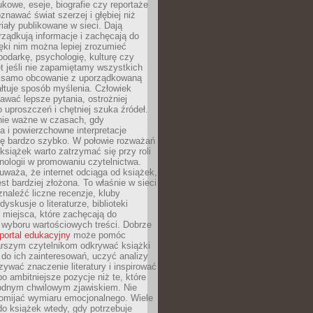
kowe, eseje, biografie czy reportaże
znawać świat szerzej i głębiej niż
riały publikowane w sieci. Dają
rządkują informacje i zachęcają do
zięki nim można lepiej zrozumieć
spodarkę, psychologię, kulturę czy
t jeśli nie zapamiętamy wszystkich
 samo obcowanie z uporządkowaną
łtuje sposób myślenia. Człowiek
wać lepsze pytania, ostrożniej
 uproszczeń i chętniej szuka źródeł.
nie ważne w czasach, gdy
a i powierzchowne interpretacje
ię bardzo szybko. W połowie rozważań
książek warto zatrzymać się przy roli
ologii w promowaniu czytelnictwa.
waża, że internet odciąga od książek,
est bardziej złożona. To właśnie w sieci
naleźć liczne recenzje, kluby
dyskusje o literaturze, biblioteki
 miejsca, które zachęcają do
wyboru wartościowych treści. Dobrze
portal edukacyjny
może pomóc
arszym czytelnikom odkrywać książki
do ich zainteresowań, uczyć analizy
zywać znaczenie literatury i inspirować
po ambitniejsze pozycje niż te, które
odnym chwilowym zjawiskiem. Nie
omijać wymiaru emocjonalnego. Wiele
o książek wtedy, gdy potrzebuje