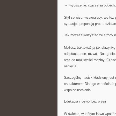
wyciszenie: ćwiczenia oddech
Styl serwisu: wspierający, ale te
sytuację i proponują proste dział
Jak możesz korzystać ze strony n
Możesz traktować ją jak skrzynkę 
adaptacja, sen, rozwój. Następnie
oraz do możliwości rodziny. Czase
napięcia.
Szczególny nacisk kładziony jest 
charakterem. Dlatego w treściach
wspólne ustalenia.
Edukacja i rozwój bez presji
W świecie, w którym łatwo wpaść 