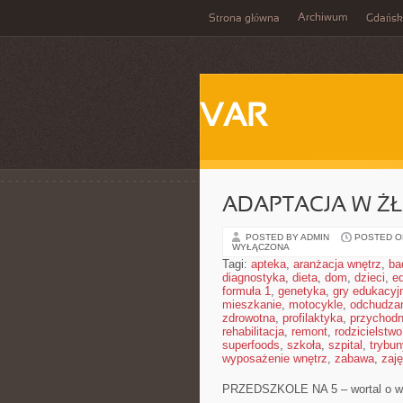
Archiwum
Strona główna
Gdańsk
VAR
ADAPTACJA W Ż
POSTED BY ADMIN
POSTED ON
WYŁĄCZONA
Tagi:
apteka
,
aranżacja wnętrz
,
ba
diagnostyka
,
dieta
,
dom
,
dzieci
,
e
formuła 1
,
genetyka
,
gry edukacyj
mieszkanie
,
motocykle
,
odchudza
zdrowotna
,
profilaktyka
,
przychodn
rehabilitacja
,
remont
,
rodzicielstwo
superfoods
,
szkoła
,
szpital
,
trybun
wyposażenie wnętrz
,
zabawa
,
zaj
PRZEDSZKOLE NA 5 – wortal o wy