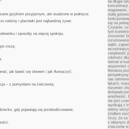
?
na długie lat
koncentracji
reagowanie, 
 pisane językiem przyjaznym, ale osadzone w praktyce.
stałą gotowo
funkcjonowan
u rodziny i placówki jest najbardziej żywe:
się na jedne
Czytanie, sz
tym kontekśc
dowisku i sposoby na więcej spokoju;
zrozumieć fa
rozumowania 
wątki, zapa
po ciszę;
wcześniejsz
cierpliwość
zdolność dłu
a;
niemal w każ
wspomnieć o
literatura p
rać, jak bawić się słowem i jak tłumaczyć;
perspektywy 
nas odmienn
lękach, marz
cja – z pomysłami na ćwiczenia;
rozumieć zł
doświadczen
wrażliwość.
nie jest cza
wynikają z t
wiemy wszyst
dziecko, gdy pojawiają się przebodźcowanie;
źródłem rozr
Uczy, że za 
ości;
z własnym d
znaczenie w