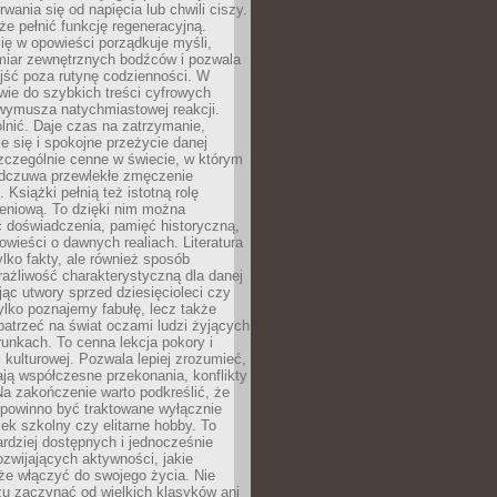
rwania się od napięcia lub chwili ciszy.
e pełnić funkcję regeneracyjną.
ię w opowieści porządkuje myśli,
iar zewnętrznych bodźców i pozwala
jść poza rutynę codzienności. W
wie do szybkich treści cyfrowych
 wymusza natychmiastowej reakcji.
nić. Daje czas na zatrzymanie,
e się i spokojne przeżycie danej
 szczególnie cenne w świecie, w którym
odczuwa przewlekłe zmęczenie
 Książki pełnią też istotną rolę
eniową. To dzięki nim można
 doświadczenia, pamięć historyczną,
powieści o dawnych realiach. Literatura
tylko fakty, ale również sposób
rażliwość charakterystyczną dla danej
jąc utwory sprzed dziesięcioleci czy
 tylko poznajemy fabułę, lecz także
atrzeć na świat oczami ludzi żyjących
unkach. To cenna lekcja pokory i
kulturowej. Pozwala lepiej zrozumieć,
ją współczesne przekonania, konflikty
Na zakończenie warto podkreślić, że
 powinno być traktowane wyłącznie
ek szkolny czy elitarne hobby. To
ardziej dostępnych i jednocześnie
rozwijających aktywności, jakie
że włączyć do swojego życia. Nie
zu zaczynać od wielkich klasyków ani