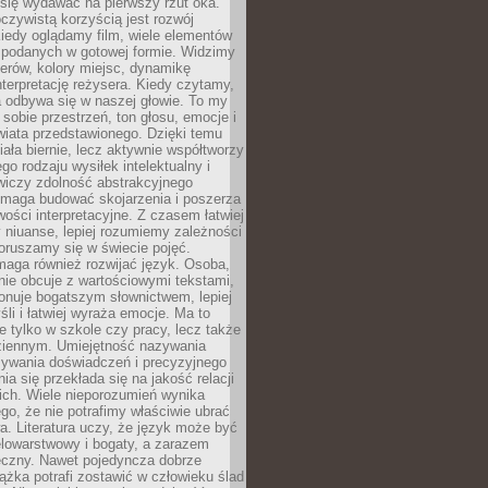
się wydawać na pierwszy rzut oka.
oczywistą korzyścią jest rozwój
iedy oglądamy film, wiele elementów
 podanych w gotowej formie. Widzimy
erów, kolory miejsc, dynamikę
nterpretację reżysera. Kiedy czytamy,
a odbywa się w naszej głowie. To my
obie przestrzeń, ton głosu, emocje i
wiata przedstawionego. Dzięki temu
iała biernie, lecz aktywnie współtworzy
go rodzaju wysiłek intelektualny i
wiczy zdolność abstrakcyjnego
omaga budować skojarzenia i poszerza
ości interpretacyjne. Z czasem łatwiej
niuanse, lepiej rozumiemy zależności
poruszamy się w świecie pojęć.
maga również rozwijać język. Osoba,
rnie obcuje z wartościowymi tekstami,
onuje bogatszym słownictwem, lepiej
śli i łatwiej wyraża emocje. Ma to
e tylko w szkole czy pracy, lecz także
ziennym. Umiejętność nazywania
sywania doświadczeń i precyzyjnego
a się przekłada się na jakość relacji
ich. Wiele nieporozumień wynika
ego, że nie potrafimy właściwie ubrać
a. Literatura uczy, że język może być
elowarstwowy i bogaty, a zarazem
eczny. Nawet pojedyncza dobrze
ążka potrafi zostawić w człowieku ślad