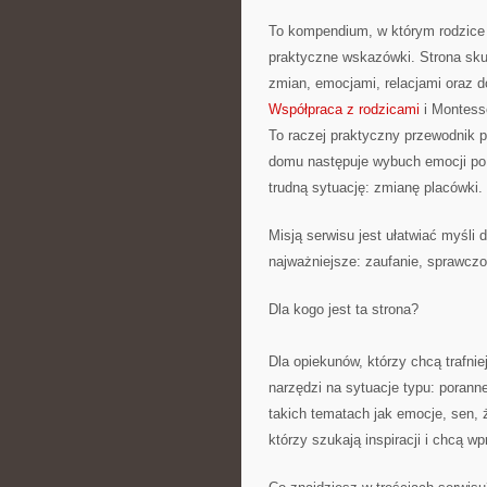
To kompendium, w którym rodzice 
praktyczne wskazówki. Strona sku
zmian, emocjami, relacjami oraz
Współpraca z rodzicami
i Montesso
To raczej praktyczny przewodnik p
domu następuje wybuch emocji po 
trudną sytuację: zmianę placówki.
Misją serwisu jest ułatwiać myśli
najważniejsze: zaufanie, sprawczo
Dla kogo jest ta strona?
Dla opiekunów, którzy chcą trafni
narzędzi na sytuacje typu: porann
takich tematach jak emocje, sen, 
którzy szukają inspiracji i chcą 