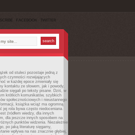
SCRIBE
FACEBOOK
TWITTER
ążek od stuleci pozostaje jedną z
ych czynności rozwijających
hoć w każdej epoce zmieniały się
y kontaktu ze słowem, jak i powody,
udzie sięgali po teksty pisane. Dziś, w
nym krótkich komunikatów, szybkich
iów społecznościowych i nieustannego
nformacji, książka wciąż ma ogromną
ć jej rola bywa często niedoceniana.
jest źródłem wiedzy, dla innych
m, dla jeszcze innych sposobem na
różnych punktów widzenia. Niezależnie
go, po jaką literaturę sięgamy,
ytanie wpływa na nas znacznie głębiej,