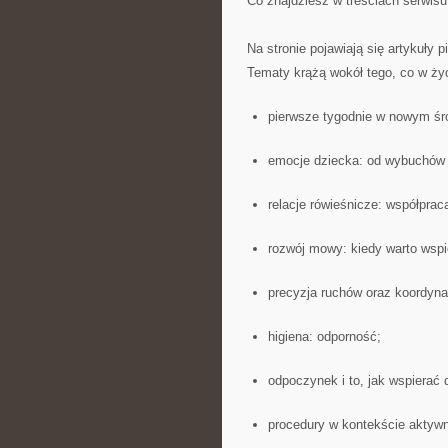
Co znajdziesz w treściach serwisu
Na stronie pojawiają się artykuły
Tematy krążą wokół tego, co w życi
pierwsze tygodnie w nowym śro
emocje dziecka: od wybuchów 
relacje rówieśnicze: współprac
rozwój mowy: kiedy warto wspie
precyzja ruchów oraz koordyna
higiena: odporność;
odpoczynek i to, jak wspierać 
procedury w kontekście aktywn