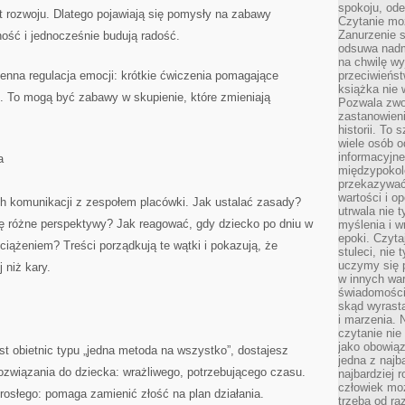
spokoju, ode
rozwoju. Dlatego pojawiają się pomysły na zabawy
Czytanie moż
Zanurzenie s
ność i jednocześnie budują radość.
odsuwa nadm
na chwilę wy
nna regulacja emocji: krótkie ćwiczenia pomagające
przeciwieńst
książka nie
s. To mogą być zabawy w skupienie, które zmieniają
Pozwala zwol
zastanowieni
historii. To
wiele osób 
informacyjne.
a
międzypokol
przekazywać
wartości i o
h komunikacji z zespołem placówki. Jak ustalać zasady?
utrwala nie 
ię różne perspektywy? Jak reagować, gdy dziecko po dniu w
myślenia i w
epoki. Czyta
iążeniem? Treści porządkują te wątki i pokazują, że
stuleci, nie
uczymy się p
 niż kary.
w innych war
świadomości 
skąd wyrasta
i marzenia. 
czytanie nie
jako obowiąz
t obietnic typu „jedna metoda na wszystko”, dostajesz
jedna z najb
związania do dziecka: wrażliwego, potrzebującego czasu.
najbardziej 
człowiek mo
rosłego: pomaga zamienić złość na plan działania.
trzeba od ra