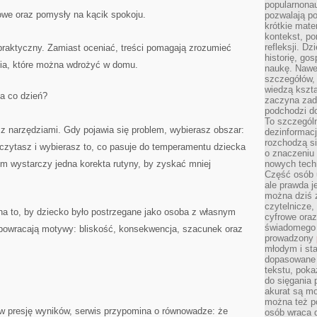
popularnonau
owe oraz pomysły na kącik spokoju.
pozwalają po
krótkie mate
kontekst, po
refleksji. D
ż praktyczny. Zamiast oceniać, treści pomagają zrozumieć
historię, go
ania, które można wdrożyć w domu.
naukę. Nawe
szczegółów,
wiedzą kszta
a co dzień?
zaczyna zada
podchodzi do
To szczegól
z narzędziami. Gdy pojawia się problem, wybierasz obszar:
dezinformacj
rozchodzą s
 czytasz i wybierasz to, co pasuje do temperamentu dziecka
o znaczeniu 
m wystarczy jedna korekta rutyny, by zyskać mniej
nowych techn
Część osób u
ale prawda j
można dziś z
czytelnicze, 
na to, by dziecko było postrzegane jako osoba z własnym
cyfrowe oraz
świadomego 
 powracają motywy: bliskość, konsekwencja, szacunek oraz
prowadzony
młodym i st
dopasowane 
tekstu, poka
do sięgania 
akurat są m
można też p
w presję wyników, serwis przypomina o równowadze: że
osób wraca d