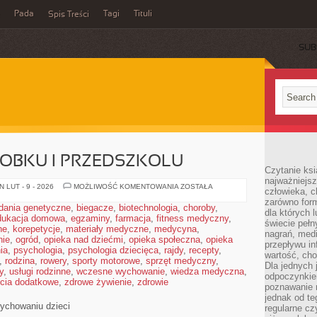
Pada
Tagi
Tituli
Spis Treści
SUB
ŁOBKU I PRZEDSZKOLU
Czytanie ksi
najważniejsz
ADAPTACJA
 LUT - 9 - 2026
MOŻLIWOŚĆ KOMENTOWANIA
ZOSTAŁA
człowieka, c
W
zarówno form
ŻŁOBKU
dania genetyczne
,
biegacze
,
biotechnologia
,
choroby
,
I
dla których l
dukacja domowa
,
egzaminy
,
farmacja
,
fitness medyczny
PRZEDSZKOLU
,
świecie peł
ne
,
korepetycje
,
materiały medyczne
,
medycyna
,
nagrań, med
nie
,
ogród
,
opieka nad dziećmi
,
opieka społeczna
,
opieka
przepływu i
ia
,
psychologia
,
psychologia dziecięca
,
rajdy
,
recepty
,
wartość, cho
,
rodzina
,
rowery
,
sporty motorowe
,
sprzęt medyczny
,
Dla jednych 
y
,
usługi rodzinne
,
wczesne wychowanie
,
wiedza medyczna
,
odpoczynkie
ęcia dodatkowe
,
zdrowe żywienie
,
zdrowie
poznawanie 
jednak od te
chowaniu dzieci
regularne cz