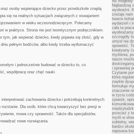
niż mogłoby 
Najbardziej 
oraz osoby wspierające dziecko przez przedszkole znajdą
wyobraźni. K
zostaje nam
pia się na realnych sytuacjach związanych z oswajaniem
twarze bohat
 dojrzewaniem w wieku wczesnodziecięcym. Polecamy
wydarzeń i i
cała ta prac
ri w praktyce. Strona nie jest teoretycznym podręcznikiem.
wyobrażamy s
szczegóły ś
o tym, jak wspierać dziecko, kiedy pojawia się złość, gdy w
umysł nie dz
dniu pełnym bodźców, albo kiedy trzeba wytłumaczyć
opowieść. Te
kreatywny ć
myślenia, p
nasze możliw
dostrzegamy 
 dorosłym i jednocześnie budować w dziecku to, co
i sprawniej 
ść, współpracę oraz chęć nauki.
Czytanie po
która regula
zwykle dysp
formułuje my
znaczenie ni
w życiu cod
ej interpretować zachowania dziecka i potrzebują konkretnych
zjawisk, opi
komunikowani
e rozstanie. Dla osób, które chcą towarzyszyć bez presji w
międzyludzk
przecież z t
żywienie, mowa czy sprawność. Także dla specjalistów,
myśli w słow
wprowadzać nowe rozwiązania.
subtelny, wi
bardzo skut
napisana ksi