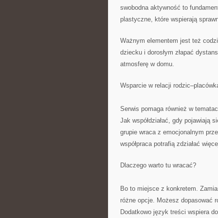
swobodna aktywność to fundament 
plastyczne, które wspierają spraw
Ważnym elementem jest też codzie
dziecku i dorosłym złapać dystan
atmosferę w domu.
Wsparcie w relacji rodzic–placówk
Serwis pomaga również w tematac
Jak współdziałać, gdy pojawiają s
grupie wraca z emocjonalnym przec
współpraca potrafią zdziałać więcej
Dlaczego warto tu wracać?
Bo to miejsce z konkretem. Zamias
różne opcje. Możesz dopasować ro
Dodatkowo język treści wspiera do