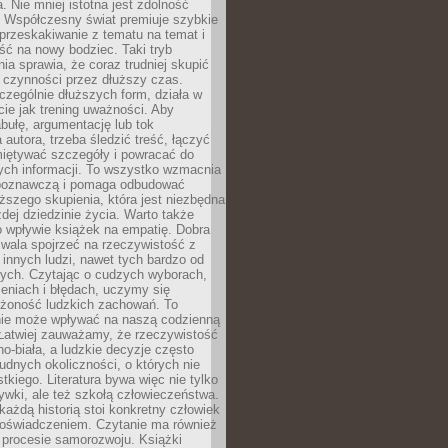
a. Nie mniej istotna jest zdolność
. Współczesny świat premiuje szybkie
przeskakiwanie z tematu na temat i
ść na nowy bodziec. Taki tryb
ia sprawia, że coraz trudniej skupić
j czynności przez dłuższy czas.
czególnie dłuższych form, działa w
ie jak trening uważności. Aby
bułę, argumentację lub tok
autora, trzeba śledzić treść, łączyć
miętywać szczegóły i powracać do
ych informacji. To wszystko wzmacnia
 poznawczą i pomaga odbudować
ższego skupienia, która jest niezbędna
dej dziedzinie życia. Warto także
 wpływie książek na empatię. Dobra
ozwala spojrzeć na rzeczywistość z
innych ludzi, nawet tych bardzo od
ych. Czytając o cudzych wyborach,
eniach i błędach, uczymy się
ożoność ludzkich zachowań. To
ie może wpływać na naszą codzienną
 Łatwiej zauważamy, że rzeczywistość
rno-biała, a ludzkie decyzje często
rudnych okoliczności, o których nie
kiego. Literatura bywa więc nie tylko
ywki, ale też szkołą człowieczeństwa.
każdą historią stoi konkretny człowiek
oświadczeniem. Czytanie ma również
 procesie samorozwoju. Książki