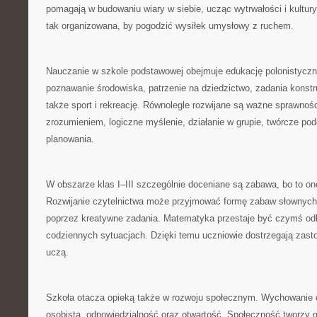
pomagają w budowaniu wiary w siebie, ucząc wytrwałości i kultury
tak organizowana, by pogodzić wysiłek umysłowy z ruchem.
Nauczanie w szkole podstawowej obejmuje edukację polonistycz
poznawanie środowiska, patrzenie na dziedzictwo, zadania konstr
także sport i rekreację. Równolegle rozwijane są ważne sprawnośc
zrozumieniem, logiczne myślenie, działanie w grupie, twórcze pod
planowania.
W obszarze klas I–III szczególnie doceniane są zabawa, bo to o
Rozwijanie czytelnictwa może przyjmować formę zabaw słownych,
poprzez kreatywne zadania. Matematyka przestaje być czymś odl
codziennych sytuacjach. Dzięki temu uczniowie dostrzegają zast
uczą.
Szkoła otacza opieką także w rozwoju społecznym. Wychowanie o
osobistą, odpowiedzialność oraz otwartość. Społeczność tworzy 