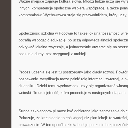
Ważne miejsce zajmuje kultura słowa. Młodzi ludzie uczą się wy
innych. kompetencje społeczne wspiera współpracę, a także pom
kompromisów. Wychowawca staje się przewodnikiem, który uczy,
Społeczność szkolna w Popowie to także lokalna tożsamość w reg
potrafią wzbogacić edukację, bo uczą odpowiedzialności społeczn
odkrywać lokalne zwyczaje, a jednocześnie otwierać się na szersz
poczucie dumy, bez rezygnacji z ambicji.
Proces uczenia się jest tu postrzegany jako ciągły rozwój. Powtó
poznawanie. weryfikacja może pełnić rolę informacji zwrotnej, a n
dzienniku. Dzięki temu wychowanek uczy się organizować własną
wnioski. To umiejętność, która procentuje w następnych etapach.
Strona szkolapopow.pl może być odbierana jako zaproszenie do c
Pokazuje, że kształcenie to coś więcej niż plan lekcji: to wartoś
prowadzenie. W ten sposób szkoła buduje poczucie bezpieczeństw