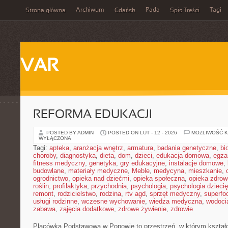
Archiwum
Pada
Tagi
Strona główna
Gdańsk
Spis Treści
VAR
REFORMA EDUKACJI
POSTED BY ADMIN
POSTED ON LUT - 12 - 2026
MOŻLIWOŚĆ 
WYŁĄCZONA
Tagi:
apteka
,
aranżacja wnętrz
,
armatura
,
badania genetyczne
,
bi
choroby
,
diagnostyka
,
dieta
,
dom
,
dzieci
,
edukacja domowa
,
egza
fitness medyczny
,
genetyka
,
gry edukacyjne
,
instalacje domowe
,
budowlane
,
materiały medyczne
,
Meble
,
medycyna
,
mieszkanie
,
ogrodnictwo
,
opieka nad dziećmi
,
opieka społeczna
,
opieka zdrow
roślin
,
profilaktyka
,
przychodnia
,
psychologia
,
psychologia dzieci
remont
,
rodzicielstwo
,
rodzina
,
rtv agd
,
sprzęt medyczny
,
superfo
usługi rodzinne
,
wczesne wychowanie
,
wiedza medyczna
,
wodoci
zabawa
,
zajęcia dodatkowe
,
zdrowe żywienie
,
zdrowie
Placówka Podstawowa w Popowie to przestrzeń, w którym kształc