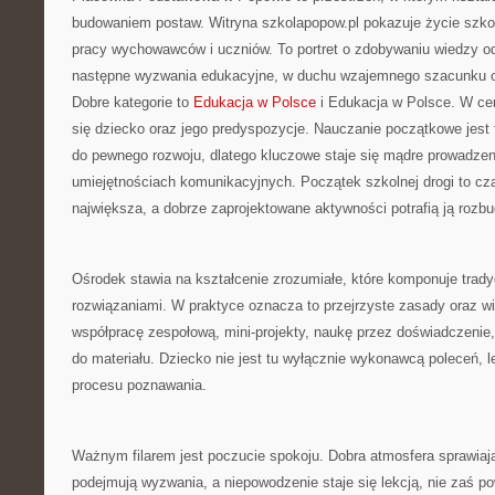
budowaniem postaw. Witryna szkolapopow.pl pokazuje życie szkoł
pracy wychowawców i uczniów. To portret o zdobywaniu wiedzy o
następne wyzwania edukacyjne, w duchu wzajemnego szacunku or
Dobre kategorie to
Edukacja w Polsce
i Edukacja w Polsce. W ce
się dziecko oraz jego predyspozycje. Nauczanie początkowe jest
do pewnego rozwoju, dlatego kluczowe staje się mądre prowadzen
umiejętnościach komunikacyjnych. Początek szkolnej drogi to cza
największa, a dobrze zaprojektowane aktywności potrafią ją rozbu
Ośrodek stawia na kształcenie zrozumiałe, które komponuje trady
rozwiązaniami. W praktyce oznacza to przejrzyste zasady oraz wi
współpracę zespołową, mini-projekty, naukę przez doświadczenie,
do materiału. Dziecko nie jest tu wyłącznie wykonawcą poleceń,
procesu poznawania.
Ważnym filarem jest poczucie spokoju. Dobra atmosfera sprawiają
podejmują wyzwania, a niepowodzenie staje się lekcją, nie zaś