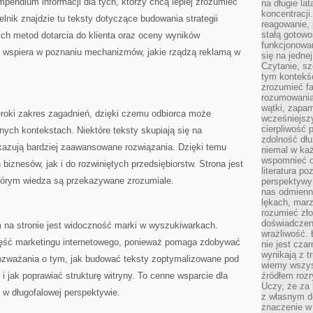
pendium informacji dla tych, którzy chcą lepiej zrozumieć
na długie lat
koncentracji
lnik znajdzie tu teksty dotyczące budowania strategii
reagowanie, 
stałą gotowo
ych metod dotarcia do klienta oraz oceny wyników
funkcjonowan
e wspiera w poznaniu mechanizmów, jakie rządzą reklamą w
się na jedne
Czytanie, sz
tym kontekśc
zrozumieć fa
rozumowania 
wątki, zapa
eroki zakres zagadnień, dzięki czemu odbiorca może
wcześniejsz
cierpliwość
nych kontekstach. Niektóre teksty skupiają się na
zdolność dłu
azują bardziej zaawansowane rozwiązania. Dzięki temu
niemal w każ
wspomnieć o
h biznesów, jak i do rozwiniętych przedsiębiorstw. Strona jest
literatura p
tórym wiedza są przekazywane zrozumiale.
perspektywy 
nas odmienn
lękach, marz
rozumieć zł
doświadczen
a stronie jest widoczność marki w wyszukiwarkach.
wrażliwość.
zęść marketingu internetowego, ponieważ pomaga zdobywać
nie jest cza
wynikają z t
ozważania o tym, jak budować teksty zoptymalizowane pod
wiemy wszyst
i jak poprawiać strukturę witryny. To cenne wsparcie dla
źródłem rozr
Uczy, że za 
 w długofalowej perspektywie.
z własnym d
znaczenie w