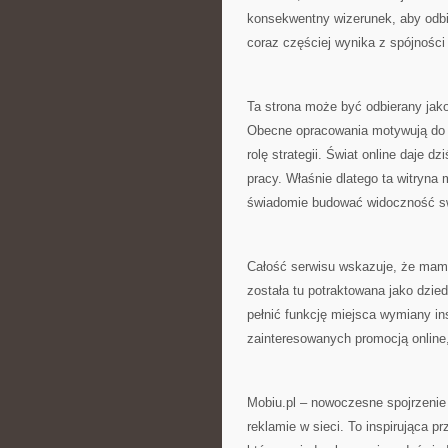
konsekwentny wizerunek, aby odbio
coraz częściej wynika z spójności
Ta strona może być odbierany jako 
Obecne opracowania motywują do t
rolę strategii. Świat online daje 
pracy. Właśnie dlatego ta witryna 
świadomie budować widoczność sw
Całość serwisu wskazuje, że mam
została tu potraktowana jako dzi
pełnić funkcję miejsca wymiany ins
zainteresowanych promocją online,
Mobiu.pl – nowoczesne spojrzenie 
reklamie w sieci. To inspirująca p