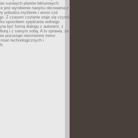
bie surowych planów lekturowych.
ze jest wyrobienie nawyku obcowania z
ry pobudza myślenie i wnosi coś
go. Z czasem czytanie staje się czymś
tylko sposobem spędzania wolnego
na być formą dialogu z autorami, z
kulturą i z samym sobą. A to sprawia, że
nie pozostaje niezmienne mimo
zmian technologicznych i
h.