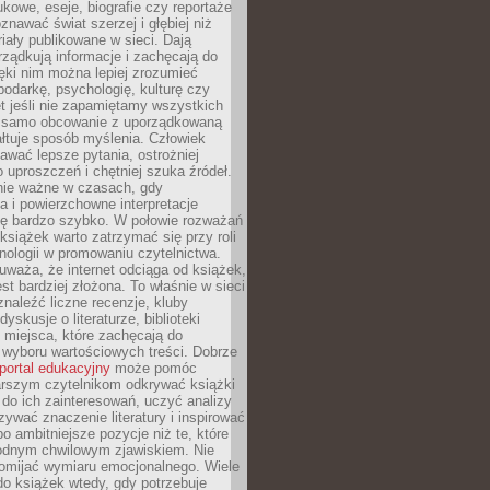
kowe, eseje, biografie czy reportaże
znawać świat szerzej i głębiej niż
riały publikowane w sieci. Dają
rządkują informacje i zachęcają do
zięki nim można lepiej zrozumieć
spodarkę, psychologię, kulturę czy
t jeśli nie zapamiętamy wszystkich
 samo obcowanie z uporządkowaną
łtuje sposób myślenia. Człowiek
wać lepsze pytania, ostrożniej
 uproszczeń i chętniej szuka źródeł.
nie ważne w czasach, gdy
a i powierzchowne interpretacje
ię bardzo szybko. W połowie rozważań
książek warto zatrzymać się przy roli
ologii w promowaniu czytelnictwa.
waża, że internet odciąga od książek,
est bardziej złożona. To właśnie w sieci
naleźć liczne recenzje, kluby
dyskusje o literaturze, biblioteki
 miejsca, które zachęcają do
wyboru wartościowych treści. Dobrze
portal edukacyjny
może pomóc
arszym czytelnikom odkrywać książki
do ich zainteresowań, uczyć analizy
zywać znaczenie literatury i inspirować
po ambitniejsze pozycje niż te, które
odnym chwilowym zjawiskiem. Nie
omijać wymiaru emocjonalnego. Wiele
o książek wtedy, gdy potrzebuje