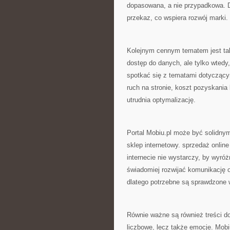
dopasowana, a nie przypadkowa. D
przekaz, co wspiera rozwój marki.
Kolejnym cennym tematem jest takż
dostęp do danych, ale tylko wtedy
spotkać się z tematami dotyczący
ruch na stronie, koszt pozyskania
utrudnia optymalizację.
Portal Mobiu.pl może być solidny
sklep internetowy. sprzedaż onlin
internecie nie wystarczy, by wyró
świadomiej rozwijać komunikację o
dlatego potrzebne są sprawdzone
Równie ważne są również treści dot
liczbowe, lecz także emocje. Mobi