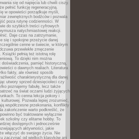
rwania się od napięcia lub chwili ciszy.
e pełnić funkcję regeneracyjną.
ię w opowieści porządkuje myśli,
iar zewnętrznych bodźców i pozwala
jść poza rutynę codzienności. W
wie do szybkich treści cyfrowych
 wymusza natychmiastowej reakcji.
nić. Daje czas na zatrzymanie,
e się i spokojne przeżycie danej
 szczególnie cenne w świecie, w którym
odczuwa przewlekłe zmęczenie
 Książki pełnią też istotną rolę
eniową. To dzięki nim można
 doświadczenia, pamięć historyczną,
powieści o dawnych realiach. Literatura
tylko fakty, ale również sposób
rażliwość charakterystyczną dla danej
jąc utwory sprzed dziesięcioleci czy
 tylko poznajemy fabułę, lecz także
atrzeć na świat oczami ludzi żyjących
unkach. To cenna lekcja pokory i
kulturowej. Pozwala lepiej zrozumieć,
ją współczesne przekonania, konflikty
Na zakończenie warto podkreślić, że
 powinno być traktowane wyłącznie
ek szkolny czy elitarne hobby. To
ardziej dostępnych i jednocześnie
rozwijających aktywności, jakie
że włączyć do swojego życia. Nie
zu zaczynać od wielkich klasyków ani