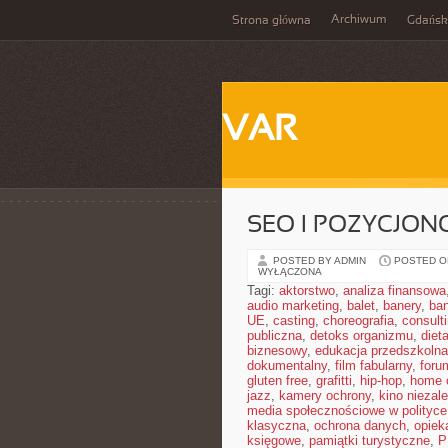
Archiwum
Strona główna
Gdańsk
VAR
SEO I POZYCJON
POSTED BY ADMIN
POSTED ON
WYŁĄCZONA
Tagi:
aktorstwo
,
analiza finansowa
audio marketing
,
balet
,
banery
,
ban
UE
,
casting
,
choreografia
,
consult
publiczna
,
detoks organizmu
,
diet
biznesowy
,
edukacja przedszkolna
dokumentalny
,
film fabularny
,
foru
gluten free
,
grafitti
,
hip-hop
,
home o
jazz
,
kamery ochrony
,
kino niezal
media społecznościowe w polityce
klasyczna
,
ochrona danych
,
opiek
księgowe
,
pamiątki turystyczne
,
P