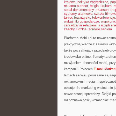
krajowa
,
polityka zagraniczna
,
pop
reklama outdoor
,
religia i kultura
,
r
serial dokumentalny
,
skansen
,
sto
systemy alarmowe
,
szkoła filmow
taniec towarzyski
,
telekonferencje
wskaźniki gospodarcze
,
współpra
zarządzanie relacjami
,
zarządzani
zasoby ludzkie
,
zdrowie seniora
Platforma Mobiu.pl to nowoczesna 
praktyczną wiedzę z zakresu widoc
także początkujący przedsiębiorc
środowisku online. Tematyka stron
rozwijaniem obecności marki, prz
kampanii. Polecam
E-mail Marketi
łamach serwisu poruszane są zag
reklamowymi, mediami społecznośc
opisuje, że marketing w sieci nie
nowoczesnej sprzedaży. Dzięki pr
rozpoznawalność, wzmacniać markę