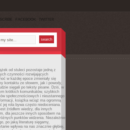
SCRIBE
FACEBOOK
TWITTER
ążek od stuleci pozostaje jedną z
ych czynności rozwijających
hoć w każdej epoce zmieniały się
y kontaktu ze słowem, jak i powody,
udzie sięgali po teksty pisane. Dziś, w
nym krótkich komunikatów, szybkich
iów społecznościowych i nieustannego
nformacji, książka wciąż ma ogromną
ć jej rola bywa często niedoceniana.
jest źródłem wiedzy, dla innych
m, dla jeszcze innych sposobem na
różnych punktów widzenia. Niezależnie
go, po jaką literaturę sięgamy,
ytanie wpływa na nas znacznie głębiej,