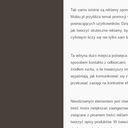
Tak samo istotne są reklamy spon
Mobiu.pl przybliża temat promocj
powracających użytkowników. Dzi
jak tworzyć skuteczne reklamy, b
cyfrowym liczy się nie tylko sam b
Ta witryna dużo miejsca poświęca 
sposobem kontaktu z odbiorcami. I
źródłem ruchu, o ile towarzyszy im
wyjaśniają, jak komunikować się z
przekuwać zasięgi na konkretne ef
Nieodzownym elementem jest równi
treść może zwiększać zaangażowa
związane z pisaniem treści reklam
tworzyć opisy produktów. W świeci