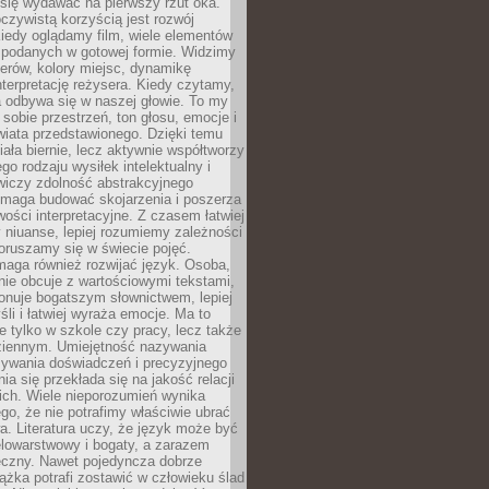
się wydawać na pierwszy rzut oka.
oczywistą korzyścią jest rozwój
iedy oglądamy film, wiele elementów
 podanych w gotowej formie. Widzimy
erów, kolory miejsc, dynamikę
nterpretację reżysera. Kiedy czytamy,
a odbywa się w naszej głowie. To my
obie przestrzeń, ton głosu, emocje i
wiata przedstawionego. Dzięki temu
iała biernie, lecz aktywnie współtworzy
go rodzaju wysiłek intelektualny i
wiczy zdolność abstrakcyjnego
omaga budować skojarzenia i poszerza
ości interpretacyjne. Z czasem łatwiej
niuanse, lepiej rozumiemy zależności
poruszamy się w świecie pojęć.
maga również rozwijać język. Osoba,
rnie obcuje z wartościowymi tekstami,
onuje bogatszym słownictwem, lepiej
śli i łatwiej wyraża emocje. Ma to
e tylko w szkole czy pracy, lecz także
ziennym. Umiejętność nazywania
sywania doświadczeń i precyzyjnego
a się przekłada się na jakość relacji
ich. Wiele nieporozumień wynika
ego, że nie potrafimy właściwie ubrać
a. Literatura uczy, że język może być
elowarstwowy i bogaty, a zarazem
eczny. Nawet pojedyncza dobrze
ążka potrafi zostawić w człowieku ślad