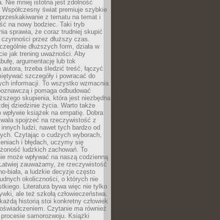
a. Nie mniej istotna jest zdolność
. Współczesny świat premiuje szybkie
przeskakiwanie z tematu na temat i
ść na nowy bodziec. Taki tryb
ia sprawia, że coraz trudniej skupić
j czynności przez dłuższy czas.
czególnie dłuższych form, działa w
ie jak trening uważności. Aby
bułę, argumentację lub tok
autora, trzeba śledzić treść, łączyć
miętywać szczegóły i powracać do
ych informacji. To wszystko wzmacnia
 poznawczą i pomaga odbudować
ższego skupienia, która jest niezbędna
dej dziedzinie życia. Warto także
 wpływie książek na empatię. Dobra
ozwala spojrzeć na rzeczywistość z
innych ludzi, nawet tych bardzo od
ych. Czytając o cudzych wyborach,
eniach i błędach, uczymy się
ożoność ludzkich zachowań. To
ie może wpływać na naszą codzienną
 Łatwiej zauważamy, że rzeczywistość
rno-biała, a ludzkie decyzje często
rudnych okoliczności, o których nie
kiego. Literatura bywa więc nie tylko
ywki, ale też szkołą człowieczeństwa.
każdą historią stoi konkretny człowiek
oświadczeniem. Czytanie ma również
 procesie samorozwoju. Książki