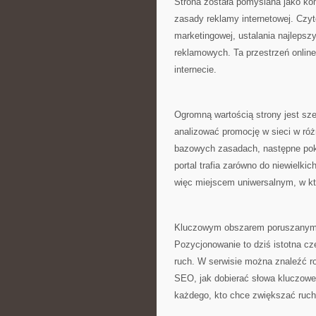
Strona została pomyślana jako kom
zasady reklamy internetowej. Czyte
marketingowej, ustalania najlepsz
reklamowych. Ta przestrzeń onlin
internecie.
Ogromną wartością strony jest sz
analizować promocję w sieci w róż
bazowych zasadach, następne pok
portal trafia zarówno do niewielkic
więc miejscem uniwersalnym, w k
Kluczowym obszarem poruszanym n
Pozycjonowanie to dziś istotna c
ruch. W serwisie można znaleźć r
SEO, jak dobierać słowa kluczowe 
każdego, kto chce zwiększać ruch