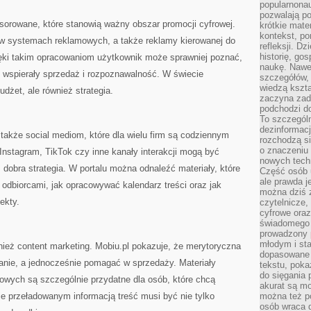
popularnonau
pozwalają po
sorowane, które stanowią ważny obszar promocji cyfrowej.
krótkie mate
kontekst, po
i w systemach reklamowych, a także reklamy kierowanej do
refleksji. D
historię, go
ęki takim opracowaniom użytkownik może sprawniej poznać,
naukę. Nawe
y wspierały sprzedaż i rozpoznawalność. W świecie
szczegółów,
wiedzą kszta
udżet, ale również strategia.
zaczyna zada
podchodzi do
To szczegól
dezinformacj
także social mediom, które dla wielu firm są codziennym
rozchodzą s
o znaczeniu 
nstagram, TikTok czy inne kanały interakcji mogą być
nowych techn
 dobra strategia. W portalu można odnaleźć materiały, które
Część osób u
ale prawda j
 odbiorcami, jak opracowywać kalendarz treści oraz jak
można dziś z
ekty.
czytelnicze, 
cyfrowe oraz
świadomego 
prowadzony
młodym i st
eż content marketing. Mobiu.pl pokazuje, że merytoryczna
dopasowane 
nie, a jednocześnie pomagać w sprzedaży. Materiały
tekstu, poka
do sięgania 
owych są szczególnie przydatne dla osób, które chcą
akurat są m
e przeładowanym informacją treść musi być nie tylko
można też p
osób wraca d