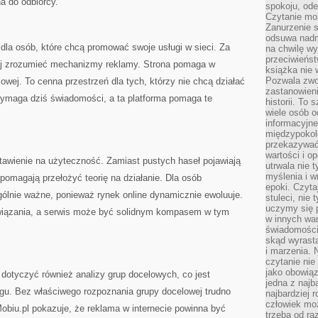
a do odbiorcy.
spokoju, ode
Czytanie moż
Zanurzenie s
odsuwa nadm
 dla osób, które chcą promować swoje usługi w sieci. Za
na chwilę wy
przeciwieńst
iej zrozumieć mechanizmy reklamy. Strona pomaga w
książka nie
Pozwala zwol
owej. To cenna przestrzeń dla tych, którzy nie chcą działać
zastanowieni
ymaga dziś świadomości, a ta platforma pomaga te
historii. To
wiele osób 
informacyjne.
międzypokol
przekazywać
wartości i o
stawienie na użyteczność. Zamiast pustych haseł pojawiają
utrwala nie 
myślenia i w
 pomagają przełożyć teorię na działanie. Dla osób
epoki. Czyta
gólnie ważne, ponieważ rynek online dynamicznie ewoluuje.
stuleci, nie
uczymy się p
wiązania, a serwis może być solidnym kompasem w tym
w innych war
świadomości 
skąd wyrasta
i marzenia. 
czytanie nie
jako obowiąz
dotyczyć również analizy grup docelowych, co jest
jedna z najb
u. Bez właściwego rozpoznania grupy docelowej trudno
najbardziej 
człowiek mo
biu.pl pokazuje, że reklama w internecie powinna być
trzeba od ra