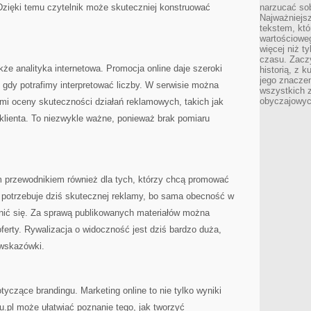
zięki temu czytelnik może skuteczniej konstruować
narzucać so
Najważniejs
tekstem, któ
wartościowe
więcej niż 
czasu. Zaczy
e analityka internetowa. Promocja online daje szeroki
historią, z 
jego znacze
, gdy potrafimy interpretować liczby. W serwisie można
wszystkich 
obyczajowyc
mi oceny skuteczności działań reklamowych, takich jak
 klienta. To niezwykle ważne, ponieważ brak pomiaru
m przewodnikiem również dla tych, którzy chcą promować
e potrzebuje dziś skutecznej reklamy, bo sama obecność w
żnić się. Za sprawą publikowanych materiałów można
ferty. Rywalizacja o widoczność jest dziś bardzo duża,
 wskazówki.
yczące brandingu. Marketing online to nie tylko wyniki
u.pl może ułatwiać poznanie tego, jak tworzyć