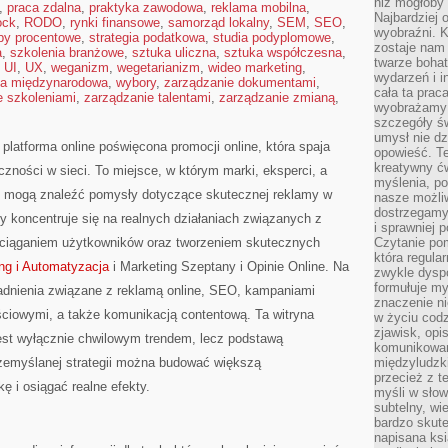
niż mogłoby 
,
praca zdalna
,
praktyka zawodowa
,
reklama mobilna
,
Najbardziej 
ock
,
RODO
,
rynki finansowe
,
samorząd lokalny
,
SEM
,
SEO
,
wyobraźni. K
py procentowe
,
strategia podatkowa
,
studia podyplomowe
,
zostaje nam
a
,
szkolenia branżowe
,
sztuka uliczna
,
sztuka współczesna
,
twarze bohat
,
UI
,
UX
,
weganizm
,
wegetarianizm
,
wideo marketing
,
wydarzeń i i
ca międzynarodowa
,
wybory
,
zarządzanie dokumentami
,
cała ta prac
e szkoleniami
,
zarządzanie talentami
,
zarządzanie zmianą
,
wyobrażamy s
szczegóły ś
umysł nie dz
platforma online poświęcona promocji online, która spaja
opowieść. Te
kreatywny ć
zności w sieci. To miejsce, w którym marki, eksperci, a
myślenia, p
y mogą znaleźć pomysły dotyczące skutecznej reklamy w
nasze możliw
dostrzegamy 
y koncentruje się na realnych działaniach związanych z
i sprawniej 
yciąganiem użytkowników oraz tworzeniem skutecznych
Czytanie po
która regula
ng i Automatyzacja
i Marketing Szeptany i Opinie Online. Na
zwykle dysp
formułuje my
adnienia związane z reklamą online, SEO, kampaniami
znaczenie ni
iowymi, a także komunikacją contentową. Ta witryna
w życiu cod
zjawisk, opi
 jest wyłącznie chwilowym trendem, lecz podstawą
komunikowani
zemyślanej strategii można budować większą
międzyludzk
przecież z t
 i osiągać realne efekty.
myśli w słow
subtelny, wi
bardzo skut
napisana ksi