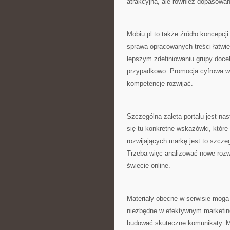
atrakcyjna, ale również dopasowan
Mobiu.pl to także źródło koncepcji
sprawą opracowanych treści łatw
lepszym zdefiniowaniu grupy docel
przypadkowo. Promocja cyfrowa w
kompetencje rozwijać.
Szczególną zaletą portalu jest na
się tu konkretne wskazówki, które
rozwijających markę jest to szcze
Trzeba więc analizować nowe roz
świecie online.
Materiały obecne w serwisie mogą 
niezbędne w efektywnym marketing
budować skuteczne komunikaty. Mo