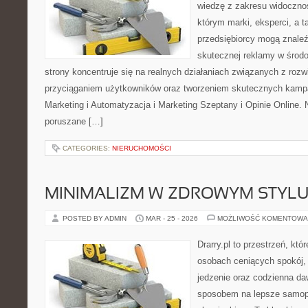
wiedzę z zakresu widocznoś
którym marki, eksperci, a 
przedsiębiorcy mogą znale
skutecznej reklamy w środ
strony koncentruje się na realnych działaniach związanych z rozw
przyciąganiem użytkowników oraz tworzeniem skutecznych kampa
Marketing i Automatyzacja i Marketing Szeptany i Opinie Online.
poruszane […]
CATEGORIES:
NIERUCHOMOŚCI
MINIMALIZM W ZDROWYM STYLU
POSTED BY ADMIN
MAR - 25 - 2026
MOŻLIWOŚĆ KOMENTOWA
Drarry.pl to przestrzeń, któ
osobach ceniących spokój,
jedzenie oraz codzienna d
sposobem na lepsze samop