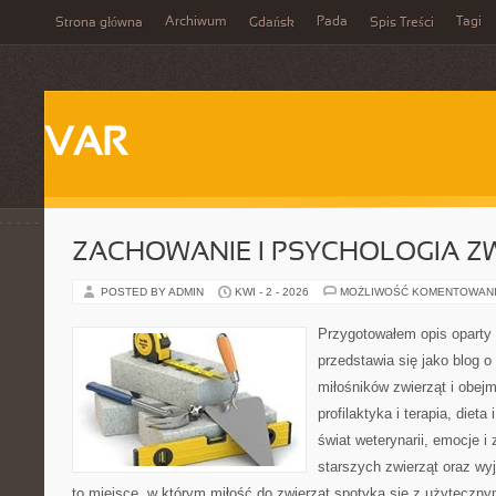
Archiwum
Pada
Tagi
Strona główna
Gdańsk
Spis Treści
VAR
ZACHOWANIE I PSYCHOLOGIA Z
POSTED BY ADMIN
KWI - 2 - 2026
MOŻLIWOŚĆ KOMENTOWAN
Przygotowałem opis oparty 
przedstawia się jako blog o
miłośników zwierząt i obejm
profilaktyka i terapia, dieta
świat weterynarii, emocje i
starszych zwierząt oraz wy
to miejsce, w którym miłość do zwierząt spotyka się z użytecz