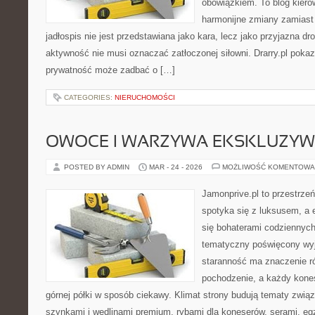
obowiązkiem. To blog kiero
harmonijne zmiany zamiast
jadłospis nie jest przedstawiana jako kara, lecz jako przyjazna d
aktywność nie musi oznaczać zatłoczonej siłowni. Drarry.pl pokaz
prywatność może zadbać o […]
CATEGORIES:
NIERUCHOMOŚCI
OWOCE I WARZYWA EKSKLUZY
POSTED BY ADMIN
MAR - 24 - 2026
MOŻLIWOŚĆ KOMENTOWA
Jamonprive.pl to przestrzeń
spotyka się z luksusem, a 
się bohaterami codziennych 
tematyczny poświęcony wyj
staranność ma znaczenie ró
pochodzenie, a każdy kone
górnej półki w sposób ciekawy. Klimat strony budują tematy związ
szynkami i wędlinami premium, rybami dla koneserów, serami, eg