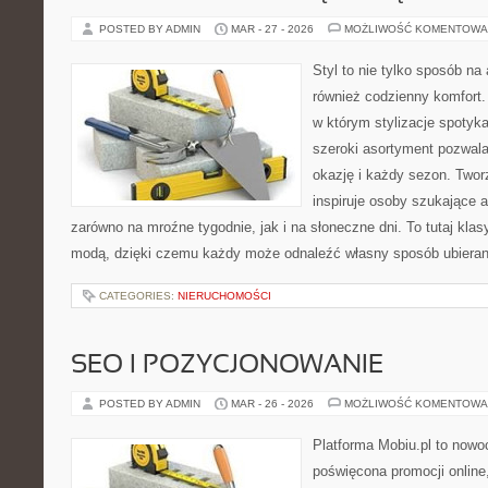
POSTED BY ADMIN
MAR - 27 - 2026
MOŻLIWOŚĆ KOMENTOWA
Styl to nie tylko sposób na 
również codzienny komfort.
w którym stylizacje spotyka
szeroki asortyment pozwal
okazję i każdy sezon. Twor
inspiruje osoby szukające 
zarówno na mroźne tygodnie, jak i na słoneczne dni. To tutaj kla
modą, dzięki czemu każdy może odnaleźć własny sposób ubieran
CATEGORIES:
NIERUCHOMOŚCI
SEO I POZYCJONOWANIE
POSTED BY ADMIN
MAR - 26 - 2026
MOŻLIWOŚĆ KOMENTOWA
Platforma Mobiu.pl to nowo
poświęcona promocji online