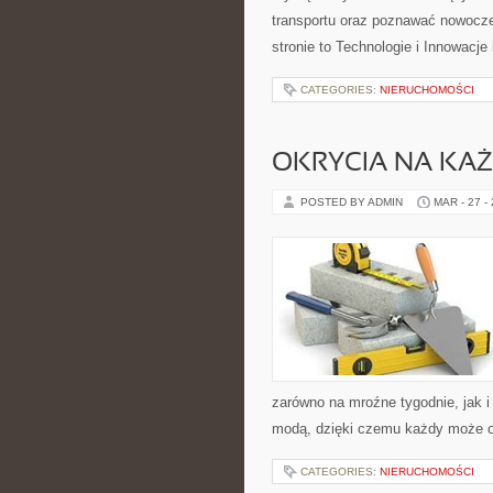
transportu oraz poznawać nowocze
stronie to Technologie i Innowacje
CATEGORIES:
NIERUCHOMOŚCI
OKRYCIA NA KA
POSTED BY ADMIN
MAR - 27 -
zarówno na mroźne tygodnie, jak i
modą, dzięki czemu każdy może o
CATEGORIES:
NIERUCHOMOŚCI