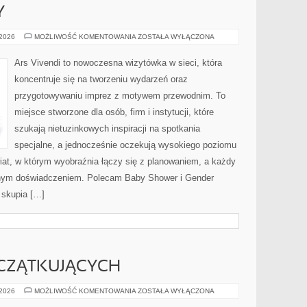
Y
CATERING
 2026
MOŻLIWOŚĆ KOMENTOWANIA
ZOSTAŁA WYŁĄCZONA
I
TORTY
Ars Vivendi to nowoczesna wizytówka w sieci, która
koncentruje się na tworzeniu wydarzeń oraz
przygotowywaniu imprez z motywem przewodnim. To
miejsce stworzone dla osób, firm i instytucji, które
szukają nietuzinkowych inspiracji na spotkania
specjalne, a jednocześnie oczekują wysokiego poziomu
wiat, w którym wyobraźnia łączy się z planowaniem, a każdy
anym doświadczeniem. Polecam Baby Shower i Gender
 skupia […]
CZĄTKUJĄCYCH
PORADY
 2026
MOŻLIWOŚĆ KOMENTOWANIA
ZOSTAŁA WYŁĄCZONA
DLA
POCZĄTKUJĄCYCH