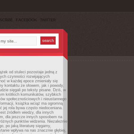
SCRIBE
FACEBOOK
TWITTER
ążek od stuleci pozostaje jedną z
ych czynności rozwijających
hoć w każdej epoce zmieniały się
y kontaktu ze słowem, jak i powody,
udzie sięgali po teksty pisane. Dziś, w
nym krótkich komunikatów, szybkich
iów społecznościowych i nieustannego
nformacji, książka wciąż ma ogromną
ć jej rola bywa często niedoceniana.
jest źródłem wiedzy, dla innych
m, dla jeszcze innych sposobem na
różnych punktów widzenia. Niezależnie
go, po jaką literaturę sięgamy,
ytanie wpływa na nas znacznie głębiej,