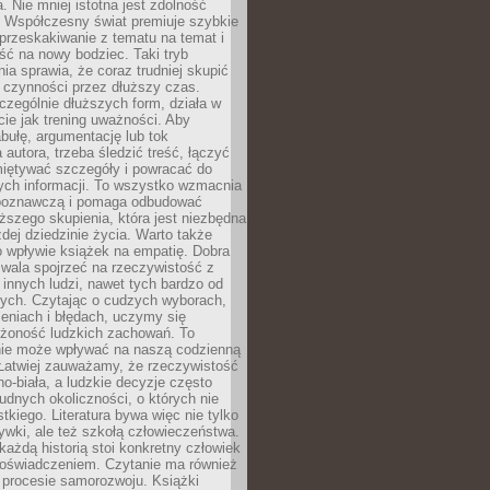
a. Nie mniej istotna jest zdolność
. Współczesny świat premiuje szybkie
przeskakiwanie z tematu na temat i
ść na nowy bodziec. Taki tryb
ia sprawia, że coraz trudniej skupić
j czynności przez dłuższy czas.
czególnie dłuższych form, działa w
ie jak trening uważności. Aby
bułę, argumentację lub tok
autora, trzeba śledzić treść, łączyć
miętywać szczegóły i powracać do
ych informacji. To wszystko wzmacnia
 poznawczą i pomaga odbudować
ższego skupienia, która jest niezbędna
dej dziedzinie życia. Warto także
 wpływie książek na empatię. Dobra
ozwala spojrzeć na rzeczywistość z
innych ludzi, nawet tych bardzo od
ych. Czytając o cudzych wyborach,
eniach i błędach, uczymy się
ożoność ludzkich zachowań. To
ie może wpływać na naszą codzienną
 Łatwiej zauważamy, że rzeczywistość
rno-biała, a ludzkie decyzje często
rudnych okoliczności, o których nie
kiego. Literatura bywa więc nie tylko
ywki, ale też szkołą człowieczeństwa.
każdą historią stoi konkretny człowiek
oświadczeniem. Czytanie ma również
 procesie samorozwoju. Książki