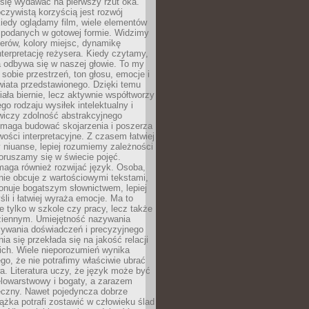
się wydawać na pierwszy rzut oka.
oczywistą korzyścią jest rozwój
iedy oglądamy film, wiele elementów
 podanych w gotowej formie. Widzimy
erów, kolory miejsc, dynamikę
nterpretację reżysera. Kiedy czytamy,
a odbywa się w naszej głowie. To my
obie przestrzeń, ton głosu, emocje i
wiata przedstawionego. Dzięki temu
iała biernie, lecz aktywnie współtworzy
go rodzaju wysiłek intelektualny i
wiczy zdolność abstrakcyjnego
omaga budować skojarzenia i poszerza
ości interpretacyjne. Z czasem łatwiej
niuanse, lepiej rozumiemy zależności
poruszamy się w świecie pojęć.
maga również rozwijać język. Osoba,
rnie obcuje z wartościowymi tekstami,
onuje bogatszym słownictwem, lepiej
śli i łatwiej wyraża emocje. Ma to
e tylko w szkole czy pracy, lecz także
ziennym. Umiejętność nazywania
sywania doświadczeń i precyzyjnego
a się przekłada się na jakość relacji
ich. Wiele nieporozumień wynika
ego, że nie potrafimy właściwie ubrać
a. Literatura uczy, że język może być
elowarstwowy i bogaty, a zarazem
eczny. Nawet pojedyncza dobrze
ążka potrafi zostawić w człowieku ślad