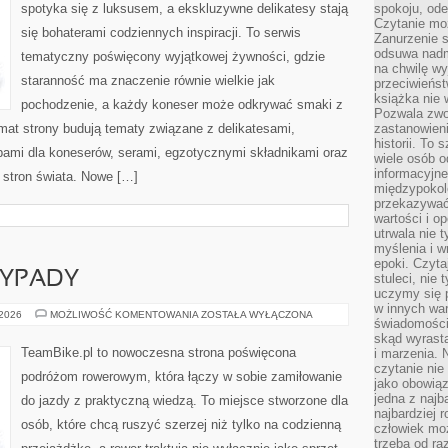
spotyka się z luksusem, a ekskluzywne delikatesy stają
spokoju, ode
Czytanie moż
się bohaterami codziennych inspiracji. To serwis
Zanurzenie s
odsuwa nadm
tematyczny poświęcony wyjątkowej żywności, gdzie
na chwilę wy
staranność ma znaczenie równie wielkie jak
przeciwieńst
książka nie
pochodzenie, a każdy koneser może odkrywać smaki z
Pozwala zwol
imat strony budują tematy związane z delikatesami,
zastanowieni
historii. To
bami dla koneserów, serami, egzotycznymi składnikami oraz
wiele osób 
informacyjne.
h stron świata. Nowe […]
międzypokol
przekazywać
wartości i o
utrwala nie 
myślenia i w
epoki. Czyta
YPADY
stuleci, nie
uczymy się p
w innych war
WEEKENDOWE
 2026
MOŻLIWOŚĆ KOMENTOWANIA
ZOSTAŁA WYŁĄCZONA
świadomości 
WYPADY
skąd wyrasta
TeamBike.pl to nowoczesna strona poświęcona
i marzenia. 
czytanie nie
podróżom rowerowym, która łączy w sobie zamiłowanie
jako obowiąz
jedna z najb
do jazdy z praktyczną wiedzą. To miejsce stworzone dla
najbardziej 
osób, które chcą ruszyć szerzej niż tylko na codzienną
człowiek mo
trzeba od ra