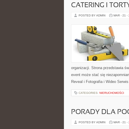
CATERING I TORT
POSTED BY ADMIN
MAR - 21 -
organizacji. Strona przedstawia ś
event może stać się niezapomni
Reveal i Fotografia i Wideo Serwis
CATEGORIES:
NIERUCHOMOŚCI
PORADY DLA PO
POSTED BY ADMIN
MAR - 21 -