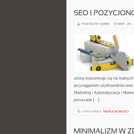
SEO I POZYCJON
POSTED BY ADMIN
MAR - 26 -
strony koncentruje się na realnyc
przyciąganiem użytkowników oraz
Marketing i Automatyzacja i Marke
poruszane […]
CATEGORIES:
NIERUCHOMOŚCI
MINIMALIZM W Z