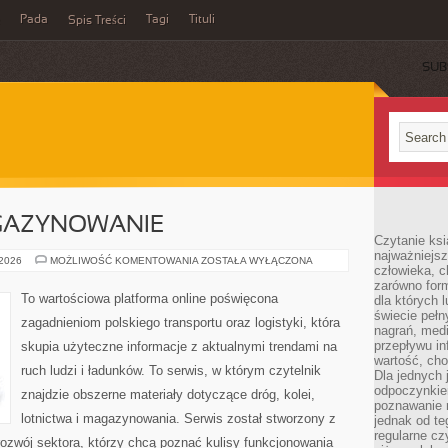
Pada
Tagi
Tituli
Spis Treści
SUB
AGAZYNOWANIE
Czytanie ksi
najważniejsz
LOGISTYKA
 2026
MOŻLIWOŚĆ KOMENTOWANIA
ZOSTAŁA WYŁĄCZONA
człowieka, c
I
MAGAZYNOWANIE
zarówno form
To wartościowa platforma online poświęcona
dla których l
świecie peł
zagadnieniom polskiego transportu oraz logistyki, która
nagrań, med
przepływu i
skupia użyteczne informacje z aktualnymi trendami na
wartość, cho
ruch ludzi i ładunków. To serwis, w którym czytelnik
Dla jednych 
odpoczynkie
znajdzie obszerne materiały dotyczące dróg, kolei,
poznawanie 
lotnictwa i magazynowania. Serwis został stworzony z
jednak od te
regularne cz
ozwój sektora, którzy chcą poznać kulisy funkcjonowania