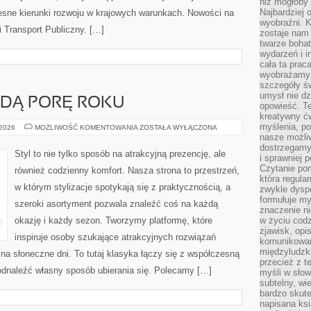
niż mogłoby 
Najbardziej 
sne kierunki rozwoju w krajowych warunkach. Nowości na
wyobraźni. K
 i Transport Publiczny. […]
zostaje nam
twarze bohat
wydarzeń i i
cała ta prac
wyobrażamy s
szczegóły ś
umysł nie dz
ŻDĄ PORĘ ROKU
opowieść. Te
kreatywny ć
myślenia, p
OKRYCIA
 2026
MOŻLIWOŚĆ KOMENTOWANIA
ZOSTAŁA WYŁĄCZONA
NA
nasze możliw
KAŻDĄ
dostrzegamy 
PORĘ
Styl to nie tylko sposób na atrakcyjną prezencję, ale
i sprawniej 
ROKU
Czytanie po
również codzienny komfort. Nasza strona to przestrzeń,
która regula
w którym stylizacje spotykają się z praktycznością, a
zwykle dysp
formułuje my
szeroki asortyment pozwala znaleźć coś na każdą
znaczenie ni
okazję i każdy sezon. Tworzymy platformę, które
w życiu cod
zjawisk, opi
inspiruje osoby szukające atrakcyjnych rozwiązań
komunikowani
międzyludzk
 na słoneczne dni. To tutaj klasyka łączy się z współczesną
przecież z t
dnaleźć własny sposób ubierania się. Polecamy […]
myśli w słow
subtelny, wi
bardzo skut
napisana ksi