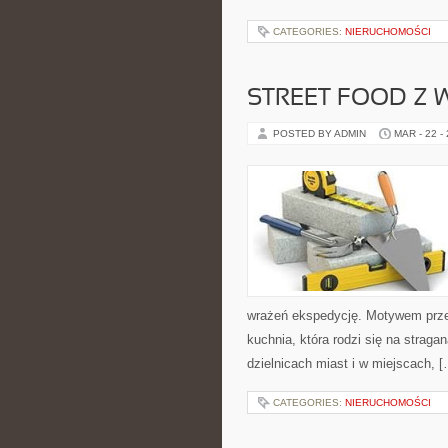
CATEGORIES:
NIERUCHOMOŚCI
STREET FOOD Z
POSTED BY ADMIN
MAR - 22 -
wrażeń ekspedycję. Motywem przew
kuchnia, która rodzi się na stra
dzielnicach miast i w miejscach, 
CATEGORIES:
NIERUCHOMOŚCI