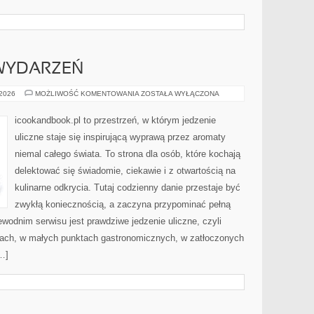
 WYDARZEŃ
STREET
 2026
MOŻLIWOŚĆ KOMENTOWANIA
ZOSTAŁA WYŁĄCZONA
FOOD
Z
WYDARZEŃ
icookandbook.pl to przestrzeń, w którym jedzenie
uliczne staje się inspirującą wyprawą przez aromaty
niemal całego świata. To strona dla osób, które kochają
delektować się świadomie, ciekawie i z otwartością na
kulinarne odkrycia. Tutaj codzienny danie przestaje być
zwykłą koniecznością, a zaczyna przypominać pełną
odnim serwisu jest prawdziwe jedzenie uliczne, czyli
ganach, w małych punktach gastronomicznych, w zatłoczonych
[…]