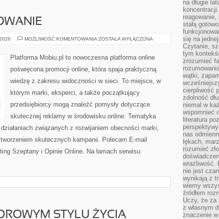
na długie lat
koncentracji
reagowanie, 
OWANIE
stałą gotowo
funkcjonowan
się na jedne
SEO
 2026
MOŻLIWOŚĆ KOMENTOWANIA
ZOSTAŁA WYŁĄCZONA
I
Czytanie, sz
POZYCJONOWANIE
tym kontekśc
Platforma Mobiu.pl to nowoczesna platforma online
zrozumieć fa
rozumowania 
poświęcona promocji online, która spaja praktyczną
wątki, zapa
wiedzę z zakresu widoczności w sieci. To miejsce, w
wcześniejsz
cierpliwość
którym marki, eksperci, a także początkujący
zdolność dłu
przedsiębiorcy mogą znaleźć pomysły dotyczące
niemal w każ
wspomnieć o
skutecznej reklamy w środowisku online. Tematyka
literatura p
perspektywy 
h działaniach związanych z rozwijaniem obecności marki,
nas odmienn
 tworzeniem skutecznych kampanii. Polecam E-mail
lękach, marz
rozumieć zł
ting Szeptany i Opinie Online. Na łamach serwisu
doświadczen
wrażliwość.
nie jest cza
wynikają z t
wiemy wszyst
źródłem rozr
Uczy, że za 
z własnym d
DROWYM STYLU ŻYCIA
znaczenie w