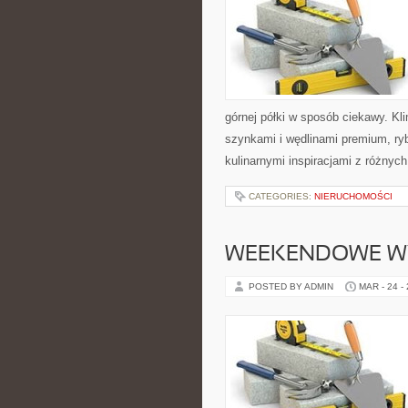
górnej półki w sposób ciekawy. Kl
szynkami i wędlinami premium, ry
kulinarnymi inspiracjami z różnyc
CATEGORIES:
NIERUCHOMOŚCI
WEEKENDOWE W
POSTED BY ADMIN
MAR - 24 -