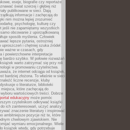
kowe, eseje, biografie czy reportaże
znawać świat szerzej i głębiej niż
riały publikowane w sieci. Dają
rządkują informacje i zachęcają do
zięki nim można lepiej zrozumieć
spodarkę, psychologię, kulturę czy
t jeśli nie zapamiętamy wszystkich
 samo obcowanie z uporządkowaną
łtuje sposób myślenia. Człowiek
wać lepsze pytania, ostrożniej
 uproszczeń i chętniej szuka źródeł.
nie ważne w czasach, gdy
a i powierzchowne interpretacje
ię bardzo szybko. W połowie rozważań
książek warto zatrzymać się przy roli
ologii w promowaniu czytelnictwa.
waża, że internet odciąga od książek,
est bardziej złożona. To właśnie w sieci
naleźć liczne recenzje, kluby
dyskusje o literaturze, biblioteki
 miejsca, które zachęcają do
wyboru wartościowych treści. Dobrze
portal edukacyjny
może pomóc
arszym czytelnikom odkrywać książki
do ich zainteresowań, uczyć analizy
zywać znaczenie literatury i inspirować
po ambitniejsze pozycje niż te, które
odnym chwilowym zjawiskiem. Nie
omijać wymiaru emocjonalnego. Wiele
o książek wtedy, gdy potrzebuje