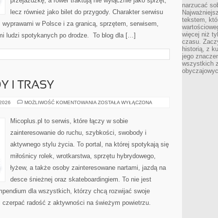
przejażdżkę, a rower traktują nie wyłącznie jako sprzęt,
narzucać so
lecz również jako bilet do przygody. Charakter serwisu
Najważniejs
tekstem, któ
, wyprawami w Polsce i za granicą, sprzętem, serwisem,
wartościowe
więcej niż 
ami ludzi spotykanych po drodze. To blog dla […]
czasu. Zaczy
historią, z 
jego znacze
wszystkich 
obyczajowyc
Y I TRASY
MIEJSCA
 2026
MOŻLIWOŚĆ KOMENTOWANIA
ZOSTAŁA WYŁĄCZONA
DO
JAZDY
I
Micoplus.pl to serwis, które łączy w sobie
TRASY
zainteresowanie do ruchu, szybkości, swobody i
aktywnego stylu życia. To portal, na której spotykają się
miłośnicy rolek, wrotkarstwa, sprzętu hybrydowego,
łyżew, a także osoby zainteresowane nartami, jazdą na
desce śnieżnej oraz skateboardingiem. To nie jest
ompendium dla wszystkich, którzy chcą rozwijać swoje
i czerpać radość z aktywności na świeżym powietrzu.