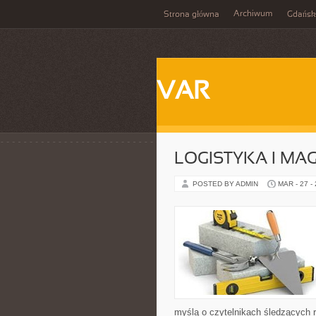
Archiwum
Strona główna
Gdańsk
VAR
LOGISTYKA I M
POSTED BY ADMIN
MAR - 27 -
myślą o czytelnikach śledzących r