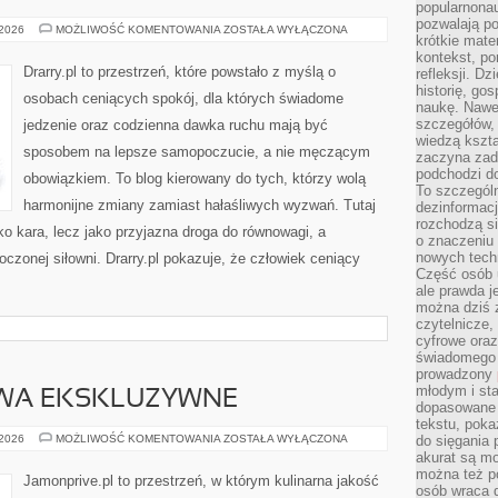
popularnonau
pozwalają po
MINIMALIZM
 2026
MOŻLIWOŚĆ KOMENTOWANIA
ZOSTAŁA WYŁĄCZONA
krótkie mate
W
ZDROWYM
kontekst, po
STYLU
Drarry.pl to przestrzeń, które powstało z myślą o
refleksji. D
ŻYCIA
historię, go
osobach ceniących spokój, dla których świadome
naukę. Nawe
szczegółów,
jedzenie oraz codzienna dawka ruchu mają być
wiedzą kszta
sposobem na lepsze samopoczucie, a nie męczącym
zaczyna zada
podchodzi do
obowiązkiem. To blog kierowany do tych, którzy wolą
To szczegól
harmonijne zmiany zamiast hałaśliwych wyzwań. Tutaj
dezinformacj
rozchodzą s
ako kara, lecz jako przyjazna droga do równowagi, a
o znaczeniu 
nowych techn
czonej siłowni. Drarry.pl pokazuje, że człowiek ceniący
Część osób u
ale prawda j
można dziś z
czytelnicze, 
cyfrowe oraz
świadomego 
prowadzony
młodym i st
WA EKSKLUZYWNE
dopasowane 
tekstu, poka
OWOCE
 2026
MOŻLIWOŚĆ KOMENTOWANIA
ZOSTAŁA WYŁĄCZONA
do sięgania 
I
akurat są m
WARZYWA
można też p
EKSKLUZYWNE
Jamonprive.pl to przestrzeń, w którym kulinarna jakość
osób wraca d