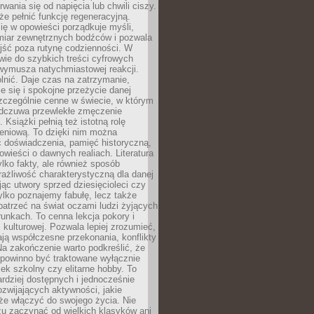
rwania się od napięcia lub chwili ciszy.
e pełnić funkcję regeneracyjną.
ię w opowieści porządkuje myśli,
iar zewnętrznych bodźców i pozwala
jść poza rutynę codzienności. W
wie do szybkich treści cyfrowych
 wymusza natychmiastowej reakcji.
nić. Daje czas na zatrzymanie,
e się i spokojne przeżycie danej
 szczególnie cenne w świecie, w którym
odczuwa przewlekłe zmęczenie
 Książki pełnią też istotną rolę
eniową. To dzięki nim można
 doświadczenia, pamięć historyczną,
powieści o dawnych realiach. Literatura
tylko fakty, ale również sposób
rażliwość charakterystyczną dla danej
jąc utwory sprzed dziesięcioleci czy
 tylko poznajemy fabułę, lecz także
atrzeć na świat oczami ludzi żyjących
unkach. To cenna lekcja pokory i
kulturowej. Pozwala lepiej zrozumieć,
ją współczesne przekonania, konflikty
Na zakończenie warto podkreślić, że
 powinno być traktowane wyłącznie
ek szkolny czy elitarne hobby. To
ardziej dostępnych i jednocześnie
rozwijających aktywności, jakie
że włączyć do swojego życia. Nie
zu zaczynać od wielkich klasyków ani