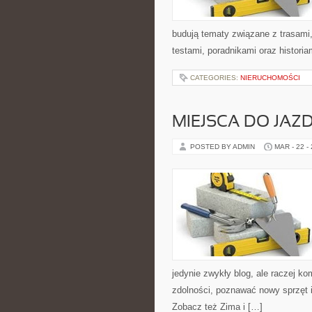
budują tematy związane z trasami
testami, poradnikami oraz histori
CATEGORIES:
NIERUCHOMOŚCI
MIEJSCA DO JAZD
POSTED BY ADMIN
MAR - 22 -
jedynie zwykły blog, ale raczej k
zdolności, poznawać nowy sprzęt 
Zobacz też Zima i […]