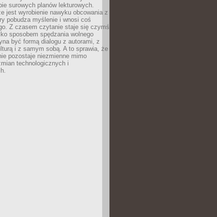
bie surowych planów lekturowych.
ze jest wyrobienie nawyku obcowania z
ry pobudza myślenie i wnosi coś
go. Z czasem czytanie staje się czymś
tylko sposobem spędzania wolnego
na być formą dialogu z autorami, z
kulturą i z samym sobą. A to sprawia, że
nie pozostaje niezmienne mimo
zmian technologicznych i
h.