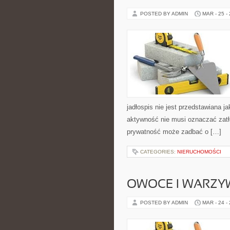
POSTED BY ADMIN
MAR - 25 -
jadłospis nie jest przedstawiana j
aktywność nie musi oznaczać zatło
prywatność może zadbać o […]
CATEGORIES:
NIERUCHOMOŚCI
OWOCE I WARZY
POSTED BY ADMIN
MAR - 24 -