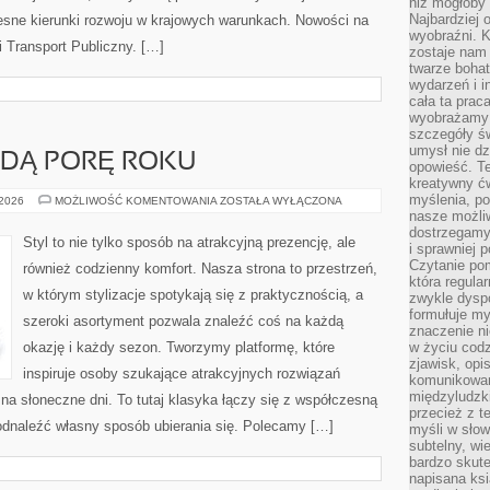
niż mogłoby 
Najbardziej 
sne kierunki rozwoju w krajowych warunkach. Nowości na
wyobraźni. K
 i Transport Publiczny. […]
zostaje nam
twarze bohat
wydarzeń i i
cała ta prac
wyobrażamy s
szczegóły ś
umysł nie dz
ŻDĄ PORĘ ROKU
opowieść. Te
kreatywny ć
myślenia, p
OKRYCIA
 2026
MOŻLIWOŚĆ KOMENTOWANIA
ZOSTAŁA WYŁĄCZONA
NA
nasze możliw
KAŻDĄ
dostrzegamy 
PORĘ
Styl to nie tylko sposób na atrakcyjną prezencję, ale
i sprawniej 
ROKU
Czytanie po
również codzienny komfort. Nasza strona to przestrzeń,
która regula
w którym stylizacje spotykają się z praktycznością, a
zwykle dysp
formułuje my
szeroki asortyment pozwala znaleźć coś na każdą
znaczenie ni
okazję i każdy sezon. Tworzymy platformę, które
w życiu cod
zjawisk, opi
inspiruje osoby szukające atrakcyjnych rozwiązań
komunikowani
międzyludzk
 na słoneczne dni. To tutaj klasyka łączy się z współczesną
przecież z t
dnaleźć własny sposób ubierania się. Polecamy […]
myśli w słow
subtelny, wi
bardzo skut
napisana ksi