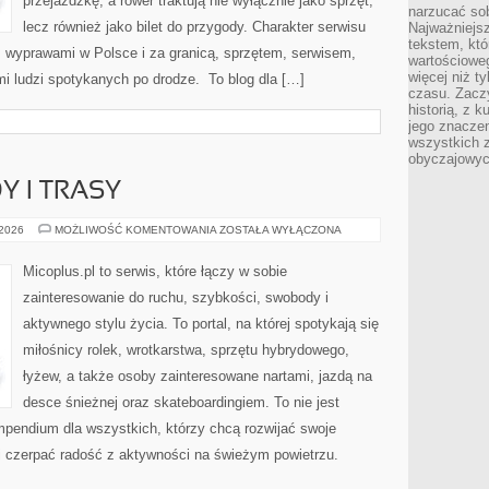
przejażdżkę, a rower traktują nie wyłącznie jako sprzęt,
narzucać so
lecz również jako bilet do przygody. Charakter serwisu
Najważniejs
tekstem, któ
, wyprawami w Polsce i za granicą, sprzętem, serwisem,
wartościowe
więcej niż 
ami ludzi spotykanych po drodze. To blog dla […]
czasu. Zaczy
historią, z 
jego znacze
wszystkich 
obyczajowyc
Y I TRASY
MIEJSCA
 2026
MOŻLIWOŚĆ KOMENTOWANIA
ZOSTAŁA WYŁĄCZONA
DO
JAZDY
I
Micoplus.pl to serwis, które łączy w sobie
TRASY
zainteresowanie do ruchu, szybkości, swobody i
aktywnego stylu życia. To portal, na której spotykają się
miłośnicy rolek, wrotkarstwa, sprzętu hybrydowego,
łyżew, a także osoby zainteresowane nartami, jazdą na
desce śnieżnej oraz skateboardingiem. To nie jest
ompendium dla wszystkich, którzy chcą rozwijać swoje
i czerpać radość z aktywności na świeżym powietrzu.