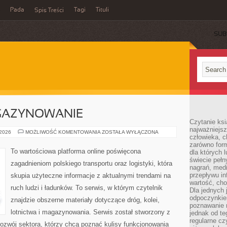
Pada
Tagi
Tituli
Spis Treści
SUB
AGAZYNOWANIE
Czytanie ksi
najważniejsz
LOGISTYKA
 2026
MOŻLIWOŚĆ KOMENTOWANIA
ZOSTAŁA WYŁĄCZONA
człowieka, c
I
MAGAZYNOWANIE
zarówno form
To wartościowa platforma online poświęcona
dla których l
świecie peł
zagadnieniom polskiego transportu oraz logistyki, która
nagrań, med
przepływu i
skupia użyteczne informacje z aktualnymi trendami na
wartość, cho
ruch ludzi i ładunków. To serwis, w którym czytelnik
Dla jednych 
odpoczynkie
znajdzie obszerne materiały dotyczące dróg, kolei,
poznawanie 
lotnictwa i magazynowania. Serwis został stworzony z
jednak od te
regularne cz
ozwój sektora, którzy chcą poznać kulisy funkcjonowania