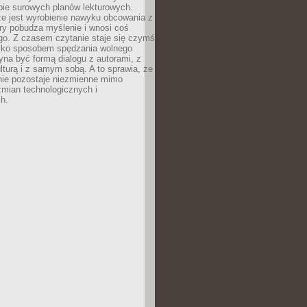
bie surowych planów lekturowych.
ze jest wyrobienie nawyku obcowania z
ry pobudza myślenie i wnosi coś
go. Z czasem czytanie staje się czymś
tylko sposobem spędzania wolnego
na być formą dialogu z autorami, z
kulturą i z samym sobą. A to sprawia, że
nie pozostaje niezmienne mimo
zmian technologicznych i
h.