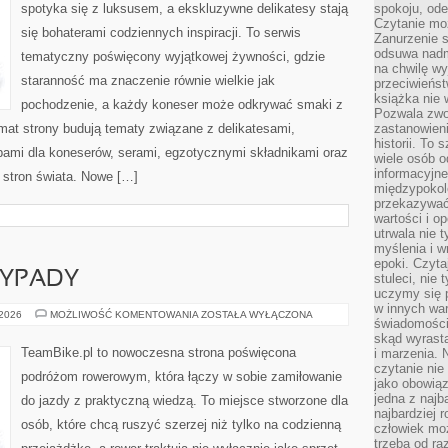
spotyka się z luksusem, a ekskluzywne delikatesy stają
spokoju, ode
Czytanie moż
się bohaterami codziennych inspiracji. To serwis
Zanurzenie s
odsuwa nadm
tematyczny poświęcony wyjątkowej żywności, gdzie
na chwilę wy
staranność ma znaczenie równie wielkie jak
przeciwieńst
książka nie
pochodzenie, a każdy koneser może odkrywać smaki z
Pozwala zwol
imat strony budują tematy związane z delikatesami,
zastanowieni
historii. To
bami dla koneserów, serami, egzotycznymi składnikami oraz
wiele osób 
informacyjne.
h stron świata. Nowe […]
międzypokol
przekazywać
wartości i o
utrwala nie 
myślenia i w
epoki. Czyta
YPADY
stuleci, nie
uczymy się p
w innych war
WEEKENDOWE
 2026
MOŻLIWOŚĆ KOMENTOWANIA
ZOSTAŁA WYŁĄCZONA
świadomości 
WYPADY
skąd wyrasta
TeamBike.pl to nowoczesna strona poświęcona
i marzenia. 
czytanie nie
podróżom rowerowym, która łączy w sobie zamiłowanie
jako obowiąz
jedna z najb
do jazdy z praktyczną wiedzą. To miejsce stworzone dla
najbardziej 
osób, które chcą ruszyć szerzej niż tylko na codzienną
człowiek mo
trzeba od ra