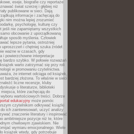
kowe, eseje, biografie czy reportaże
znawać świat szerzej i głębiej niż
riały publikowane w sieci. Dają
rządkują informacje i zachęcają do
zięki nim można lepiej zrozumieć
spodarkę, psychologię, kulturę czy
t jeśli nie zapamiętamy wszystkich
 samo obcowanie z uporządkowaną
łtuje sposób myślenia. Człowiek
wać lepsze pytania, ostrożniej
 uproszczeń i chętniej szuka źródeł.
nie ważne w czasach, gdy
a i powierzchowne interpretacje
ię bardzo szybko. W połowie rozważań
książek warto zatrzymać się przy roli
ologii w promowaniu czytelnictwa.
waża, że internet odciąga od książek,
est bardziej złożona. To właśnie w sieci
naleźć liczne recenzje, kluby
dyskusje o literaturze, biblioteki
 miejsca, które zachęcają do
wyboru wartościowych treści. Dobrze
portal edukacyjny
może pomóc
arszym czytelnikom odkrywać książki
do ich zainteresowań, uczyć analizy
zywać znaczenie literatury i inspirować
po ambitniejsze pozycje niż te, które
odnym chwilowym zjawiskiem. Nie
omijać wymiaru emocjonalnego. Wiele
o książek wtedy, gdy potrzebuje