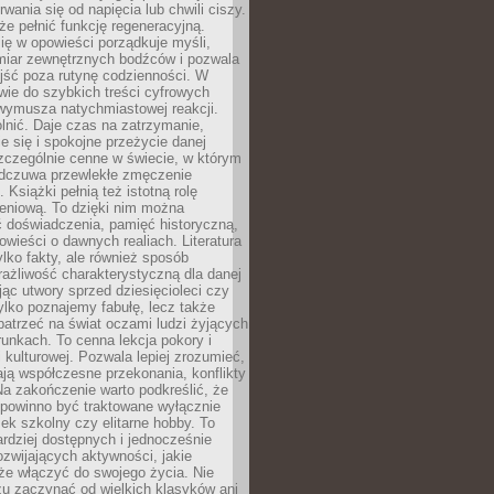
rwania się od napięcia lub chwili ciszy.
e pełnić funkcję regeneracyjną.
ię w opowieści porządkuje myśli,
iar zewnętrznych bodźców i pozwala
jść poza rutynę codzienności. W
wie do szybkich treści cyfrowych
 wymusza natychmiastowej reakcji.
nić. Daje czas na zatrzymanie,
e się i spokojne przeżycie danej
 szczególnie cenne w świecie, w którym
odczuwa przewlekłe zmęczenie
 Książki pełnią też istotną rolę
eniową. To dzięki nim można
 doświadczenia, pamięć historyczną,
powieści o dawnych realiach. Literatura
tylko fakty, ale również sposób
rażliwość charakterystyczną dla danej
jąc utwory sprzed dziesięcioleci czy
 tylko poznajemy fabułę, lecz także
atrzeć na świat oczami ludzi żyjących
unkach. To cenna lekcja pokory i
kulturowej. Pozwala lepiej zrozumieć,
ją współczesne przekonania, konflikty
Na zakończenie warto podkreślić, że
 powinno być traktowane wyłącznie
ek szkolny czy elitarne hobby. To
ardziej dostępnych i jednocześnie
rozwijających aktywności, jakie
że włączyć do swojego życia. Nie
zu zaczynać od wielkich klasyków ani