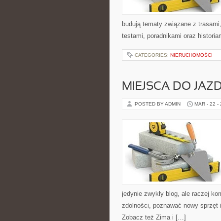
budują tematy związane z trasami
testami, poradnikami oraz histori
CATEGORIES:
NIERUCHOMOŚCI
MIEJSCA DO JAZD
POSTED BY ADMIN
MAR - 22 -
jedynie zwykły blog, ale raczej k
zdolności, poznawać nowy sprzęt 
Zobacz też Zima i […]