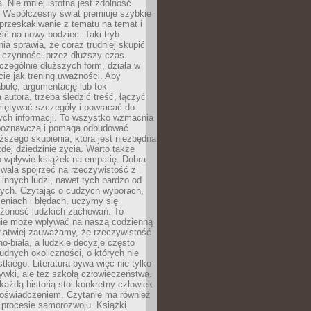
a. Nie mniej istotna jest zdolność
. Współczesny świat premiuje szybkie
przeskakiwanie z tematu na temat i
ść na nowy bodziec. Taki tryb
ia sprawia, że coraz trudniej skupić
j czynności przez dłuższy czas.
czególnie dłuższych form, działa w
ie jak trening uważności. Aby
bułę, argumentację lub tok
autora, trzeba śledzić treść, łączyć
miętywać szczegóły i powracać do
ych informacji. To wszystko wzmacnia
 poznawczą i pomaga odbudować
ższego skupienia, która jest niezbędna
dej dziedzinie życia. Warto także
 wpływie książek na empatię. Dobra
ozwala spojrzeć na rzeczywistość z
innych ludzi, nawet tych bardzo od
ych. Czytając o cudzych wyborach,
eniach i błędach, uczymy się
ożoność ludzkich zachowań. To
ie może wpływać na naszą codzienną
 Łatwiej zauważamy, że rzeczywistość
rno-biała, a ludzkie decyzje często
rudnych okoliczności, o których nie
kiego. Literatura bywa więc nie tylko
ywki, ale też szkołą człowieczeństwa.
każdą historią stoi konkretny człowiek
oświadczeniem. Czytanie ma również
 procesie samorozwoju. Książki