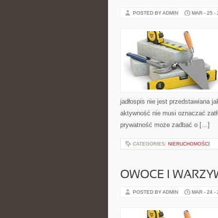
POSTED BY ADMIN
MAR - 25 -
jadłospis nie jest przedstawiana j
aktywność nie musi oznaczać zatło
prywatność może zadbać o […]
CATEGORIES:
NIERUCHOMOŚCI
OWOCE I WARZY
POSTED BY ADMIN
MAR - 24 -