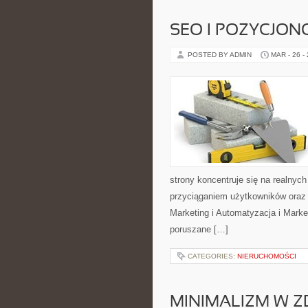
SEO I POZYCJON
POSTED BY ADMIN
MAR - 26 -
strony koncentruje się na realnyc
przyciąganiem użytkowników oraz
Marketing i Automatyzacja i Marke
poruszane […]
CATEGORIES:
NIERUCHOMOŚCI
MINIMALIZM W Z