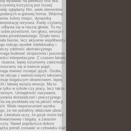
się wydawać na pierwszy rzut oka.
oczywistą korzyścią jest rozwój
iedy oglądamy film, wiele elementów
 podanych w gotowej formie. Widzimy
erów, kolory miejsc, dynamikę
nterpretację reżysera. Kiedy czytamy,
a odbywa się w naszej głowie. To my
obie przestrzeń, ton głosu, emocje i
wiata przedstawionego. Dzięki temu
iała biernie, lecz aktywnie współtworzy
go rodzaju wysiłek intelektualny i
wiczy zdolność abstrakcyjnego
omaga budować skojarzenia i poszerza
ości interpretacyjne. Z czasem łatwiej
niuanse, lepiej rozumiemy zależności
poruszamy się w świecie pojęć.
maga również rozwijać język. Osoba,
rnie obcuje z wartościowymi tekstami,
onuje bogatszym słownictwem, lepiej
śli i łatwiej wyraża emocje. Ma to
e tylko w szkole czy pracy, lecz także
ziennym. Umiejętność nazywania
sywania doświadczeń i precyzyjnego
a się przekłada się na jakość relacji
ich. Wiele nieporozumień wynika
ego, że nie potrafimy właściwie ubrać
a. Literatura uczy, że język może być
elowarstwowy i bogaty, a zarazem
eczny. Nawet pojedyncza dobrze
ążka potrafi zostawić w człowieku ślad