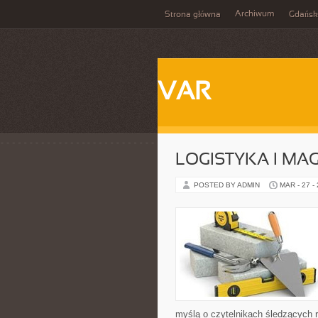
Archiwum
Strona główna
Gdańsk
VAR
LOGISTYKA I M
POSTED BY ADMIN
MAR - 27 -
myślą o czytelnikach śledzących r