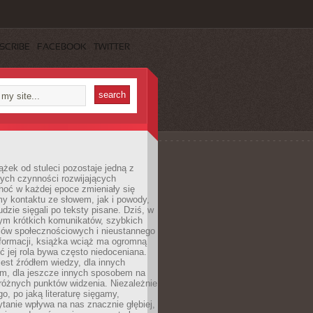
SCRIBE
FACEBOOK
TWITTER
ążek od stuleci pozostaje jedną z
ych czynności rozwijających
hoć w każdej epoce zmieniały się
y kontaktu ze słowem, jak i powody,
udzie sięgali po teksty pisane. Dziś, w
nym krótkich komunikatów, szybkich
iów społecznościowych i nieustannego
nformacji, książka wciąż ma ogromną
ć jej rola bywa często niedoceniana.
jest źródłem wiedzy, dla innych
m, dla jeszcze innych sposobem na
różnych punktów widzenia. Niezależnie
go, po jaką literaturę sięgamy,
ytanie wpływa na nas znacznie głębiej,