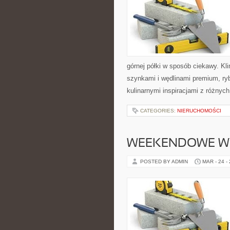
górnej półki w sposób ciekawy. Kl
szynkami i wędlinami premium, ry
kulinarnymi inspiracjami z różnyc
CATEGORIES:
NIERUCHOMOŚCI
WEEKENDOWE W
POSTED BY ADMIN
MAR - 24 -