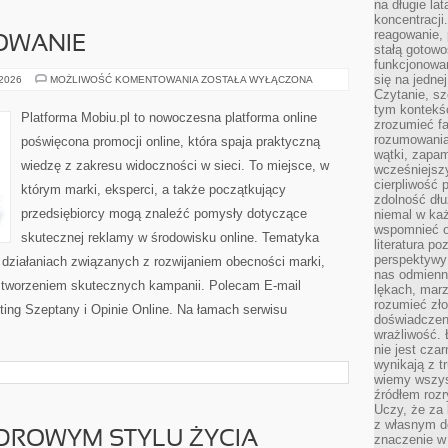
na długie lat
koncentracji
reagowanie, 
OWANIE
stałą gotowo
funkcjonowan
się na jedne
SEO
 2026
MOŻLIWOŚĆ KOMENTOWANIA
ZOSTAŁA WYŁĄCZONA
I
Czytanie, sz
POZYCJONOWANIE
tym kontekśc
Platforma Mobiu.pl to nowoczesna platforma online
zrozumieć fa
rozumowania 
poświęcona promocji online, która spaja praktyczną
wątki, zapa
wiedzę z zakresu widoczności w sieci. To miejsce, w
wcześniejsz
cierpliwość
którym marki, eksperci, a także początkujący
zdolność dłu
przedsiębiorcy mogą znaleźć pomysły dotyczące
niemal w każ
wspomnieć o
skutecznej reklamy w środowisku online. Tematyka
literatura p
perspektywy 
h działaniach związanych z rozwijaniem obecności marki,
nas odmienn
 tworzeniem skutecznych kampanii. Polecam E-mail
lękach, marz
rozumieć zł
ting Szeptany i Opinie Online. Na łamach serwisu
doświadczen
wrażliwość.
nie jest cza
wynikają z t
wiemy wszyst
źródłem rozr
Uczy, że za 
z własnym d
DROWYM STYLU ŻYCIA
znaczenie w