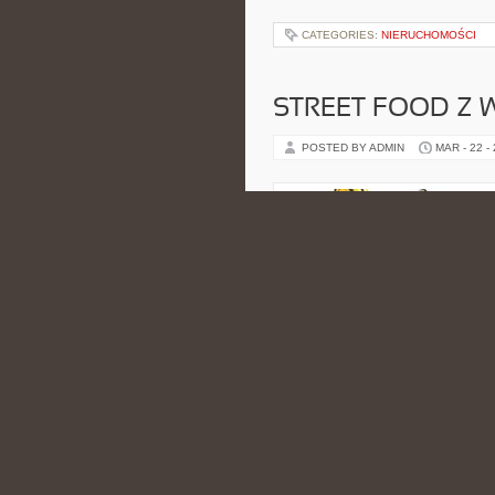
CATEGORIES:
NIERUCHOMOŚCI
STREET FOOD Z
POSTED BY ADMIN
MAR - 22 -
wrażeń ekspedycję. Motywem przew
kuchnia, która rodzi się na stra
dzielnicach miast i w miejscach, 
CATEGORIES:
NIERUCHOMOŚCI