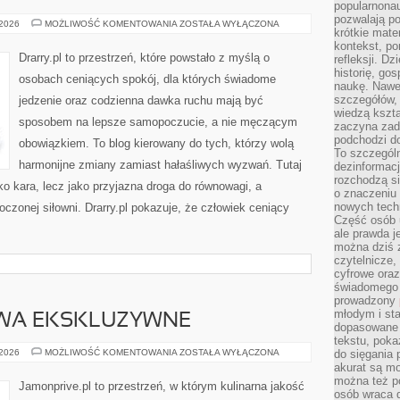
popularnonau
pozwalają po
MINIMALIZM
 2026
MOŻLIWOŚĆ KOMENTOWANIA
ZOSTAŁA WYŁĄCZONA
krótkie mate
W
ZDROWYM
kontekst, po
STYLU
Drarry.pl to przestrzeń, które powstało z myślą o
refleksji. D
ŻYCIA
historię, go
osobach ceniących spokój, dla których świadome
naukę. Nawe
szczegółów,
jedzenie oraz codzienna dawka ruchu mają być
wiedzą kszta
sposobem na lepsze samopoczucie, a nie męczącym
zaczyna zada
podchodzi do
obowiązkiem. To blog kierowany do tych, którzy wolą
To szczegól
harmonijne zmiany zamiast hałaśliwych wyzwań. Tutaj
dezinformacj
rozchodzą s
ako kara, lecz jako przyjazna droga do równowagi, a
o znaczeniu 
nowych techn
czonej siłowni. Drarry.pl pokazuje, że człowiek ceniący
Część osób u
ale prawda j
można dziś z
czytelnicze, 
cyfrowe oraz
świadomego 
prowadzony
młodym i st
WA EKSKLUZYWNE
dopasowane 
tekstu, poka
OWOCE
 2026
MOŻLIWOŚĆ KOMENTOWANIA
ZOSTAŁA WYŁĄCZONA
do sięgania 
I
akurat są m
WARZYWA
można też p
EKSKLUZYWNE
Jamonprive.pl to przestrzeń, w którym kulinarna jakość
osób wraca d