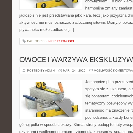
obowiązkiem. To blog kiero
harmonijne zmiany zamiast
jadłospis nie jest przedstawiana jako kara, lecz jako przyjazna d
aktywność nie musi oznaczać zatłoczonej siłowni. Drarry.pl pokaz
prywatność może zadbać o […]
CATEGORIES:
NIERUCHOMOŚCI
OWOCE I WARZYWA EKSKLUZY
POSTED BY ADMIN
MAR - 24 - 2026
MOŻLIWOŚĆ KOMENTOWA
Jamonprive.pl to przestrzeń
spotyka się z luksusem, a 
się bohaterami codziennych 
tematyczny poświęcony wyj
staranność ma znaczenie ró
pochodzenie, a każdy kone
górnej półki w sposób ciekawy. Klimat strony budują tematy związ
szynkami i wędlinami premium, rybami dla koneserów, serami, eg