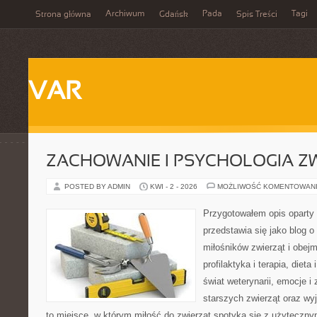
Archiwum
Pada
Tagi
Strona główna
Gdańsk
Spis Treści
VAR
ZACHOWANIE I PSYCHOLOGIA Z
POSTED BY ADMIN
KWI - 2 - 2026
MOŻLIWOŚĆ KOMENTOWAN
Przygotowałem opis oparty 
przedstawia się jako blog o
miłośników zwierząt i obejm
profilaktyka i terapia, dieta
świat weterynarii, emocje i
starszych zwierząt oraz wy
to miejsce, w którym miłość do zwierząt spotyka się z użytecz