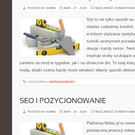
POSTED BY ADMIN
MAR - 27 - 2026
MOŻLIWOŚĆ KOMENTOWA
Styl to nie tylko sposób na 
również codzienny komfort.
w którym stylizacje spotyka
szeroki asortyment pozwal
okazję i każdy sezon. Twor
inspiruje osoby szukające 
zarówno na mroźne tygodnie, jak i na słoneczne dni. To tutaj kla
modą, dzięki czemu każdy może odnaleźć własny sposób ubieran
CATEGORIES:
NIERUCHOMOŚCI
SEO I POZYCJONOWANIE
POSTED BY ADMIN
MAR - 26 - 2026
MOŻLIWOŚĆ KOMENTOWA
Platforma Mobiu.pl to nowo
poświęcona promocji online