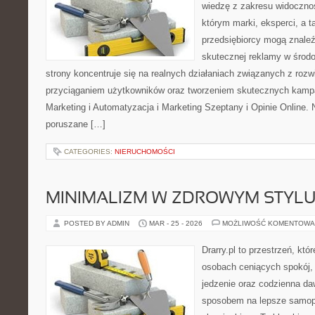
wiedzę z zakresu widocznoś
którym marki, eksperci, a 
przedsiębiorcy mogą znale
skutecznej reklamy w środ
strony koncentruje się na realnych działaniach związanych z rozw
przyciąganiem użytkowników oraz tworzeniem skutecznych kampa
Marketing i Automatyzacja i Marketing Szeptany i Opinie Online.
poruszane […]
CATEGORIES:
NIERUCHOMOŚCI
MINIMALIZM W ZDROWYM STYLU
POSTED BY ADMIN
MAR - 25 - 2026
MOŻLIWOŚĆ KOMENTOWA
Drarry.pl to przestrzeń, któ
osobach ceniących spokój,
jedzenie oraz codzienna d
sposobem na lepsze samop