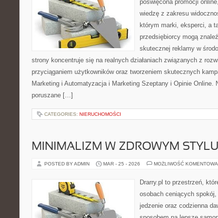
poświęcona promocji online
wiedzę z zakresu widocznoś
którym marki, eksperci, a 
przedsiębiorcy mogą znale
skutecznej reklamy w środ
strony koncentruje się na realnych działaniach związanych z rozw
przyciąganiem użytkowników oraz tworzeniem skutecznych kampa
Marketing i Automatyzacja i Marketing Szeptany i Opinie Online.
poruszane […]
CATEGORIES:
NIERUCHOMOŚCI
MINIMALIZM W ZDROWYM STYLU
POSTED BY ADMIN
MAR - 25 - 2026
MOŻLIWOŚĆ KOMENTOWA
Drarry.pl to przestrzeń, któ
osobach ceniących spokój,
jedzenie oraz codzienna d
sposobem na lepsze samop