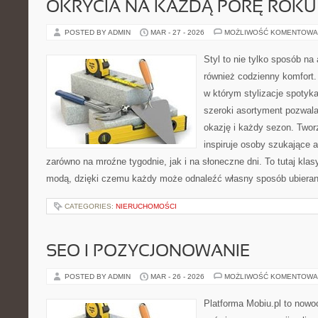
OKRYCIA NA KAŻDĄ PORĘ ROKU
POSTED BY ADMIN
MAR - 27 - 2026
MOŻLIWOŚĆ KOMENTOWA
Styl to nie tylko sposób na 
również codzienny komfort.
w którym stylizacje spotyka
szeroki asortyment pozwal
okazję i każdy sezon. Twor
inspiruje osoby szukające 
zarówno na mroźne tygodnie, jak i na słoneczne dni. To tutaj kla
modą, dzięki czemu każdy może odnaleźć własny sposób ubieran
CATEGORIES:
NIERUCHOMOŚCI
SEO I POZYCJONOWANIE
POSTED BY ADMIN
MAR - 26 - 2026
MOŻLIWOŚĆ KOMENTOWA
Platforma Mobiu.pl to nowo