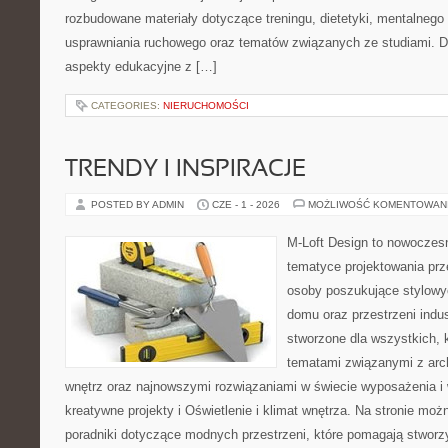
rozbudowane materiały dotyczące treningu, dietetyki, mentalneg
usprawniania ruchowego oraz tematów związanych ze studiami. Dz
aspekty edukacyjne z […]
CATEGORIES:
NIERUCHOMOŚCI
TRENDY I INSPIRACJE
POSTED BY ADMIN
CZE - 1 - 2026
MOŻLIWOŚĆ KOMENTOWAN
M-Loft Design to nowoczes
tematyce projektowania prze
osoby poszukujące stylowy
domu oraz przestrzeni indus
stworzone dla wszystkich, k
tematami związanymi z arc
wnętrz oraz najnowszymi rozwiązaniami w świecie wyposażenia i 
kreatywne projekty i Oświetlenie i klimat wnętrza. Na stronie mo
poradniki dotyczące modnych przestrzeni, które pomagają stwor