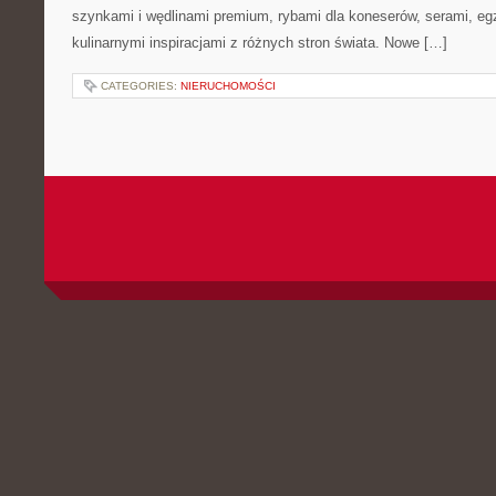
szynkami i wędlinami premium, rybami dla koneserów, serami, eg
kulinarnymi inspiracjami z różnych stron świata. Nowe […]
CATEGORIES:
NIERUCHOMOŚCI