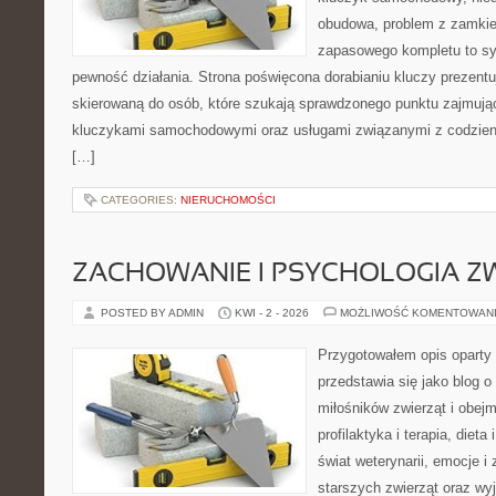
obudowa, problem z zamkie
zapasowego kompletu to syt
pewność działania. Strona poświęcona dorabianiu kluczy prezentu
skierowaną do osób, które szukają sprawdzonego punktu zajmują
kluczykami samochodowymi oraz usługami związanymi z codzie
[…]
CATEGORIES:
NIERUCHOMOŚCI
ZACHOWANIE I PSYCHOLOGIA Z
POSTED BY ADMIN
KWI - 2 - 2026
MOŻLIWOŚĆ KOMENTOWAN
Przygotowałem opis oparty 
przedstawia się jako blog o
miłośników zwierząt i obejm
profilaktyka i terapia, dieta
świat weterynarii, emocje i
starszych zwierząt oraz wy