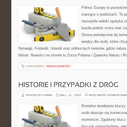
Północ Europy to przestrze
marzące o podróżach. To pó
niezwykłe widoki spotyka s
każda podróż może stać się
Strona poświęcona tej tema
wiedzy dla osób, które chc
Norwegii, Finlandii, Islandii oraz północnych terenów, gdzie natur
klimat. Nowości na stronie to Zorza Polarna i Zjawiska Natury i 
CATEGORIES:
NIERUCHOMOŚCI
HISTORIE I PRZYPADKI Z DRÓG
POSTED BY ADMIN
MAJ - 21 - 2026
MOŻLIWOŚĆ KOMENTOWA
Rzetelne dorabianie kluczy 
osób okazuje się konieczn
momencie. Zgubiony klucz 
kluczyk samochodowy, niedz