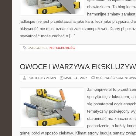
obowiązkiem. To blog kiero
harmonijne zmiany zamiast
jadłospis nie jest przedstawiana jako kara, lecz jako przyjazna d
aktywność nie musi oznaczać zatłoczonej siłowni. Drarry.pl pokaz
prywatność może zadbać o […]
CATEGORIES:
NIERUCHOMOŚCI
OWOCE I WARZYWA EKSKLUZY
POSTED BY ADMIN
MAR - 24 - 2026
MOŻLIWOŚĆ KOMENTOWA
Jamonprive.pl to przestrzeń
spotyka się z luksusem, a 
się bohaterami codziennych 
tematyczny poświęcony wyj
staranność ma znaczenie ró
pochodzenie, a każdy kone
górnej półki w sposób ciekawy. Klimat strony budują tematy związ