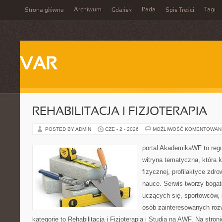
Archiwum
Pada
Tagi
Strona główna
Gdańsk
Spis Treści
VAR
REHABILITACJA I FIZJOTERAPIA
POSTED BY ADMIN
CZE - 2 - 2026
MOŻLIWOŚĆ KOMENTOWAN
portal AkademikaWF to reg
witryna tematyczna, która k
fizycznej, profilaktyce zdrow
nauce. Serwis tworzy bogate
uczących się, sportowców, 
osób zainteresowanych ro
kategorie to Rehabilitacja i Fizjoterapia i Studia na AWF. Na stro