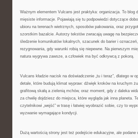
Ważnym elementem Vulcans jest praktyka: organizacja. To blog d
mięsiste informacje. Pojawiają się tu podpowiedzi dotyczące dob
ubioru na terenach wietrznych, sposobów pakowania, oraz przyg
szorstkim bazalcie. Autorzy tekstów zwracają uwagę na bezpiecz
śledzenie komunikatów lokalnych, szacunek do barier i oznaczeń,
rezygnowania, gdy warunki robią się niepewne. Na pierwszym miej
natura wygrywa zawsze, a człowiek ma być odkrywcą z pokorą.
Vulcans kładzie nacisk na doświadczenie „tu i teraz”, dlatego w o
detale, które budują klimat wypraw: dźwięk kroków na kruchym żu
grafitową skałą a zielenią mchów, oraz moment, gdy z daleka wid
za chwilę dojdziesz do miejsca, które wygląda jak inna planeta. 
czytelnikowi „wejść” w trasę i łatwiej wyobrazić sobie, czy to wyp
wyzwanie wymagające kondycji.
Dużą wartością strony jest też podejście edukacyjne, ale podane