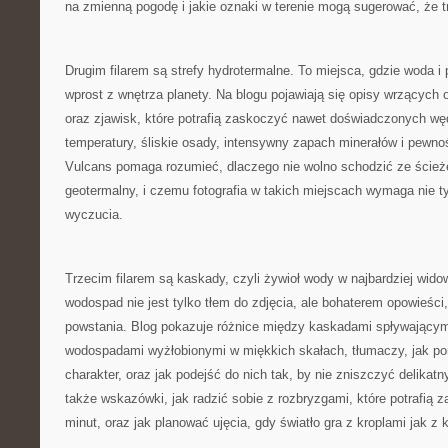
na zmienną pogodę i jakie oznaki w terenie mogą sugerować, że t
Drugim filarem są strefy hydrotermalne. To miejsca, gdzie woda i
wprost z wnętrza planety. Na blogu pojawiają się opisy wrzących
oraz zjawisk, które potrafią zaskoczyć nawet doświadczonych w
temperatury, śliskie osady, intensywny zapach minerałów i pewno
Vulcans pomaga rozumieć, dlaczego nie wolno schodzić ze ścieże
geotermalny, i czemu fotografia w takich miejscach wymaga nie tyl
wyczucia.
Trzecim filarem są kaskady, czyli żywioł wody w najbardziej wid
wodospad nie jest tylko tłem do zdjęcia, ale bohaterem opowieści,
powstania. Blog pokazuje różnice między kaskadami spływającymi
wodospadami wyżłobionymi w miękkich skałach, tłumaczy, jak por
charakter, oraz jak podejść do nich tak, by nie zniszczyć delikatn
także wskazówki, jak radzić sobie z rozbryzgami, które potrafią 
minut, oraz jak planować ujęcia, gdy światło gra z kroplami jak z 