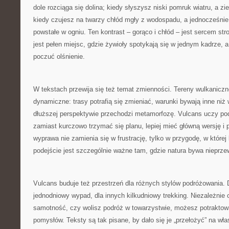
dole rozciąga się dolina; kiedy słyszysz niski pomruk wiatru, a zi
kiedy czujesz na twarzy chłód mgły z wodospadu, a jednocześnie
powstałe w ogniu. Ten kontrast – gorąco i chłód – jest sercem str
jest pełen miejsc, gdzie żywioły spotykają się w jednym kadrze,
poczuć olśnienie.
W tekstach przewija się też temat zmienności. Tereny wulkaniczn
dynamiczne: trasy potrafią się zmieniać, warunki bywają inne niż 
dłuższej perspektywie przechodzi metamorfozę. Vulcans uczy pod
zamiast kurczowo trzymać się planu, lepiej mieć główną wersję i
wyprawa nie zamienia się w frustrację, tylko w przygodę, w której
podejście jest szczególnie ważne tam, gdzie natura bywa nieprze
Vulcans buduje też przestrzeń dla różnych stylów podróżowania. D
jednodniowy wypad, dla innych kilkudniowy trekking. Niezależnie o
samotność, czy wolisz podróż w towarzystwie, możesz potraktow
pomysłów. Teksty są tak pisane, by dało się je „przełożyć” na wła