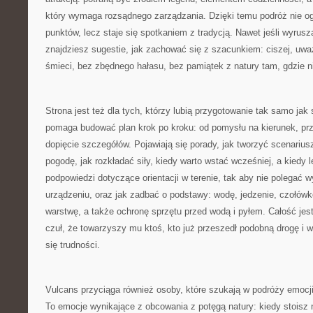
który wymaga rozsądnego zarządzania. Dzięki temu podróż nie og
punktów, lecz staje się spotkaniem z tradycją. Nawet jeśli wyrusz
znajdziesz sugestie, jak zachować się z szacunkiem: ciszej, uwa
śmieci, bez zbędnego hałasu, bez pamiątek z natury tam, gdzie ni
Strona jest też dla tych, którzy lubią przygotowanie tak samo ja
pomaga budować plan krok po kroku: od pomysłu na kierunek, prz
dopięcie szczegółów. Pojawiają się porady, jak tworzyć scenari
pogodę, jak rozkładać siły, kiedy warto wstać wcześniej, a kiedy l
podpowiedzi dotyczące orientacji w terenie, tak aby nie polegać 
urządzeniu, oraz jak zadbać o podstawy: wodę, jedzenie, czołów
warstwę, a także ochronę sprzętu przed wodą i pyłem. Całość jest
czuł, że towarzyszy mu ktoś, kto już przeszedł podobną drogę i w
się trudności.
Vulcans przyciąga również osoby, które szukają w podróży emocji, 
To emocje wynikające z obcowania z potęgą natury: kiedy stoisz 