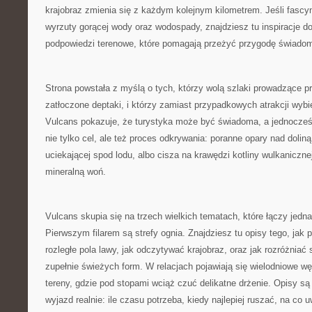
krajobraz zmienia się z każdym kolejnym kilometrem. Jeśli fascyn
wyrzuty gorącej wody oraz wodospady, znajdziesz tu inspiracje do
podpowiedzi terenowe, które pomagają przeżyć przygodę świadom
Strona powstała z myślą o tych, którzy wolą szlaki prowadzące p
zatłoczone deptaki, i którzy zamiast przypadkowych atrakcji wyb
Vulcans pokazuje, że turystyka może być świadoma, a jednocześn
nie tylko cel, ale też proces odkrywania: poranne opary nad dolin
uciekającej spod lodu, albo cisza na krawędzi kotliny wulkanicznej
mineralną woń.
Vulcans skupia się na trzech wielkich tematach, które łączy jedna
Pierwszym filarem są strefy ognia. Znajdziesz tu opisy tego, jak p
rozległe pola lawy, jak odczytywać krajobraz, oraz jak rozróżniać s
zupełnie świeżych form. W relacjach pojawiają się wielodniowe 
tereny, gdzie pod stopami wciąż czuć delikatne drżenie. Opisy s
wyjazd realnie: ile czasu potrzeba, kiedy najlepiej ruszać, na co