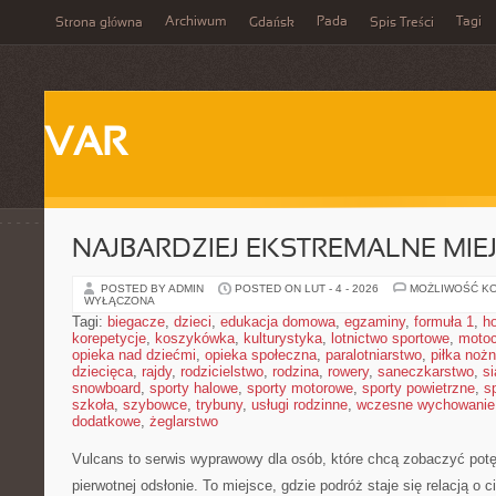
Archiwum
Pada
Tagi
Strona główna
Gdańsk
Spis Treści
VAR
NAJBARDZIEJ EKSTREMALNE MIEJ
POSTED BY ADMIN
POSTED ON LUT - 4 - 2026
MOŻLIWOŚĆ K
WYŁĄCZONA
Tagi:
biegacze
,
dzieci
,
edukacja domowa
,
egzaminy
,
formuła 1
,
h
korepetycje
,
koszykówka
,
kulturystyka
,
lotnictwo sportowe
,
motoc
opieka nad dziećmi
,
opieka społeczna
,
paralotniarstwo
,
piłka noż
dziecięca
,
rajdy
,
rodzicielstwo
,
rodzina
,
rowery
,
saneczkarstwo
,
s
snowboard
,
sporty halowe
,
sporty motorowe
,
sporty powietrzne
,
s
szkoła
,
szybowce
,
trybuny
,
usługi rodzinne
,
wczesne wychowanie
dodatkowe
,
żeglarstwo
Vulcans to serwis wyprawowy dla osób, które chcą zobaczyć potęg
pierwotnej odsłonie. To miejsce, gdzie podróż staje się relacją o c