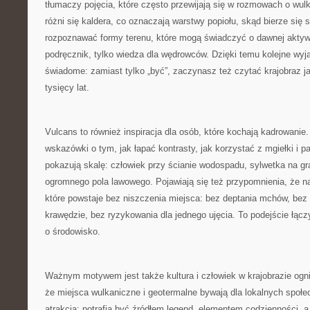
tłumaczy pojęcia, które często przewijają się w rozmowach o wul
różni się kaldera, co oznaczają warstwy popiołu, skąd bierze się s
rozpoznawać formy terenu, które mogą świadczyć o dawnej aktywn
podręcznik, tylko wiedza dla wędrowców. Dzięki temu kolejne wyja
świadome: zamiast tylko „być”, zaczynasz też czytać krajobraz 
tysięcy lat.
Vulcans to również inspiracja dla osób, które kochają kadrowanie.
wskazówki o tym, jak łapać kontrasty, jak korzystać z mgiełki i p
pokazują skalę: człowiek przy ścianie wodospadu, sylwetka na gra
ogromnego pola lawowego. Pojawiają się też przypomnienia, że naj
które powstaje bez niszczenia miejsca: bez deptania mchów, bez
krawędzie, bez ryzykowania dla jednego ujęcia. To podejście łącz
o środowisko.
Ważnym motywem jest także kultura i człowiek w krajobrazie ogni
że miejsca wulkaniczne i geotermalne bywają dla lokalnych społe
atrakcją: potrafią być źródłem legend, elementem codzienności,