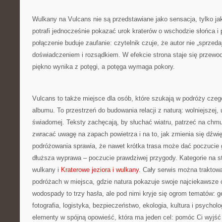
Wulkany na Vulcans nie są przedstawiane jako sensacja, tylko ja
potrafi jednocześnie pokazać urok kraterów o wschodzie słońca i
połączenie buduje zaufanie: czytelnik czuje, że autor nie „sprzedaje
doświadczeniem i rozsądkiem. W efekcie strona staje się przewo
piękno wynika z potęgi, a potęga wymaga pokory.
Vulcans to także miejsce dla osób, które szukają w podróży czego
albumu. To przestrzeń do budowania relacji z naturą: wolniejszej, 
świadomej. Teksty zachęcają, by słuchać wiatru, patrzeć na chmu
zwracać uwagę na zapach powietrza i na to, jak zmienia się dźwi
podróżowania sprawia, że nawet krótka trasa może dać poczucie
dłuższa wyprawa – poczucie prawdziwej przygody. Kategorie na str
wulkany i
Kraterowe jeziora i wulkany
. Cały serwis można trakto
podróżach w miejsca, gdzie natura pokazuje swoje najciekawsze o
wodospady to trzy hasła, ale pod nimi kryje się ogrom tematów: g
fotografia, logistyka, bezpieczeństwo, ekologia, kultura i psycholo
elementy w spójną opowieść, która ma jeden cel: pomóc Ci wyjść