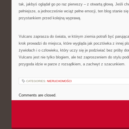
tak, jakbyś oglądał go po raz pierwszy – z otwartą głową. Jeśli c
pełniejsze, a jednocześnie wciąż pełne emocji, ten blog stanie s
przystankiem przed kolejną wyprawą.
Vulcans zaprasza do świata, w którym ziemia potrafi być parując
krok prowadzi do miejsca, które wygląda jak pocztówka z innej pl
żywiołach i o człowieku, który uczy się je podziwiać bez próby d
Vulcans jest nie tylko blogiem, ale też zaproszeniem do stylu po
przygoda idzie w parze z rozsądkiem, a zachwyt z szacunkiem.
CATEGORIES:
NIERUCHOMOŚCI
Comments are closed.