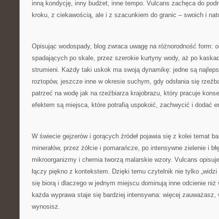
inną kondycję, inny budżet, inne tempo. Vulcans zachęca do pod
kroku, z ciekawością, ale i z szacunkiem do granic – swoich i nat
Opisując wodospady, blog zwraca uwagę na różnorodność form: od
spadających po skale, przez szerokie kurtyny wody, aż po kaskady
strumieni. Każdy taki uskok ma swoją dynamikę: jedne są najlep
roztopów, jeszcze inne w okresie suchym, gdy odsłania się rzeź
patrzeć na wodę jak na rzeźbiarza krajobrazu, który pracuje konsek
efektem są miejsca, które potrafią uspokoić, zachwycić i dodać e
W świecie gejzerów i gorących źródeł pojawia się z kolei temat bar
minerałów, przez żółcie i pomarańcze, po intensywne zielenie i błę
mikroorganizmy i chemia tworzą malarskie wzory. Vulcans opisuje
łączy piękno z kontekstem. Dzięki temu czytelnik nie tylko „widzi 
się biorą i dlaczego w jednym miejscu dominują inne odcienie niż
każda wyprawa staje się bardziej intensywna: więcej zauważasz, 
wynosisz.