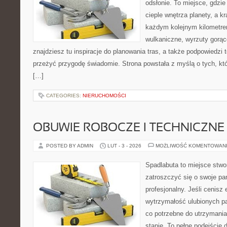
odsłonie. To miejsce, gdzie 
cieple wnętrza planety, a kr
każdym kolejnym kilometrem
wulkaniczne, wyrzuty gorą
znajdziesz tu inspiracje do planowania tras, a także podpowiedzi
przeżyć przygodę świadomie. Strona powstała z myślą o tych, kt
[…]
CATEGORIES:
NIERUCHOMOŚCI
OBUWIE ROBOCZE I TECHNICZNE
POSTED BY ADMIN
LUT - 3 - 2026
MOŻLIWOŚĆ KOMENTOWAN
Spadlabuta to miejsce stwo
zatroszczyć się o swoje pa
profesjonalny. Jeśli cenisz
wytrzymałość ulubionych pa
co potrzebne do utrzymani
stanie. To pełne podejście 