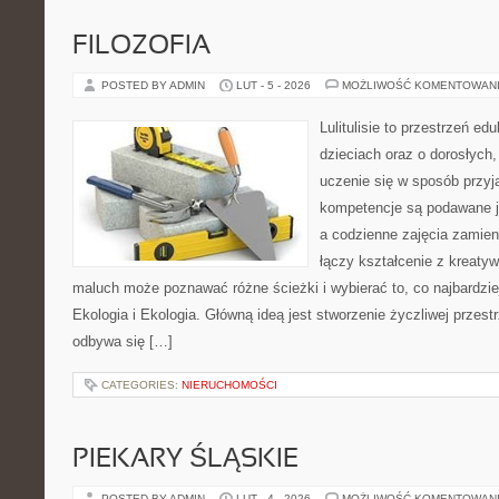
FILOZOFIA
POSTED BY ADMIN
LUT - 5 - 2026
MOŻLIWOŚĆ KOMENTOWAN
Lulitulisie to przestrzeń e
dzieciach oraz o dorosłych
uczenie się w sposób przyj
kompetencje są podawane j
a codzienne zajęcia zamieni
łączy kształcenie z kreaty
maluch może poznawać różne ścieżki i wybierać to, co najbardzi
Ekologia i Ekologia. Główną ideą jest stworzenie życzliwej przest
odbywa się […]
CATEGORIES:
NIERUCHOMOŚCI
PIEKARY ŚLĄSKIE
POSTED BY ADMIN
LUT - 4 - 2026
MOŻLIWOŚĆ KOMENTOWAN