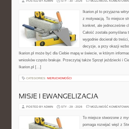
POSTED BY ADMIN
STY - 30 - 2026
MOŻLIWOŚĆ KOMENTOWA
Ikarion.pl to przyjazna witr
z motywacją. To miejsce st
konkret, ale jednocześnie 
Całość została pomyślana 
wygodnie docierał do treści
decyzje, a przy okazji wzb
Ikarion.pl może być dla Ciebie mapą w świecie, w którym informac
wniosków często brakuje. Przeczytaj także Sprzęt jeździecki i Ci
Ikarion.pl […]
CATEGORIES:
NIERUCHOMOŚCI
MISJE I EWANGELIZACJA
POSTED BY ADMIN
STY - 29 - 2026
MOŻLIWOŚĆ KOMENTOWA
To miejsce stworzone z myś
pomaga rozwijać więź z Stw