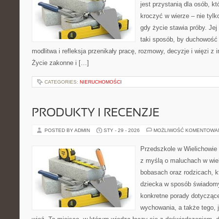
jest przystanią dla osób, k
kroczyć w wierze – nie tylk
gdy życie stawia próby. Je
taki sposób, by duchowość 
modlitwa i refleksja przenikały pracę, rozmowy, decyzje i więzi z
Życie zakonne i […]
CATEGORIES:
NIERUCHOMOŚCI
PRODUKTY I RECENZJE
POSTED BY ADMIN
STY - 29 - 2026
MOŻLIWOŚĆ KOMENTOWA
Przedszkole w Wielichowie 
z myślą o maluchach w wie
bobasach oraz rodzicach, k
dziecka w sposób świadomy
konkretne porady dotyczące
wychowania, a także tego,