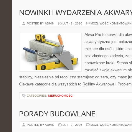
NOWINKI I WYDARZENIA AKWAR
POSTED BY ADMIN
LUT - 2 - 2026
MOŻLIWOŚĆ KOMENTOWAN
Akwa-Pro to serwis dla akw
akwarystyczna jest pokazan
miejsce dla osób, które ch
bez zbędnego zadęcia, za t
sprawdzone kroki. Strona s
rozwijać swoje akwarium s
stabilny, niezależnie od tego, czy startujesz od zera, czy masz j
Ciekawe kategorie dla wszystkich to Rośliny Akwariowe i Proble
CATEGORIES:
NIERUCHOMOŚCI
PORADY BUDOWLANE
POSTED BY ADMIN
LUT - 2 - 2026
MOŻLIWOŚĆ KOMENTOWAN