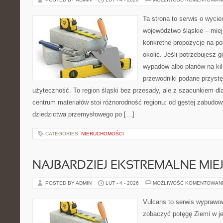
Ta strona to serwis o wyci
województwo śląskie – mie
konkretne propozycje na po
okolic. Jeśli potrzebujesz 
wypadów albo planów na kilk
przewodniki podane przystę
użyteczność. To region śląski bez przesady, ale z szacunkiem dla 
centrum materiałów stoi różnorodność regionu: od gęstej zabudow
dziedzictwa przemysłowego po […]
CATEGORIES:
NIERUCHOMOŚCI
NAJBARDZIEJ EKSTREMALNE MIEJ
POSTED BY ADMIN
LUT - 4 - 2026
MOŻLIWOŚĆ KOMENTOWAN
Vulcans to serwis wyprawow
zobaczyć potęgę Ziemi w jej