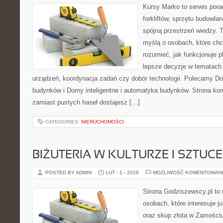
Kursy Marko to serwis pora
forkliftów, sprzętu budowla
spójną przestrzeń wiedzy. 
myślą o osobach, które chc
rozumieć, jak funkcjonuje 
lepsze decyzje w tematach 
urządzeń, koordynacja zadań czy dobór technologii. Polecamy Do
budynków i Domy inteligentne i automatyka budynków. Strona konc
zamiast pustych haseł dostajesz […]
CATEGORIES:
NIERUCHOMOŚCI
BIŻUTERIA W KULTURZE I SZTUCE
POSTED BY ADMIN
LUT - 1 - 2026
MOŻLIWOŚĆ KOMENTOWAN
Strona Godziszewscy.pl to 
osobach, które interesuje ju
oraz skup złota w Zamościu 