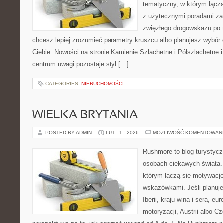
tematyczny, w którym łączą
z użytecznymi poradami za
zwięzłego drogowskazu po t
chcesz lepiej zrozumieć parametry kruszcu albo planujesz wybór o
Ciebie. Nowości na stronie Kamienie Szlachetne i Półszlachetne 
centrum uwagi pozostaje styl […]
CATEGORIES:
NIERUCHOMOŚCI
WIELKA BRYTANIA
POSTED BY ADMIN
LUT - 1 - 2026
MOŻLIWOŚĆ KOMENTOWAN
Rushmore to blog turystycz
osobach ciekawych świata. 
którym łączą się motywacj
wskazówkami. Jeśli planuje
Iberii, kraju wina i sera, eu
motoryzacji, Austrii albo C