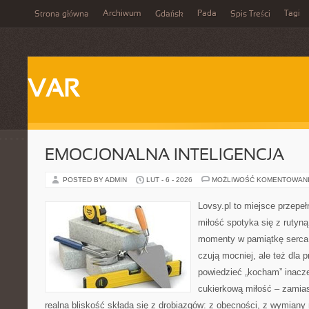
Archiwum
Pada
Tagi
Strona główna
Gdańsk
Spis Treści
VAR
EMOCJONALNA INTELIGENCJA
POSTED BY ADMIN
LUT - 6 - 2026
MOŻLIWOŚĆ KOMENTOWAN
Lovsy.pl to miejsce przepeł
miłość spotyka się z rutyną
momenty w pamiątkę serca. 
czują mocniej, ale też dla 
powiedzieć „kocham” inaczej
cukierkową miłość – zamias
realna bliskość składa się z drobiazgów: z obecności, z wymiany 