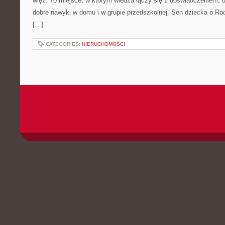
więź. To miejsce, w którym wiedza łączy się z doświadczeniem, d
dobre nawyki w domu i w grupie przedszkolnej. Sen dziecka o Rodz
[…]
CATEGORIES:
NIERUCHOMOŚCI