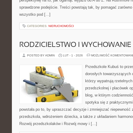
perspektywę na to, jak ogarnąć wyjazd od A do Z. Na Rushmore n
sprawdzone podejście. Treści powstają tak, by pomagać zarówno 
wszystko pod […]
CATEGORIES:
NIERUCHOMOŚCI
RODZICIELSTWO I WYCHOWANIE
POSTED BY ADMIN
LUT - 1 - 2026
MOŻLIWOŚĆ KOMENTOWAN
Przedszkole Kubuś to prze
dorosłych towarzyszących 
którzy wypatrują rzetelnych
przedszkolnej i placówek o
blog, w którym codzienność
spotyka się z praktycznym
powstała po to, by upraszczać decyzje i zmniejszać niepewność
przedszkola, wdrożeniem dziecka, a także z układaniem harmono
Rozwój przedszkolaków i Rozwój mowy i […]