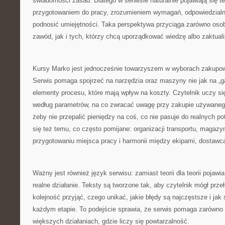
świadomości zasad. Dlatego w serwisie naturalnie pojawiają się 
przygotowaniem do pracy, zrozumieniem wymagań, odpowiedzialnoś
podnosić umiejętności. Taka perspektywa przyciąga zarówno osob
zawód, jak i tych, którzy chcą uporządkować wiedzę albo zaktual
Kursy Marko jest jednocześnie towarzyszem w wyborach zakupow
Serwis pomaga spojrzeć na narzędzia oraz maszyny nie jak na „ga
elementy procesu, które mają wpływ na koszty. Czytelnik uczy si
według parametrów, na co zwracać uwagę przy zakupie używanego
żeby nie przepalić pieniędzy na coś, co nie pasuje do realnych p
się też temu, co często pomijane: organizacji transportu, magazy
przygotowaniu miejsca pracy i harmonii między ekipami, dostawca
Ważny jest również język serwisu: zamiast teorii dla teorii pojawi
realne działanie. Teksty są tworzone tak, aby czytelnik mógł przeł
kolejność przyjąć, czego unikać, jakie błędy są najczęstsze i ja
każdym etapie. To podejście sprawia, że serwis pomaga zarówno w
większych działaniach, gdzie liczy się powtarzalność.