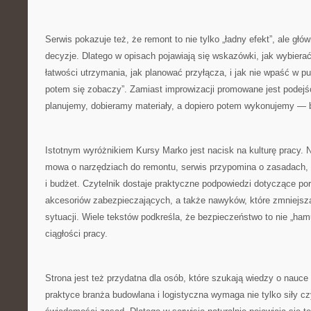
Serwis pokazuje też, że remont to nie tylko „ładny efekt”, ale głó
decyzje. Dlatego w opisach pojawiają się wskazówki, jak wybiera
łatwości utrzymania, jak planować przyłącza, i jak nie wpaść w pu
potem się zobaczy”. Zamiast improwizacji promowane jest podejśc
planujemy, dobieramy materiały, a dopiero potem wykonujemy — bo
Istotnym wyróżnikiem Kursy Marko jest nacisk na kulturę pracy. N
mowa o narzędziach do remontu, serwis przypomina o zasadach, k
i budżet. Czytelnik dostaje praktyczne podpowiedzi dotyczące po
akcesoriów zabezpieczających, a także nawyków, które zmniejsza
sytuacji. Wiele tekstów podkreśla, że bezpieczeństwo to nie „ham
ciągłości pracy.
Strona jest też przydatna dla osób, które szukają wiedzy o nauce
praktyce branża budowlana i logistyczna wymaga nie tylko siły cz