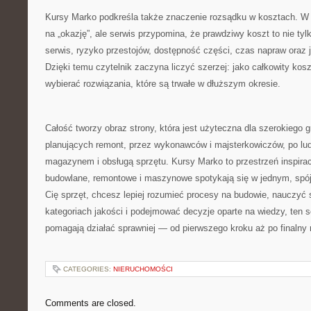
Kursy Marko podkreśla także znaczenie rozsądku w kosztach. W 
na „okazję”, ale serwis przypomina, że prawdziwy koszt to nie ty
serwis, ryzyko przestojów, dostępność części, czas napraw oraz 
Dzięki temu czytelnik zaczyna liczyć szerzej: jako całkowity ko
wybierać rozwiązania, które są trwałe w dłuższym okresie.
Całość tworzy obraz strony, która jest użyteczna dla szerokiego 
planujących remont, przez wykonawców i majsterkowiczów, po lud
magazynem i obsługą sprzętu. Kursy Marko to przestrzeń inspirac
budowlane, remontowe i maszynowe spotykają się w jednym, spójn
Cię sprzęt, chcesz lepiej rozumieć procesy na budowie, nauczyć 
kategoriach jakości i podejmować decyzje oparte na wiedzy, ten se
pomagają działać sprawniej — od pierwszego kroku aż po finalny r
CATEGORIES:
NIERUCHOMOŚCI
Comments are closed.