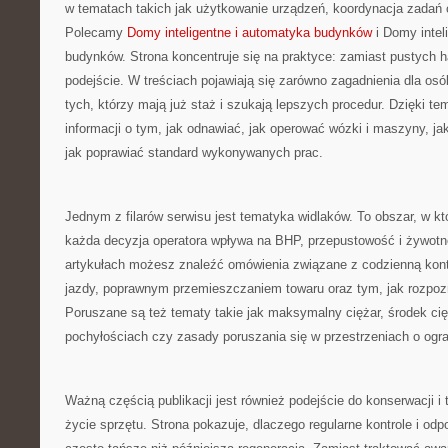
w tematach takich jak użytkowanie urządzeń, koordynacja zadań c
Polecamy
Domy inteligentne i automatyka budynków
i Domy intel
budynków. Strona koncentruje się na praktyce: zamiast pustych 
podejście. W treściach pojawiają się zarówno zagadnienia dla osó
tych, którzy mają już staż i szukają lepszych procedur. Dzięki te
informacji o tym, jak odnawiać, jak operować wózki i maszyny, j
jak poprawiać standard wykonywanych prac.
Jednym z filarów serwisu jest tematyka widlaków. To obszar, w kt
każda decyzja operatora wpływa na BHP, przepustowość i żywot
artykułach możesz znaleźć omówienia związane z codzienną kon
jazdy, poprawnym przemieszczaniem towaru oraz tym, jak rozpoz
Poruszane są też tematy takie jak maksymalny ciężar, środek cię
pochyłościach czy zasady poruszania się w przestrzeniach o ogr
Ważną częścią publikacji jest również podejście do konserwacji i 
życie sprzętu. Strona pokazuje, dlaczego regularne kontrole i odp