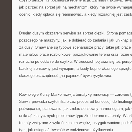
często tańsze niż późniejsza regeneracja. Zamiast traktować awari
jak patrzeć na sprzęt jak na mechanizm, który ma swoje wymagan
ocenić, kiedy opłaca się reanimować, a kiedy rozsądniej jest zast
Drugim dużym obszarem serwisu są sprzęt ciężki. Strona pomaga
poszczególne maszyny, jak je dobierać do zadania i jak uniknąć syt
za duży. Omawiane są typowe scenariusze pracy, takie jak prace
materiałów, prace rozbiórkowe, porządkowanie terenu oraz różne 
rozruchu po oddanie do użytku. W treściach pojawia się też pers
bardziej sensowny jest wynajem, a kiedy kupno własnego sprzętu, 
dlaczego oszczędność „na papierze” bywa ryzykowna.
Równolegle Kursy Marko rozwija tematykę renowacji — zarówno ty
Serwis prowadzi czytelnika przez proces od koncepcji do finalneg
poświęca się planowaniu: jak zrobić sensowny harmonogram, jak o
uniknąć klasycznych problemów typu źle dobrane materiały. W art
tematy związane z wykończeniem wnętrz, przygotowaniem podłoż
tym, jak osiągnąć trwałość w codziennym użytkowaniu.