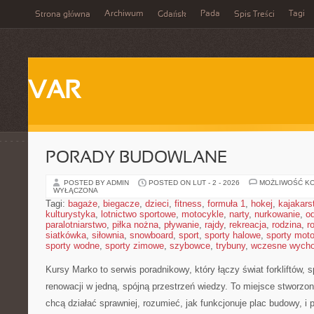
Archiwum
Pada
Tagi
Strona główna
Gdańsk
Spis Treści
VAR
PORADY BUDOWLANE
POSTED BY ADMIN
POSTED ON LUT - 2 - 2026
MOŻLIWOŚĆ K
WYŁĄCZONA
Tagi:
bagaże
,
biegacze
,
dzieci
,
fitness
,
formuła 1
,
hokej
,
kajakars
kulturystyka
,
lotnictwo sportowe
,
motocykle
,
narty
,
nurkowanie
,
o
paralotniarstwo
,
piłka nożna
,
pływanie
,
rajdy
,
rekreacja
,
rodzina
,
r
siatkówka
,
siłownia
,
snowboard
,
sport
,
sporty halowe
,
sporty mot
sporty wodne
,
sporty zimowe
,
szybowce
,
trybuny
,
wczesne wych
Kursy Marko to serwis poradnikowy, który łączy świat forkliftów,
renowacji w jedną, spójną przestrzeń wiedzy. To miejsce stworzo
chcą działać sprawniej, rozumieć, jak funkcjonuje plac budowy, 