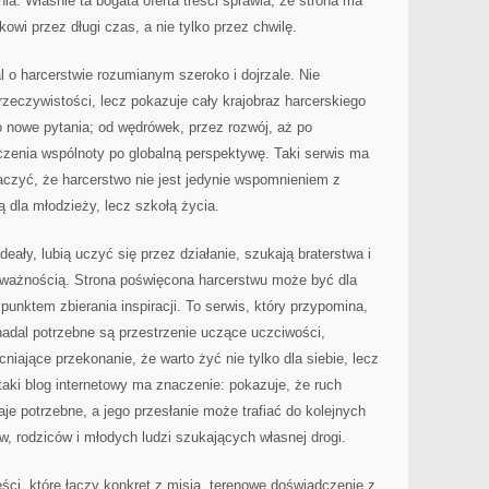
ia. Właśnie ta bogata oferta treści sprawia, że strona ma
kowi przez długi czas, a nie tylko przez chwilę.
l o harcerstwie rozumianym szeroko i dojrzale. Nie
rzeczywistości, lecz pokazuje cały krajobraz harcerskiego
po nowe pytania; od wędrówek, przez rozwój, aż po
zenia wspólnoty po globalną perspektywę. Taki serwis ma
czyć, że harcerstwo nie jest jedynie wspomnieniem z
 dla młodzieży, lecz szkołą życia.
ideały, lubią uczyć się przez działanie, szukają braterstwa i
uważnością. Strona poświęcona harcerstwu może być dla
punktem zbierania inspiracji. To serwis, który przypomina,
adal potrzebne są przestrzenie uczące uczciwości,
iające przekonanie, że warto żyć nie tylko dla siebie, lecz
taki blog internetowy ma znaczenie: pokazuje, że ruch
je potrzebne, a jego przesłanie może trafiać do kolejnych
, rodziców i młodych ludzi szukających własnej drogi.
eści, które łączy konkret z misją, terenowe doświadczenie z