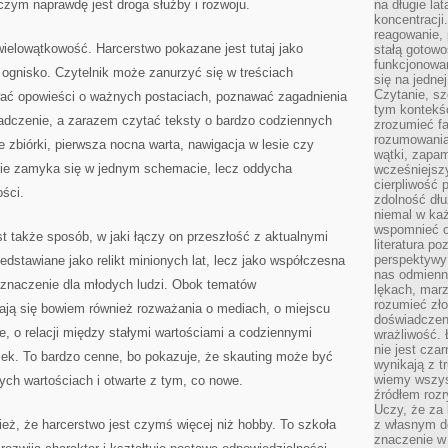
czym naprawdę jest droga służby i rozwoju.
na długie lat
koncentracji
reagowanie, 
 wielowątkowość. Harcerstwo pokazane jest tutaj jako
stałą gotowo
funkcjonowan
o ognisko. Czytelnik może zanurzyć się w treściach
się na jedne
Czytanie, sz
ywać opowieści o ważnych postaciach, poznawać zagadnienia
tym kontekśc
dczenie, a zarazem czytać teksty o bardzo codziennych
zrozumieć fa
rozumowania 
e zbiórki, pierwsza nocna warta, nawigacja w lesie czy
wątki, zapa
 nie zamyka się w jednym schemacie, lecz oddycha
wcześniejsz
cierpliwość
ości.
zdolność dłu
niemal w każ
wspomnieć o
 także sposób, w jaki łączy on przeszłość z aktualnymi
literatura p
perspektywy 
rzedstawiane jako relikt minionych lat, lecz jako współczesna
nas odmienn
a znaczenie dla młodych ludzi. Obok tematów
lękach, marz
rozumieć zł
ają się bowiem również rozważania o mediach, o miejscu
doświadczen
, o relacji między stałymi wartościami a codziennymi
wrażliwość.
nie jest cza
iek. To bardzo cenne, bo pokazuje, że skauting może być
wynikają z t
wiemy wszyst
ch wartościach i otwarte z tym, co nowe.
źródłem rozr
Uczy, że za 
ież, że harcerstwo jest czymś więcej niż hobby. To szkoła
z własnym d
znaczenie w