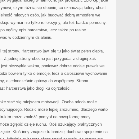
jak wygląda nocleg w namiocie, jak prowadzić zbiórkę, jakie
żynowi, czym różnią się stopnie, co oznaczają kolory chust
ielność młodych osób, jak budować dobrą atmosferę we
skuje wymiar nie tylko refleksyjny, ale też bardzo pomocny.
e po ogólny opis harcerstwa, lecz także po realne
wać w codziennym działaniu.
 tej strony. Harcerstwo jawi się tu jako świat pełen ciepła,
. Z jednej strony obecna jest przygoda, z drugiej zaś
jest niezwykle ważna, ponieważ dobrze oddaje prawdziwe
hodzi bowiem tylko o emocje, lecz o całościowe wychowanie
żny, a jednocześnie gotowy do współpracy. Strona
az: harcerstwa jako drogi ku dojrzałości.
 może stać się miejscem motywacji. Osoba młoda może
ascynującego. Rodzic może lepiej zrozumieć, dlaczego warto
struktor może znaleźć pomysł na nową formę pracy.
 może zgłębić dzieje ruchu. Ktoś szukający praktycznych
rzęcie. Ktoś inny znajdzie tu bardziej duchowe spojrzenie na