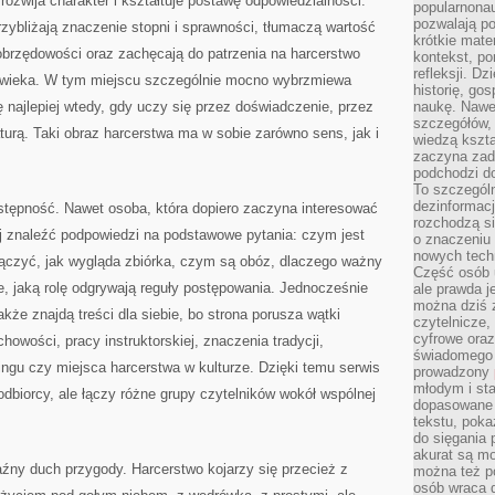
rozwija charakter i kształtuje postawę odpowiedzialności.
popularnonau
pozwalają po
rzybliżają znaczenie stopni i sprawności, tłumaczą wartość
krótkie mate
obrzędowości oraz zachęcają do patrzenia na harcerstwo
kontekst, po
refleksji. D
łowieka. W tym miejscu szczególnie mocno wybrzmiewa
historię, go
ę najlepiej wtedy, gdy uczy się przez doświadczenie, przez
naukę. Nawe
szczegółów,
aturą. Taki obraz harcerstwa ma w sobie zarówno sens, jak i
wiedzą kszta
zaczyna zada
podchodzi do
To szczegól
dezinformacj
ystępność. Nawet osoba, która dopiero zaczyna interesować
rozchodzą s
j znaleźć podpowiedzi na podstawowe pytania: czym jest
o znaczeniu 
nowych techn
łączyć, jak wygląda zbiórka, czym są obóz, dlaczego ważny
Część osób u
, jaką rolę odgrywają reguły postępowania. Jednocześnie
ale prawda j
można dziś z
akże znajdą treści dla siebie, bo strona porusza wątki
czytelnicze, 
cyfrowe oraz
chowości, pracy instruktorskiej, znaczenia tradycji,
świadomego 
gu czy miejsca harcerstwa w kulturze. Dzięki temu serwis
prowadzony
młodym i st
odbiorcy, ale łączy różne grupy czytelników wokół wspólnej
dopasowane 
tekstu, poka
do sięgania 
akurat są m
źny duch przygody. Harcerstwo kojarzy się przecież z
można też p
osób wraca d