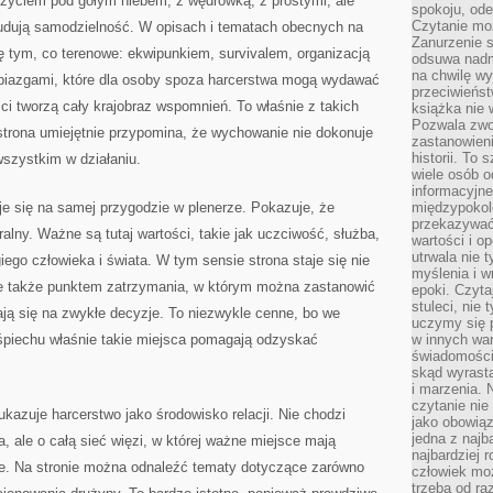
 życiem pod gołym niebem, z wędrówką, z prostymi, ale
spokoju, ode
Czytanie moż
udują samodzielność. W opisach i tematach obecnych na
Zanurzenie s
ę tym, co terenowe: ekwipunkiem, survivalem, organizacją
odsuwa nadm
na chwilę wy
biazgami, które dla osoby spoza harcerstwa mogą wydawać
przeciwieńst
ści tworzą cały krajobraz wspomnień. To właśnie z takich
książka nie
Pozwala zwol
 strona umiejętnie przypomina, że wychowanie nie dokonuje
zastanowieni
historii. To
 wszystkim w działaniu.
wiele osób 
informacyjne.
e się na samej przygodzie w plenerze. Pokazuje, że
międzypokol
przekazywać
lny. Ważne są tutaj wartości, takie jak uczciwość, służba,
wartości i o
utrwala nie 
ego człowieka i świata. W tym sensie strona staje się nie
myślenia i w
ale także punktem zatrzymania, w którym można zastanowić
epoki. Czyta
stuleci, nie
dają się na zwykłe decyzje. To niezwykle cenne, bo we
uczymy się p
piechu właśnie takie miejsca pomagają odzyskać
w innych war
świadomości 
skąd wyrasta
i marzenia. 
czytanie nie
ukazuje harcerstwo jako środowisko relacji. Nie chodzi
jako obowiąz
jedna z najb
, ale o całą sieć więzi, w której ważne miejsce mają
najbardziej 
ice. Na stronie można odnaleźć tematy dotyczące zarówno
człowiek mo
trzeba od ra