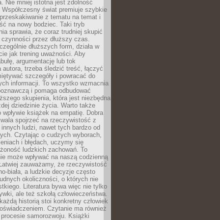
a. Nie mniej istotna jest zdolność
. Współczesny świat premiuje szybkie
przeskakiwanie z tematu na temat i
ść na nowy bodziec. Taki tryb
ia sprawia, że coraz trudniej skupić
j czynności przez dłuższy czas.
czególnie dłuższych form, działa w
ie jak trening uważności. Aby
bułę, argumentację lub tok
autora, trzeba śledzić treść, łączyć
miętywać szczegóły i powracać do
ych informacji. To wszystko wzmacnia
 poznawczą i pomaga odbudować
ższego skupienia, która jest niezbędna
dej dziedzinie życia. Warto także
 wpływie książek na empatię. Dobra
ozwala spojrzeć na rzeczywistość z
innych ludzi, nawet tych bardzo od
ych. Czytając o cudzych wyborach,
eniach i błędach, uczymy się
ożoność ludzkich zachowań. To
ie może wpływać na naszą codzienną
 Łatwiej zauważamy, że rzeczywistość
rno-biała, a ludzkie decyzje często
rudnych okoliczności, o których nie
kiego. Literatura bywa więc nie tylko
ywki, ale też szkołą człowieczeństwa.
każdą historią stoi konkretny człowiek
oświadczeniem. Czytanie ma również
 procesie samorozwoju. Książki