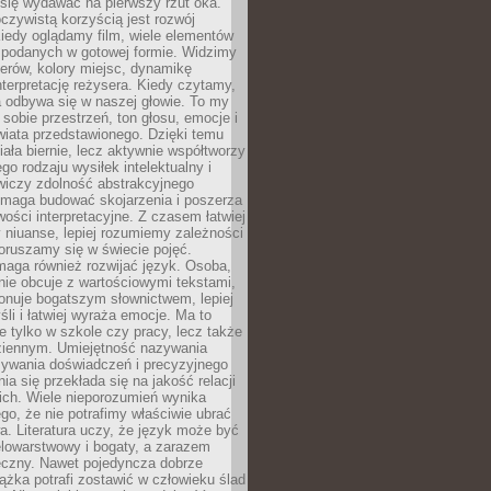
się wydawać na pierwszy rzut oka.
oczywistą korzyścią jest rozwój
iedy oglądamy film, wiele elementów
 podanych w gotowej formie. Widzimy
erów, kolory miejsc, dynamikę
nterpretację reżysera. Kiedy czytamy,
a odbywa się w naszej głowie. To my
obie przestrzeń, ton głosu, emocje i
wiata przedstawionego. Dzięki temu
iała biernie, lecz aktywnie współtworzy
go rodzaju wysiłek intelektualny i
wiczy zdolność abstrakcyjnego
omaga budować skojarzenia i poszerza
ości interpretacyjne. Z czasem łatwiej
niuanse, lepiej rozumiemy zależności
poruszamy się w świecie pojęć.
maga również rozwijać język. Osoba,
rnie obcuje z wartościowymi tekstami,
onuje bogatszym słownictwem, lepiej
śli i łatwiej wyraża emocje. Ma to
e tylko w szkole czy pracy, lecz także
ziennym. Umiejętność nazywania
sywania doświadczeń i precyzyjnego
a się przekłada się na jakość relacji
ich. Wiele nieporozumień wynika
ego, że nie potrafimy właściwie ubrać
a. Literatura uczy, że język może być
elowarstwowy i bogaty, a zarazem
eczny. Nawet pojedyncza dobrze
ążka potrafi zostawić w człowieku ślad