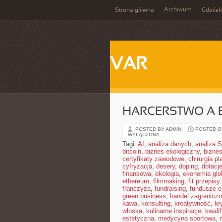
Archiwum
Strona główna
Gdańsk
VAR
HARCERSTWO A 
POSTED BY ADMIN
POSTED ON
WYŁĄCZONA
Tagi:
AI
,
analiza danych
,
analiza
bitcoin
,
biznes ekologiczny
,
bizne
certyfikaty zawodowe
,
chirurgia p
cyfryzacja
,
desery
,
doping
,
dotacj
finansowa
,
ekologia
,
ekonomia glo
ethereum
,
filmmaking
,
fit przepisy
franczyza
,
fundraising
,
fundusze e
green business
,
handel zagraniczn
kawa
,
konsulting
,
kreatywność
,
kr
włoska
,
kulinarne inspiracje
,
kwalif
estetyczna
,
medycyna sportowa
,