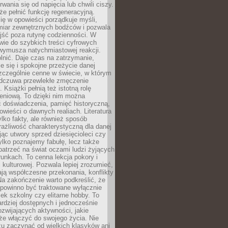
rwania się od napięcia lub chwili ciszy.
e pełnić funkcję regeneracyjną.
ię w opowieści porządkuje myśli,
iar zewnętrznych bodźców i pozwala
jść poza rutynę codzienności. W
wie do szybkich treści cyfrowych
 wymusza natychmiastowej reakcji.
nić. Daje czas na zatrzymanie,
e się i spokojne przeżycie danej
 szczególnie cenne w świecie, w którym
odczuwa przewlekłe zmęczenie
 Książki pełnią też istotną rolę
eniową. To dzięki nim można
 doświadczenia, pamięć historyczną,
powieści o dawnych realiach. Literatura
tylko fakty, ale również sposób
rażliwość charakterystyczną dla danej
jąc utwory sprzed dziesięcioleci czy
 tylko poznajemy fabułę, lecz także
atrzeć na świat oczami ludzi żyjących
unkach. To cenna lekcja pokory i
kulturowej. Pozwala lepiej zrozumieć,
ją współczesne przekonania, konflikty
Na zakończenie warto podkreślić, że
 powinno być traktowane wyłącznie
ek szkolny czy elitarne hobby. To
ardziej dostępnych i jednocześnie
rozwijających aktywności, jakie
że włączyć do swojego życia. Nie
zu zaczynać od wielkich klasyków ani