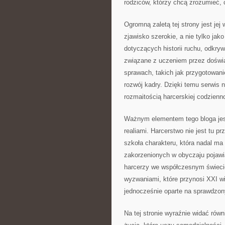
rodziców, którzy chcą zrozumieć, 
Ogromną zaletą tej strony jest jej
zjawisko szerokie, a nie tylko jak
dotyczących historii ruchu, odkr
związane z uczeniem przez doświa
sprawach, takich jak przygotowani
rozwój kadry. Dzięki temu serwis
rozmaitością harcerskiej codzienn
Ważnym elementem tego bloga jest
realiami. Harcerstwo nie jest tu p
szkoła charakteru, która nadal m
zakorzenionych w obyczaju pojawi
harcerzy we współczesnym świecie
wyzwaniami, które przynosi XXI w
jednocześnie oparte na sprawdzony
Na tej stronie wyraźnie widać równ