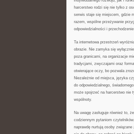
indywidualnego rozwoju, jak i fun
harcerstwo rodzi się nie tylko z o
serwis staje się miejscem, gdzie
razem, wspólne przeżywanie przyg
odpowiedzialności i przechodzenie
Ta internetowa przestrzeń wyróżni
obrazie. Nie zamyka się wyłącznie
poza granicami, na organizacje m
tradycjami, zwyczajami oraz forma
otwierające oczy, bo pozwala zroz
Niezależnie od miejsca, języka cz
do odpowiedzialnego, świadomego 
może spojrzeć na harcerstwo nie ty
wspólnoty.
Na uwagę zasługuje również to, że
codziennym pytaniom czytelników.
naprawdę nurtują osoby związane 