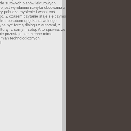
bie surowych planów lekturowych.
ze jest wyrobienie nawyku obcowania z
ry pobudza myślenie i wnosi coś
go. Z czasem czytanie staje się czymś
tylko sposobem spędzania wolnego
na być formą dialogu z autorami, z
kulturą i z samym sobą. A to sprawia, że
nie pozostaje niezmienne mimo
zmian technologicznych i
h.