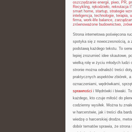
oszczędzanie energii
,
piwo
,
PR
,
p
Recykling
,
rękodzieło
,
rekrutacja I
smart home
,
startup
,
strategie wzr
inteligencja
,
technologie
,
terapia
,
u
firma
,
work-life balance
,
zarządza
zrównoważone budownictwo
,
zrów
Strona internetowa poświęcona ruc
spotyka się z nowoczesnością, a z
podstawą każdego tekstu. To serw
lepiej zrozumieć idee skautowe, p
wielką rolę w życiu młodych ludzi
stronie można odnaleźć treści dot
praktycznych aspektów zbiórek, a
oznaczeniami, wędrówkami, sprzęt
sprawności
i Wędrówki i biwaki. To
każdego, kto czuje miłość do plene
codzienny wysiłek. Można tu znal
w harcerstwie, jak i treści dla ba
wiedzę o harcerskiej drodze, metod
dobór tematów sprawia, że strona s