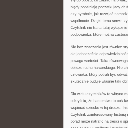
się do obozu, co zabrać na biwak, 
błędy popełniają początkujący dru
czy symbole, jak rozwijać samodz
wspólnocie. Dzięki temu serwis zy
Czytelnik nie trafia tutaj wyłączni
podpowiedzi, które można zastoso
Nie bez znaczenia jest również styl
ale jednocześnie odpowiedzialności
powaga wartości. Taka równowaga 
oblicze ruchu harcerskiego. Nie c
człowieka, który potrafi być odwa
skutecznie buduje właśnie taki obr
Dla wielu czytelników ta witryna
odkryć tu, że harcerstwo to coś f
wspierać dziecko w tej drodze. In
Czytelnik zainteresowany historią
porad może natrafić na treści o sp