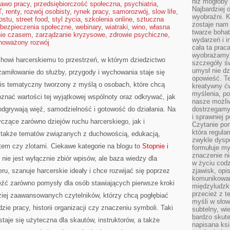
niż mogłoby 
rawo pracy
,
przedsiębiorczość społeczna
,
psychiatria
,
Najbardziej 
T
,
renty
,
rozwój osobisty
,
rynek pracy
,
samorozwój
,
slow life
,
wyobraźni. K
ostu
,
street food
,
styl życia
,
szkolenia online
,
sztuczna
zostaje nam
bezpieczenia społeczne
,
webinary
,
wiatraki
,
wino
,
własna
twarze bohat
nie czasem
,
zarządzanie kryzysowe
,
zdrowie psychiczne
,
wydarzeń i i
noważony rozwój
cała ta prac
wyobrażamy s
howi harcerskiemu to przestrzeń, w którym dziedzictwo
szczegóły ś
umysł nie dz
amiłowanie do służby, przygody i wychowania staje się
opowieść. Te
is tematyczny tworzony z myślą o osobach, które chcą
kreatywny ć
myślenia, p
oznać wartości tej wyjątkowej wspólnoty oraz odkrywać, jak
nasze możliw
 odgrywają więź, samodzielność i gotowość do działania. Na
dostrzegamy 
i sprawniej 
yczące zarówno dziejów ruchu harcerskiego, jak i
Czytanie po
która regula
 także tematów związanych z duchowością, edukacją,
zwykle dysp
em czy zlotami. Ciekawe kategorie na blogu to
Stopnie i
formułuje my
znaczenie ni
 nie jest wyłącznie zbiór wpisów, ale baza wiedzy dla
w życiu cod
ru, szanuje harcerskie ideały i chce rozwijać się poprzez
zjawisk, opi
komunikowani
eźć zarówno pomysły dla osób stawiających pierwsze kroki
międzyludzk
przecież z t
rdziej zaawansowanych czytelników, którzy chcą pogłębiać
myśli w słow
zie pracy, historii organizacji czy znaczeniu symboli. Taki
subtelny, wi
bardzo skut
taje się użyteczna dla skautów, instruktorów, a także
napisana ksi