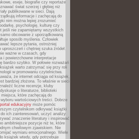
kowe, eseje, biografie czy reportaże
znawać świat szerzej i głębiej niż
riały publikowane w sieci. Dają
rządkują informacje i zachęcają do
zięki nim można lepiej zrozumieć
spodarkę, psychologię, kulturę czy
t jeśli nie zapamiętamy wszystkich
 samo obcowanie z uporządkowaną
łtuje sposób myślenia. Człowiek
wać lepsze pytania, ostrożniej
 uproszczeń i chętniej szuka źródeł.
nie ważne w czasach, gdy
a i powierzchowne interpretacje
ię bardzo szybko. W połowie rozważań
książek warto zatrzymać się przy roli
ologii w promowaniu czytelnictwa.
waża, że internet odciąga od książek,
est bardziej złożona. To właśnie w sieci
naleźć liczne recenzje, kluby
dyskusje o literaturze, biblioteki
 miejsca, które zachęcają do
wyboru wartościowych treści. Dobrze
portal edukacyjny
może pomóc
arszym czytelnikom odkrywać książki
do ich zainteresowań, uczyć analizy
zywać znaczenie literatury i inspirować
po ambitniejsze pozycje niż te, które
odnym chwilowym zjawiskiem. Nie
omijać wymiaru emocjonalnego. Wiele
o książek wtedy, gdy potrzebuje