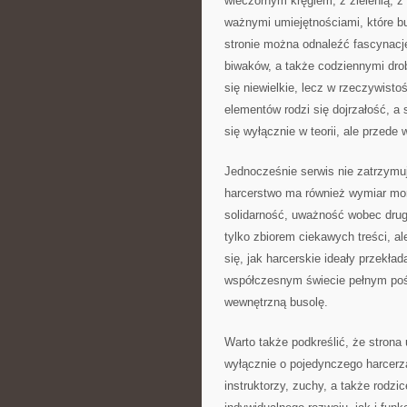
wieczornym kręgiem, z zielenią, z
ważnymi umiejętnościami, które b
stronie można odnaleźć fascynacj
biwaków, a także codziennymi dro
się niewielkie, lecz w rzeczywisto
elementów rodzi się dojrzałość, a
się wyłącznie w teorii, ale przede
Jednocześnie serwis nie zatrzymuj
harcerstwo ma również wymiar mora
solidarność, uważność wobec drugi
tylko zbiorem ciekawych treści, 
się, jak harcerskie ideały przekła
współczesnym świecie pełnym poś
wewnętrzną busolę.
Warto także podkreślić, że strona 
wyłącznie o pojedynczego harcerza
instruktorzy, zuchy, a także rodz