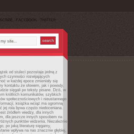
SCRIBE
FACEBOOK
TWITTER
ążek od stuleci pozostaje jedną z
ych czynności rozwijających
hoć w każdej epoce zmieniały się
y kontaktu ze słowem, jak i powody,
udzie sięgali po teksty pisane. Dziś, w
nym krótkich komunikatów, szybkich
iów społecznościowych i nieustannego
nformacji, książka wciąż ma ogromną
ć jej rola bywa często niedoceniana.
jest źródłem wiedzy, dla innych
m, dla jeszcze innych sposobem na
różnych punktów widzenia. Niezależnie
go, po jaką literaturę sięgamy,
ytanie wpływa na nas znacznie głębiej,