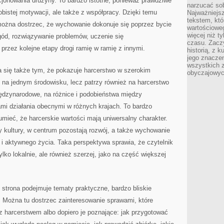
kcjonowania drużyny. To bardzo istotne, ponieważ prawdziwe
narzucać so
sobistej motywacji, ale także z współpracy. Dzięki temu
Najważniejs
tekstem, któ
 można dostrzec, że wychowanie dokonuje się poprzez bycie
wartościowe
więcej niż 
ód, rozwiązywanie problemów, uczenie się
czasu. Zaczy
 przez kolejne etapy drogi ramię w ramię z innymi.
historią, z 
jego znacze
wszystkich 
a się także tym, że pokazuje harcerstwo w szerokim
obyczajowyc
 na jednym środowisku, lecz patrzy również na harcerstwo
iędzynarodowe, na różnice i podobieństwa między
mi działania obecnymi w różnych krajach. To bardzo
umieć, że harcerskie wartości mają uniwersalny charakter.
y kultury, w centrum pozostają rozwój, a także wychowanie
i aktywnego życia. Taka perspektywa sprawia, że czytelnik
lko lokalnie, ale również szerzej, jako na część większej
 strona podejmuje tematy praktyczne, bardzo bliskie
 Można tu dostrzec zainteresowanie sprawami, które
z harcerstwem albo dopiero je poznające: jak przygotować