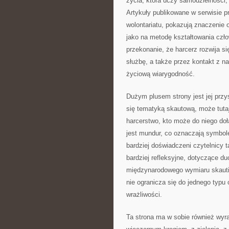
życia, która uczy samodzielności, 
Artykuły publikowane w serwisie p
wolontariatu, pokazują znaczenie 
jako na metodę kształtowania cz
przekonanie, że harcerz rozwija si
służbę, a także przez kontakt z n
życiową wiarygodność.
Dużym plusem strony jest jej prz
się tematyką skautową, może tuta
harcerstwo, kto może do niego do
jest mundur, co oznaczają symbole
bardziej doświadczeni czytelnicy t
bardziej refleksyjne, dotyczące du
międzynarodowego wymiaru skautin
nie ogranicza się do jednego typu 
wrażliwości.
Ta strona ma w sobie również wyra