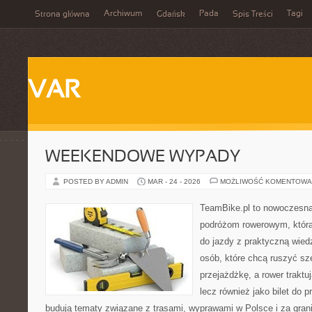
Archiwum
Pada
Tagi
Strona główna
Gdańsk
Spis Treści
VAR
WEEKENDOWE WYPADY
POSTED BY ADMIN
MAR - 24 - 2026
MOŻLIWOŚĆ KOMENTOWA
TeamBike.pl to nowoczesna
podróżom rowerowym, która
do jazdy z praktyczną wied
osób, które chcą ruszyć sze
przejażdżkę, a rower traktuj
lecz również jako bilet do 
budują tematy związane z trasami, wyprawami w Polsce i za gran