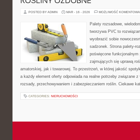
ROŚLINY OZDOBNE
POSTED BY ADMIN
MAR - 16 - 2026
MOŻLIWOŚĆ KOMENTOWA
Palety rozsadowe, wielodoni
tworzywa PVC to rozwiązani
wyobrazić sobie nowoczesn
sadzonek. Strona palety-ro
poświęcone funkcjonalnym 
zajmujących się uprawą rośl
amatorskiej, jak i towarowej. To przestrzeń, w której jakość spoty
a każdy element oferty odpowiada na realne potrzeby związane z
rozsady, przechowywaniem i zabezpieczaniem roślin. Ciekawe kat
CATEGORIES:
NIERUCHOMOŚCI