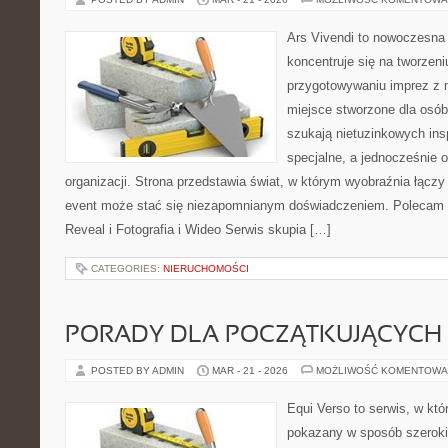
Ars Vivendi to nowoczesna 
koncentruje się na tworzen
przygotowywaniu imprez z
miejsce stworzone dla osób, 
szukają nietuzinkowych insp
specjalne, a jednocześnie
organizacji. Strona przedstawia świat, w którym wyobraźnia łącz
event może stać się niezapomnianym doświadczeniem. Polecam
Reveal i Fotografia i Wideo Serwis skupia […]
CATEGORIES:
NIERUCHOMOŚCI
PORADY DLA POCZĄTKUJĄCYCH
POSTED BY ADMIN
MAR - 21 - 2026
MOŻLIWOŚĆ KOMENTOWA
Equi Verso to serwis, w któ
pokazany w sposób szeroki,