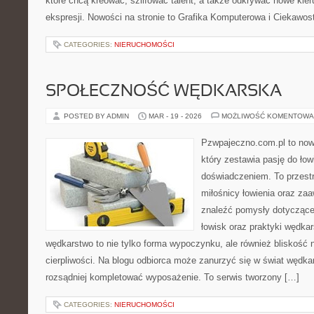
które chcą kreować, szlifować talent, a także odkrywać nowe kier
ekspresji. Nowości na stronie to Grafika Komputerowa i Ciekawos
CATEGORIES:
NIERUCHOMOŚCI
SPOŁECZNOŚĆ WĘDKARSKA
POSTED BY ADMIN
MAR - 19 - 2026
MOŻLIWOŚĆ KOMENTOWA
Pzwpajeczno.com.pl to now
który zestawia pasję do ło
doświadczeniem. To przest
miłośnicy łowienia oraz z
znaleźć pomysły dotyczące 
łowisk oraz praktyki wędkar
wędkarstwo to nie tylko forma wypoczynku, ale również bliskość n
cierpliwości. Na blogu odbiorca może zanurzyć się w świat wędkar
rozsądniej kompletować wyposażenie. To serwis tworzony […]
CATEGORIES:
NIERUCHOMOŚCI