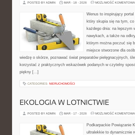
POSTED BY ADMIN
MAR - 18 - 2026
MOŻLIWOŚĆ KOMENTOWA
Wenus to inspirujący portal
który skupia się na tym, co
każdego dnia: na lepszym 
nawykach, a także na odkr
którym można poczuć się b
miejsce stworzone dla osób
wiedzę o skórze, poznawać świat preparatów pielęgnacyjnych, śle
korzystać z praktycznych wskazówek podanych w czytelny sposó
piękny […]
CATEGORIES:
NIERUCHOMOŚCI
EKOLOGIA W LOTNICTWIE
POSTED BY ADMIN
MAR - 17 - 2026
MOŻLIWOŚĆ KOMENTOWA
Podkarpackie Powiązanie K
ultralekkie to dynamicznie r