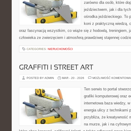
zarówno dla osób, które do
jeździectwem, jak i dla tych
ośrodka jeździeckiego. To p
koni z praktyczną wiedzą,
oraz fascynacją wszystkim, co wiąże się z hodowlą, treningiem, j
człowieka ze zwierzęciem i atmosferą prawdziwej stajennej codzi
CATEGORIES:
NIERUCHOMOŚCI
GRAFFITI I STREET ART
POSTED BY ADMIN
MAR - 20 - 2026
MOŻLIWOŚĆ KOMENTOWA
Ten serwis to portal stworzo
grafiki komputerowej oraz ed
internetowa baza wiedzy, w
energia ulicy z technikami 
przybliża, że kreatywność 
na murze, jak i na cyfrowym 