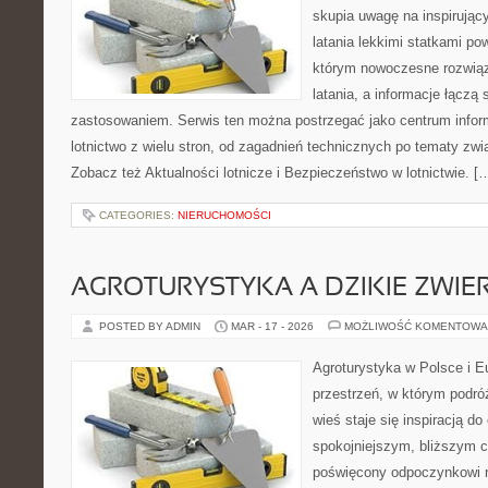
skupia uwagę na inspirując
latania lekkimi statkami pow
którym nowoczesne rozwiąz
latania, a informacje łączą
zastosowaniem. Serwis ten można postrzegać jako centrum inform
lotnictwo z wielu stron, od zagadnień technicznych po tematy zwi
Zobacz też Aktualności lotnicze i Bezpieczeństwo w lotnictwie. [
CATEGORIES:
NIERUCHOMOŚCI
AGROTURYSTYKA A DZIKIE ZWIE
POSTED BY ADMIN
MAR - 17 - 2026
MOŻLIWOŚĆ KOMENTOWA
Agroturystyka w Polsce i Eu
przestrzeń, w którym podróż
wieś staje się inspiracją d
spokojniejszym, bliższym c
poświęcony odpoczynkowi n