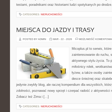
testami, poradnikami oraz historiami ludzi spotykanych po drodze
CATEGORIES:
NIERUCHOMOŚCI
MIEJSCA DO JAZDY I TRASY
POSTED BY ADMIN
MAR - 22 - 2026
MOŻLIWOŚĆ KOMENTOWA
Micoplus.pl to serwis, któr
zainteresowanie do ruchu, 
aktywnego stylu życia. To po
miłośnicy rolek, wrotkarst
łyżew, a także osoby zaint
desce śnieżnej oraz skatebo
jedynie zwykły blog, ale raczej kompendium dla wszystkich, któr
zdolności, poznawać nowy sprzęt i czerpać radość z aktywności 
Zobacz też Zima i […]
CATEGORIES:
NIERUCHOMOŚCI