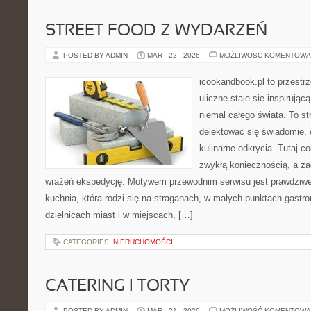
STREET FOOD Z WYDARZEŃ
POSTED BY ADMIN
MAR - 22 - 2026
MOŻLIWOŚĆ KOMENTOWA
icookandbook.pl to przestr
uliczne staje się inspirują
niemal całego świata. To st
delektować się świadomie, c
kulinarne odkrycia. Tutaj c
zwykłą koniecznością, a z
wrażeń ekspedycję. Motywem przewodnim serwisu jest prawdziwe j
kuchnia, która rodzi się na straganach, w małych punktach gast
dzielnicach miast i w miejscach, […]
CATEGORIES:
NIERUCHOMOŚCI
CATERING I TORTY
POSTED BY ADMIN
MAR - 21 - 2026
MOŻLIWOŚĆ KOMENTOWA