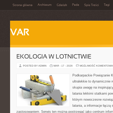
Archiwum
Pada
Tagi
Strona główna
Gdańsk
Spis Treści
VAR
EKOLOGIA W LOTNICTWIE
POSTED BY ADMIN
MAR - 17 - 2026
MOŻLIWOŚĆ KOMENTOWA
Podkarpackie Powiązanie K
ultralekkie to dynamicznie r
skupia uwagę na inspirując
latania lekkimi statkami pow
którym nowoczesne rozwiąz
latania, a informacje łączą
zastosowaniem. Serwis ten można postrzegać jako centrum inform