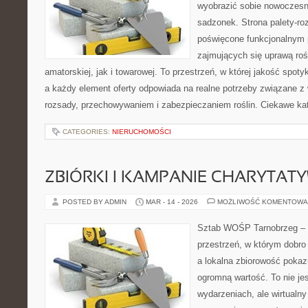
wyobrazić sobie nowoczesn
sadzonek. Strona palety-ro
poświęcone funkcjonalnym 
zajmujących się uprawą rośl
amatorskiej, jak i towarowej. To przestrzeń, w której jakość spoty
a każdy element oferty odpowiada na realne potrzeby związane z
rozsady, przechowywaniem i zabezpieczaniem roślin. Ciekawe kat
CATEGORIES:
NIERUCHOMOŚCI
ZBIÓRKI I KAMPANIE CHARYTAT
POSTED BY ADMIN
MAR - 14 - 2026
MOŻLIWOŚĆ KOMENTOWA
Sztab WOŚP Tarnobrzeg – G
przestrzeń, w którym dobro
a lokalna zbiorowość pokaz
ogromną wartość. To nie jes
wydarzeniach, ale wirtualny