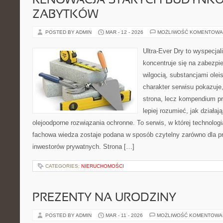
RENOWACJA STARYCH BUDYNKÓ
ZABYTKÓW
POSTED BY ADMIN
MAR - 12 - 2026
MOŻLIWOŚĆ KOMENTOWA
Ultra-Ever Dry to wyspecjal
koncentruje się na zabezpi
wilgocią, substancjami ole
charakter serwisu pokazuje,
strona, lecz kompendium pr
lepiej rozumieć, jak działaj
olejoodporne rozwiązania ochronne. To serwis, w której technologi
fachowa wiedza zostaje podana w sposób czytelny zarówno dla prof
inwestorów prywatnych. Strona […]
CATEGORIES:
NIERUCHOMOŚCI
PREZENTY NA URODZINY
POSTED BY ADMIN
MAR - 11 - 2026
MOŻLIWOŚĆ KOMENTOWA