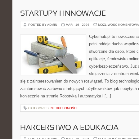
STARTUPY I INNOWACJE
POSTED BY ADMIN
MAR - 16 - 2026
MOŻLIWOŚĆ KOMENTOWA
Cyberhub.pl to nowoczesna 
pełni oddaje ducha współcz
stworzone dla osób, które
aplikacje, środowisko onlin
cyberbezpieczeństwo. Już 
skojarzenia z centrum wied
się z zainteresowaniem do nowych rozwiązań. To blog technologi
zainteresować zarówno startujących użytkowników, jak i obytych
koniecznie na stronie Robotyka i automatyka i […]
CATEGORIES:
NIERUCHOMOŚCI
HARCERSTWO A EDUKACJA
POSTED BY ADMIN
MAR - 16 - 2026
MOŻLIWOŚĆ KOMENTOWA