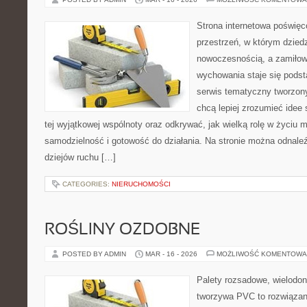
Strona internetowa poświęc
przestrzeń, w którym dzied
nowoczesnością, a zamiłowa
wychowania staje się podst
serwis tematyczny tworzon
chcą lepiej zrozumieć idee
tej wyjątkowej wspólnoty oraz odkrywać, jak wielką rolę w życiu 
samodzielność i gotowość do działania. Na stronie można odnale
dziejów ruchu […]
CATEGORIES:
NIERUCHOMOŚCI
ROŚLINY OZDOBNE
POSTED BY ADMIN
MAR - 16 - 2026
MOŻLIWOŚĆ KOMENTOWA
Palety rozsadowe, wielodoni
tworzywa PVC to rozwiązani