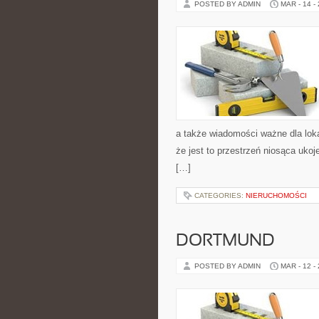
POSTED BY ADMIN
MAR - 14 -
a także wiadomości ważne dla lok
że jest to przestrzeń niosąca uko
[…]
CATEGORIES:
NIERUCHOMOŚCI
DORTMUND
POSTED BY ADMIN
MAR - 12 -