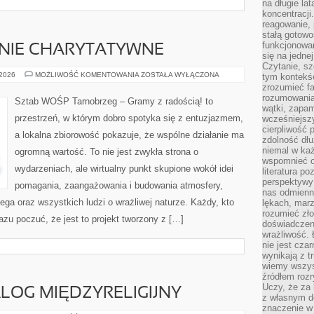
na długie lat
koncentracji
reagowanie, 
stałą gotowo
funkcjonowan
ANIE CHARYTATYWNE
się na jedne
Czytanie, sz
ZBIÓRKI
 2026
MOŻLIWOŚĆ KOMENTOWANIA
ZOSTAŁA WYŁĄCZONA
tym kontekśc
I
zrozumieć fa
KAMPANIE
rozumowania 
CHARYTATYWNE
Sztab WOŚP Tarnobrzeg – Gramy z radością! to
wątki, zapa
przestrzeń, w którym dobro spotyka się z entuzjazmem,
wcześniejsz
cierpliwość
a lokalna zbiorowość pokazuje, że wspólne działanie ma
zdolność dłu
niemal w każ
ogromną wartość. To nie jest zwykła strona o
wspomnieć o
wydarzeniach, ale wirtualny punkt skupione wokół idei
literatura p
perspektywy 
pomagania, zaangażowania i budowania atmosfery,
nas odmienn
ga oraz wszystkich ludzi o wrażliwej naturze. Każdy, kto
lękach, marz
rozumieć zł
razu poczuć, że jest to projekt tworzony z […]
doświadczen
wrażliwość.
nie jest cza
wynikają z t
wiemy wszyst
źródłem rozr
Uczy, że za 
ALOG MIĘDZYRELIGIJNY
z własnym d
znaczenie w