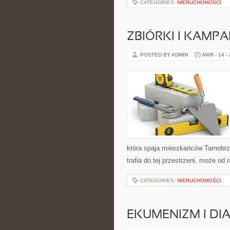
CATEGORIES:
NIERUCHOMOŚCI
ZBIÓRKI I KAMP
POSTED BY ADMIN
MAR - 14 -
która spaja mieszkańców Tarnobrze
trafia do tej przestrzeni, może od 
CATEGORIES:
NIERUCHOMOŚCI
EKUMENIZM I DI