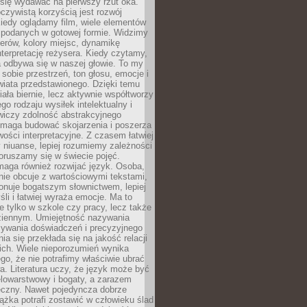
się wydawać na pierwszy rzut oka.
oczywistą korzyścią jest rozwój
iedy oglądamy film, wiele elementów
 podanych w gotowej formie. Widzimy
erów, kolory miejsc, dynamikę
nterpretację reżysera. Kiedy czytamy,
a odbywa się w naszej głowie. To my
obie przestrzeń, ton głosu, emocje i
wiata przedstawionego. Dzięki temu
iała biernie, lecz aktywnie współtworzy
go rodzaju wysiłek intelektualny i
wiczy zdolność abstrakcyjnego
omaga budować skojarzenia i poszerza
ości interpretacyjne. Z czasem łatwiej
niuanse, lepiej rozumiemy zależności
poruszamy się w świecie pojęć.
maga również rozwijać język. Osoba,
rnie obcuje z wartościowymi tekstami,
onuje bogatszym słownictwem, lepiej
śli i łatwiej wyraża emocje. Ma to
e tylko w szkole czy pracy, lecz także
ziennym. Umiejętność nazywania
sywania doświadczeń i precyzyjnego
a się przekłada się na jakość relacji
ich. Wiele nieporozumień wynika
ego, że nie potrafimy właściwie ubrać
a. Literatura uczy, że język może być
elowarstwowy i bogaty, a zarazem
eczny. Nawet pojedyncza dobrze
ążka potrafi zostawić w człowieku ślad