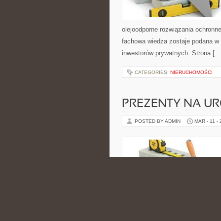
olejoodporne rozwiązania ochronne.
fachowa wiedza zostaje podana w s
inwestorów prywatnych. Strona […
CATEGORIES:
NIERUCHOMOŚCI
PREZENTY NA U
POSTED BY ADMIN
MAR - 11 -
Już od pierwszego kontaktu widać