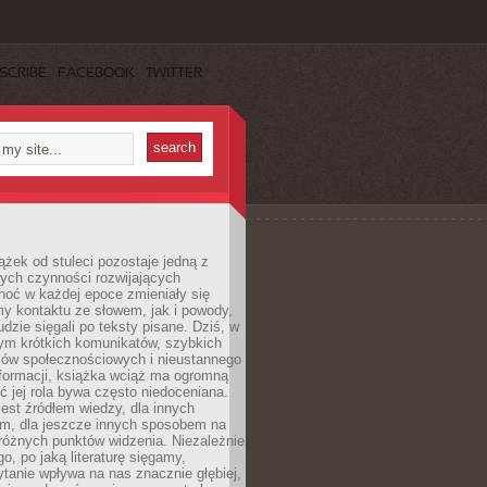
SCRIBE
FACEBOOK
TWITTER
ążek od stuleci pozostaje jedną z
ych czynności rozwijających
hoć w każdej epoce zmieniały się
y kontaktu ze słowem, jak i powody,
udzie sięgali po teksty pisane. Dziś, w
nym krótkich komunikatów, szybkich
iów społecznościowych i nieustannego
nformacji, książka wciąż ma ogromną
ć jej rola bywa często niedoceniana.
jest źródłem wiedzy, dla innych
m, dla jeszcze innych sposobem na
różnych punktów widzenia. Niezależnie
go, po jaką literaturę sięgamy,
ytanie wpływa na nas znacznie głębiej,