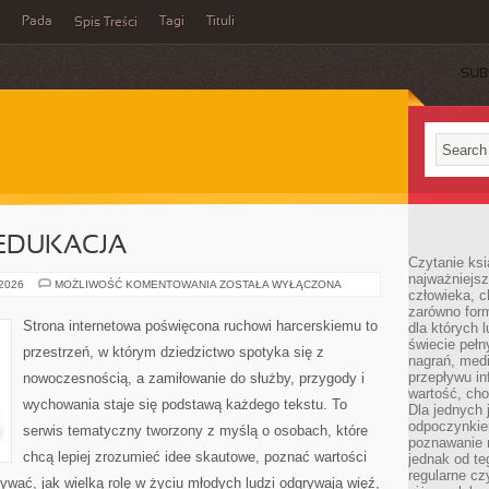
Pada
Tagi
Tituli
Spis Treści
SUB
EDUKACJA
Czytanie ksi
najważniejsz
HARCERSTWO
 2026
MOŻLIWOŚĆ KOMENTOWANIA
ZOSTAŁA WYŁĄCZONA
człowieka, c
A
EDUKACJA
zarówno form
Strona internetowa poświęcona ruchowi harcerskiemu to
dla których l
świecie peł
przestrzeń, w którym dziedzictwo spotyka się z
nagrań, med
przepływu i
nowoczesnością, a zamiłowanie do służby, przygody i
wartość, cho
wychowania staje się podstawą każdego tekstu. To
Dla jednych 
odpoczynkie
serwis tematyczny tworzony z myślą o osobach, które
poznawanie 
chcą lepiej zrozumieć idee skautowe, poznać wartości
jednak od te
regularne cz
ywać, jak wielką rolę w życiu młodych ludzi odgrywają więź,