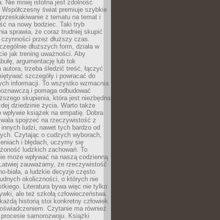
a. Nie mniej istotna jest zdolność
. Współczesny świat premiuje szybkie
przeskakiwanie z tematu na temat i
ść na nowy bodziec. Taki tryb
ia sprawia, że coraz trudniej skupić
j czynności przez dłuższy czas.
czególnie dłuższych form, działa w
ie jak trening uważności. Aby
bułę, argumentację lub tok
autora, trzeba śledzić treść, łączyć
miętywać szczegóły i powracać do
ych informacji. To wszystko wzmacnia
 poznawczą i pomaga odbudować
ższego skupienia, która jest niezbędna
dej dziedzinie życia. Warto także
 wpływie książek na empatię. Dobra
ozwala spojrzeć na rzeczywistość z
innych ludzi, nawet tych bardzo od
ych. Czytając o cudzych wyborach,
eniach i błędach, uczymy się
ożoność ludzkich zachowań. To
ie może wpływać na naszą codzienną
 Łatwiej zauważamy, że rzeczywistość
rno-biała, a ludzkie decyzje często
rudnych okoliczności, o których nie
kiego. Literatura bywa więc nie tylko
ywki, ale też szkołą człowieczeństwa.
każdą historią stoi konkretny człowiek
oświadczeniem. Czytanie ma również
 procesie samorozwoju. Książki