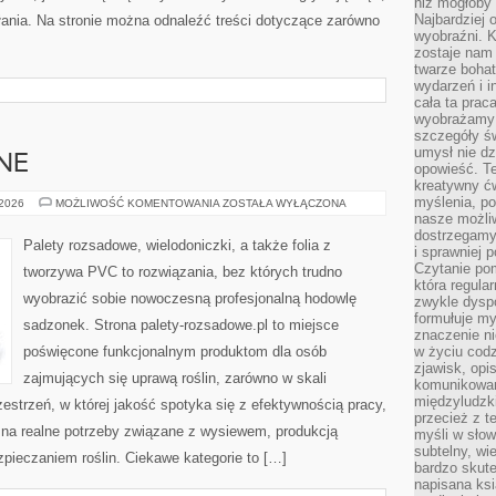
niż mogłoby 
Najbardziej 
łania. Na stronie można odnaleźć treści dotyczące zarówno
wyobraźni. K
zostaje nam
twarze bohat
wydarzeń i i
cała ta prac
wyobrażamy s
szczegóły ś
umysł nie dz
NE
opowieść. Te
kreatywny ć
myślenia, p
ROŚLINY
 2026
MOŻLIWOŚĆ KOMENTOWANIA
ZOSTAŁA WYŁĄCZONA
OZDOBNE
nasze możliw
dostrzegamy 
Palety rozsadowe, wielodoniczki, a także folia z
i sprawniej 
Czytanie po
tworzywa PVC to rozwiązania, bez których trudno
która regula
wyobrazić sobie nowoczesną profesjonalną hodowlę
zwykle dysp
formułuje my
sadzonek. Strona palety-rozsadowe.pl to miejsce
znaczenie ni
poświęcone funkcjonalnym produktom dla osób
w życiu cod
zjawisk, opi
zajmujących się uprawą roślin, zarówno w skali
komunikowani
międzyludzk
rzestrzeń, w której jakość spotyka się z efektywnością pracy,
przecież z t
 na realne potrzeby związane z wysiewem, produkcją
myśli w słow
subtelny, wi
pieczaniem roślin. Ciekawe kategorie to […]
bardzo skut
napisana ksi