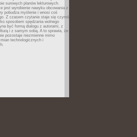
bie surowych planów lekturowych.
ze jest wyrobienie nawyku obcowania z
ry pobudza myślenie i wnosi coś
go. Z czasem czytanie staje się czymś
tylko sposobem spędzania wolnego
na być formą dialogu z autorami, z
kulturą i z samym sobą. A to sprawia, że
nie pozostaje niezmienne mimo
zmian technologicznych i
h.