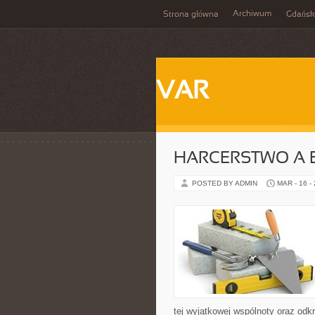
Archiwum
Strona główna
Gdańsk
VAR
HARCERSTWO A 
POSTED BY ADMIN
MAR - 16 -
tej wyjątkowej wspólnoty oraz odkr