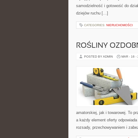
samodzielność i gotowość do dzia
dziejów ruchu […]
CATEGORIES:
NIERUCHOMOŚCI
ROŚLINY OZDOB
POSTED BY ADMIN
MAR - 16 -
amatorskiej, jak i towarowej. To p
a każdy element oferty odpowiada
rozsady, przechowywaniem i zabez