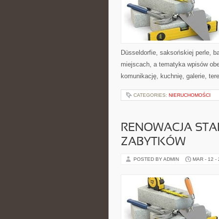
Düsseldorfie, saksońskiej perle, 
miejscach, a tematyka wpisów obe
komunikację, kuchnię, galerie, ter
CATEGORIES:
NIERUCHOMOŚCI
RENOWACJA STA
ZABYTKÓW
POSTED BY ADMIN
MAR - 12 -