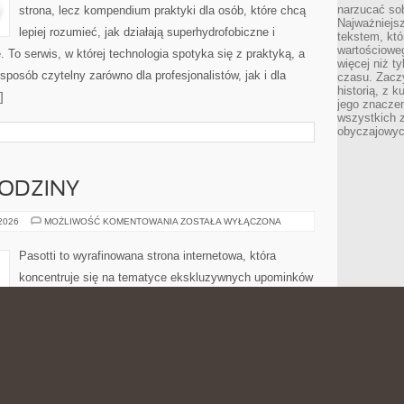
narzucać so
strona, lecz kompendium praktyki dla osób, które chcą
Najważniejs
lepiej rozumieć, jak działają superhydrofobiczne i
tekstem, któ
wartościowe
 To serwis, w której technologia spotyka się z praktyką, a
więcej niż 
posób czytelny zarówno dla profesjonalistów, jak i dla
czasu. Zaczy
historią, z 
]
jego znacze
wszystkich 
obyczajowyc
RODZINY
PREZENTY
 2026
MOŻLIWOŚĆ KOMENTOWANIA
ZOSTAŁA WYŁĄCZONA
NA
URODZINY
Pasotti to wyrafinowana strona internetowa, która
koncentruje się na tematyce ekskluzywnych upominków
i pokazuje, że dobrze dobrany podarek może być czymś
znacznie więcej niż tylko przedmiotem. To serwis
stworzone dla osób, które szukają inspiracji na
niebanalne prezenty na różne okazje i dla różnych osób.
, że motywem przewodnim jest tutaj klasa, a także