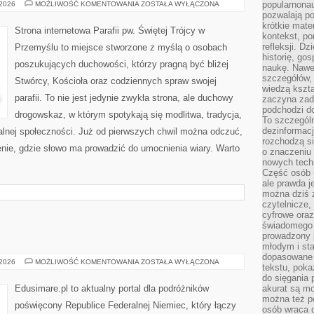
EKUMENIZM
popularnonau
 2026
MOŻLIWOŚĆ KOMENTOWANIA
ZOSTAŁA WYŁĄCZONA
I
pozwalają po
DIALOG
krótkie mate
MIĘDZYRELIGIJNY
Strona internetowa Parafii pw. Świętej Trójcy w
kontekst, po
refleksji. D
Przemyślu to miejsce stworzone z myślą o osobach
historię, go
poszukujących duchowości, którzy pragną być bliżej
naukę. Nawe
szczegółów,
Stwórcy, Kościoła oraz codziennych spraw swojej
wiedzą kszta
parafii. To nie jest jedynie zwykła strona, ale duchowy
zaczyna zada
podchodzi do
drogowskaz, w którym spotykają się modlitwa, tradycja,
To szczegól
dezinformacj
alnej społeczności. Już od pierwszych chwil można odczuć,
rozchodzą s
jenie, gdzie słowo ma prowadzić do umocnienia wiary. Warto
o znaczeniu 
nowych techn
Część osób u
ale prawda j
można dziś z
czytelnicze, 
cyfrowe oraz
świadomego 
prowadzony
młodym i st
dopasowane 
DORTMUND
 2026
MOŻLIWOŚĆ KOMENTOWANIA
ZOSTAŁA WYŁĄCZONA
tekstu, poka
do sięgania 
Edusimare.pl to aktualny portal dla podróżników
akurat są m
można też p
poświęcony Republice Federalnej Niemiec, który łączy
osób wraca d