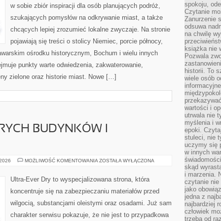
spokoju, ode
w sobie zbiór inspiracji dla osób planujących podróż,
Czytanie moż
szukających pomysłów na odkrywanie miast, a także
Zanurzenie s
odsuwa nadm
chcących lepiej zrozumieć lokalne zwyczaje. Na stronie
na chwilę wy
pojawiają się treści o stolicy Niemiec, porcie północy,
przeciwieńst
książka nie
bawarskim ośrodku historycznym, Bochum i wielu innych
Pozwala zwol
zastanowieni
jmuje punkty warte odwiedzenia, zakwaterowanie,
historii. To
eny zielone oraz historie miast. Nowe […]
wiele osób 
informacyjne.
międzypokol
przekazywać
wartości i o
utrwala nie 
myślenia i w
RYCH BUDYNKÓW I
epoki. Czyta
stuleci, nie
uczymy się p
w innych war
świadomości 
RENOWACJA
 2026
MOŻLIWOŚĆ KOMENTOWANIA
ZOSTAŁA WYŁĄCZONA
STARYCH
skąd wyrasta
BUDYNKÓW
i marzenia. 
I
Ultra-Ever Dry to wyspecjalizowana strona, która
czytanie nie
ZABYTKÓW
jako obowiąz
koncentruje się na zabezpieczaniu materiałów przed
jedna z najb
wilgocią, substancjami oleistymi oraz osadami. Już sam
najbardziej 
człowiek mo
charakter serwisu pokazuje, że nie jest to przypadkowa
trzeba od ra