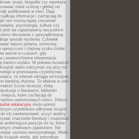
kowe, eseje, biografie czy reportaże
znawać świat szerzej i głębiej niż
riały publikowane w sieci. Dają
rządkują informacje i zachęcają do
zięki nim można lepiej zrozumieć
spodarkę, psychologię, kulturę czy
t jeśli nie zapamiętamy wszystkich
 samo obcowanie z uporządkowaną
łtuje sposób myślenia. Człowiek
wać lepsze pytania, ostrożniej
 uproszczeń i chętniej szuka źródeł.
nie ważne w czasach, gdy
a i powierzchowne interpretacje
ię bardzo szybko. W połowie rozważań
książek warto zatrzymać się przy roli
ologii w promowaniu czytelnictwa.
waża, że internet odciąga od książek,
est bardziej złożona. To właśnie w sieci
naleźć liczne recenzje, kluby
dyskusje o literaturze, biblioteki
 miejsca, które zachęcają do
wyboru wartościowych treści. Dobrze
portal edukacyjny
może pomóc
arszym czytelnikom odkrywać książki
do ich zainteresowań, uczyć analizy
zywać znaczenie literatury i inspirować
po ambitniejsze pozycje niż te, które
odnym chwilowym zjawiskiem. Nie
omijać wymiaru emocjonalnego. Wiele
o książek wtedy, gdy potrzebuje