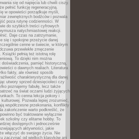
rwania się od napięcia lub chwili ciszy.
e pełnić funkcję regeneracyjną.
ię w opowieści porządkuje myśli,
iar zewnętrznych bodźców i pozwala
jść poza rutynę codzienności. W
wie do szybkich treści cyfrowych
 wymusza natychmiastowej reakcji.
nić. Daje czas na zatrzymanie,
e się i spokojne przeżycie danej
 szczególnie cenne w świecie, w którym
odczuwa przewlekłe zmęczenie
 Książki pełnią też istotną rolę
eniową. To dzięki nim można
 doświadczenia, pamięć historyczną,
powieści o dawnych realiach. Literatura
tylko fakty, ale również sposób
rażliwość charakterystyczną dla danej
jąc utwory sprzed dziesięcioleci czy
 tylko poznajemy fabułę, lecz także
atrzeć na świat oczami ludzi żyjących
unkach. To cenna lekcja pokory i
kulturowej. Pozwala lepiej zrozumieć,
ją współczesne przekonania, konflikty
Na zakończenie warto podkreślić, że
 powinno być traktowane wyłącznie
ek szkolny czy elitarne hobby. To
ardziej dostępnych i jednocześnie
rozwijających aktywności, jakie
że włączyć do swojego życia. Nie
zu zaczynać od wielkich klasyków ani