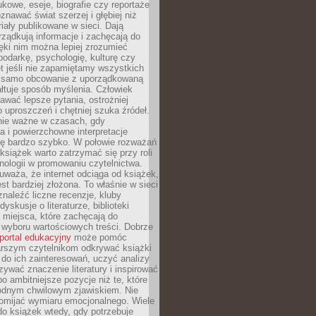
kowe, eseje, biografie czy reportaże
znawać świat szerzej i głębiej niż
riały publikowane w sieci. Dają
rządkują informacje i zachęcają do
zięki nim można lepiej zrozumieć
spodarkę, psychologię, kulturę czy
t jeśli nie zapamiętamy wszystkich
 samo obcowanie z uporządkowaną
łtuje sposób myślenia. Człowiek
wać lepsze pytania, ostrożniej
 uproszczeń i chętniej szuka źródeł.
nie ważne w czasach, gdy
a i powierzchowne interpretacje
ię bardzo szybko. W połowie rozważań
książek warto zatrzymać się przy roli
ologii w promowaniu czytelnictwa.
waża, że internet odciąga od książek,
est bardziej złożona. To właśnie w sieci
naleźć liczne recenzje, kluby
dyskusje o literaturze, biblioteki
 miejsca, które zachęcają do
wyboru wartościowych treści. Dobrze
portal edukacyjny
może pomóc
arszym czytelnikom odkrywać książki
do ich zainteresowań, uczyć analizy
zywać znaczenie literatury i inspirować
po ambitniejsze pozycje niż te, które
odnym chwilowym zjawiskiem. Nie
omijać wymiaru emocjonalnego. Wiele
o książek wtedy, gdy potrzebuje