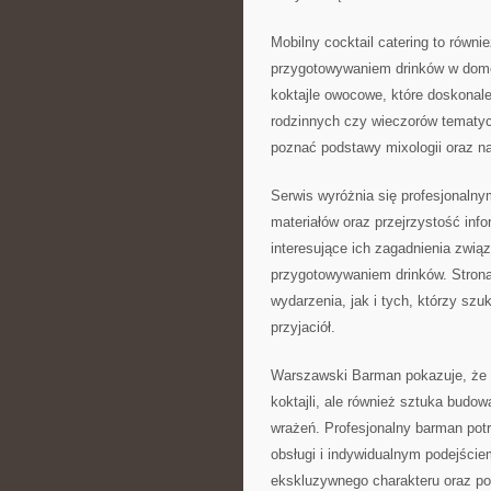
Mobilny cocktail catering to równ
przygotowywaniem drinków w dom
koktajle owocowe, które doskonal
rodzinnych czy wieczorów tematy
poznać podstawy mixologii oraz 
Serwis wyróżnia się profesjonaln
materiałów oraz przejrzystość in
interesujące ich zagadnienia zwią
przygotowywaniem drinków. Strona
wydarzenia, jak i tych, którzy szuk
przyjaciół.
Warszawski Barman pokazuje, że 
koktajli, ale również sztuka budo
wrażeń. Profesjonalny barman potr
obsługi i indywidualnym podejści
ekskluzywnego charakteru oraz po