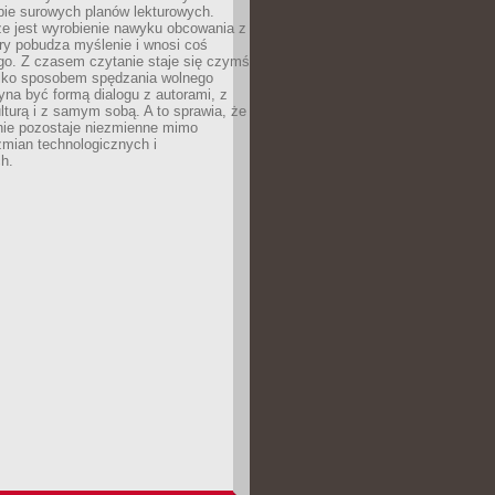
bie surowych planów lekturowych.
ze jest wyrobienie nawyku obcowania z
ry pobudza myślenie i wnosi coś
go. Z czasem czytanie staje się czymś
tylko sposobem spędzania wolnego
na być formą dialogu z autorami, z
kulturą i z samym sobą. A to sprawia, że
nie pozostaje niezmienne mimo
zmian technologicznych i
h.