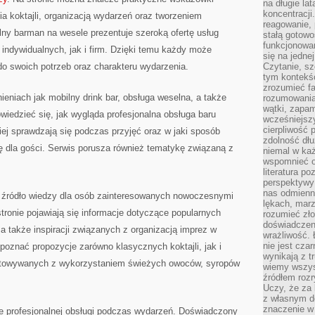
na długie lat
koncentracji
a koktajli, organizacją wydarzeń oraz tworzeniem
reagowanie, 
lny barman na wesele prezentuje szeroką ofertę usług
stałą gotowo
funkcjonowan
indywidualnych, jak i firm. Dzięki temu każdy może
się na jedne
o swoich potrzeb oraz charakteru wydarzenia.
Czytanie, sz
tym kontekśc
zrozumieć fa
ieniach jak mobilny drink bar, obsługa weselna, a także
rozumowania 
wątki, zapa
wiedzieć się, jak wygląda profesjonalna obsługa baru
wcześniejsz
cierpliwość
piej sprawdzają się podczas przyjęć oraz w jaki sposób
zdolność dłu
 dla gości. Serwis porusza również tematykę związaną z
niemal w każ
wspomnieć o
literatura p
perspektywy 
nas odmienn
 źródło wiedzy dla osób zainteresowanych nowoczesnymi
lękach, marz
tronie pojawiają się informacje dotyczące popularnych
rozumieć zł
doświadczen
 a także inspiracji związanych z organizacją imprez w
wrażliwość.
nie jest cza
poznać propozycje zarówno klasycznych koktajli, jak i
wynikają z t
towywanych z wykorzystaniem świeżych owoców, syropów
wiemy wszyst
źródłem rozr
Uczy, że za 
z własnym d
znaczenie w
 profesjonalnej obsługi podczas wydarzeń. Doświadczony