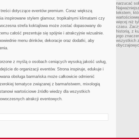
narzucać so
Najważniejs
 treści dotyczące eventów premium. Coraz większą
tekstem, któ
wartościowe
ia inspirowane stylem glamour, tropikalnymi klimatami czy
więcej niż 
czesna strefa koktajlowa może zostać dopasowany do
czasu. Zaczy
historią, z 
emu całość prezentuje się spójnie i atrakcyjnie wizualnie.
jego znacze
owiednie menu drinków, dekoracje oraz dodatki, aby
wszystkich 
obyczajowyc
enia.
orzone z myślą o osobach ceniących wysoką jakość usług,
ejście do organizacji eventów. Strona inspiruje, edukuje i
towana obsługa barmańska może całkowicie odmienić
szerokiej tematyce związanej z barmaństwem, mixologią
stanowi wartościowe źródło wiedzy dla wszystkich
 nowoczesnych atrakcji eventowych.