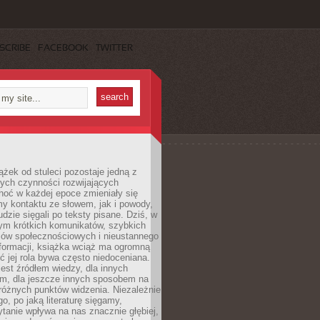
SCRIBE
FACEBOOK
TWITTER
ążek od stuleci pozostaje jedną z
ych czynności rozwijających
hoć w każdej epoce zmieniały się
y kontaktu ze słowem, jak i powody,
udzie sięgali po teksty pisane. Dziś, w
nym krótkich komunikatów, szybkich
iów społecznościowych i nieustannego
nformacji, książka wciąż ma ogromną
ć jej rola bywa często niedoceniana.
jest źródłem wiedzy, dla innych
m, dla jeszcze innych sposobem na
różnych punktów widzenia. Niezależnie
go, po jaką literaturę sięgamy,
ytanie wpływa na nas znacznie głębiej,