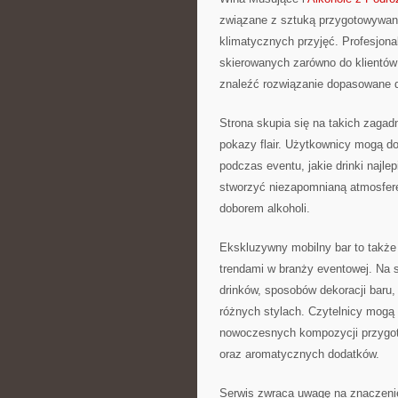
związane z sztuką przygotowywani
klimatycznych przyjęć. Profesjona
skierowanych zarówno do klientów 
znaleźć rozwiązanie dopasowane d
Strona skupia się na takich zagadn
pokazy flair. Użytkownicy mogą do
podczas eventu, jakie drinki najle
stworzyć niezapomnianą atmosferę
doborem alkoholi.
Ekskluzywny mobilny bar to także
trendami w branży eventowej. Na s
drinków, sposobów dekoracji baru,
różnych stylach. Czytelnicy mogą 
nowoczesnych kompozycji przygo
oraz aromatycznych dodatków.
Serwis zwraca uwagę na znaczenie