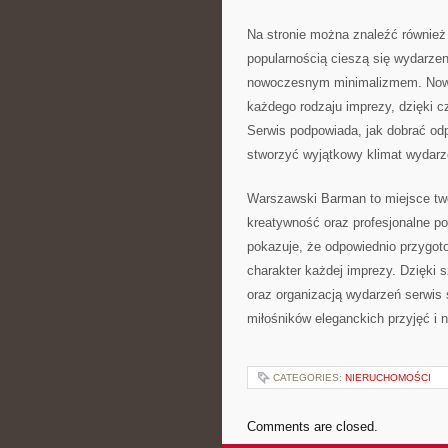
Na stronie można znaleźć również
popularnością cieszą się wydarzen
nowoczesnym minimalizmem. Nowo
każdego rodzaju imprezy, dzięki cz
Serwis podpowiada, jak dobrać odp
stworzyć wyjątkowy klimat wydarz
Warszawski Barman to miejsce tw
kreatywność oraz profesjonalne pod
pokazuje, że odpowiednio przygo
charakter każdej imprezy. Dzięki 
oraz organizacją wydarzeń serwis 
miłośników eleganckich przyjęć i
CATEGORIES:
NIERUCHOMOŚCI
Comments are closed.