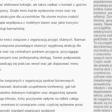
popularnonau
wać efektowne koktajle, ale także zadbać o kontakt z gośćmi
pozwalają po
krótkie mate
mprezy. Dzięki temu każde wydarzenie może stać się
kontekst, po
 atrakcyjne dla uczestników. Na stronie można znaleźć
refleksji. D
historię, go
ląda współpraca z mobilnym barem oraz jakie korzyści
naukę. Nawe
szczegółów,
sługi barmańskiej.
wiedzą kszta
zaczyna zada
podchodzi do
 treści związane z organizacją przyjęć ślubnych. Barman
To szczegól
związania pozwalające stworzyć wyjątkową atrakcję dla
dezinformacj
rozchodzą s
 stać się centralnym punktem przyjęcia, przyciągając
o znaczeniu 
racjami oraz profesjonalną obsługą. Serwis podpowiada
nowych techn
Część osób u
 sprawdzają się podczas wesel oraz jak dopasować menu
ale prawda j
można dziś z
i.
czytelnicze, 
cyfrowe oraz
świadomego 
atów związanych z organizacją spotkań biznesowych.
prowadzony
tanowić doskonałe uzupełnienie konferencji, gali lub
młodym i st
dopasowane 
owiednio dobranym koktajlom oraz eleganckiej oprawie
tekstu, poka
ego klimatu, który pozytywnie wpłynie na odbiór całego
do sięgania 
akurat są m
 eventowa to rozwiązanie coraz częściej wybierane przez
można też p
osób wraca d
wysoki standard organizacji wydarzeń.