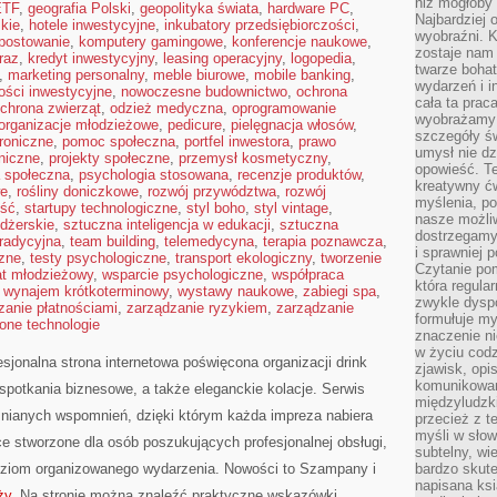
niż mogłoby 
ETF
,
geografia Polski
,
geopolityka świata
,
hardware PC
,
Najbardziej 
kie
,
hotele inwestycyjne
,
inkubatory przedsiębiorczości
,
wyobraźni. K
postowanie
,
komputery gamingowe
,
konferencje naukowe
,
zostaje nam
raz
,
kredyt inwestycyjny
,
leasing operacyjny
,
logopedia
,
twarze bohat
,
marketing personalny
,
meble biurowe
,
mobile banking
,
wydarzeń i i
ości inwestycyjne
,
nowoczesne budownictwo
,
ochrona
cała ta prac
chrona zwierząt
,
odzież medyczna
,
oprogramowanie
wyobrażamy s
organizacje młodzieżowe
,
pedicure
,
pielęgnacja włosów
,
szczegóły ś
troniczne
,
pomoc społeczna
,
portfel inwestora
,
prawo
umysł nie dz
oniczne
,
projekty społeczne
,
przemysł kosmetyczny
,
opowieść. Te
a społeczna
,
psychologia stosowana
,
recenzje produktów
,
kreatywny ć
we
,
rośliny doniczkowe
,
rozwój przywództwa
,
rozwój
myślenia, p
ść
,
startupy technologiczne
,
styl boho
,
styl vintage
,
nasze możliw
dżerskie
,
sztuczna inteligencja w edukacji
,
sztuczna
dostrzegamy 
tradycyjna
,
team building
,
telemedycyna
,
terapia poznawcza
,
i sprawniej 
zne
,
testy psychologiczne
,
transport ekologiczny
,
tworzenie
Czytanie po
at młodzieżowy
,
wsparcie psychologiczne
,
współpraca
która regula
,
wynajem krótkoterminowy
,
wystawy naukowe
,
zabiegi spa
,
zwykle dysp
zanie płatnościami
,
zarządzanie ryzykiem
,
zarządzanie
formułuje my
lone technologie
znaczenie ni
w życiu cod
jonalna strona internetowa poświęcona organizacji drink
zjawisk, opi
komunikowani
spotkania biznesowe, a także eleganckie kolacje. Serwis
międzyludzk
nianych wspomnień, dzięki którym każda impreza nabiera
przecież z t
myśli w słow
e stworzone dla osób poszukujących profesjonalnej obsługi,
subtelny, wi
oziom organizowanego wydarzenia. Nowości to Szampany i
bardzo skut
napisana ksi
ży
. Na stronie można znaleźć praktyczne wskazówki