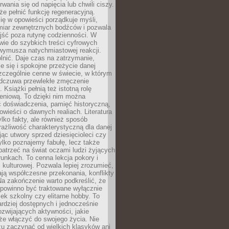
rwania się od napięcia lub chwili ciszy.
e pełnić funkcję regeneracyjną.
ię w opowieści porządkuje myśli,
iar zewnętrznych bodźców i pozwala
jść poza rutynę codzienności. W
wie do szybkich treści cyfrowych
 wymusza natychmiastowej reakcji.
nić. Daje czas na zatrzymanie,
e się i spokojne przeżycie danej
 szczególnie cenne w świecie, w którym
odczuwa przewlekłe zmęczenie
 Książki pełnią też istotną rolę
eniową. To dzięki nim można
 doświadczenia, pamięć historyczną,
powieści o dawnych realiach. Literatura
tylko fakty, ale również sposób
rażliwość charakterystyczną dla danej
jąc utwory sprzed dziesięcioleci czy
 tylko poznajemy fabułę, lecz także
atrzeć na świat oczami ludzi żyjących
unkach. To cenna lekcja pokory i
kulturowej. Pozwala lepiej zrozumieć,
ją współczesne przekonania, konflikty
Na zakończenie warto podkreślić, że
 powinno być traktowane wyłącznie
ek szkolny czy elitarne hobby. To
ardziej dostępnych i jednocześnie
rozwijających aktywności, jakie
że włączyć do swojego życia. Nie
zu zaczynać od wielkich klasyków ani