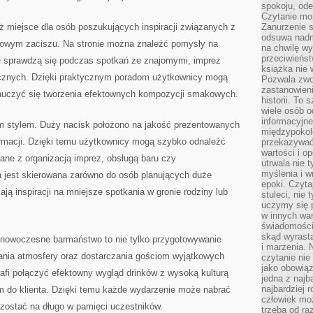
spokoju, ode
Czytanie moż
ież miejsce dla osób poszukujących inspiracji związanych z
Zanurzenie s
odsuwa nadm
owym zaciszu. Na stronie można znaleźć pomysły na
na chwilę wy
przeciwieńst
e sprawdzą się podczas spotkań ze znajomymi, imprez
książka nie
cznych. Dzięki praktycznym poradom użytkownicy mogą
Pozwala zwol
zastanowieni
nauczyć się tworzenia efektownych kompozycji smakowych.
historii. To
wiele osób 
informacyjne.
ym stylem. Duży nacisk położono na jakość prezentowanych
międzypokol
formacji. Dzięki temu użytkownicy mogą szybko odnaleźć
przekazywać
wartości i o
zane z organizacją imprez, obsługą baru czy
utrwala nie 
myślenia i w
 jest skierowana zarówno do osób planujących duże
epoki. Czyta
ają inspiracji na mniejsze spotkania w gronie rodziny lub
stuleci, nie
uczymy się p
w innych war
świadomości 
skąd wyrasta
nowoczesne barmaństwo to nie tylko przygotowywanie
i marzenia. 
wania atmosfery oraz dostarczania gościom wyjątkowych
czytanie nie
jako obowiąz
afi połączyć efektowny wygląd drinków z wysoką kulturą
jedna z najb
najbardziej 
em do klienta. Dzięki temu każde wydarzenie może nabrać
człowiek mo
zostać na długo w pamięci uczestników.
trzeba od ra