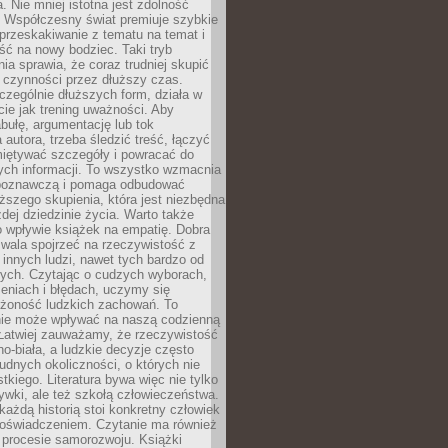
a. Nie mniej istotna jest zdolność
. Współczesny świat premiuje szybkie
przeskakiwanie z tematu na temat i
ść na nowy bodziec. Taki tryb
ia sprawia, że coraz trudniej skupić
j czynności przez dłuższy czas.
czególnie dłuższych form, działa w
ie jak trening uważności. Aby
bułę, argumentację lub tok
autora, trzeba śledzić treść, łączyć
miętywać szczegóły i powracać do
ych informacji. To wszystko wzmacnia
 poznawczą i pomaga odbudować
ższego skupienia, która jest niezbędna
dej dziedzinie życia. Warto także
 wpływie książek na empatię. Dobra
ozwala spojrzeć na rzeczywistość z
innych ludzi, nawet tych bardzo od
ych. Czytając o cudzych wyborach,
eniach i błędach, uczymy się
ożoność ludzkich zachowań. To
ie może wpływać na naszą codzienną
 Łatwiej zauważamy, że rzeczywistość
rno-biała, a ludzkie decyzje często
rudnych okoliczności, o których nie
kiego. Literatura bywa więc nie tylko
ywki, ale też szkołą człowieczeństwa.
każdą historią stoi konkretny człowiek
oświadczeniem. Czytanie ma również
 procesie samorozwoju. Książki