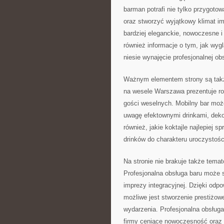
barman potrafi nie tylko przygoto
oraz stworzyć wyjątkowy klimat i
bardziej eleganckie, nowoczesne i
również informacje o tym, jak wyg
niesie wynajęcie profesjonalnej ob
Ważnym elementem strony są także
na wesele Warszawa prezentuje ro
gości weselnych. Mobilny bar może
uwagę efektownymi drinkami, deko
również, jakie koktajle najlepiej
drinków do charakteru uroczystośc
Na stronie nie brakuje także tem
Profesjonalna obsługa baru może s
imprezy integracyjnej. Dzięki odp
możliwe jest stworzenie prestiżow
wydarzenia. Profesjonalna obsługa
firmy ceniące nowoczesność oraz 