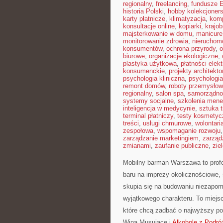
regionalny
,
freelancing
,
fundusze 
historia Polski
,
hobby kolekcjoners
karty płatnicze
,
klimatyzacja
,
kom
konsultacje online
,
kopiarki
,
krajob
majsterkowanie w domu
,
manicure
monitorowanie zdrowia
,
nieruchom
konsumentów
,
ochrona przyrody
,
o
biurowe
,
organizacje ekologiczne
,
plastyka użytkowa
,
płatności elek
konsumenckie
,
projekty architekt
psychologia kliniczna
,
psychologi
remont domów
,
roboty przemysło
regionalny
,
salon spa
,
samorządno
systemy socjalne
,
szkolenia mene
inteligencja w medycynie
,
sztuka 
terminal płatniczy
,
testy kosmetyc
treści
,
usługi chmurowe
,
wolontari
zespołowa
,
wspomaganie rozwoju
zarządzanie marketingiem
,
zarząd
zmianami
,
zaufanie publiczne
,
zie
Mobilny barman Warszawa to profes
baru na imprezy okolicznościowe, 
skupia się na budowaniu niezapom
wyjątkowego charakteru. To miejsc
które chcą zadbać o najwyższy p
Wina Musujące i
Alkohole z Podró