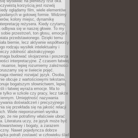
się wydawać na pierwszy rzut oka.
oczywistą korzyścią jest rozwój
iedy oglądamy film, wiele elementów
 podanych w gotowej formie. Widzimy
erów, kolory miejsc, dynamikę
nterpretację reżysera. Kiedy czytamy,
a odbywa się w naszej głowie. To my
obie przestrzeń, ton głosu, emocje i
wiata przedstawionego. Dzięki temu
iała biernie, lecz aktywnie współtworzy
go rodzaju wysiłek intelektualny i
wiczy zdolność abstrakcyjnego
omaga budować skojarzenia i poszerza
ości interpretacyjne. Z czasem łatwiej
niuanse, lepiej rozumiemy zależności
poruszamy się w świecie pojęć.
maga również rozwijać język. Osoba,
rnie obcuje z wartościowymi tekstami,
onuje bogatszym słownictwem, lepiej
śli i łatwiej wyraża emocje. Ma to
e tylko w szkole czy pracy, lecz także
ziennym. Umiejętność nazywania
sywania doświadczeń i precyzyjnego
a się przekłada się na jakość relacji
ich. Wiele nieporozumień wynika
ego, że nie potrafimy właściwie ubrać
a. Literatura uczy, że język może być
elowarstwowy i bogaty, a zarazem
eczny. Nawet pojedyncza dobrze
ążka potrafi zostawić w człowieku ślad