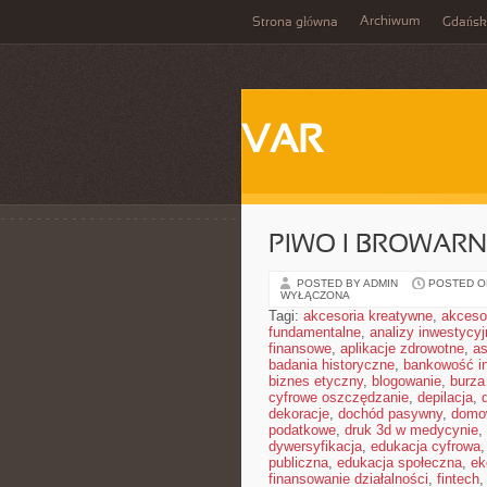
Archiwum
Strona główna
Gdańsk
VAR
PIWO I BROWAR
POSTED BY ADMIN
POSTED ON
WYŁĄCZONA
Tagi:
akcesoria kreatywne
,
akceso
fundamentalne
,
analizy inwestycyj
finansowe
,
aplikacje zdrowotne
,
a
badania historyczne
,
bankowość i
biznes etyczny
,
blogowanie
,
burz
cyfrowe oszczędzanie
,
depilacja
,
dekoracje
,
dochód pasywny
,
domo
podatkowe
,
druk 3d w medycynie
,
dywersyfikacja
,
edukacja cyfrowa
publiczna
,
edukacja społeczna
,
ek
finansowanie działalności
,
fintech