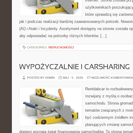
internet. Strona została pr
użytkownikach poszukujący
które sprawdzą się zarówn
jak i podczas realizacji bardziej zaawansowanych potrzeb. Nowośc
(AI) i Ataki i Incydenty. Asortyment dostępny na stronie została 
aby odpowiadać na potrzeby różnych klientów. […]
CATEGORIES:
NIERUCHOMOŚCI
WYPOŻYCZALNIE I CARSHARING
POSTED BY ADMIN
MAJ - 5 - 2026
MOŻLIWOŚĆ KOMENTOWAN
Rentdabcar to rozbudowany 
rozwijany z myślą o osobac
samochodu. Strona gromadz
tematów związanych z moto
być codziennym źródłem ins
planujących zmianę samocho
dopiero poznają świat finansowania samochodów. To strona tema