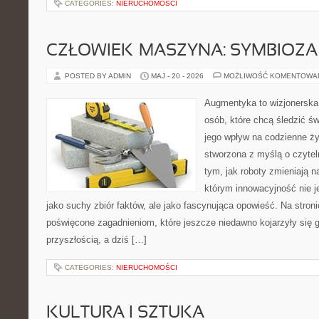
CATEGORIES:
NIERUCHOMOŚCI
CZŁOWIEK–MASZYNA: SYMBIOZA
POSTED BY ADMIN
MAJ - 20 - 2026
MOŻLIWOŚĆ KOMENTOWA
Augmentyka to wizjonerska 
osób, które chcą śledzić św
jego wpływ na codzienne ży
stworzona z myślą o czyteln
tym, jak roboty zmieniają 
którym innowacyjność nie j
jako suchy zbiór faktów, ale jako fascynująca opowieść. Na stron
poświęcone zagadnieniom, które jeszcze niedawno kojarzyły się g
przyszłością, a dziś […]
CATEGORIES:
NIERUCHOMOŚCI
KULTURA I SZTUKA