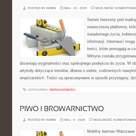
POSTED BY ADMIN
MAJ - 10 - 2026
MOŻLIWOŚĆ KOMENTOWA
Serwis tworzony pod marką
nowoczesna platforma, któr
świadomego życia, kobiecej
informacji. Internauci mogą
treści, które pomagają w c
Witryna została przygotowa
doceniają oryginalności oraz spokojnego podejścia do życia. W o
artykuły dotyczące trendów, dbania o siebie, codziennych nawyków
wnętrzarskich. Treści są opracowywane w sposób przystępny, dz
CATEGORIES:
NIERUCHOMOŚCI
PIWO I BROWARNICTWO
POSTED BY ADMIN
MAJ - 9 - 2026
MOŻLIWOŚĆ KOMENTOWAN
Mobilny barman Warszawa t