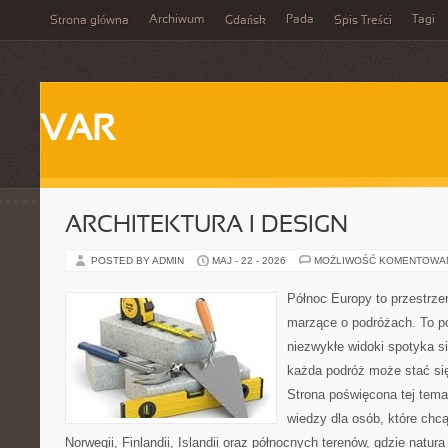
Archiwum
Pada
Tagi
Strona główna
Gdańsk
Spis Treści
VAR
ARCHITEKTURA I DESIGN
POSTED BY ADMIN
MAJ - 22 - 2026
MOŻLIWOŚĆ KOMENTOWA
Północ Europy to przestrze
marzące o podróżach. To pó
niezwykłe widoki spotyka s
każda podróż może stać się
Strona poświęcona tej tema
wiedzy dla osób, które chc
Norwegii, Finlandii, Islandii oraz północnych terenów, gdzie natur