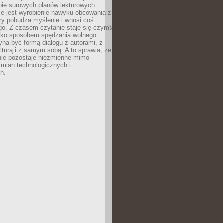
bie surowych planów lekturowych.
ze jest wyrobienie nawyku obcowania z
ry pobudza myślenie i wnosi coś
go. Z czasem czytanie staje się czymś
tylko sposobem spędzania wolnego
na być formą dialogu z autorami, z
kulturą i z samym sobą. A to sprawia, że
nie pozostaje niezmienne mimo
zmian technologicznych i
h.