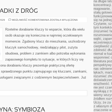
na długie lat
koncentracji
reagowanie, 
PADKI Z DRÓG
stałą gotowo
funkcjonowan
się na jedne
HISTORIE
 2026
MOŻLIWOŚĆ KOMENTOWANIA
ZOSTAŁA WYŁĄCZONA
I
Czytanie, sz
PRZYPADKI
tym kontekśc
Z
Rzetelne dorabianie kluczy to wsparcie, która dla wielu
DRÓG
zrozumieć fa
rozumowania 
osób okazuje się konieczna w najmniej oczekiwanym
wątki, zapa
momencie. Zgubiony klucz do mieszkania, uszkodzony
wcześniejsz
cierpliwość
kluczyk samochodowy, niedziałający pilot, zużyta
zdolność dłu
obudowa, problem z zamkiem albo potrzeba wykonania
niemal w każ
wspomnieć o
zapasowego kompletu to sytuacje, w których liczy się
literatura p
perspektywy 
ona dorabianiu kluczy prezentuje praktyczną ofertę
nas odmienn
ą sprawdzonego punktu zajmującego się kluczami, zamkami,
lękach, marz
rozumieć zł
usługami związanymi z codziennym bezpieczeństwem. Już
doświadczen
wrażliwość.
nie jest cza
wynikają z t
wiemy wszyst
źródłem rozr
Uczy, że za 
z własnym d
YNA: SYMBIOZA
znaczenie w