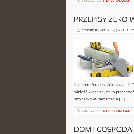
CATEGORIES:
NIERUCHOMOŚCI
PRZEPISY ZERO-
POSTED BY ADMIN
MAJ - 4 - 2
Polecam Poradnik Zakupowy i DIY 
odnieść wrażenie, że ta przestrze
przypadkowa prezentacja […]
CATEGORIES:
NIERUCHOMOŚCI
DOM I GOSPOD