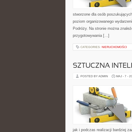
stworzone dla osób poszukujących 
poziom organizowanego wydarzeni
Podróży. Na stronie można znale
przygotowywania […]
CATEGORIES:
NIERUCHOMOŚCI
SZTUCZNA INTELI
POSTED BY ADMIN
MAJ - 7 - 2
jak i podczas realizacji bardziej