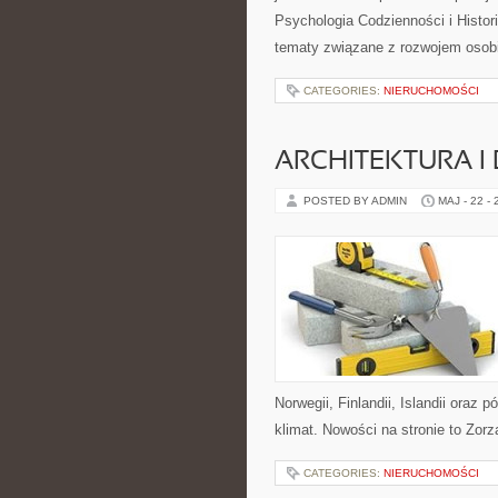
Psychologia Codzienności i Histori
tematy związane z rozwojem osob
CATEGORIES:
NIERUCHOMOŚCI
ARCHITEKTURA I
POSTED BY ADMIN
MAJ - 22 -
Norwegii, Finlandii, Islandii oraz
klimat. Nowości na stronie to Zor
CATEGORIES:
NIERUCHOMOŚCI