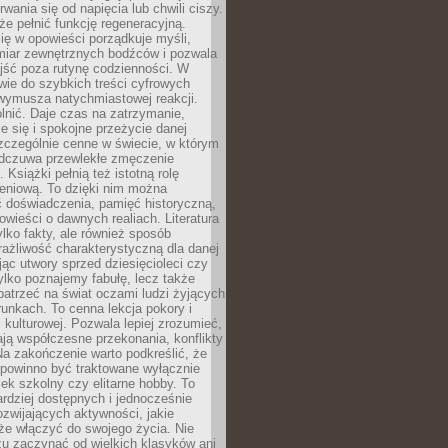
rwania się od napięcia lub chwili ciszy.
e pełnić funkcję regeneracyjną.
ię w opowieści porządkuje myśli,
iar zewnętrznych bodźców i pozwala
jść poza rutynę codzienności. W
wie do szybkich treści cyfrowych
 wymusza natychmiastowej reakcji.
nić. Daje czas na zatrzymanie,
e się i spokojne przeżycie danej
 szczególnie cenne w świecie, w którym
odczuwa przewlekłe zmęczenie
 Książki pełnią też istotną rolę
eniową. To dzięki nim można
 doświadczenia, pamięć historyczną,
powieści o dawnych realiach. Literatura
tylko fakty, ale również sposób
rażliwość charakterystyczną dla danej
jąc utwory sprzed dziesięcioleci czy
 tylko poznajemy fabułę, lecz także
atrzeć na świat oczami ludzi żyjących
unkach. To cenna lekcja pokory i
kulturowej. Pozwala lepiej zrozumieć,
ją współczesne przekonania, konflikty
Na zakończenie warto podkreślić, że
 powinno być traktowane wyłącznie
ek szkolny czy elitarne hobby. To
ardziej dostępnych i jednocześnie
rozwijających aktywności, jakie
że włączyć do swojego życia. Nie
zu zaczynać od wielkich klasyków ani