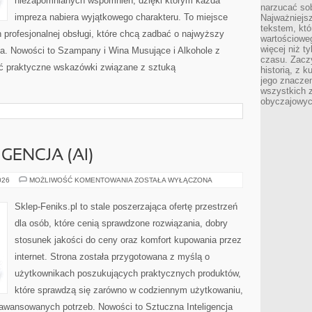
niezapomnianych wspomnień, dzięki którym każda
narzucać so
impreza nabiera wyjątkowego charakteru. To miejsce
Najważniejs
tekstem, któ
profesjonalnej obsługi, które chcą zadbać o najwyższy
wartościowe
więcej niż 
a. Nowości to Szampany i Wina Musujące i Alkohole z
czasu. Zaczy
źć praktyczne wskazówki związane z sztuką
historią, z 
jego znacze
wszystkich 
obyczajowyc
GENCJA (AI)
SZTUCZNA
026
MOŻLIWOŚĆ KOMENTOWANIA
ZOSTAŁA WYŁĄCZONA
INTELIGENCJA
(AI)
Sklep-Feniks.pl to stale poszerzająca ofertę przestrzeń
dla osób, które cenią sprawdzone rozwiązania, dobry
stosunek jakości do ceny oraz komfort kupowania przez
internet. Strona została przygotowana z myślą o
użytkownikach poszukujących praktycznych produktów,
które sprawdzą się zarówno w codziennym użytkowaniu,
 zaawansowanych potrzeb. Nowości to Sztuczna Inteligencja