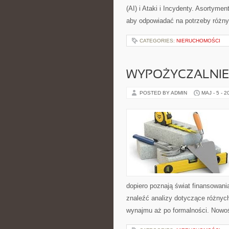
(AI) i Ataki i Incydenty. Asortyme
aby odpowiadać na potrzeby różny
CATEGORIES:
NIERUCHOMOŚCI
WYPOŻYCZALNIE 
POSTED BY ADMIN
MAJ - 5 - 2
dopiero poznają świat finansowan
znaleźć analizy dotyczące różnych
wynajmu aż po formalności. Nowoś