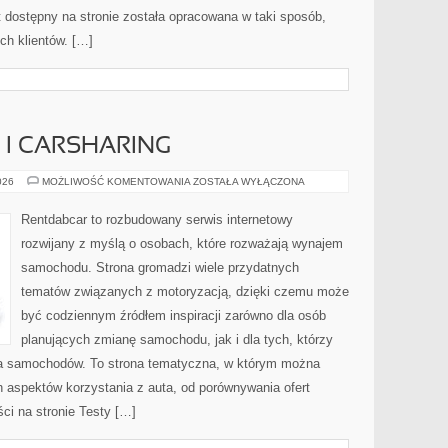
nt dostępny na stronie została opracowana w taki sposób,
ch klientów. […]
I CARSHARING
WYPOŻYCZALNIE
026
MOŻLIWOŚĆ KOMENTOWANIA
ZOSTAŁA WYŁĄCZONA
I
CARSHARING
Rentdabcar to rozbudowany serwis internetowy
rozwijany z myślą o osobach, które rozważają wynajem
samochodu. Strona gromadzi wiele przydatnych
tematów związanych z motoryzacją, dzięki czemu może
być codziennym źródłem inspiracji zarówno dla osób
planujących zmianę samochodu, jak i dla tych, którzy
ia samochodów. To strona tematyczna, w którym można
 aspektów korzystania z auta, od porównywania ofert
ci na stronie Testy […]