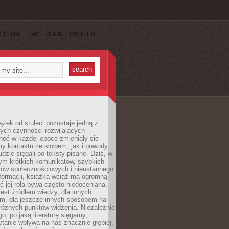
SCRIBE
FACEBOOK
TWITTER
ążek od stuleci pozostaje jedną z
ych czynności rozwijających
hoć w każdej epoce zmieniały się
y kontaktu ze słowem, jak i powody,
udzie sięgali po teksty pisane. Dziś, w
nym krótkich komunikatów, szybkich
iów społecznościowych i nieustannego
nformacji, książka wciąż ma ogromną
ć jej rola bywa często niedoceniana.
jest źródłem wiedzy, dla innych
m, dla jeszcze innych sposobem na
różnych punktów widzenia. Niezależnie
go, po jaką literaturę sięgamy,
ytanie wpływa na nas znacznie głębiej,