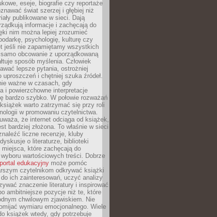
kowe, eseje, biografie czy reportaże
znawać świat szerzej i głębiej niż
riały publikowane w sieci. Dają
rządkują informacje i zachęcają do
zięki nim można lepiej zrozumieć
spodarkę, psychologię, kulturę czy
t jeśli nie zapamiętamy wszystkich
 samo obcowanie z uporządkowaną
łtuje sposób myślenia. Człowiek
wać lepsze pytania, ostrożniej
 uproszczeń i chętniej szuka źródeł.
nie ważne w czasach, gdy
a i powierzchowne interpretacje
ię bardzo szybko. W połowie rozważań
książek warto zatrzymać się przy roli
ologii w promowaniu czytelnictwa.
waża, że internet odciąga od książek,
est bardziej złożona. To właśnie w sieci
naleźć liczne recenzje, kluby
dyskusje o literaturze, biblioteki
 miejsca, które zachęcają do
wyboru wartościowych treści. Dobrze
portal edukacyjny
może pomóc
arszym czytelnikom odkrywać książki
do ich zainteresowań, uczyć analizy
zywać znaczenie literatury i inspirować
po ambitniejsze pozycje niż te, które
odnym chwilowym zjawiskiem. Nie
omijać wymiaru emocjonalnego. Wiele
o książek wtedy, gdy potrzebuje