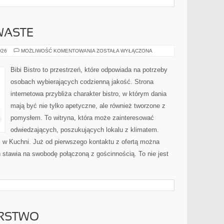
WASTE
PRZEPISY
026
MOŻLIWOŚĆ KOMENTOWANIA
ZOSTAŁA WYŁĄCZONA
ZERO-
WASTE
Bibi Bistro to przestrzeń, które odpowiada na potrzeby
osobach wybierających codzienną jakość. Strona
internetowa przybliża charakter bistro, w którym dania
mają być nie tylko apetyczne, ale również tworzone z
pomysłem. To witryna, która może zainteresować
odwiedzających, poszukujących lokalu z klimatem.
w Kuchni. Już od pierwszego kontaktu z ofertą można
ń stawia na swobodę połączoną z gościnnością. To nie jest
ARSTWO