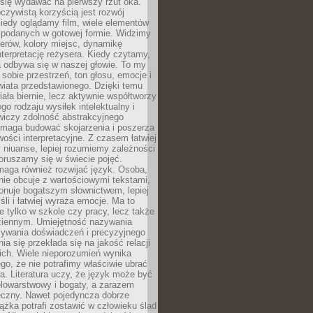
się wydawać na pierwszy rzut oka.
oczywistą korzyścią jest rozwój
iedy oglądamy film, wiele elementów
 podanych w gotowej formie. Widzimy
erów, kolory miejsc, dynamikę
nterpretację reżysera. Kiedy czytamy,
a odbywa się w naszej głowie. To my
obie przestrzeń, ton głosu, emocje i
wiata przedstawionego. Dzięki temu
iała biernie, lecz aktywnie współtworzy
go rodzaju wysiłek intelektualny i
wiczy zdolność abstrakcyjnego
omaga budować skojarzenia i poszerza
ości interpretacyjne. Z czasem łatwiej
niuanse, lepiej rozumiemy zależności
poruszamy się w świecie pojęć.
maga również rozwijać język. Osoba,
rnie obcuje z wartościowymi tekstami,
onuje bogatszym słownictwem, lepiej
śli i łatwiej wyraża emocje. Ma to
e tylko w szkole czy pracy, lecz także
ziennym. Umiejętność nazywania
sywania doświadczeń i precyzyjnego
a się przekłada się na jakość relacji
ich. Wiele nieporozumień wynika
ego, że nie potrafimy właściwie ubrać
a. Literatura uczy, że język może być
elowarstwowy i bogaty, a zarazem
eczny. Nawet pojedyncza dobrze
ążka potrafi zostawić w człowieku ślad