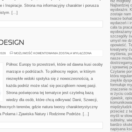
niż mogłoby 
Najbardziej 
e i Inspiracje. Strona ma informacyjny charakter i porusza
wyobraźni. K
istym. […]
zostaje nam
twarze bohat
wydarzeń i i
cała ta prac
wyobrażamy s
szczegóły ś
umysł nie dz
 DESIGN
opowieść. Te
kreatywny ć
ARCHITEKTURA
 2026
MOŻLIWOŚĆ KOMENTOWANIA
ZOSTAŁA WYŁĄCZONA
myślenia, p
I
nasze możliw
DESIGN
dostrzegamy 
Północ Europy to przestrzeń, które od dawna kusi osoby
i sprawniej 
marzące o podróżach. To północny region, w którym
Czytanie po
która regula
niezwykłe widoki spotyka się z nowoczesnością, a
zwykle dysp
formułuje my
każda podróż może stać się początkiem nowej pasji.
znaczenie ni
Strona poświęcona tej tematyce jest czytelną bazą
w życiu cod
zjawisk, opi
wiedzy dla osób, które chcą odkrywać Danii, Szwecji,
komunikowani
 północnych terenów, gdzie natura tworzy charakterystyczny
międzyludzk
przecież z t
za Polarna i Zjawiska Natury i Rodzinne Podróże. […]
myśli w słow
subtelny, wi
bardzo skut
napisana ksi