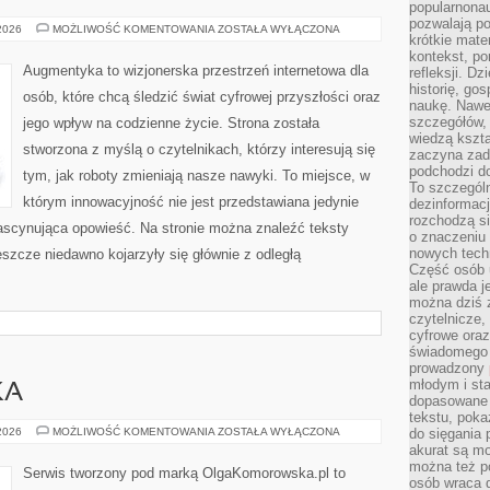
popularnonau
pozwalają po
CZŁOWIEK–
 2026
MOŻLIWOŚĆ KOMENTOWANIA
ZOSTAŁA WYŁĄCZONA
krótkie mate
MASZYNA:
SYMBIOZA
kontekst, po
Augmentyka to wizjonerska przestrzeń internetowa dla
refleksji. D
historię, go
osób, które chcą śledzić świat cyfrowej przyszłości oraz
naukę. Nawe
szczegółów,
jego wpływ na codzienne życie. Strona została
wiedzą kszta
stworzona z myślą o czytelnikach, którzy interesują się
zaczyna zada
podchodzi do
tym, jak roboty zmieniają nasze nawyki. To miejsce, w
To szczegól
którym innowacyjność nie jest przedstawiana jedynie
dezinformacj
rozchodzą s
 fascynująca opowieść. Na stronie można znaleźć teksty
o znaczeniu 
nowych techn
szcze niedawno kojarzyły się głównie z odległą
Część osób u
ale prawda j
można dziś z
czytelnicze, 
cyfrowe oraz
świadomego 
prowadzony
młodym i st
KA
dopasowane 
tekstu, poka
KULTURA
 2026
MOŻLIWOŚĆ KOMENTOWANIA
ZOSTAŁA WYŁĄCZONA
do sięgania 
I
akurat są m
SZTUKA
można też p
Serwis tworzony pod marką OlgaKomorowska.pl to
osób wraca d