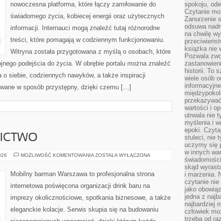
nowoczesna platforma, które łączy zamiłowanie do
spokoju, ode
Czytanie moż
świadomego życia, kobiecej energii oraz użytecznych
Zanurzenie s
odsuwa nadm
informacji. Internauci mogą znaleźć tutaj różnorodne
na chwilę wy
treści, które pomagają w codziennym funkcjonowaniu.
przeciwieńst
książka nie
Witryna została przygotowana z myślą o osobach, które
Pozwala zwol
ojnego podejścia do życia. W obrębie portalu można znaleźć
zastanowieni
historii. To
 o siebie, codziennych nawyków, a także inspiracji
wiele osób 
informacyjne.
ywane w sposób przystępny, dzięki czemu […]
międzypokol
przekazywać
wartości i o
utrwala nie 
myślenia i w
epoki. Czyta
NICTWO
stuleci, nie
uczymy się p
w innych war
PIWO
026
MOŻLIWOŚĆ KOMENTOWANIA
ZOSTAŁA WYŁĄCZONA
świadomości 
I
BROWARNICTWO
skąd wyrasta
Mobilny barman Warszawa to profesjonalna strona
i marzenia. 
czytanie nie
internetowa poświęcona organizacji drink baru na
jako obowiąz
jedna z najb
imprezy okolicznościowe, spotkania biznesowe, a także
najbardziej 
eleganckie kolacje. Serwis skupia się na budowaniu
człowiek mo
trzeba od ra