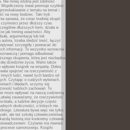
a. Nie mniej istotna jest zdolność
. Współczesny świat premiuje szybkie
przeskakiwanie z tematu na temat i
ść na nowy bodziec. Taki tryb
ia sprawia, że coraz trudniej skupić
j czynności przez dłuższy czas.
czególnie dłuższych form, działa w
ie jak trening uważności. Aby
bułę, argumentację lub tok
autora, trzeba śledzić treść, łączyć
miętywać szczegóły i powracać do
ych informacji. To wszystko wzmacnia
 poznawczą i pomaga odbudować
ższego skupienia, która jest niezbędna
dej dziedzinie życia. Warto także
 wpływie książek na empatię. Dobra
ozwala spojrzeć na rzeczywistość z
innych ludzi, nawet tych bardzo od
ych. Czytając o cudzych wyborach,
eniach i błędach, uczymy się
ożoność ludzkich zachowań. To
ie może wpływać na naszą codzienną
 Łatwiej zauważamy, że rzeczywistość
rno-biała, a ludzkie decyzje często
rudnych okoliczności, o których nie
kiego. Literatura bywa więc nie tylko
ywki, ale też szkołą człowieczeństwa.
każdą historią stoi konkretny człowiek
oświadczeniem. Czytanie ma również
 procesie samorozwoju. Książki