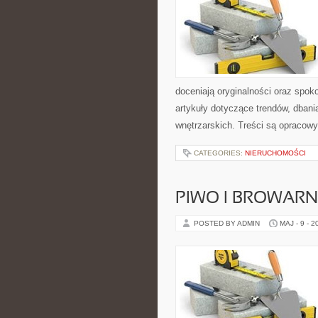
doceniają oryginalności oraz spok
artykuły dotyczące trendów, dbania
wnętrzarskich. Treści są opracow
CATEGORIES:
NIERUCHOMOŚCI
PIWO I BROWAR
POSTED BY ADMIN
MAJ - 9 - 2