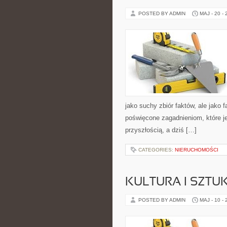
POSTED BY ADMIN
MAJ - 20 -
jako suchy zbiór faktów, ale jako
poświęcone zagadnieniom, które je
przyszłością, a dziś […]
CATEGORIES:
NIERUCHOMOŚCI
KULTURA I SZTU
POSTED BY ADMIN
MAJ - 10 -