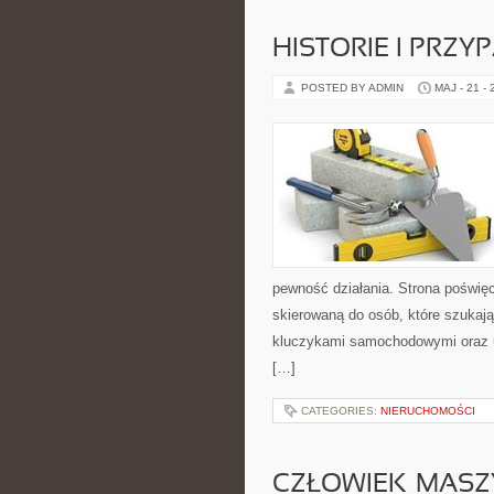
HISTORIE I PRZY
POSTED BY ADMIN
MAJ - 21 -
pewność działania. Strona poświęc
skierowaną do osób, które szukaj
kluczykami samochodowymi oraz 
[…]
CATEGORIES:
NIERUCHOMOŚCI
CZŁOWIEK–MASZ