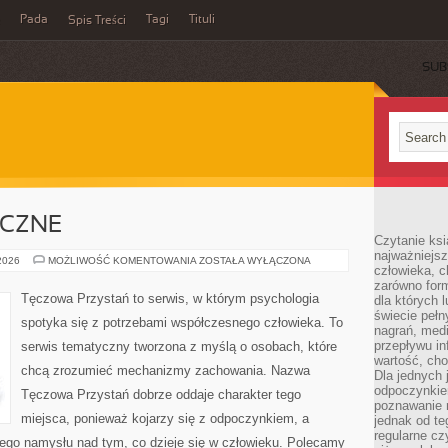
Pada
Tagi
Tituli
Spis Treści
SUB
ICZNE
Czytanie ksi
najważniejsz
ZDROWIE
 2026
MOŻLIWOŚĆ KOMENTOWANIA
ZOSTAŁA WYŁĄCZONA
człowieka, c
PSYCHICZNE
zarówno form
Tęczowa Przystań to serwis, w którym psychologia
dla których l
świecie peł
spotyka się z potrzebami współczesnego człowieka. To
nagrań, med
przepływu i
serwis tematyczny tworzona z myślą o osobach, które
wartość, cho
chcą zrozumieć mechanizmy zachowania. Nazwa
Dla jednych 
odpoczynkie
Tęczowa Przystań dobrze oddaje charakter tego
poznawanie 
miejsca, ponieważ kojarzy się z odpoczynkiem, a
jednak od te
regularne cz
ego namysłu nad tym, co dzieje się w człowieku. Polecamy