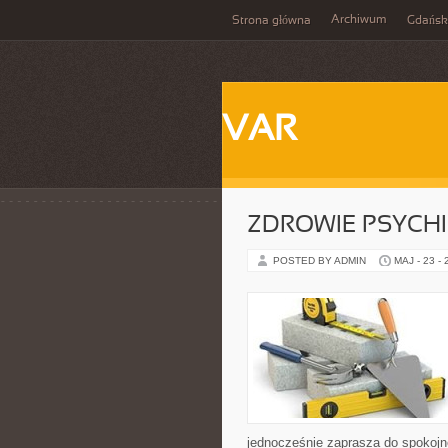
Archiwum
Strona główna
Gdańsk
VAR
ZDROWIE PSYCH
POSTED BY ADMIN
MAJ - 23 -
jednocześnie zaprasza do spokojn