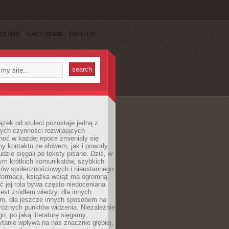
SCRIBE
FACEBOOK
TWITTER
ążek od stuleci pozostaje jedną z
ych czynności rozwijających
hoć w każdej epoce zmieniały się
y kontaktu ze słowem, jak i powody,
udzie sięgali po teksty pisane. Dziś, w
nym krótkich komunikatów, szybkich
iów społecznościowych i nieustannego
nformacji, książka wciąż ma ogromną
ć jej rola bywa często niedoceniana.
jest źródłem wiedzy, dla innych
m, dla jeszcze innych sposobem na
różnych punktów widzenia. Niezależnie
go, po jaką literaturę sięgamy,
ytanie wpływa na nas znacznie głębiej,