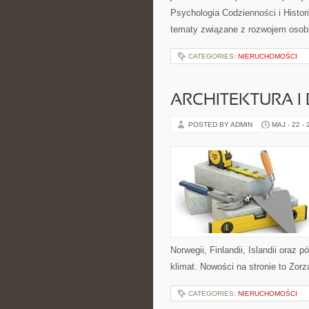
Psychologia Codzienności i Histori
tematy związane z rozwojem osob
CATEGORIES:
NIERUCHOMOŚCI
ARCHITEKTURA I
POSTED BY ADMIN
MAJ - 22 -
Norwegii, Finlandii, Islandii oraz
klimat. Nowości na stronie to Zor
CATEGORIES:
NIERUCHOMOŚCI