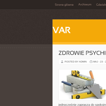
Archiwum
Strona główna
Gdańsk
VAR
ZDROWIE PSYCH
POSTED BY ADMIN
MAJ - 23 -
jednocześnie zaprasza do spokojn