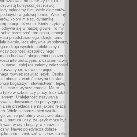
się wydawać na pierwszy rzut oka.
oczywistą korzyścią jest rozwój
iedy oglądamy film, wiele elementów
 podanych w gotowej formie. Widzimy
erów, kolory miejsc, dynamikę
nterpretację reżysera. Kiedy czytamy,
a odbywa się w naszej głowie. To my
obie przestrzeń, ton głosu, emocje i
wiata przedstawionego. Dzięki temu
iała biernie, lecz aktywnie współtworzy
go rodzaju wysiłek intelektualny i
wiczy zdolność abstrakcyjnego
omaga budować skojarzenia i poszerza
ości interpretacyjne. Z czasem łatwiej
niuanse, lepiej rozumiemy zależności
poruszamy się w świecie pojęć.
maga również rozwijać język. Osoba,
rnie obcuje z wartościowymi tekstami,
onuje bogatszym słownictwem, lepiej
śli i łatwiej wyraża emocje. Ma to
e tylko w szkole czy pracy, lecz także
ziennym. Umiejętność nazywania
sywania doświadczeń i precyzyjnego
a się przekłada się na jakość relacji
ich. Wiele nieporozumień wynika
ego, że nie potrafimy właściwie ubrać
a. Literatura uczy, że język może być
elowarstwowy i bogaty, a zarazem
eczny. Nawet pojedyncza dobrze
ążka potrafi zostawić w człowieku ślad