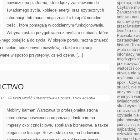
nowoczesna platforma, które łączy zamiłowanie do
spokoju, ode
Czytanie moż
świadomego życia, kobiecej energii oraz użytecznych
Zanurzenie s
odsuwa nadm
informacji. Internauci mogą znaleźć tutaj różnorodne
na chwilę wy
treści, które pomagają w codziennym funkcjonowaniu.
przeciwieńst
książka nie
Witryna została przygotowana z myślą o osobach, które
Pozwala zwol
ojnego podejścia do życia. W obrębie portalu można znaleźć
zastanowieni
historii. To
 o siebie, codziennych nawyków, a także inspiracji
wiele osób 
informacyjne.
ywane w sposób przystępny, dzięki czemu […]
międzypokol
przekazywać
wartości i o
utrwala nie 
myślenia i w
epoki. Czyta
NICTWO
stuleci, nie
uczymy się p
w innych war
PIWO
026
MOŻLIWOŚĆ KOMENTOWANIA
ZOSTAŁA WYŁĄCZONA
świadomości 
I
BROWARNICTWO
skąd wyrasta
Mobilny barman Warszawa to profesjonalna strona
i marzenia. 
czytanie nie
internetowa poświęcona organizacji drink baru na
jako obowiąz
jedna z najb
imprezy okolicznościowe, spotkania biznesowe, a także
najbardziej 
eleganckie kolacje. Serwis skupia się na budowaniu
człowiek mo
trzeba od ra