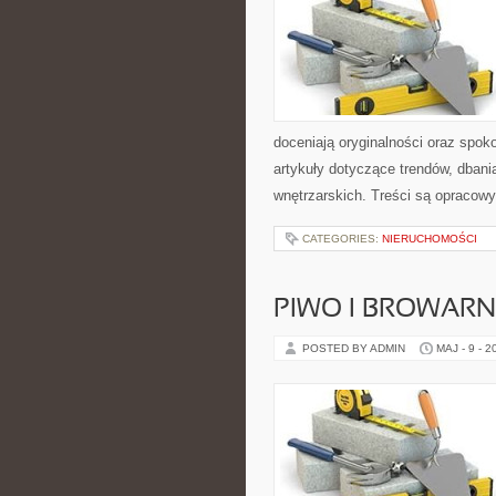
doceniają oryginalności oraz spok
artykuły dotyczące trendów, dbania
wnętrzarskich. Treści są opracow
CATEGORIES:
NIERUCHOMOŚCI
PIWO I BROWAR
POSTED BY ADMIN
MAJ - 9 - 2