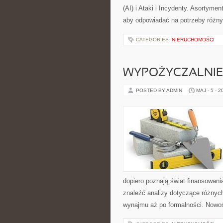
(AI) i Ataki i Incydenty. Asortyme
aby odpowiadać na potrzeby różny
CATEGORIES:
NIERUCHOMOŚCI
WYPOŻYCZALNIE 
POSTED BY ADMIN
MAJ - 5 - 2
dopiero poznają świat finansowan
znaleźć analizy dotyczące różnych
wynajmu aż po formalności. Nowoś