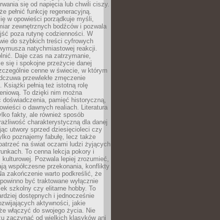
rwania się od napięcia lub chwili ciszy.
e pełnić funkcję regeneracyjną.
ię w opowieści porządkuje myśli,
iar zewnętrznych bodźców i pozwala
jść poza rutynę codzienności. W
wie do szybkich treści cyfrowych
 wymusza natychmiastowej reakcji.
nić. Daje czas na zatrzymanie,
e się i spokojne przeżycie danej
 szczególnie cenne w świecie, w którym
odczuwa przewlekłe zmęczenie
 Książki pełnią też istotną rolę
eniową. To dzięki nim można
 doświadczenia, pamięć historyczną,
powieści o dawnych realiach. Literatura
tylko fakty, ale również sposób
rażliwość charakterystyczną dla danej
jąc utwory sprzed dziesięcioleci czy
 tylko poznajemy fabułę, lecz także
atrzeć na świat oczami ludzi żyjących
unkach. To cenna lekcja pokory i
kulturowej. Pozwala lepiej zrozumieć,
ją współczesne przekonania, konflikty
Na zakończenie warto podkreślić, że
 powinno być traktowane wyłącznie
ek szkolny czy elitarne hobby. To
ardziej dostępnych i jednocześnie
rozwijających aktywności, jakie
że włączyć do swojego życia. Nie
zu zaczynać od wielkich klasyków ani