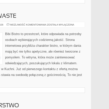
WASTE
PRZEPISY
026
MOŻLIWOŚĆ KOMENTOWANIA
ZOSTAŁA WYŁĄCZONA
ZERO-
WASTE
Bibi Bistro to przestrzeń, które odpowiada na potrzeby
osobach wybierających codzienną jakość. Strona
internetowa przybliża charakter bistro, w którym dania
mają być nie tylko apetyczne, ale również tworzone z
pomysłem. To witryna, która może zainteresować
odwiedzających, poszukujących lokalu z klimatem.
w Kuchni. Już od pierwszego kontaktu z ofertą można
ń stawia na swobodę połączoną z gościnnością. To nie jest
ARSTWO