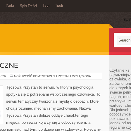
Pada
Tagi
Tituli
Spis Treści
SUB
ICZNE
Czytanie ksi
najważniejsz
ZDROWIE
 2026
MOŻLIWOŚĆ KOMENTOWANIA
ZOSTAŁA WYŁĄCZONA
człowieka, c
PSYCHICZNE
zarówno form
Tęczowa Przystań to serwis, w którym psychologia
dla których l
świecie peł
spotyka się z potrzebami współczesnego człowieka. To
nagrań, med
przepływu i
serwis tematyczny tworzona z myślą o osobach, które
wartość, cho
chcą zrozumieć mechanizmy zachowania. Nazwa
Dla jednych 
odpoczynkie
Tęczowa Przystań dobrze oddaje charakter tego
poznawanie 
miejsca, ponieważ kojarzy się z odpoczynkiem, a
jednak od te
regularne cz
ego namysłu nad tym, co dzieje się w człowieku. Polecamy