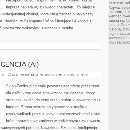
niezapomnianych wspomnień, dzięki którym każda
narzucać so
impreza nabiera wyjątkowego charakteru. To miejsce
Najważniejs
tekstem, któ
profesjonalnej obsługi, które chcą zadbać o najwyższy
wartościowe
więcej niż 
a. Nowości to Szampany i Wina Musujące i Alkohole z
czasu. Zaczy
źć praktyczne wskazówki związane z sztuką
historią, z 
jego znacze
wszystkich 
obyczajowyc
GENCJA (AI)
SZTUCZNA
026
MOŻLIWOŚĆ KOMENTOWANIA
ZOSTAŁA WYŁĄCZONA
INTELIGENCJA
(AI)
Sklep-Feniks.pl to stale poszerzająca ofertę przestrzeń
dla osób, które cenią sprawdzone rozwiązania, dobry
stosunek jakości do ceny oraz komfort kupowania przez
internet. Strona została przygotowana z myślą o
użytkownikach poszukujących praktycznych produktów,
które sprawdzą się zarówno w codziennym użytkowaniu,
 zaawansowanych potrzeb. Nowości to Sztuczna Inteligencja