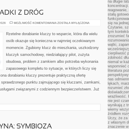
na długie lat
koncentracji
reagowanie, 
PADKI Z DRÓG
stałą gotowo
funkcjonowan
się na jedne
HISTORIE
 2026
MOŻLIWOŚĆ KOMENTOWANIA
ZOSTAŁA WYŁĄCZONA
I
Czytanie, sz
PRZYPADKI
tym kontekśc
Z
Rzetelne dorabianie kluczy to wsparcie, która dla wielu
DRÓG
zrozumieć fa
rozumowania 
osób okazuje się konieczna w najmniej oczekiwanym
wątki, zapa
momencie. Zgubiony klucz do mieszkania, uszkodzony
wcześniejsz
cierpliwość
kluczyk samochodowy, niedziałający pilot, zużyta
zdolność dłu
obudowa, problem z zamkiem albo potrzeba wykonania
niemal w każ
wspomnieć o
zapasowego kompletu to sytuacje, w których liczy się
literatura p
perspektywy 
ona dorabianiu kluczy prezentuje praktyczną ofertę
nas odmienn
ą sprawdzonego punktu zajmującego się kluczami, zamkami,
lękach, marz
rozumieć zł
usługami związanymi z codziennym bezpieczeństwem. Już
doświadczen
wrażliwość.
nie jest cza
wynikają z t
wiemy wszyst
źródłem rozr
Uczy, że za 
z własnym d
YNA: SYMBIOZA
znaczenie w