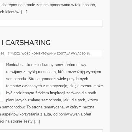
nt dostępny na stronie została opracowana w taki sposób,
ch klientów. […]
I CARSHARING
WYPOŻYCZALNIE
026
MOŻLIWOŚĆ KOMENTOWANIA
ZOSTAŁA WYŁĄCZONA
I
CARSHARING
Rentdabcar to rozbudowany serwis internetowy
rozwijany z myślą o osobach, które rozważają wynajem
samochodu. Strona gromadzi wiele przydatnych
tematów związanych z motoryzacją, dzięki czemu może
być codziennym źródłem inspiracji zarówno dla osób
planujących zmianę samochodu, jak i dla tych, którzy
ia samochodów. To strona tematyczna, w którym można
 aspektów korzystania z auta, od porównywania ofert
ci na stronie Testy […]