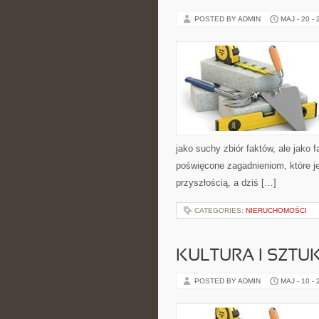
POSTED BY ADMIN
MAJ - 20 -
jako suchy zbiór faktów, ale jako
poświęcone zagadnieniom, które je
przyszłością, a dziś […]
CATEGORIES:
NIERUCHOMOŚCI
KULTURA I SZTU
POSTED BY ADMIN
MAJ - 10 -