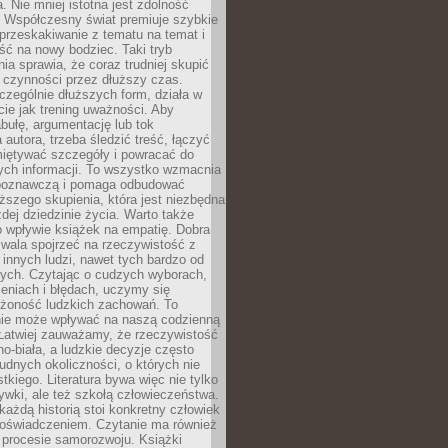
a. Nie mniej istotna jest zdolność
. Współczesny świat premiuje szybkie
przeskakiwanie z tematu na temat i
ść na nowy bodziec. Taki tryb
ia sprawia, że coraz trudniej skupić
j czynności przez dłuższy czas.
czególnie dłuższych form, działa w
ie jak trening uważności. Aby
bułę, argumentację lub tok
autora, trzeba śledzić treść, łączyć
miętywać szczegóły i powracać do
ych informacji. To wszystko wzmacnia
 poznawczą i pomaga odbudować
ższego skupienia, która jest niezbędna
dej dziedzinie życia. Warto także
 wpływie książek na empatię. Dobra
ozwala spojrzeć na rzeczywistość z
innych ludzi, nawet tych bardzo od
ych. Czytając o cudzych wyborach,
eniach i błędach, uczymy się
ożoność ludzkich zachowań. To
ie może wpływać na naszą codzienną
 Łatwiej zauważamy, że rzeczywistość
rno-biała, a ludzkie decyzje często
rudnych okoliczności, o których nie
kiego. Literatura bywa więc nie tylko
ywki, ale też szkołą człowieczeństwa.
każdą historią stoi konkretny człowiek
oświadczeniem. Czytanie ma również
 procesie samorozwoju. Książki