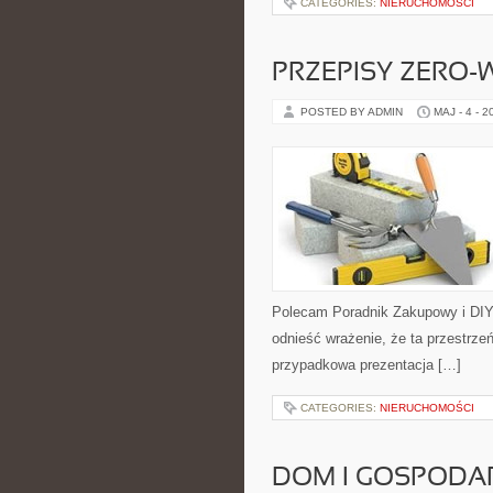
CATEGORIES:
NIERUCHOMOŚCI
PRZEPISY ZERO-
POSTED BY ADMIN
MAJ - 4 - 2
Polecam Poradnik Zakupowy i DIY 
odnieść wrażenie, że ta przestrze
przypadkowa prezentacja […]
CATEGORIES:
NIERUCHOMOŚCI
DOM I GOSPOD