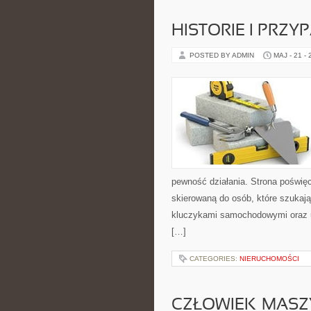
HISTORIE I PRZY
POSTED BY ADMIN
MAJ - 21 -
pewność działania. Strona poświęc
skierowaną do osób, które szukaj
kluczykami samochodowymi oraz 
[…]
CATEGORIES:
NIERUCHOMOŚCI
CZŁOWIEK–MASZ