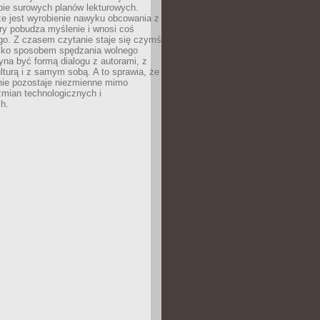
bie surowych planów lekturowych.
ze jest wyrobienie nawyku obcowania z
ry pobudza myślenie i wnosi coś
go. Z czasem czytanie staje się czymś
tylko sposobem spędzania wolnego
na być formą dialogu z autorami, z
kulturą i z samym sobą. A to sprawia, że
nie pozostaje niezmienne mimo
zmian technologicznych i
h.