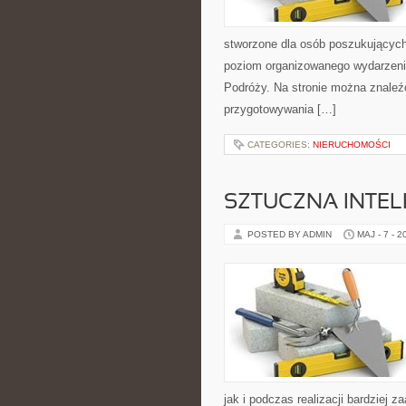
stworzone dla osób poszukujących 
poziom organizowanego wydarzeni
Podróży. Na stronie można znale
przygotowywania […]
CATEGORIES:
NIERUCHOMOŚCI
SZTUCZNA INTELI
POSTED BY ADMIN
MAJ - 7 - 2
jak i podczas realizacji bardziej