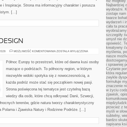
niż mogłoby 
Najbardziej 
e i Inspiracje. Strona ma informacyjny charakter i porusza
wyobraźni. K
istym. […]
zostaje nam
twarze bohat
wydarzeń i i
cała ta prac
wyobrażamy s
szczegóły ś
umysł nie dz
 DESIGN
opowieść. Te
kreatywny ć
ARCHITEKTURA
 2026
MOŻLIWOŚĆ KOMENTOWANIA
ZOSTAŁA WYŁĄCZONA
myślenia, p
I
nasze możliw
DESIGN
dostrzegamy 
Północ Europy to przestrzeń, które od dawna kusi osoby
i sprawniej 
marzące o podróżach. To północny region, w którym
Czytanie po
która regula
niezwykłe widoki spotyka się z nowoczesnością, a
zwykle dysp
formułuje my
każda podróż może stać się początkiem nowej pasji.
znaczenie ni
Strona poświęcona tej tematyce jest czytelną bazą
w życiu cod
zjawisk, opi
wiedzy dla osób, które chcą odkrywać Danii, Szwecji,
komunikowani
 północnych terenów, gdzie natura tworzy charakterystyczny
międzyludzk
przecież z t
za Polarna i Zjawiska Natury i Rodzinne Podróże. […]
myśli w słow
subtelny, wi
bardzo skut
napisana ksi