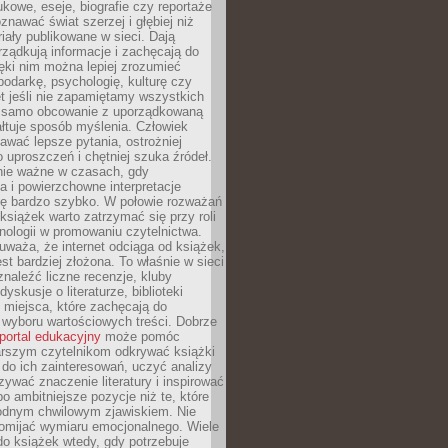
kowe, eseje, biografie czy reportaże
znawać świat szerzej i głębiej niż
riały publikowane w sieci. Dają
rządkują informacje i zachęcają do
zięki nim można lepiej zrozumieć
spodarkę, psychologię, kulturę czy
t jeśli nie zapamiętamy wszystkich
 samo obcowanie z uporządkowaną
łtuje sposób myślenia. Człowiek
wać lepsze pytania, ostrożniej
 uproszczeń i chętniej szuka źródeł.
nie ważne w czasach, gdy
a i powierzchowne interpretacje
ię bardzo szybko. W połowie rozważań
książek warto zatrzymać się przy roli
ologii w promowaniu czytelnictwa.
waża, że internet odciąga od książek,
est bardziej złożona. To właśnie w sieci
naleźć liczne recenzje, kluby
dyskusje o literaturze, biblioteki
 miejsca, które zachęcają do
wyboru wartościowych treści. Dobrze
portal edukacyjny
może pomóc
arszym czytelnikom odkrywać książki
do ich zainteresowań, uczyć analizy
zywać znaczenie literatury i inspirować
po ambitniejsze pozycje niż te, które
odnym chwilowym zjawiskiem. Nie
omijać wymiaru emocjonalnego. Wiele
o książek wtedy, gdy potrzebuje