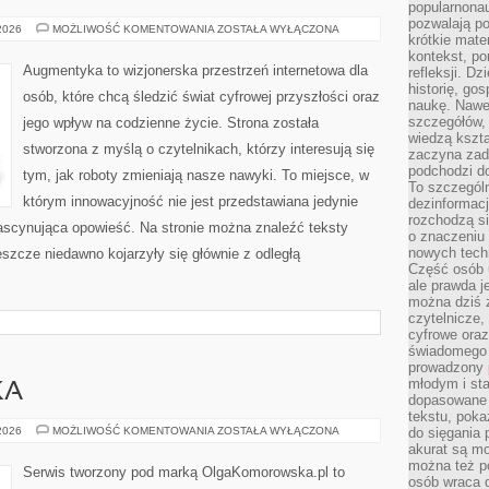
popularnonau
pozwalają po
CZŁOWIEK–
 2026
MOŻLIWOŚĆ KOMENTOWANIA
ZOSTAŁA WYŁĄCZONA
krótkie mate
MASZYNA:
SYMBIOZA
kontekst, po
Augmentyka to wizjonerska przestrzeń internetowa dla
refleksji. D
historię, go
osób, które chcą śledzić świat cyfrowej przyszłości oraz
naukę. Nawe
szczegółów,
jego wpływ na codzienne życie. Strona została
wiedzą kszta
stworzona z myślą o czytelnikach, którzy interesują się
zaczyna zada
podchodzi do
tym, jak roboty zmieniają nasze nawyki. To miejsce, w
To szczegól
którym innowacyjność nie jest przedstawiana jedynie
dezinformacj
rozchodzą s
 fascynująca opowieść. Na stronie można znaleźć teksty
o znaczeniu 
nowych techn
szcze niedawno kojarzyły się głównie z odległą
Część osób u
ale prawda j
można dziś z
czytelnicze, 
cyfrowe oraz
świadomego 
prowadzony
młodym i st
KA
dopasowane 
tekstu, poka
KULTURA
 2026
MOŻLIWOŚĆ KOMENTOWANIA
ZOSTAŁA WYŁĄCZONA
do sięgania 
I
akurat są m
SZTUKA
można też p
Serwis tworzony pod marką OlgaKomorowska.pl to
osób wraca d