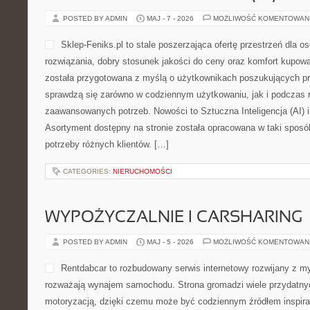
POSTED BY ADMIN
MAJ - 7 - 2026
MOŻLIWOŚĆ KOMENTOWAN
Sklep-Feniks.pl to stale poszerzająca ofertę przestrzeń dla o
rozwiązania, dobry stosunek jakości do ceny oraz komfort kupowan
została przygotowana z myślą o użytkownikach poszukujących pr
sprawdzą się zarówno w codziennym użytkowaniu, jak i podczas re
zaawansowanych potrzeb. Nowości to Sztuczna Inteligencja (AI) i 
Asortyment dostępny na stronie została opracowana w taki spos
potrzeby różnych klientów. […]
CATEGORIES:
NIERUCHOMOŚCI
WYPOŻYCZALNIE I CARSHARING
POSTED BY ADMIN
MAJ - 5 - 2026
MOŻLIWOŚĆ KOMENTOWAN
Rentdabcar to rozbudowany serwis internetowy rozwijany z my
rozważają wynajem samochodu. Strona gromadzi wiele przydatn
motoryzacją, dzięki czemu może być codziennym źródłem inspira