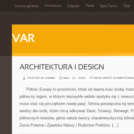
Archiwum
Pada
Tagi
Strona główna
Gdańsk
Spis Treści
VAR
ARCHITEKTURA I DESIGN
POSTED BY ADMIN
MAJ - 22 - 2026
MOŻLIWOŚĆ KOMENTOWA
Północ Europy to przestrzeń, które od dawna kusi osoby mar
północny region, w którym niezwykłe widoki spotyka się z nowoc
może stać się początkiem nowej pasji. Strona poświęcona tej tem
wiedzy dla osób, które chcą odkrywać Danii, Szwecji, Norwegii, Fin
północnych terenów, gdzie natura tworzy charakterystyczny klimat
Zorza Polarna i Zjawiska Natury i Rodzinne Podróże. […]