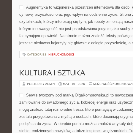
Augmentyka to wizjonerska przestrzeń internetowa dla osób, k
cyfrowej przyszłości oraz jego wpływ na codzienne życie. Strona
czytelnikach, którzy interesują się tym, jak roboty zmieniają nas
którym innowacyjność nie jest przedstawiana jedynie jako suchy zb
fascynująca opowieść. Na stronie można znaleźć teksty poświęc
jeszcze niedawno kojarzyły się głównie z odległą przyszłością, a 
CATEGORIES:
NIERUCHOMOŚCI
KULTURA I SZTUKA
POSTED BY ADMIN
MAJ - 10 - 2026
MOŻLIWOŚĆ KOMENTOWA
Serwis tworzony pod marką OlgaKomorowska.pl to nowoczesna
zamiłowanie do świadomego życia, kobiecej energii oraz użyteczny
mogą znaleźć tutaj różnorodne treści, które pomagają w codzien
została przygotowana z myślą o osobach, które doceniają orygina
podejścia do życia. W obrębie portalu można znaleźć artykuły do
siebie, codziennych nawyków, a także inspiracji wnętrzarskich. 