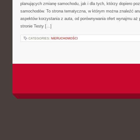
planujących zmianę samochodu, jak i dla tych, którzy dopiero poz
samochodów. To strona tematyczna, w którym można znaleźć ana
aspektów korzystania z auta, od porównywania ofert wynajmu aż 
stronie Testy […]
CATEGORIES:
NIERUCHOMOŚCI