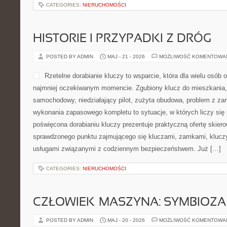
CATEGORIES:
NIERUCHOMOŚCI
HISTORIE I PRZYPADKI Z DRÓG
POSTED BY ADMIN
MAJ - 21 - 2026
MOŻLIWOŚĆ KOMENTOWA
Rzetelne dorabianie kluczy to wsparcie, która dla wielu osób 
najmniej oczekiwanym momencie. Zgubiony klucz do mieszkania
samochodowy, niedziałający pilot, zużyta obudowa, problem z za
wykonania zapasowego kompletu to sytuacje, w których liczy się 
poświęcona dorabianiu kluczy prezentuje praktyczną ofertę skier
sprawdzonego punktu zajmującego się kluczami, zamkami, kluc
usługami związanymi z codziennym bezpieczeństwem. Już […]
CATEGORIES:
NIERUCHOMOŚCI
CZŁOWIEK–MASZYNA: SYMBIOZA
POSTED BY ADMIN
MAJ - 20 - 2026
MOŻLIWOŚĆ KOMENTOWA