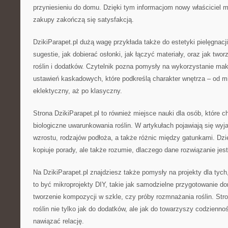
przyniesieniu do domu. Dzięki tym informacjom nowy właściciel 
zakupy zakończą się satysfakcją.
DzikiParapet.pl dużą wagę przykłada także do estetyki pielęgnacji 
sugestie, jak dobierać osłonki, jak łączyć materiały, oraz jak two
roślin i dodatków. Czytelnik pozna pomysły na wykorzystanie ma
ustawień kaskadowych, które podkreślą charakter wnętrza – od m
eklektyczny, aż po klasyczny.
Strona DzikiParapet.pl to również miejsce nauki dla osób, które c
biologiczne uwarunkowania roślin. W artykułach pojawiają się wy
wzrostu, rodzajów podłoża, a także różnic między gatunkami. Dzię
kopiuje porady, ale także rozumie, dlaczego dane rozwiązanie jest 
Na DzikiParapet.pl znajdziesz także pomysły na projekty dla tych
to być mikroprojekty DIY, takie jak samodzielne przygotowanie 
tworzenie kompozycji w szkle, czy próby rozmnażania roślin. Str
roślin nie tylko jak do dodatków, ale jak do towarzyszy codzienno
nawiązać relację.