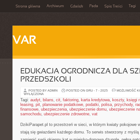
Archiwum
Pada
Tagi
Strona główna
Gdańsk
Spis Treści
VAR
EDUKACJA OGRODNICZA DLA SZ
PRZEDSZKOLI
POSTED BY ADMIN
POSTED ON GRU - 7 - 2025
MOŻLIWOŚĆ 
WYŁĄCZONA
Tagi:
audyt
,
bilans
,
cit
,
faktoring
,
karta kredytowa
,
koszty
,
księgi
leasing
,
pit
,
planowanie podatkowe
,
podatki
,
polisa
,
przychody
,
ra
finansowe
,
ubezpieczenia
,
ubezpieczenie domu
,
ubezpieczenie na
samochodu
,
ubezpieczenie zdrowotne
,
vat
DzikiParapet.pl to przestrzeń w sieci, w którym kwiaty pokojowe 
stają się gwiazdami każdego domu. To serwis stworzony z myślą 
zamienić swój okienny kąt w miejsko-domową dżunglę, pełną natc