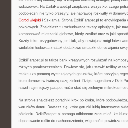
wskazówek. Na DzikiParapet.pl znajdziesz wszystko, czego potrz
podopieczni nie tylko przeżyły, ale naprawdę rozkwitły w domow
Ogród wiejski
i Szklarnia. Strona DzikiParapet.pl to encyklopedia
pokojowych. Znajdziesz tu rozbudowane teksty opisujące, jak nawa
komponować mieszanki glebowe, kiedy zasilać oraz w jaki sposób
Każdy tekst przygotowany jest tak, aby nowicjusz mógł łatwo wdro
wieloletni hodowca znalazł dodatkowe smaczki do rozwijania swoje
DzikiParapet.pl to także bank kreatywnych rozwiązań na kompozy
różnych pomieszczeniach. Dowiesz się, jak ustawić rośliny w salo
relaksu za pomocą wyciszających gatunków, które sprzyjają regen
biuro domowe w twórczą oazę zieleni. Dzięki sugestiom z DzikiPa
nawet najmniejszy parapet może stać się zielonym mikrokosmos
Na stronie znajdziesz poradniki krok po kroku, które podpowiedzą,
warunków domu. Dowiesz się, które gatunki lubią intensywne świat
półcieniu. DzikiParapet.pl pomaga odbiorcom zrozumieć, że kluc
dopasowanie roślin do nasłonecznienia, wilgotności powietrza oraz