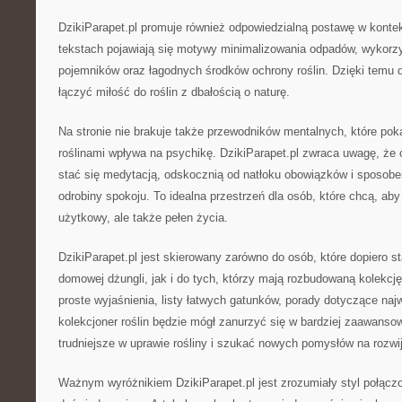
DzikiParapet.pl promuje również odpowiedzialną postawę w kont
tekstach pojawiają się motywy minimalizowania odpadów, wykorz
pojemników oraz łagodnych środków ochrony roślin. Dzięki tem
łączyć miłość do roślin z dbałością o naturę.
Na stronie nie brakuje także przewodników mentalnych, które poka
roślinami wpływa na psychikę. DzikiParapet.pl zwraca uwagę, ż
stać się medytacją, odskocznią od natłoku obowiązków i sposob
odrobiny spokoju. To idealna przestrzeń dla osób, które chcą, aby 
użytkowy, ale także pełen życia.
DzikiParapet.pl jest skierowany zarówno do osób, które dopiero st
domowej dżungli, jak i do tych, którzy mają rozbudowaną kolekcję
proste wyjaśnienia, listy łatwych gatunków, porady dotyczące na
kolekcjoner roślin będzie mógł zanurzyć się w bardziej zaawans
trudniejsze w uprawie rośliny i szukać nowych pomysłów na rozwija
Ważnym wyróżnikiem DzikiParapet.pl jest zrozumiały styl połąc