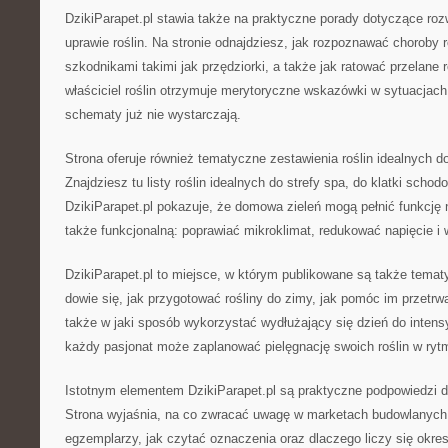
DzikiParapet.pl stawia także na praktyczne porady dotyczące ro
uprawie roślin. Na stronie odnajdziesz, jak rozpoznawać choroby r
szkodnikami takimi jak przędziorki, a także jak ratować przelane r
właściciel roślin otrzymuje merytoryczne wskazówki w sytuacjach
schematy już nie wystarczają.
Strona oferuje również tematyczne zestawienia roślin idealnych 
Znajdziesz tu listy roślin idealnych do strefy spa, do klatki scho
DzikiParapet.pl pokazuje, że domowa zieleń mogą pełnić funkcję n
także funkcjonalną: poprawiać mikroklimat, redukować napięcie i 
DzikiParapet.pl to miejsce, w którym publikowane są także tematy
dowie się, jak przygotować rośliny do zimy, jak pomóc im przetrw
także w jaki sposób wykorzystać wydłużający się dzień do inten
każdy pasjonat może zaplanować pielęgnację swoich roślin w rytm
Istotnym elementem DzikiParapet.pl są praktyczne podpowiedzi d
Strona wyjaśnia, na co zwracać uwagę w marketach budowlanych,
egzemplarzy, jak czytać oznaczenia oraz dlaczego liczy się okre