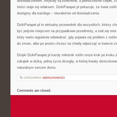
doświadczeniem. Artykuły są konkretne, a jednocześnie ciepłe, c
treści staje się relaksem. DzikiParapet.pl pokazuje, że świat rośl
dostępny dla każdego – niezależnie od doświadczenia.
DzikiParapet.pl to wirtualny przewodnik dla wszystkich, którzy ch
być jedynie miejscem na przypadkowe przedmioty, a stał się mini
który warto regularnie odwiedzać, gdy pojawia się problem z rośl
do zmian, albo po prostu chcesz na chwilę odpocząć w świecie zie
Dzięki DzikiParapet.pl każdy miłośnik roślin może krok po kroku 
zakątek w dziką, pełną życia dżunglę, w której kwiaty doniczkowe
naturalnym sercem domu.
CATEGORIES:
NIERUCHOMOŚCI
Comments are closed.