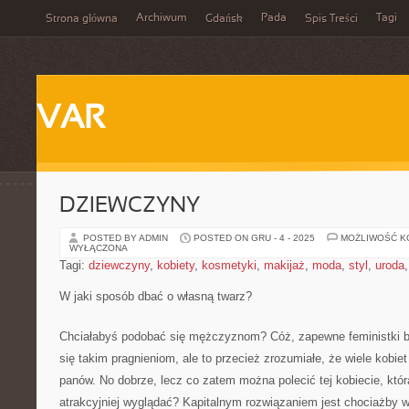
Archiwum
Pada
Tagi
Strona główna
Gdańsk
Spis Treści
VAR
DZIEWCZYNY
POSTED BY ADMIN
POSTED ON GRU - 4 - 2025
MOŻLIWOŚĆ 
WYŁĄCZONA
Tagi:
dziewczyny
,
kobiety
,
kosmetyki
,
makijaż
,
moda
,
styl
,
uroda
W jaki sposób dbać o własną twarz?
Chciałabyś podobać się mężczyznom? Cóż, zapewne feministki b
się takim pragnieniom, ale to przecież zrozumiałe, że wiele kobie
panów. No dobrze, lecz co zatem można polecić tej kobiecie, któr
atrakcyjniej wyglądać? Kapitalnym rozwiązaniem jest chociażby w