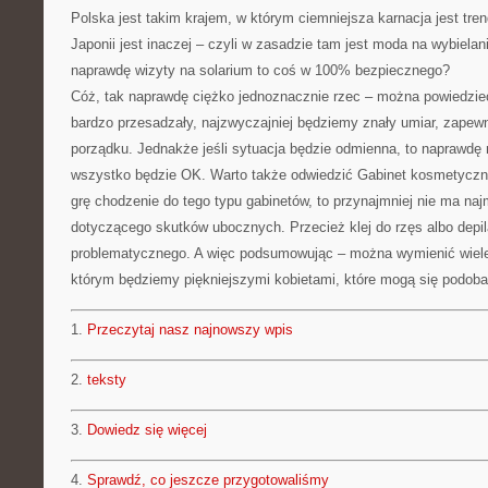
Polska jest takim krajem, w którym ciemniejsza karnacja jest tren
Japonii jest inaczej – czyli w zasadzie tam jest moda na wybielan
naprawdę wizyty na solarium to coś w 100% bezpiecznego?
Cóż, tak naprawdę ciężko jednoznacznie rzec – można powiedzieć
bardzo przesadzały, najzwyczajniej będziemy znały umiar, zape
porządku. Jednakże jeśli sytuacja będzie odmienna, to naprawdę
wszystko będzie OK. Warto także odwiedzić Gabinet kosmetyczny
grę chodzenie do tego typu gabinetów, to przynajmniej nie ma na
dotyczącego skutków ubocznych. Przecież klej do rzęs albo depila
problematycznego. A więc podsumowując – można wymienić wiele 
którym będziemy piękniejszymi kobietami, które mogą się podob
1.
Przeczytaj nasz najnowszy wpis
2.
teksty
3.
Dowiedz się więcej
4.
Sprawdź, co jeszcze przygotowaliśmy