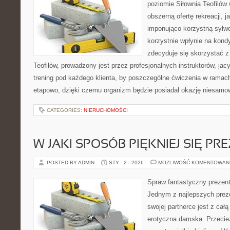
poziomie Siłownia Teofilów
obszerną ofertę rekreacji, 
imponująco korzystną sylwe
korzystnie wpłynie na kond
zdecyduje się skorzystać z o
Teofilów, prowadzony jest przez profesjonalnych instruktorów, ja
trening pod każdego klienta, by poszczególne ćwiczenia w ramac
etapowo, dzięki czemu organizm będzie posiadał okazję niesamo
CATEGORIES:
NIERUCHOMOŚCI
W JAKI SPOSÓB PIĘKNIEJ SIĘ P
POSTED BY ADMIN
STY - 2 - 2026
MOŻLIWOŚĆ KOMENTOWAN
Spraw fantastyczny prezent
Jednym z najlepszych prez
swojej partnerce jest z cał
erotyczna damska. Przecie