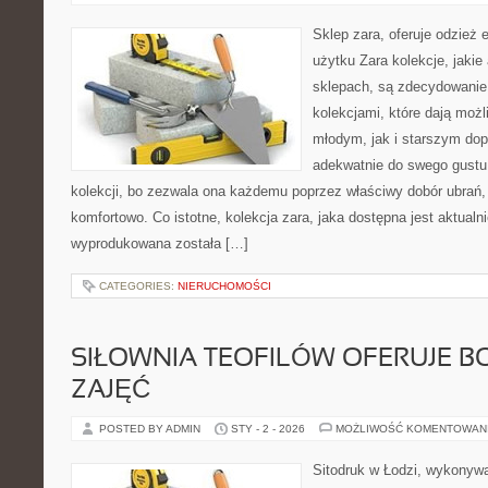
Sklep zara, oferuje odzież 
użytku Zara kolekcje, jakie 
sklepach, są zdecydowanie 
kolekcjami, które dają mo
młodym, jak i starszym do
adekwatnie do swego gustu 
kolekcji, bo zezwala ona każdemu poprzez właściwy dobór ubrań, 
komfortowo. Co istotne, kolekcja zara, jaka dostępna jest aktualni
wyprodukowana została […]
CATEGORIES:
NIERUCHOMOŚCI
SIŁOWNIA TEOFILÓW OFERUJE B
ZAJĘĆ
POSTED BY ADMIN
STY - 2 - 2026
MOŻLIWOŚĆ KOMENTOWAN
Sitodruk w Łodzi, wykonyw