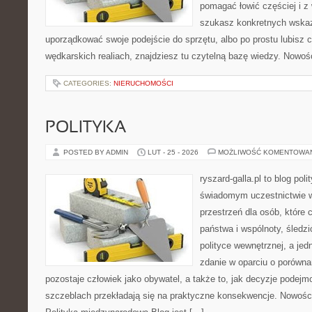
pomagać łowić częściej i z 
szukasz konkretnych wska
uporządkować swoje podejście do sprzętu, albo po prostu lubisz c
wędkarskich realiach, znajdziesz tu czytelną bazę wiedzy. Nowośc
CATEGORIES:
NIERUCHOMOŚCI
POLITYKA
POSTED BY ADMIN
LUT - 25 - 2026
MOŻLIWOŚĆ KOMENTOWA
ryszard-galla.pl to blog pol
świadomym uczestnictwie w
przestrzeń dla osób, które
państwa i wspólnoty, śledz
polityce wewnętrznej, a je
zdanie w oparciu o porówna
pozostaje człowiek jako obywatel, a także to, jak decyzje podej
szczeblach przekładają się na praktyczne konsekwencje. Nowości 