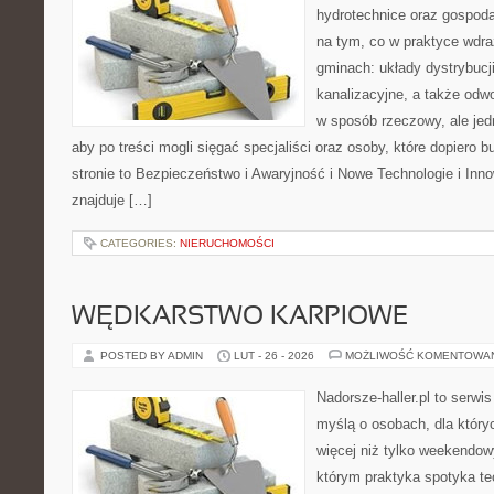
hydrotechnice oraz gospoda
na tym, co w praktyce wdra
gminach: układy dystrybucj
kanalizacyjne, a także odwo
w sposób rzeczowy, ale jed
aby po treści mogli sięgać specjaliści oraz osoby, które dopiero 
stronie to Bezpieczeństwo i Awaryjność i Nowe Technologie i Inn
znajduje […]
CATEGORIES:
NIERUCHOMOŚCI
WĘDKARSTWO KARPIOWE
POSTED BY ADMIN
LUT - 26 - 2026
MOŻLIWOŚĆ KOMENTOWA
Nadorsze-haller.pl to serwi
myślą o osobach, dla który
więcej niż tylko weekendo
którym praktyka spotyka te