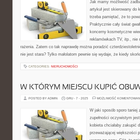
Jak mamy możliwość zadba
artykuł jest skierowany do 
trzeba pamiętać, że to pow
Praktycznie cały świat gwał
koncerny kosmetyczne wiedz
reklamówkach TV, itp., nie 
rażenia. Zatem co tak naprawdę można poradzić czterdziestoletnie
nie jest stara? Tylko małolatom pewnie się wydaje, że kiedy sko
CATEGORIES:
NIERUCHOMOŚCI
W KTÓRYM MIEJSCU KUPIĆ OBUW
POSTED BY ADMIN
GRU - 7 - 2025
MOŻLIWOŚĆ KOMENTOWAN
W jaki sposób sporo taniej
zupełności oczywistym jest
kobieta chciałaby zakupić dl
przeważającej większości 