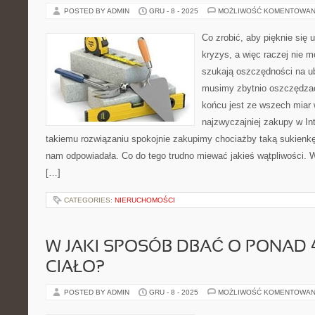
POSTED BY ADMIN
GRU - 8 - 2025
MOŻLIWOŚĆ KOMENTOWAN
Co zrobić, aby pięknie się
kryzys, a więc raczej nie m
szukają oszczędności na ub
musimy zbytnio oszczędza
końcu jest ze wszech miar 
najzwyczajniej zakupy w Int
takiemu rozwiązaniu spokojnie zakupimy chociażby taką sukienkę
nam odpowiadała. Co do tego trudno miewać jakieś wątpliwości. 
[…]
CATEGORIES:
NIERUCHOMOŚCI
W JAKI SPOSÓB DBAĆ O PONAD 
CIAŁO?
POSTED BY ADMIN
GRU - 8 - 2025
MOŻLIWOŚĆ KOMENTOWAN