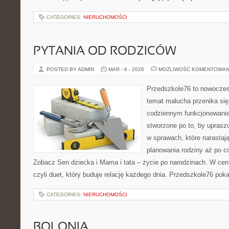
CATEGORIES:
NIERUCHOMOŚCI
PYTANIA OD RODZICÓW
POSTED BY ADMIN
MAR - 6 - 2026
MOŻLIWOŚĆ KOMENTOWAN
Przedszkole76 to nowoczesn
temat malucha przenika si
codziennym funkcjonowani
stworzone po to, by uprasz
w sprawach, które narastaj
planowania rodziny aż po c
Zobacz Sen dziecka i Mama i tata – życie po narodzinach. W cent
czyli duet, który buduje relację każdego dnia. Przedszkole76 poka
CATEGORIES:
NIERUCHOMOŚCI
BOLONIA