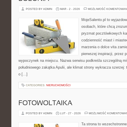
POSTED BY ADMIN
MAR - 2 - 2026
MOŻLIWOŚĆ KOMENTOWAN
MojeSalento.pl to wyjazdow
osobach, które chcą zrozum
pryzmat pocztówkowych kad
codzienność miast i miaste
marzenia o dolce vita zamie
pierwszej inspiracji, przez 
wypoczynek na miejscu. Nazwa serwisu podkreśla szczególną mił
południowego zakątka Apulii, ale klimat strony wykracza szerzej
o […]
CATEGORIES:
NIERUCHOMOŚCI
FOTOWOLTAIKA
POSTED BY ADMIN
LUT - 27 - 2026
MOŻLIWOŚĆ KOMENTOWA
Ta strona to wszechstronne