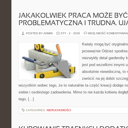
JAKAKOLWIEK PRACA MOŻE BYĆ
PROBLEMATYCZNA I TRUDNA. U
POSTED BY ADMIN
STY - 2 - 2026
MOŻLIWOŚĆ KOMENTOWAN
Kwiaty mogą być oryginaln
przeważnie Odzież spodnia 
niezwykły detal garderoby 
jest pod wszelkimi innymi u
absolutnie niewidoczną, to
zwrócić na jej dobór szcze
wszystkim wobec tego, że to naturalnie ta część kreacji dodaje
siebie i osobistego zadowolenia. Mimo to nie każda kobieta dogłę
tego, […]
CATEGORIES:
NIERUCHOMOŚCI