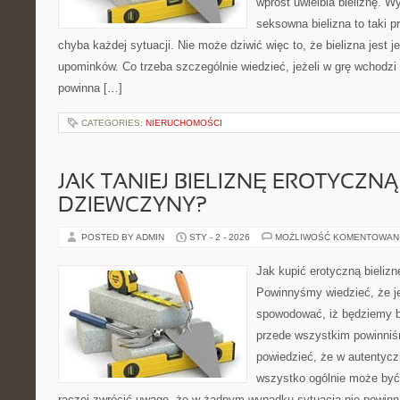
wprost uwielbia bieliznę. W
seksowna bielizna to taki pr
chyba każdej sytuacji. Nie może dziwić więc to, że bielizna jest 
upominków. Co trzeba szczególnie wiedzieć, jeżeli w grę wchodzi s
powinna […]
CATEGORIES:
NIERUCHOMOŚCI
JAK TANIEJ BIELIZNĘ EROTYCZNĄ
DZIEWCZYNY?
POSTED BY ADMIN
STY - 2 - 2026
MOŻLIWOŚĆ KOMENTOWAN
Jak kupić erotyczną bieliz
Powinnyśmy wiedzieć, że j
spowodować, iż będziemy ba
przede wszystkim powinniś
powiedzieć, że w autentyc
wszystko ogólnie może być
raczej zwrócić uwagę, że w żadnym wypadku sytuacja nie powinna