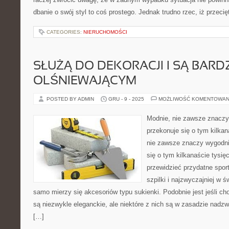
dbanie o swój styl to coś prostego. Jednak trudno rzec, iż przeci
CATEGORIES:
NIERUCHOMOŚCI
SŁUŻĄ DO DEKORACJI I SĄ BARD
OLŚNIEWAJĄCYM
POSTED BY ADMIN
GRU - 9 - 2025
MOŻLIWOŚĆ KOMENTOWAN
Modnie, nie zawsze znaczy
przekonuje się o tym kilka
nie zawsze znaczy wygodni
się o tym kilkanaście tysię
przewidzieć przydatne sport
szpilki i najzwyczajniej w 
samo mierzy się akcesoriów typu sukienki. Podobnie jest jeśli cho
są niezwykle eleganckie, ale niektóre z nich są w zasadzie nadz
[…]