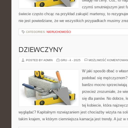
uwagę na ceny. Cóż, to naj
czymś smutniejszym jest fa
świecie często chcąc na przykład zakupić martensy, to rezygnuj
nie jest powiedziane, że we wszystkich przypadkach musimy zr
CATEGORIES:
NIERUCHOMOŚCI
DZIEWCZYNY
POSTED BY ADMIN
GRU - 4 - 2025
MOŻLIWOŚĆ KOMENTOWAN
W jaki sposób dbać o włas
podobać się mężczyznom? 
bardzo mocno sprzeciwiają 
przecież zrozumiałe, że wie
się dla panów. No dobrze, 
tej kobiecie, która najzwycz
wyglądać? Kapitalnym rozwiązaniem jest chociażby wizyta na sola
takim krajem, w którym ciemniejsza karnacja jest trendy. A już w 