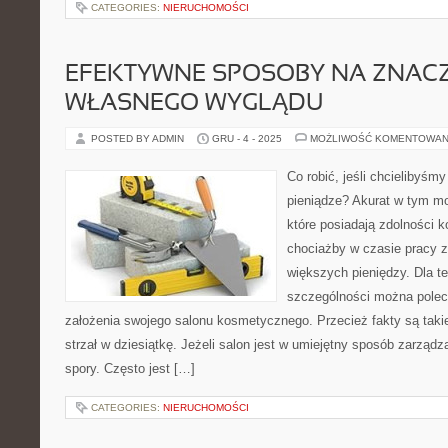
CATEGORIES:
NIERUCHOMOŚCI
EFEKTYWNE SPOSOBY NA ZNAC
WŁASNEGO WYGLĄDU
POSTED BY ADMIN
GRU - 4 - 2025
MOŻLIWOŚĆ KOMENTOWAN
Co robić, jeśli chcielibyś
pieniądze? Akurat w tym m
które posiadają zdolności 
chociażby w czasie pracy za
większych pieniędzy. Dla te
szczególności można poleci
założenia swojego salonu kosmetycznego. Przecież fakty są taki
strzał w dziesiątkę. Jeżeli salon jest w umiejętny sposób zarząd
spory. Często jest […]
CATEGORIES:
NIERUCHOMOŚCI