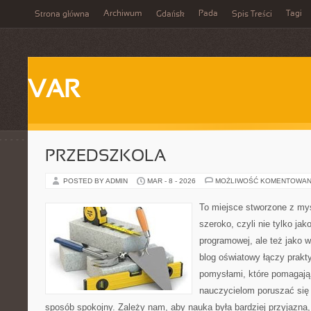
Archiwum
Pada
Tagi
Strona główna
Gdańsk
Spis Treści
VAR
PRZEDSZKOLA
POSTED BY ADMIN
MAR - 8 - 2026
MOŻLIWOŚĆ KOMENTOWAN
To miejsce stworzone z myś
szeroko, czyli nie tylko jak
programowej, ale też jako
blog oświatowy łączy prak
pomysłami, które pomagają
nauczycielom poruszać się 
sposób spokojny. Zależy nam, aby nauka była bardziej przyjazna