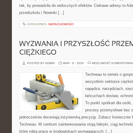
tak, by prowadziła do widocznych efektów. Ciekawe adresy to Ada
przedszkolu i Nowinki […]
CATEGORIES:
NIERUCHOMOŚCI
WYZWANIA I PRZYSZŁOŚĆ PRZE
CIĘŻKIEGO
POSTED BY ADMIN
MAR - 8 - 2026
MOŻLIWOŚĆ KOMENTOWAN
Techneau to serwis o gospo
wszystkim sektorze ciężkim
napędza: narzędziach, sieci
łańcuchach dostaw, ochronie
To punkt spotkań dla osób,
procesy przemysłowe bez z
jednocześnie doceniają inżynierską precyzję. Zobacz koniecznie H
Techneau. W centrum zainteresowania stoją fabryki, ciąg technol
które robią pracę w środowiskach wymagających: […]