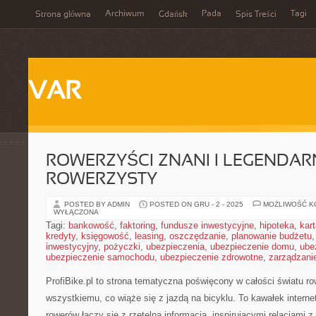
Archiwum
Pada
Tagi
Strona główna
Gdańsk
Spis Treści
VAR
ROWERZYŚCI ZNANI I LEGENDARN
ROWERZYSTY
POSTED BY ADMIN
POSTED ON GRU - 2 - 2025
MOŻLIWOŚĆ 
WYŁĄCZONA
Tagi:
bankowość
,
faktoring
,
fundusze inwestycyjne
,
hipoteka
,
kar
kredyty
,
księgowość
,
leasing
,
oszczędzanie
,
planowanie budżetu
inwestycyjny
,
pożyczki
,
ubezpieczenia
,
ubezpieczenie domu
,
ube
ubezpieczenie samochodu
,
ubezpieczenie zdrowotne
,
zarządzani
ProfiBike.pl to strona tematyczna poświęcony w całości światu 
wszystkiemu, co wiąże się z jazdą na bicyklu. To kawałek intern
rowerów łączy się z rzetelną informacją, inspirującymi relacjami 