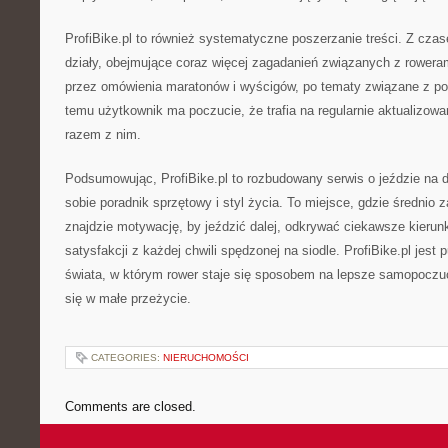
ProfiBike.pl to również systematyczne poszerzanie treści. Z cza
działy, obejmujące coraz więcej zagadanień związanych z rowera
przez omówienia maratonów i wyścigów, po tematy związane z po
temu użytkownik ma poczucie, że trafia na regularnie aktualizowan
razem z nim.
Podsumowując, ProfiBike.pl to rozbudowany serwis o jeździe na d
sobie poradnik sprzętowy i styl życia. To miejsce, gdzie średni
znajdzie motywację, by jeździć dalej, odkrywać ciekawsze kierunk
satysfakcji z każdej chwili spędzonej na siodle. ProfiBike.pl jes
świata, w którym rower staje się sposobem na lepsze samopoczuc
się w małe przeżycie.
CATEGORIES:
NIERUCHOMOŚCI
Comments are closed.