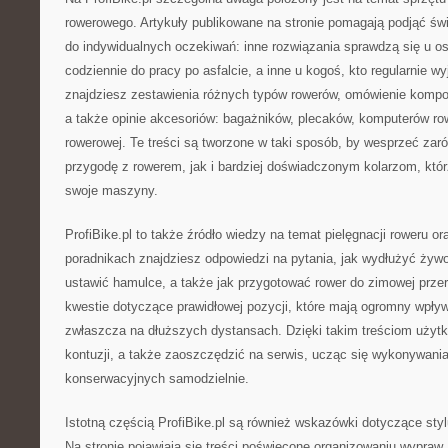
rowerowego. Artykuły publikowane na stronie pomagają podjąć 
do indywidualnych oczekiwań: inne rozwiązania sprawdzą się u os
codziennie do pracy po asfalcie, a inne u kogoś, kto regularnie wy
znajdziesz zestawienia różnych typów rowerów, omówienie kompo
a także opinie akcesoriów: bagażników, plecaków, komputerów ro
rowerowej. Te treści są tworzone w taki sposób, by wesprzeć z
przygodę z rowerem, jak i bardziej doświadczonym kolarzom, kt
swoje maszyny.
ProfiBike.pl to także źródło wiedzy na temat pielęgnacji roweru o
poradnikach znajdziesz odpowiedzi na pytania, jak wydłużyć żyw
ustawić hamulce, a także jak przygotować rower do zimowej prze
kwestie dotyczące prawidłowej pozycji, które mają ogromny wpły
zwłaszcza na dłuższych dystansach. Dzięki takim treściom użyt
kontuzji, a także zaoszczędzić na serwis, ucząc się wykonywani
konserwacyjnych samodzielnie.
Istotną częścią ProfiBike.pl są również wskazówki dotyczące st
Na stronie pojawiają się treści poświęcone organizowaniu wypra