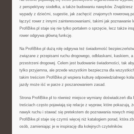
z perspektywy siodełka, a także budowaniu nawyków. Znajdziesz
wypady z dziećmi, sugestie, jak zachęcić znajomych rowerową pa
łączyć rower z innymi zainteresowaniami, takimi jak poznawanie l
ProfiBike.pl staje się nie tylko portalem o sprzęcie, lecz także in
rower odgrywa główną funkcję.
Na ProfiBike.pl dużą rolę odgrywa też świadomość bezpieczeństw
związane z przepisami ruchu drogowego, odblaskami, kaskiem, a
przestrzeni drogowej. Celem jest budowanie świadomości, tak aby
tylko przyjemna, ale przede wszystkim bezpieczna dla wszystkic
takim treściom ProfiBike.pl wspiera kulturę odpowiedzialnego kola
jazdy może iść w parze z poszanowaniem zasad.
Strona ProfiBike.pl to również miejsce wymiany doświadczeń dla
treściach często pojawiają się relacje z wypraw, które pokazują, ż
nawyk ruchu i stawać się pretekstem do poznawania nowych miejs
ProfiBike.pl staje się czymś więcej niż katalogiem porad, która z
osób, zamieniając je w inspirację dla kolejnych czytelników.