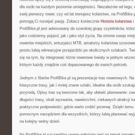
dla osób na każdym poziomie umiejętności. Niezależnie od tego, 
swój pierwszy rower, czy od lat trenujesz kolarstwo, na ProfiBike.p
pomogą Ci rozwijać pasję. Zobacz koniecznie
Historia kolarstwa
i
ProfiBike.pl jest adresowany do szerokiej grupy czytelników, któr
jako codzienny pojazd, jak i jako styl życia. Na stronie swoje mie
rowerów miejskich, entuzjaści MTB, amatorzy kolarstwa szosoweg
prostu lubią rekreacyjne przejażdżki po okolicznych szlakach. Twó
się na tym, by integrować różne rowerowe światy w jednym wsz
którym każdy znajdzie coś dopasowanego do swoich potrzeb.
Jednym z filarów ProfiBike.pl są prezentacje tras rowerowych. N
klasyczne trasy, jak i mniej znane szlaki, idealne dla osób szuka
przyrodą. Opisy tras są tworzone tak, aby ułatwić planowanie: z
długości trasy, skali wyzwania, nawierzchni, ciekawych atrakcji t
praktyczne podpowiedzi, gdzie warto zrobić przerwę. Dzięki temu P
pomocnym narzędziem dla wszystkich, którzy lubią planować wyjaz
na kolejny wolny dzień.
Na ProfiBike.pl szczególna uwaga położony jest na temat sprzęt