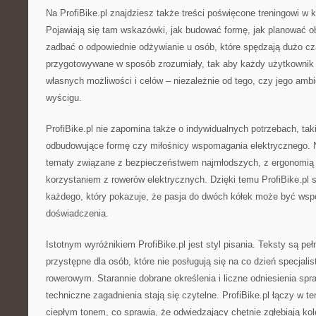
Na ProfiBike.pl znajdziesz także treści poświęcone treningowi w 
Pojawiają się tam wskazówki, jak budować formę, jak planować ob
zadbać o odpowiednie odżywianie u osób, które spędzają dużo cza
przygotowywane w sposób zrozumiały, tak aby każdy użytkownik
własnych możliwości i celów – niezależnie od tego, czy jego ambi
wyścigu.
ProfiBike.pl nie zapomina także o indywidualnych potrzebach, tak
odbudowujące formę czy miłośnicy wspomagania elektrycznego. Na
tematy związane z bezpieczeństwem najmłodszych, z ergonomią d
korzystaniem z rowerów elektrycznych. Dzięki temu ProfiBike.pl s
każdego, który pokazuje, że pasja do dwóch kółek może być wspó
doświadczenia.
Istotnym wyróżnikiem ProfiBike.pl jest styl pisania. Teksty są peł
przystępne dla osób, które nie posługują się na co dzień specjali
rowerowym. Starannie dobrane określenia i liczne odniesienia spra
techniczne zagadnienia stają się czytelne. ProfiBike.pl łączy w t
ciepłym tonem, co sprawia, że odwiedzający chętnie zgłębiają kol