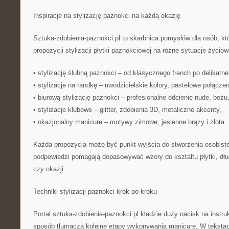
Inspiracje na stylizację paznokci na każdą okazję
Sztuka-zdobienia-paznokci.pl to skarbnica pomysłów dla osób, k
propozycji stylizacji płytki paznokciowej na różne sytuacje życio
• stylizację ślubną paznokci – od klasycznego french po delikatne
• stylizacje na randkę – uwodzicielskie kolory, pastelowe połączen
• biurową stylizację paznokci – profesjonalne odcienie nude, beżu,
• stylizacje klubowe – glitter, zdobienia 3D, metaliczne akcenty,
• okazjonalny manicure – motywy zimowe, jesienne brązy i złota.
Każda propozycja może być punkt wyjścia do stworzenia osobistej i
podpowiedzi pomagają dopasowywać wzory do kształtu płytki, dług
czy okazji.
Techniki stylizacji paznokci krok po kroku
Portal sztuka-zdobienia-paznokci.pl kładzie duży nacisk na instru
sposób tłumaczą kolejne etapy wykonywania manicure. W tekstach