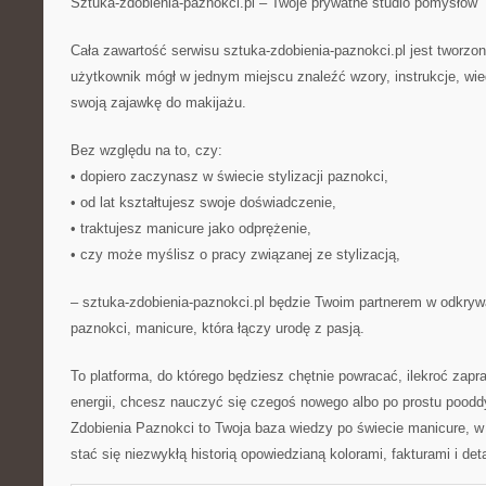
Sztuka-zdobienia-paznokci.pl – Twoje prywatne studio pomysłów
Cała zawartość serwisu sztuka-zdobienia-paznokci.pl jest tworzo
użytkownik mógł w jednym miejscu znaleźć wzory, instrukcje, wied
swoją zajawkę do makijażu.
Bez względu na to, czy:
• dopiero zaczynasz w świecie stylizacji paznokci,
• od lat kształtujesz swoje doświadczenie,
• traktujesz manicure jako odprężenie,
• czy może myślisz o pracy związanej ze stylizacją,
– sztuka-zdobienia-paznokci.pl będzie Twoim partnerem w odkrywa
paznokci, manicure, która łączy urodę z pasją.
To platforma, do którego będziesz chętnie powracać, ilekroć zapr
energii, chcesz nauczyć się czegoś nowego albo po prostu pood
Zdobienia Paznokci to Twoja baza wiedzy po świecie manicure, 
stać się niezwykłą historią opowiedzianą kolorami, fakturami i det