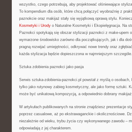
wszystko, czego potrzebują, aby projektować olśniewające stylizac
To kompendium dla osób, które chcą połączyć wyobraźnię z prak
paznokcie oraz makijaż stały się wyjątkową oprawą stylu. Koniec
Kosmetyki i Urody
o Naturalne Kosmetyki i Ekopielęgnacja. Na st
Paznokci spotykają się obszar stylizacji paznokci z make-upem o
wymarzone środowisko zarówno dla początkujących, jak i dla dośw
pragną rozwijać umiejętności, odkrywać nowe trendy oraz zgłębia
każda stylizacja będzie dopieszczona w najmniejszym szczególe
Sztuka zdobienia paznokci jako pasja
Serwis sztuka-zdobienia-paznokci.pl powstał z myślą o osobach, k
tylko jako rutynowy zabieg kosmetyczny, ale jako formę sztuki.
może być unikatową kompozycją, a odpowiednio dobrany makijaż po
W artykułach publikowanych na stronie znajdziesz prezentacje sty
poprzez casualowe, aż po ekstrawaganckie i okolicznościowe. Dz
niezależnie od wieku, trybu życia czy wykonywanego zawodu – m
odpowiadają z jej charakterem.