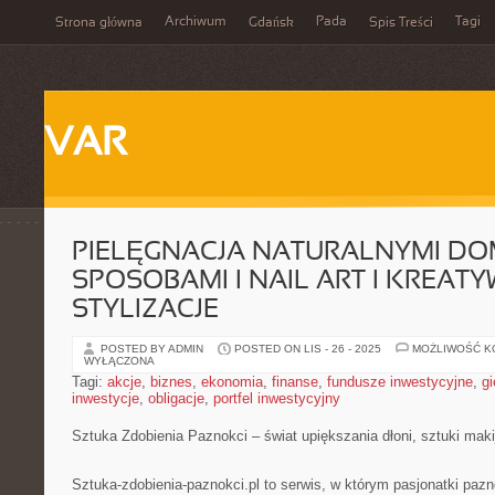
Archiwum
Pada
Tagi
Strona główna
Gdańsk
Spis Treści
VAR
PIELĘGNACJA NATURALNYMI D
SPOSOBAMI I NAIL ART I KREAT
STYLIZACJE
POSTED BY ADMIN
POSTED ON LIS - 26 - 2025
MOŻLIWOŚĆ 
WYŁĄCZONA
Tagi:
akcje
,
biznes
,
ekonomia
,
finanse
,
fundusze inwestycyjne
,
gi
inwestycje
,
obligacje
,
portfel inwestycyjny
Sztuka Zdobienia Paznokci – świat upiększania dłoni, sztuki mak
Sztuka-zdobienia-paznokci.pl to serwis, w którym pasjonatki paz