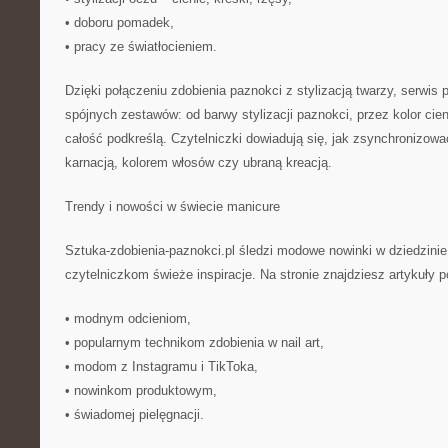
• doboru pomadek,
• pracy ze światłocieniem.
Dzięki połączeniu zdobienia paznokci z stylizacją twarzy, serwis
spójnych zestawów: od barwy stylizacji paznokci, przez kolor cieni
całość podkreślą. Czytelniczki dowiadują się, jak zsynchronizowa
karnacją, kolorem włosów czy ubraną kreacją.
Trendy i nowości w świecie manicure
Sztuka-zdobienia-paznokci.pl śledzi modowe nowinki w dziedzinie
czytelniczkom świeże inspiracje. Na stronie znajdziesz artykuły 
• modnym odcieniom,
• popularnym technikom zdobienia w nail art,
• modom z Instagramu i TikToka,
• nowinkom produktowym,
• świadomej pielęgnacji.