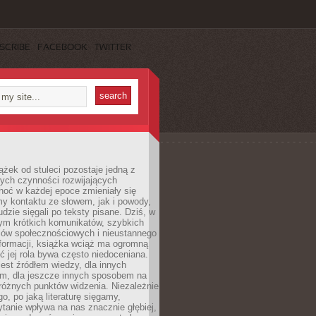
SCRIBE
FACEBOOK
TWITTER
ążek od stuleci pozostaje jedną z
ych czynności rozwijających
hoć w każdej epoce zmieniały się
y kontaktu ze słowem, jak i powody,
udzie sięgali po teksty pisane. Dziś, w
nym krótkich komunikatów, szybkich
iów społecznościowych i nieustannego
nformacji, książka wciąż ma ogromną
ć jej rola bywa często niedoceniana.
jest źródłem wiedzy, dla innych
m, dla jeszcze innych sposobem na
różnych punktów widzenia. Niezależnie
go, po jaką literaturę sięgamy,
ytanie wpływa na nas znacznie głębiej,