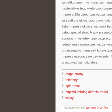
wypadku ogromnych oraz wymagają
następstwie tego wiele osób powi
imprezy. Dla dzieci zazwyczaj o
wszystko z głowy oraz przychodzi
żeby impreza okolicznościowa był
usług specjalistów. A aby przygo
sprawach, wskutek tego bezpieczn
jednak mają równocześnie, że wsz
organizujących imprezy korzystają 
imprezy integracyjne czy eventy. 
aranżować samodzielnie.
1.
mapa strony
2.
felietony
3.
spis tresci
4.
http://dumbdog.de/spis-tresci
5.
wpisy
CATEGORIES:
NIERUCHOMOŚCI