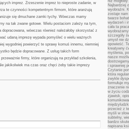
niż mogłoby 
cych imprez. Zrzeszenie imprez to nieproste zadanie, w
Najbardziej 
wyobraźni. K
erza te czynności kompetentnym firmom, które aranżują
zostaje nam
rganizuje się dmuchane zamki tychy. Wówczas mamy
twarze bohat
wydarzeń i i
my na tak zwane gotowe. Wielu postaciom zależy na tym,
cała ta prac
a dopracowana, wówczas również należałoby skorzystać z
wyobrażamy s
szczegóły ś
tować udaną imprezę wypada pomyśleć o wielu ważnych
umysł nie dz
opowieść. Te
iej wygodniej powierzyć te sprawy komuś innemu, niemniej
kreatywny ć
ystko będzie dopracowane. Z usług takich form
myślenia, p
nasze możliw
przeważnie firmy, które organizują na przykład szkolenia,
dostrzegamy 
Nie jakikolwiek ma czas oraz chęci żeby takie imprezy
i sprawniej 
Czytanie po
która regula
zwykle dysp
formułuje my
znaczenie ni
w życiu cod
zjawisk, opi
komunikowani
międzyludzk
przecież z t
myśli w słow
subtelny, wi
bardzo skut
napisana ksi