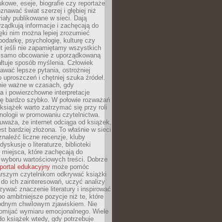
kowe, eseje, biografie czy reportaże
znawać świat szerzej i głębiej niż
riały publikowane w sieci. Dają
rządkują informacje i zachęcają do
zięki nim można lepiej zrozumieć
spodarkę, psychologię, kulturę czy
t jeśli nie zapamiętamy wszystkich
 samo obcowanie z uporządkowaną
łtuje sposób myślenia. Człowiek
wać lepsze pytania, ostrożniej
 uproszczeń i chętniej szuka źródeł.
nie ważne w czasach, gdy
a i powierzchowne interpretacje
ię bardzo szybko. W połowie rozważań
książek warto zatrzymać się przy roli
ologii w promowaniu czytelnictwa.
waża, że internet odciąga od książek,
est bardziej złożona. To właśnie w sieci
naleźć liczne recenzje, kluby
dyskusje o literaturze, biblioteki
 miejsca, które zachęcają do
wyboru wartościowych treści. Dobrze
portal edukacyjny
może pomóc
arszym czytelnikom odkrywać książki
do ich zainteresowań, uczyć analizy
zywać znaczenie literatury i inspirować
po ambitniejsze pozycje niż te, które
odnym chwilowym zjawiskiem. Nie
omijać wymiaru emocjonalnego. Wiele
o książek wtedy, gdy potrzebuje