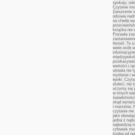
spokoju, ode
Czytanie moż
Zanurzenie s
odsuwa nadm
na chwilę wy
przeciwieńst
książka nie
Pozwala zwol
zastanowieni
historii. To
wiele osób 
informacyjne.
międzypokol
przekazywać
wartości i o
utrwala nie 
myślenia i w
epoki. Czyta
stuleci, nie
uczymy się p
w innych war
świadomości 
skąd wyrasta
i marzenia. 
czytanie nie
jako obowiąz
jedna z najb
najbardziej 
człowiek mo
trzeba od ra