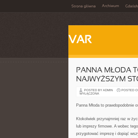
Archiwum
Strona główna
Gdańsk
VAR
PANNA MŁODA T
NAJWYŻSZYM ST
POSTED BY ADMIN
POSTED ON
WYŁĄCZONA
Panna Młoda to prawdopodobnie o
Ktokolwiek przynajmniej raz w życ
lub imprezy firmowe. A wobec tego
przygotować imprezę i dopiąć wszy