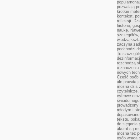
popularnonau
pozwalają po
krótkie mate
kontekst, po
refleksji. D
historię, go
naukę. Nawe
szczegółów,
wiedzą kszta
zaczyna zada
podchodzi do
To szczegól
dezinformacj
rozchodzą s
o znaczeniu 
nowych techn
Część osób u
ale prawda j
można dziś z
czytelnicze, 
cyfrowe oraz
świadomego 
prowadzony
młodym i st
dopasowane 
tekstu, poka
do sięgania 
akurat są m
można też p
osób wraca d