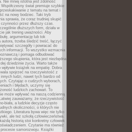
a. Nie mniej istotna jest zdolność
. Współczesny świat premiuje szybkie
przeskakiwanie z tematu na temat i
ść na nowy bodziec. Taki tryb
ia sprawia, że coraz trudniej skupić
j czynności przez dłuższy czas.
czególnie dłuższych form, działa w
ie jak trening uważności. Aby
bułę, argumentację lub tok
autora, trzeba śledzić treść, łączyć
miętywać szczegóły i powracać do
ych informacji. To wszystko wzmacnia
 poznawczą i pomaga odbudować
ższego skupienia, która jest niezbędna
dej dziedzinie życia. Warto także
 wpływie książek na empatię. Dobra
ozwala spojrzeć na rzeczywistość z
innych ludzi, nawet tych bardzo od
ych. Czytając o cudzych wyborach,
eniach i błędach, uczymy się
ożoność ludzkich zachowań. To
ie może wpływać na naszą codzienną
 Łatwiej zauważamy, że rzeczywistość
rno-biała, a ludzkie decyzje często
rudnych okoliczności, o których nie
kiego. Literatura bywa więc nie tylko
ywki, ale też szkołą człowieczeństwa.
każdą historią stoi konkretny człowiek
oświadczeniem. Czytanie ma również
 procesie samorozwoju. Książki