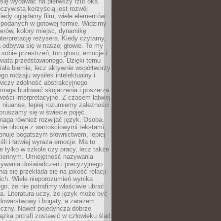
się wydawać na pierwszy rzut oka.
oczywistą korzyścią jest rozwój
iedy oglądamy film, wiele elementów
 podanych w gotowej formie. Widzimy
erów, kolory miejsc, dynamikę
nterpretację reżysera. Kiedy czytamy,
a odbywa się w naszej głowie. To my
obie przestrzeń, ton głosu, emocje i
wiata przedstawionego. Dzięki temu
iała biernie, lecz aktywnie współtworzy
go rodzaju wysiłek intelektualny i
wiczy zdolność abstrakcyjnego
omaga budować skojarzenia i poszerza
ości interpretacyjne. Z czasem łatwiej
niuanse, lepiej rozumiemy zależności
poruszamy się w świecie pojęć.
maga również rozwijać język. Osoba,
rnie obcuje z wartościowymi tekstami,
onuje bogatszym słownictwem, lepiej
śli i łatwiej wyraża emocje. Ma to
e tylko w szkole czy pracy, lecz także
ziennym. Umiejętność nazywania
sywania doświadczeń i precyzyjnego
a się przekłada się na jakość relacji
ich. Wiele nieporozumień wynika
ego, że nie potrafimy właściwie ubrać
a. Literatura uczy, że język może być
elowarstwowy i bogaty, a zarazem
eczny. Nawet pojedyncza dobrze
ążka potrafi zostawić w człowieku ślad