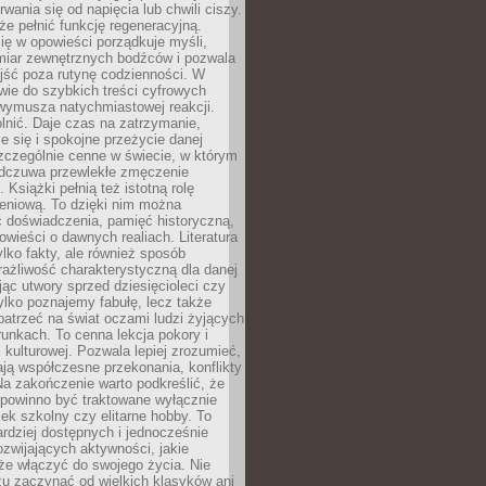
rwania się od napięcia lub chwili ciszy.
e pełnić funkcję regeneracyjną.
ię w opowieści porządkuje myśli,
iar zewnętrznych bodźców i pozwala
jść poza rutynę codzienności. W
wie do szybkich treści cyfrowych
 wymusza natychmiastowej reakcji.
nić. Daje czas na zatrzymanie,
e się i spokojne przeżycie danej
 szczególnie cenne w świecie, w którym
odczuwa przewlekłe zmęczenie
 Książki pełnią też istotną rolę
eniową. To dzięki nim można
 doświadczenia, pamięć historyczną,
powieści o dawnych realiach. Literatura
tylko fakty, ale również sposób
rażliwość charakterystyczną dla danej
jąc utwory sprzed dziesięcioleci czy
 tylko poznajemy fabułę, lecz także
atrzeć na świat oczami ludzi żyjących
unkach. To cenna lekcja pokory i
kulturowej. Pozwala lepiej zrozumieć,
ją współczesne przekonania, konflikty
Na zakończenie warto podkreślić, że
 powinno być traktowane wyłącznie
ek szkolny czy elitarne hobby. To
ardziej dostępnych i jednocześnie
rozwijających aktywności, jakie
że włączyć do swojego życia. Nie
zu zaczynać od wielkich klasyków ani