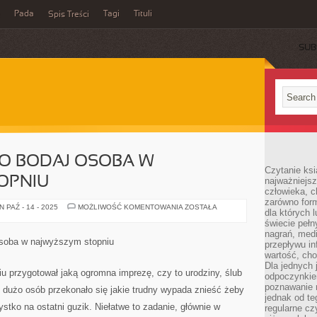
Pada
Tagi
Tituli
Spis Treści
SUB
O BODAJ OSOBA W
Czytanie ksi
OPNIU
najważniejsz
człowieka, c
zarówno form
PANNA
 PAŹ - 14 - 2025
MOŻLIWOŚĆ KOMENTOWANIA
ZOSTAŁA
dla których l
MŁODA
TO
świecie peł
BODAJ
nagrań, med
OSOBA
soba w najwyższym stopniu
przepływu i
W
NAJWYŻSZYM
wartość, cho
STOPNIU
Dla jednych 
iu przygotował jaką ogromna imprezę, czy to urodziny, ślub
odpoczynkie
poznawanie 
 dużo osób przekonało się jakie trudny wypada znieść żeby
jednak od te
stko na ostatni guzik. Niełatwe to zadanie, głównie w
regularne cz