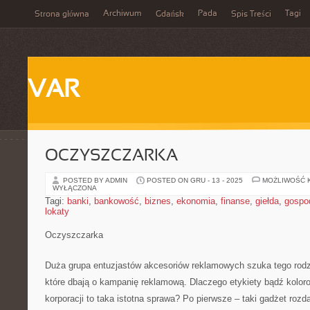
Archiwum
Pada
Tagi
Strona główna
Gdańsk
Spis Treści
VAR
OCZYSZCZARKA
POSTED BY ADMIN
POSTED ON GRU - 13 - 2025
MOŻLIWOŚĆ 
WYŁĄCZONA
Tagi:
banki
,
bankowość
,
biznes
,
ekonomia
,
finanse
,
giełda
,
gospo
lokaty
Oczyszczarka
Duża grupa entuzjastów akcesoriów reklamowych szuka tego rodza
które dbają o kampanię reklamową. Dlaczego etykiety bądź koloro
korporacji to taka istotna sprawa? Po pierwsze – taki gadżet roz