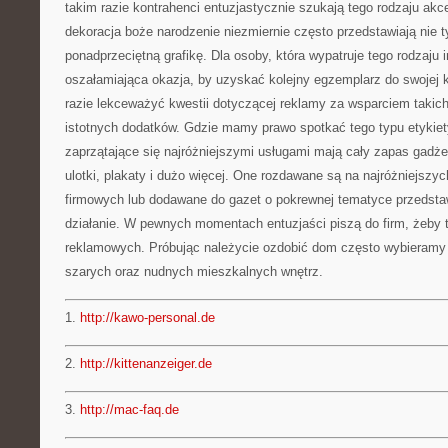
takim razie kontrahenci entuzjastycznie szukają tego rodzaju akc
dekoracja boże narodzenie niezmiernie często przedstawiają nie ty
ponadprzeciętną grafikę. Dla osoby, która wypatruje tego rodzaju 
oszałamiająca okazja, by uzyskać kolejny egzemplarz do swojej k
razie lekceważyć kwestii dotyczącej reklamy za wsparciem takich 
istotnych dodatków. Gdzie mamy prawo spotkać tego typu etykie
zaprzątające się najróżniejszymi usługami mają cały zapas gadżet
ulotki, plakaty i dużo więcej. One rozdawane są na najróżniejszy
firmowych lub dodawane do gazet o pokrewnej tematyce przedstawi
działanie. W pewnych momentach entuzjaści piszą do firm, żeby 
reklamowych. Próbując należycie ozdobić dom często wybieramy 
szarych oraz nudnych mieszkalnych wnętrz.
1.
http://kawo-personal.de
2.
http://kittenanzeiger.de
3.
http://mac-faq.de