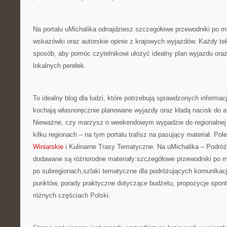
Na portalu uMichalika odnajdziesz szczegółowe przewodniki po m
wskazówki oraz autorskie opinie z krajowych wyjazdów. Każdy teks
sposób, aby pomóc czytelnikowi ułożyć idealny plan wyjazdu ora
lokalnych perełek.
To idealny blog dla ludzi, które potrzebują sprawdzonych informac
kochają własnoręcznie planowane wyjazdy oraz kładą nacisk do 
Nieważne, czy marzysz o weekendowym wypadzie do regionalnej 
kilku regionach – na tym portalu trafisz na pasujący materiał. P
Winiarskie
i Kulinarne Trasy Tematyczne. Na uMichalika – Podró
dodawane są różnorodne materiały:szczegółowe przewodniki po m
po subregionach,szlaki tematyczne dla podróżujących komunikacj
punktów, porady praktyczne dotyczące budżetu, propozycje spon
różnych częściach Polski.