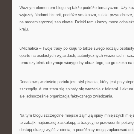
Ważnym elementem blogu są także podróże tematyczne. Użytk
wyjazdy śladami historii, podróże smakosza, szlaki przyrodnicze, 
na modernistycznej zabudowie. Dzięki temu każdy może odnaleź
kraju.
uMichalika – Twoje trasy po kraju to także swego rodzaju osobis
oparte na osobistych wyjazdach, autentycznych wrażeniach i szcz
temu czytelnik otrzymuje wiarygodny obraz tego, co go czeka na 
Dodatkową wartością portalu jest styl pisania, który jest przystę
szczegóły. Autor stara się spinały się wrażenia z faktami. Lektur
ale jednocześnie organizacją faktycznego zwiedzania.
Na tym blogu szczególne miejsce zajmują opisy mniejszych miejs
te zakątki najbardziej zaskakują, a tradycyjne przewodniki poświę
dostają okazję wyjść z cienia, a podróżnicy mogą zaplanować so