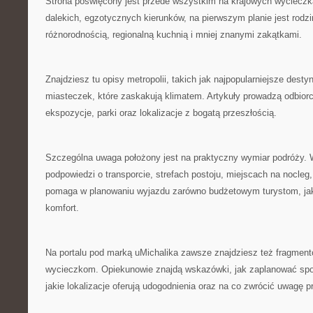
Strona poświęcony jest przede wszystkim na krajowych wycieczk
dalekich, egzotycznych kierunków, na pierwszym planie jest rodz
różnorodnością, regionalną kuchnią i mniej znanymi zakątkami.
Znajdziesz tu opisy metropolii, takich jak najpopularniejsze dest
miasteczek, które zaskakują klimatem. Artykuły prowadzą odbiorcę 
ekspozycje, parki oraz lokalizacje z bogatą przeszłością.
Szczególna uwaga położony jest na praktyczny wymiar podróży. W
podpowiedzi o transporcie, strefach postoju, miejscach na nocleg
pomaga w planowaniu wyjazdu zarówno budżetowym turystom, jak 
komfort.
Na portalu pod marką uMichalika zawsze znajdziesz też fragme
wycieczkom. Opiekunowie znajdą wskazówki, jak zaplanować spo
jakie lokalizacje oferują udogodnienia oraz na co zwrócić uwagę p