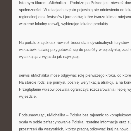
Istotnym filarem uMichalika – Podróże po Polsce jest również doc
społeczności. W relacjach często pojawiają się odniesienia do lok
regionalnej oraz festynów i jarmarków, które tworzą klimat miejsc
wspierać lokalny rozwój, wybierając lokalne produkty.
Na portalu znajdziesz również treści dla indywidualnych turystów
wskazówki łatwiej przygotować się do podróży w pojedynkę, zach
wyciskając z wyjazdu jak najwięcej.
serwis uMichalika może odgrywać rolę pierwszego kroku, od któr
Na starcie rodzi się pomysł, później weryfikacja atrakcji, a na ko
Przeglądanie wpisów pozwala ograniczyć rozczarowania i lepiej 
wyjeździe.
Podsumowując, uMichalika – Polska bez tajemnic to kompleksowy
scala w sobie zafascynowanie Polską, rzetelne informacje oraz s
przestrzeń dla wszystkich, którzy pragną odkrywać kraj na nowo, 