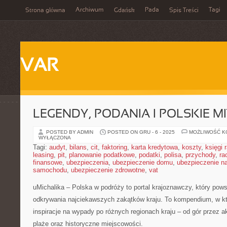
Archiwum
Pada
Tagi
Strona główna
Gdańsk
Spis Treści
VAR
LEGENDY, PODANIA I POLSKIE M
POSTED BY ADMIN
POSTED ON GRU - 6 - 2025
MOŻLIWOŚĆ 
WYŁĄCZONA
Tagi:
audyt
,
bilans
,
cit
,
faktoring
,
karta kredytowa
,
koszty
,
księgi
leasing
,
pit
,
planowanie podatkowe
,
podatki
,
polisa
,
przychody
,
ra
finansowe
,
ubezpieczenia
,
ubezpieczenie domu
,
ubezpieczenie na
samochodu
,
ubezpieczenie zdrowotne
,
vat
uMichalika – Polska w podróży to portal krajoznawczy, który pow
odkrywania najciekawszych zakątków kraju. To kompendium, w kt
inspiracje na wypady po różnych regionach kraju – od gór przez a
plaże oraz historyczne miejscowości.