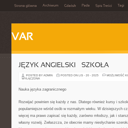
Archiwum
Pada
Tagi
Strona główna
Gdańsk
Spis Treści
VAR
JĘZYK ANGIELSKI – SZKOŁA
POSTED BY ADMIN
POSTED ON LIS - 20 - 2025
MOŻLIWOŚĆ 
WYŁĄCZONA
Nauka języka zagranicznego
Rozwijać powinien się każdy z nas. Dlatego również kursy i szkole
popularniejsze wśród osób w rozmaitym wieku. W dzisiejszych cz
więcej ma prawo zapisać się każdy, zarówno młodszy, jak i stars
własny rozwój. Zwłaszcza, że obecnie mamy niesłychanie szeroką