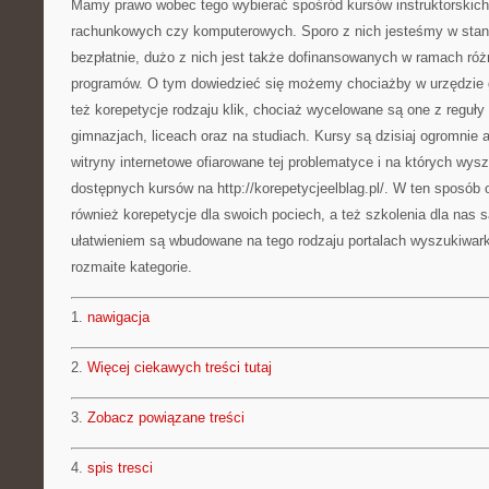
Mamy prawo wobec tego wybierać spośród kursów instruktorskic
rachunkowych czy komputerowych. Sporo z nich jesteśmy w stan
bezpłatnie, dużo z nich jest także dofinansowanych w ramach róż
programów. O tym dowiedzieć się możemy chociażby w urzędzie 
też korepetycje rodzaju klik, chociaż wycelowane są one z reguł
gimnazjach, liceach oraz na studiach. Kursy są dzisiaj ogromnie 
witryny internetowe ofiarowane tej problematyce i na których wys
dostępnych kursów na http://korepetycjeelblag.pl/. W ten sposób
również korepetycje dla swoich pociech, a też szkolenia dla na
ułatwieniem są wbudowane na tego rodzaju portalach wyszukiwarki
rozmaite kategorie.
1.
nawigacja
2.
Więcej ciekawych treści tutaj
3.
Zobacz powiązane treści
4.
spis tresci