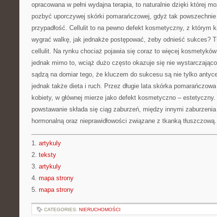
opracowana w pełni wydajna terapia, to naturalnie dzięki której m
pozbyć uporczywej skórki pomarańczowej, gdyż tak powszechnie
przypadłość. Cellulit to na pewno defekt kosmetyczny, z którym 
wygrać walkę, jak jednakże postępować, żeby odnieść sukces? T
cellulit. Na rynku chociaż pojawia się coraz to więcej kosmetyków
jednak mimo to, wciąż dużo często okazuje się nie wystarczająco
sądzą na domiar tego, że kluczem do sukcesu są nie tylko antycel
jednak także dieta i ruch. Przez długie lata skórka pomarańczowa
kobiety, w głównej mierze jako defekt kosmetyczno – estetyczny.
powstawanie składa się ciąg zaburzeń, między innymi zaburzeni
hormonalną oraz nieprawidłowości związane z tkanką tłuszczową.
1.
artykuly
2.
teksty
3.
artykuly
4.
mapa strony
5.
mapa strony
CATEGORIES:
NIERUCHOMOŚCI