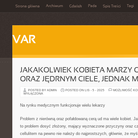
Archiwum
Pada
Tagi
Strona główna
Gdańsk
Spis Treści
VAR
JAKAKOLWIEK KOBIETA MARZY 
ORAZ JĘDRNYM CIELE, JEDNAK 
POSTED BY ADMIN
POSTED ON LIS - 5 - 2025
MOŻLIWOŚĆ K
WYŁĄCZONA
Na rynku medycznym funkcjonuje wielu lekarzy
Problem z nierówną oraz pofałdowaną cerą ud ma wiele kobiet. J
to problem dosyć złożony, mający wyznaczone przyczyny oraz cz
cellulitem na pewno nie należy do najprostszych, głównie, że myśli