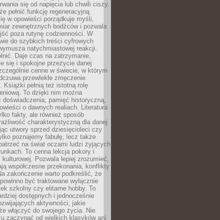
rwania się od napięcia lub chwili ciszy.
e pełnić funkcję regeneracyjną.
ię w opowieści porządkuje myśli,
iar zewnętrznych bodźców i pozwala
jść poza rutynę codzienności. W
wie do szybkich treści cyfrowych
 wymusza natychmiastowej reakcji.
nić. Daje czas na zatrzymanie,
e się i spokojne przeżycie danej
 szczególnie cenne w świecie, w którym
odczuwa przewlekłe zmęczenie
 Książki pełnią też istotną rolę
eniową. To dzięki nim można
 doświadczenia, pamięć historyczną,
powieści o dawnych realiach. Literatura
tylko fakty, ale również sposób
rażliwość charakterystyczną dla danej
jąc utwory sprzed dziesięcioleci czy
 tylko poznajemy fabułę, lecz także
atrzeć na świat oczami ludzi żyjących
unkach. To cenna lekcja pokory i
kulturowej. Pozwala lepiej zrozumieć,
ją współczesne przekonania, konflikty
Na zakończenie warto podkreślić, że
 powinno być traktowane wyłącznie
ek szkolny czy elitarne hobby. To
ardziej dostępnych i jednocześnie
rozwijających aktywności, jakie
że włączyć do swojego życia. Nie
zu zaczynać od wielkich klasyków ani