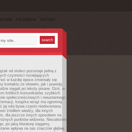
SCRIBE
FACEBOOK
TWITTER
ążek od stuleci pozostaje jedną z
ych czynności rozwijających
hoć w każdej epoce zmieniały się
y kontaktu ze słowem, jak i powody,
udzie sięgali po teksty pisane. Dziś, w
nym krótkich komunikatów, szybkich
iów społecznościowych i nieustannego
nformacji, książka wciąż ma ogromną
ć jej rola bywa często niedoceniana.
jest źródłem wiedzy, dla innych
m, dla jeszcze innych sposobem na
różnych punktów widzenia. Niezależnie
go, po jaką literaturę sięgamy,
ytanie wpływa na nas znacznie głębiej,