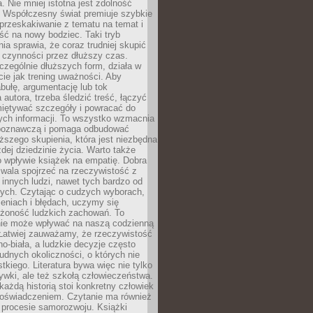
a. Nie mniej istotna jest zdolność
. Współczesny świat premiuje szybkie
przeskakiwanie z tematu na temat i
ść na nowy bodziec. Taki tryb
ia sprawia, że coraz trudniej skupić
j czynności przez dłuższy czas.
czególnie dłuższych form, działa w
ie jak trening uważności. Aby
bułę, argumentację lub tok
autora, trzeba śledzić treść, łączyć
miętywać szczegóły i powracać do
ych informacji. To wszystko wzmacnia
 poznawczą i pomaga odbudować
ższego skupienia, która jest niezbędna
dej dziedzinie życia. Warto także
 wpływie książek na empatię. Dobra
ozwala spojrzeć na rzeczywistość z
innych ludzi, nawet tych bardzo od
ych. Czytając o cudzych wyborach,
eniach i błędach, uczymy się
ożoność ludzkich zachowań. To
ie może wpływać na naszą codzienną
 Łatwiej zauważamy, że rzeczywistość
rno-biała, a ludzkie decyzje często
rudnych okoliczności, o których nie
kiego. Literatura bywa więc nie tylko
ywki, ale też szkołą człowieczeństwa.
każdą historią stoi konkretny człowiek
oświadczeniem. Czytanie ma również
 procesie samorozwoju. Książki