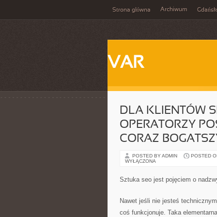
Archiwum
Strona główna
Gdańsk
VAR
DLA KLIENTÓW 
OPERATORZY PO
CORAZ BOGATSZ
POSTED BY ADMIN
POSTED ON 
WYŁĄCZONA
Sztuka seo jest pojęciem o nadzw
Nawet jeśli nie jesteś techniczny
coś funkcjonuje. Taka elementarna