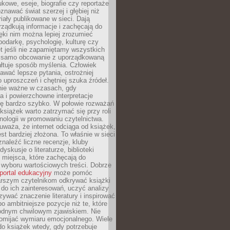
kowe, eseje, biografie czy reportaże
znawać świat szerzej i głębiej niż
riały publikowane w sieci. Dają
rządkują informacje i zachęcają do
zięki nim można lepiej zrozumieć
spodarkę, psychologię, kulturę czy
t jeśli nie zapamiętamy wszystkich
 samo obcowanie z uporządkowaną
łtuje sposób myślenia. Człowiek
wać lepsze pytania, ostrożniej
 uproszczeń i chętniej szuka źródeł.
nie ważne w czasach, gdy
a i powierzchowne interpretacje
ię bardzo szybko. W połowie rozważań
książek warto zatrzymać się przy roli
ologii w promowaniu czytelnictwa.
waża, że internet odciąga od książek,
est bardziej złożona. To właśnie w sieci
naleźć liczne recenzje, kluby
dyskusje o literaturze, biblioteki
 miejsca, które zachęcają do
wyboru wartościowych treści. Dobrze
portal edukacyjny
może pomóc
arszym czytelnikom odkrywać książki
do ich zainteresowań, uczyć analizy
zywać znaczenie literatury i inspirować
po ambitniejsze pozycje niż te, które
odnym chwilowym zjawiskiem. Nie
omijać wymiaru emocjonalnego. Wiele
o książek wtedy, gdy potrzebuje