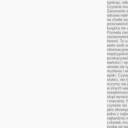
spokoju, ode
Czytanie moż
Zanurzenie s
odsuwa nadm
na chwilę wy
przeciwieńst
książka nie
Pozwala zwol
zastanowieni
historii. To
wiele osób 
informacyjne.
międzypokol
przekazywać
wartości i o
utrwala nie 
myślenia i w
epoki. Czyta
stuleci, nie
uczymy się p
w innych war
świadomości 
skąd wyrasta
i marzenia. 
czytanie nie
jako obowiąz
jedna z najb
najbardziej 
człowiek mo
trzeba od ra