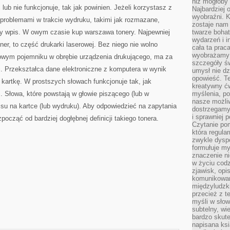
niż mogłoby 
ASORTYMENT
 lub nie funkcjonuje, tak jak powinien. Jeżeli korzystasz z
Najbardziej 
wyobraźni. K
 problemami w trakcie wydruku, takimi jak rozmazane,
zostaje nam
ący wpis. W owym czasie kup warszawa tonery. Najpewniej
twarze bohat
wydarzeń i i
oner, to część drukarki laserowej. Bez niego nie wolno
cała ta prac
wyobrażamy s
wym pojemniku w obrębie urządzenia drukującego, ma za
szczegóły ś
 Przekształca dane elektroniczne z komputera w wynik
umysł nie dz
opowieść. Te
 kartkę. W prostszych słowach funkcjonuje tak, jak
kreatywny ć
 Słowa, które powstają w głowie piszącego (lub w
myślenia, p
nasze możliw
isu na kartce (lub wydruku). Aby odpowiedzieć na zapytania
dostrzegamy 
i sprawniej 
począć od bardziej dogłębnej definicji takiego tonera.
Czytanie po
która regula
zwykle dysp
formułuje my
znaczenie ni
w życiu cod
zjawisk, opi
komunikowani
międzyludzk
przecież z t
myśli w słow
subtelny, wi
bardzo skut
napisana ksi