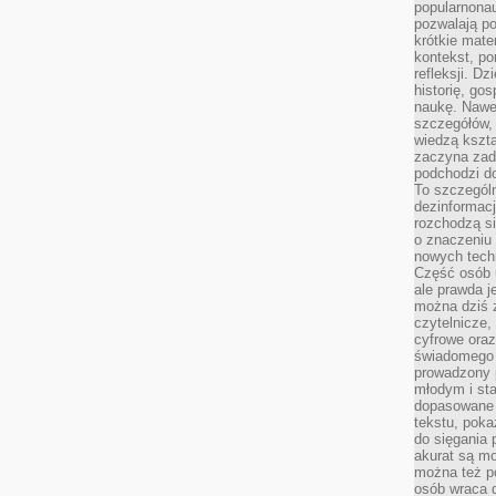
popularnonau
pozwalają po
krótkie mate
kontekst, po
refleksji. D
historię, go
naukę. Nawe
szczegółów,
wiedzą kszta
zaczyna zada
podchodzi do
To szczegól
dezinformacj
rozchodzą s
o znaczeniu 
nowych techn
Część osób u
ale prawda j
można dziś z
czytelnicze, 
cyfrowe oraz
świadomego 
prowadzony
młodym i st
dopasowane 
tekstu, poka
do sięgania 
akurat są m
można też p
osób wraca d