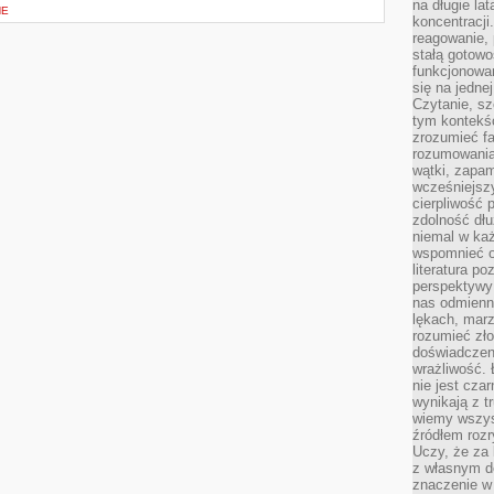
na długie lat
NE
koncentracji
reagowanie, 
stałą gotowo
funkcjonowan
się na jedne
Czytanie, sz
tym kontekśc
zrozumieć fa
rozumowania 
wątki, zapa
wcześniejsz
cierpliwość
zdolność dłu
niemal w każ
wspomnieć o
literatura p
perspektywy 
nas odmienn
lękach, marz
rozumieć zł
doświadczen
wrażliwość.
nie jest cza
wynikają z t
wiemy wszyst
źródłem rozr
Uczy, że za 
z własnym d
znaczenie w