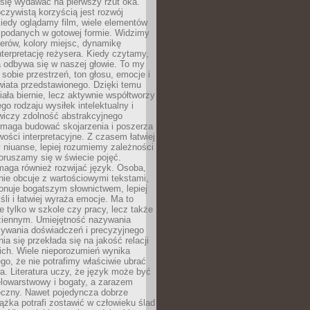
się wydawać na pierwszy rzut oka.
oczywistą korzyścią jest rozwój
iedy oglądamy film, wiele elementów
 podanych w gotowej formie. Widzimy
erów, kolory miejsc, dynamikę
nterpretację reżysera. Kiedy czytamy,
a odbywa się w naszej głowie. To my
obie przestrzeń, ton głosu, emocje i
wiata przedstawionego. Dzięki temu
iała biernie, lecz aktywnie współtworzy
go rodzaju wysiłek intelektualny i
wiczy zdolność abstrakcyjnego
omaga budować skojarzenia i poszerza
ości interpretacyjne. Z czasem łatwiej
niuanse, lepiej rozumiemy zależności
poruszamy się w świecie pojęć.
maga również rozwijać język. Osoba,
rnie obcuje z wartościowymi tekstami,
onuje bogatszym słownictwem, lepiej
śli i łatwiej wyraża emocje. Ma to
e tylko w szkole czy pracy, lecz także
ziennym. Umiejętność nazywania
sywania doświadczeń i precyzyjnego
a się przekłada się na jakość relacji
ich. Wiele nieporozumień wynika
ego, że nie potrafimy właściwie ubrać
a. Literatura uczy, że język może być
elowarstwowy i bogaty, a zarazem
eczny. Nawet pojedyncza dobrze
ążka potrafi zostawić w człowieku ślad