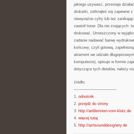
jakiego używasz, przestaje działać
drukarki, zetknąłeś się zapewne z
niewyraźne cyfry lub też zanikaj
zawinił toner. Dla nie znających: t
drukować. Umieszczony w wyjątko
zadanie nadawać barwę wydrukowi.
końcowy, czyli gotową, zapełnioną
atrament we udziale długopisowym.
komputerze), opisuje w formie zap
dotyczące tych detalów, należy roz
źródło:
———————————
1.
odnośnik
2.
przejdź do strony
3.
http://artilleristen-vom-klotz.de
4.
więcej tutaj
5.
http://ashsounddesignery.de