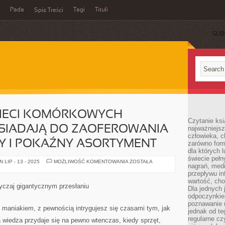
Pada
Tagi
Tituli
Spis Treści
SUB
SIECI KOMÓRKOWYCH
Czytanie ksi
SIADAJĄ DO ZAOFEROWANIA
najważniejsz
człowieka, c
Y I POKAŹNY ASORTYMENT
zarówno form
dla których l
świecie peł
DLA
LIP - 13 - 2025
MOŻLIWOŚĆ KOMENTOWANIA
ZOSTAŁA
nagrań, med
KLIENTÓW
SIECI
przepływu i
KOMÓRKOWYCH
wartość, cho
OPERATORZY
yczaj gigantycznym przesłaniu
Dla jednych 
POSIADAJĄ
DO
odpoczynkie
ZAOFEROWANIA
poznawanie 
CORAZ
m maniakiem, z pewnością intrygujesz się czasami tym, jak
jednak od te
BOGATSZY
I
regularne cz
 wiedza przydaje się na pewno wtenczas, kiedy sprzęt,
POKAŹNY