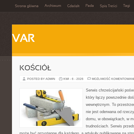
Archiwum
Pada
Tagi
Strona główna
Gdańsk
Spis Treści
VAR
KOŚCIÓŁ
POSTED BY ADMIN
KWI - 6 - 2026
MOŻLIWOŚĆ KOMENTOWAN
Serwis chrześcijański pośw
który łączy powszednie do
wewnętrznym. To przestrze
nie jest oderwana od rzecz
domu, w obowiązkach, w m
trudnościach. Serwis przed
może być przystępne dla każdego, a artykuły publikowane na str