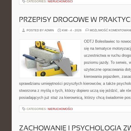
CATEGORIES:
NIERUCHOMOŚCI
PRZEPISY DROGOWE W PRAKTYC
POSTED BY ADMIN
KWI - 4 - 2026
MOŻLIWOŚĆ KOMENTOWAN
ODTJ Bolesławiec to nowocz
się na tematyce motoryzacj
uczestnictwa w ruchu drog
poziomu jazdy. To serwis, 
użyteczne opracowania dot
kierowania pojazdem, zasa
sprawdzianu umiejętności przyszłych kierowców, a także psycholo
stworzona z myślą o tych, którzy dopiero uczą się jeździć, ale r
posiadających już staż za kierownicą, którzy chcą świadomie po
CATEGORIES:
NIERUCHOMOŚCI
ZACHOWANIE I PSYCHOLOGIA Z