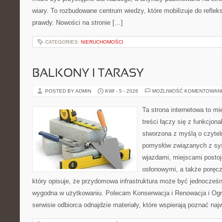
wiary. To rozbudowane centrum wiedzy, które mobilizuje do refleks
prawdy. Nowości na stronie […]
CATEGORIES:
NIERUCHOMOŚCI
BALKONY I TARASY
POSTED BY ADMIN
KWI - 5 - 2026
MOŻLIWOŚĆ KOMENTOWAN
Ta strona internetowa to m
treści łączy się z funkcjon
stworzona z myślą o czyte
pomysłów związanych z sy
wjazdami, miejscami posto
osłonowymi, a także poręcz
który opisuje, że przydomowa infrastruktura może być jednocześn
wygodna w użytkowaniu. Polecam Konserwacja i Renowacja i Ogro
serwisie odbiorca odnajdzie materiały, które wspierają poznać na