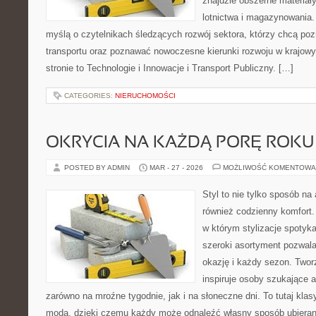
znajdzie obszerne materiały
lotnictwa i magazynowania.
myślą o czytelnikach śledzących rozwój sektora, którzy chcą poz
transportu oraz poznawać nowoczesne kierunki rozwoju w krajow
stronie to Technologie i Innowacje i Transport Publiczny. […]
CATEGORIES:
NIERUCHOMOŚCI
OKRYCIA NA KAŻDĄ PORĘ ROKU
POSTED BY ADMIN
MAR - 27 - 2026
MOŻLIWOŚĆ KOMENTOWA
Styl to nie tylko sposób na 
również codzienny komfort.
w którym stylizacje spotyka
szeroki asortyment pozwal
okazję i każdy sezon. Twor
inspiruje osoby szukające 
zarówno na mroźne tygodnie, jak i na słoneczne dni. To tutaj kla
modą, dzięki czemu każdy może odnaleźć własny sposób ubieran