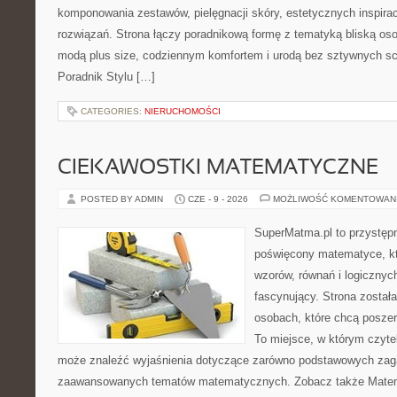
komponowania zestawów, pielęgnacji skóry, estetycznych inspira
rozwiązań. Strona łączy poradnikową formę z tematyką bliską oso
modą plus size, codziennym komfortem i urodą bez sztywnych 
Poradnik Stylu […]
CATEGORIES:
NIERUCHOMOŚCI
CIEKAWOSTKI MATEMATYCZNE
POSTED BY ADMIN
CZE - 9 - 2026
MOŻLIWOŚĆ KOMENTOWAN
SuperMatma.pl to przystępn
poświęcony matematyce, któ
wzorów, równań i logicznyc
fascynujący. Strona został
osobach, które chcą posze
To miejsce, w którym czyte
może znaleźć wyjaśnienia dotyczące zarówno podstawowych zagad
zaawansowanych tematów matematycznych. Zobacz także Matem