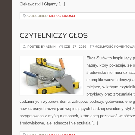
Ciekawostki i Giganty […]
CATEGORIES:
NIERUCHOMOŚCI
CZYTELNICZY GŁOS
POSTED BY ADMIN
CZE - 27 - 2026
MOŻLIWOŚĆ KOMENTOWA
Ekos-Sułów to inspirujący p
natury, który pokazuje, że 
środowisko nie musi oznac
skomplikowanych decyzji a
miejsce, w którym czytelnik
przykłady oraz zrozumiałe 
codziennych wyborów, domu, zakupów, podróży, gotowania, energii
nowoczesnych rozwiązań wspierających bardziej świadomy styl ży
przygotowana z myślą o osobach, które chcą poznawać współcz
środowiskowe, ale jednocześnie szukają […]
CATEGORIES:
NIERUCHOMOŚCI