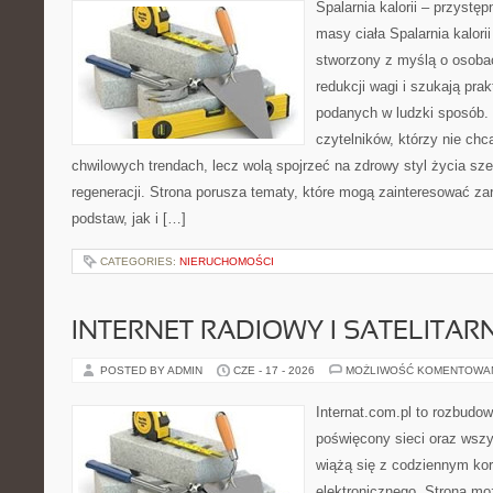
Spalarnia kalorii – przystę
masy ciała Spalarnia kalorii
stworzony z myślą o osoba
redukcji wagi i szukają pra
podanych w ludzki sposób. 
czytelników, którzy nie chc
chwilowych trendach, lecz wolą spojrzeć na zdrowy styl życia sze
regeneracji. Strona porusza tematy, które mogą zainteresować z
podstaw, jak i […]
CATEGORIES:
NIERUCHOMOŚCI
INTERNET RADIOWY I SATELITAR
POSTED BY ADMIN
CZE - 17 - 2026
MOŻLIWOŚĆ KOMENTOWA
Internat.com.pl to rozbudo
poświęcony sieci oraz wszy
wiążą się z codziennym ko
elektronicznego. Strona m