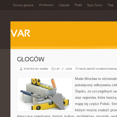
Archiwum
Pada
Tagi
Strona główna
Gdańsk
Spis Treści
VAR
GŁOGÓW
POSTED BY ADMIN
LIP - 2 - 2026
MOŻLIWOŚĆ KOMENTOWAN
Moda Wrocław to różnorodn
poświęcony odkrywaniu ci
Śląsku, ze szczególnym uw
oraz regionów, które tworzą
mapę tej części Polski. Str
którym można znaleźć prz
dotyczące zwiedzania, historii, kultury, architektury, przyrody, wyd