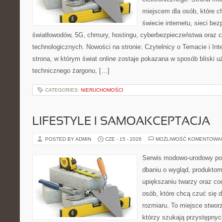
miejscem dla osób, które 
świecie internetu, sieci b
światłowodów, 5G, chmury, hostingu, cyberbezpieczeństwa oraz 
technologicznych. Nowości na stronie: Czytelnicy o Temacie i Int
strona, w którym świat online zostaje pokazana w sposób bliski 
technicznego żargonu, […]
CATEGORIES:
NIERUCHOMOŚCI
LIFESTYLE I SAMOAKCEPTACJA
POSTED BY ADMIN
CZE - 15 - 2026
MOŻLIWOŚĆ KOMENTOWA
Serwis modowo-urodowy po
dbaniu o wygląd, produkt
upiększaniu twarzy oraz co
osób, które chcą czuć się d
rozmiaru. To miejsce stwor
którzy szukają przystępny