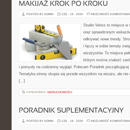
MAKIJAŻ KROK PO KROKU
POSTED BY ADMIN
CZE - 19 - 2026
MOŻLIWOŚĆ KOMENTOWA
Studio Veriss to miejsce w 
oraz sprawdzonym wskazów
odkrywać nowe trendy. Stro
i łączy w sobie tematy zwi
wizażystów. To miejsce pełn
którym można znaleźć zarów
i pomysły na codzienny wygląd. Polecam Poradnik początkującej sty
Tematyka strony skupia się przede wszystkim na wizażu, ale nie 
[…]
CATEGORIES:
NIERUCHOMOŚCI
PORADNIK SUPLEMENTACYJNY
POSTED BY ADMIN
CZE - 18 - 2026
MOŻLIWOŚĆ KOMENTOWA