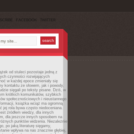
SCRIBE
FACEBOOK
TWITTER
ążek od stuleci pozostaje jedną z
ych czynności rozwijających
hoć w każdej epoce zmieniały się
y kontaktu ze słowem, jak i powody,
udzie sięgali po teksty pisane. Dziś, w
nym krótkich komunikatów, szybkich
iów społecznościowych i nieustannego
nformacji, książka wciąż ma ogromną
ć jej rola bywa często niedoceniana.
jest źródłem wiedzy, dla innych
m, dla jeszcze innych sposobem na
różnych punktów widzenia. Niezależnie
go, po jaką literaturę sięgamy,
ytanie wpływa na nas znacznie głębiej,