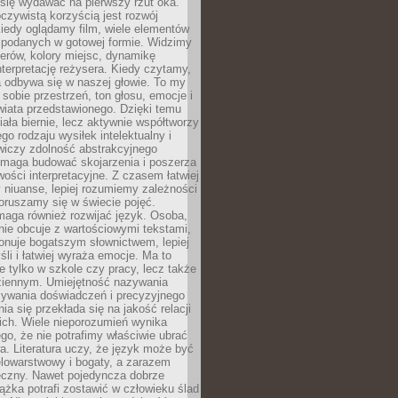
się wydawać na pierwszy rzut oka.
oczywistą korzyścią jest rozwój
iedy oglądamy film, wiele elementów
 podanych w gotowej formie. Widzimy
erów, kolory miejsc, dynamikę
nterpretację reżysera. Kiedy czytamy,
a odbywa się w naszej głowie. To my
obie przestrzeń, ton głosu, emocje i
wiata przedstawionego. Dzięki temu
iała biernie, lecz aktywnie współtworzy
go rodzaju wysiłek intelektualny i
wiczy zdolność abstrakcyjnego
omaga budować skojarzenia i poszerza
ości interpretacyjne. Z czasem łatwiej
niuanse, lepiej rozumiemy zależności
poruszamy się w świecie pojęć.
maga również rozwijać język. Osoba,
rnie obcuje z wartościowymi tekstami,
onuje bogatszym słownictwem, lepiej
śli i łatwiej wyraża emocje. Ma to
e tylko w szkole czy pracy, lecz także
ziennym. Umiejętność nazywania
sywania doświadczeń i precyzyjnego
a się przekłada się na jakość relacji
ich. Wiele nieporozumień wynika
ego, że nie potrafimy właściwie ubrać
a. Literatura uczy, że język może być
elowarstwowy i bogaty, a zarazem
eczny. Nawet pojedyncza dobrze
ążka potrafi zostawić w człowieku ślad