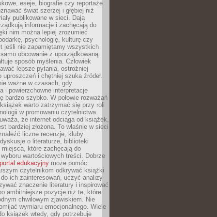
kowe, eseje, biografie czy reportaże
znawać świat szerzej i głębiej niż
riały publikowane w sieci. Dają
rządkują informacje i zachęcają do
zięki nim można lepiej zrozumieć
spodarkę, psychologię, kulturę czy
t jeśli nie zapamiętamy wszystkich
 samo obcowanie z uporządkowaną
łtuje sposób myślenia. Człowiek
wać lepsze pytania, ostrożniej
 uproszczeń i chętniej szuka źródeł.
nie ważne w czasach, gdy
a i powierzchowne interpretacje
ię bardzo szybko. W połowie rozważań
książek warto zatrzymać się przy roli
ologii w promowaniu czytelnictwa.
waża, że internet odciąga od książek,
est bardziej złożona. To właśnie w sieci
naleźć liczne recenzje, kluby
dyskusje o literaturze, biblioteki
 miejsca, które zachęcają do
wyboru wartościowych treści. Dobrze
portal edukacyjny
może pomóc
arszym czytelnikom odkrywać książki
do ich zainteresowań, uczyć analizy
zywać znaczenie literatury i inspirować
po ambitniejsze pozycje niż te, które
odnym chwilowym zjawiskiem. Nie
omijać wymiaru emocjonalnego. Wiele
o książek wtedy, gdy potrzebuje