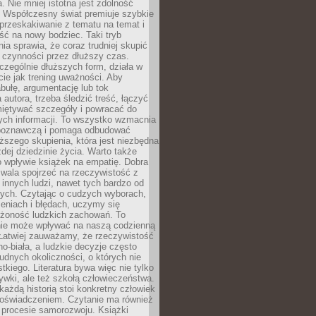
a. Nie mniej istotna jest zdolność
. Współczesny świat premiuje szybkie
przeskakiwanie z tematu na temat i
ść na nowy bodziec. Taki tryb
ia sprawia, że coraz trudniej skupić
j czynności przez dłuższy czas.
czególnie dłuższych form, działa w
ie jak trening uważności. Aby
bułę, argumentację lub tok
autora, trzeba śledzić treść, łączyć
miętywać szczegóły i powracać do
ych informacji. To wszystko wzmacnia
 poznawczą i pomaga odbudować
ższego skupienia, która jest niezbędna
dej dziedzinie życia. Warto także
 wpływie książek na empatię. Dobra
ozwala spojrzeć na rzeczywistość z
innych ludzi, nawet tych bardzo od
ych. Czytając o cudzych wyborach,
eniach i błędach, uczymy się
ożoność ludzkich zachowań. To
ie może wpływać na naszą codzienną
 Łatwiej zauważamy, że rzeczywistość
rno-biała, a ludzkie decyzje często
rudnych okoliczności, o których nie
kiego. Literatura bywa więc nie tylko
ywki, ale też szkołą człowieczeństwa.
każdą historią stoi konkretny człowiek
oświadczeniem. Czytanie ma również
 procesie samorozwoju. Książki