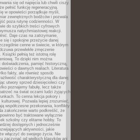
rwania się od napięcia lub chwili ciszy.
e pełnić funkcję regeneracyjną.
ię w opowieści porządkuje myśli,
iar zewnętrznych bodźców i pozwala
jść poza rutynę codzienności. W
wie do szybkich treści cyfrowych
 wymusza natychmiastowej reakcji.
nić. Daje czas na zatrzymanie,
e się i spokojne przeżycie danej
 szczególnie cenne w świecie, w którym
odczuwa przewlekłe zmęczenie
 Książki pełnią też istotną rolę
eniową. To dzięki nim można
 doświadczenia, pamięć historyczną,
powieści o dawnych realiach. Literatura
tylko fakty, ale również sposób
rażliwość charakterystyczną dla danej
jąc utwory sprzed dziesięcioleci czy
 tylko poznajemy fabułę, lecz także
atrzeć na świat oczami ludzi żyjących
unkach. To cenna lekcja pokory i
kulturowej. Pozwala lepiej zrozumieć,
ją współczesne przekonania, konflikty
Na zakończenie warto podkreślić, że
 powinno być traktowane wyłącznie
ek szkolny czy elitarne hobby. To
ardziej dostępnych i jednocześnie
rozwijających aktywności, jakie
że włączyć do swojego życia. Nie
zu zaczynać od wielkich klasyków ani