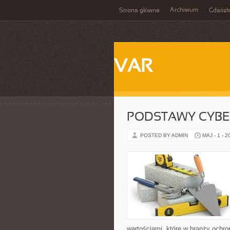
Archiwum
Strona główna
Gdańsk
VAR
PODSTAWY CYBE
POSTED BY ADMIN
MAJ - 1 - 2
wartościami, które w branży ochr