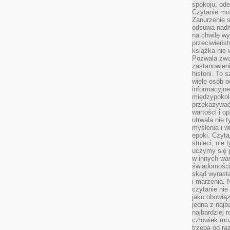
spokoju, ode
Czytanie moż
Zanurzenie s
odsuwa nadm
na chwilę wy
przeciwieńst
książka nie
Pozwala zwol
zastanowieni
historii. To
wiele osób 
informacyjne.
międzypokol
przekazywać
wartości i o
utrwala nie 
myślenia i w
epoki. Czyta
stuleci, nie
uczymy się p
w innych war
świadomości 
skąd wyrasta
i marzenia. 
czytanie nie
jako obowiąz
jedna z najb
najbardziej 
człowiek mo
trzeba od ra