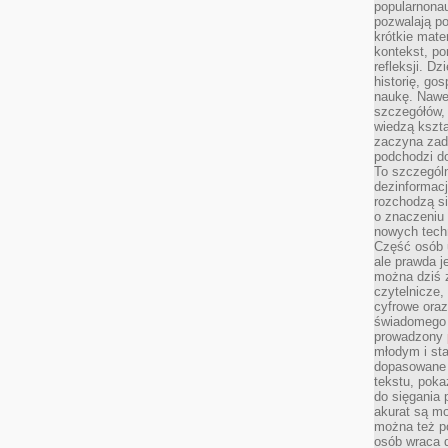
popularnonau
pozwalają po
krótkie mate
kontekst, po
refleksji. D
historię, go
naukę. Nawe
szczegółów,
wiedzą kszta
zaczyna zada
podchodzi do
To szczegól
dezinformacj
rozchodzą s
o znaczeniu 
nowych techn
Część osób u
ale prawda j
można dziś z
czytelnicze, 
cyfrowe oraz
świadomego 
prowadzony
młodym i st
dopasowane 
tekstu, poka
do sięgania 
akurat są m
można też p
osób wraca d