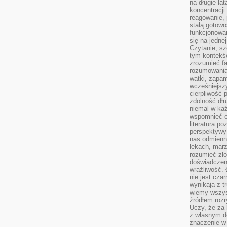
na długie lat
koncentracji
reagowanie, 
stałą gotowo
funkcjonowan
się na jedne
Czytanie, sz
tym kontekśc
zrozumieć fa
rozumowania 
wątki, zapa
wcześniejsz
cierpliwość
zdolność dłu
niemal w każ
wspomnieć o
literatura p
perspektywy 
nas odmienn
lękach, marz
rozumieć zł
doświadczen
wrażliwość.
nie jest cza
wynikają z t
wiemy wszyst
źródłem rozr
Uczy, że za 
z własnym d
znaczenie w