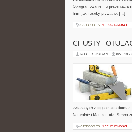
Oprogramowanie. To prezentacja in
firm, jak i osoby prywatne, […]
CATEGORIES:
NIERUCHOMOŚCI
CHUSTY I OTULA
POSTED BY ADMIN
KWI - 30 - 
związanych z organizacją domu z n
Naturalnie i Mama i Tata. Strona 
CATEGORIES:
NIERUCHOMOŚCI