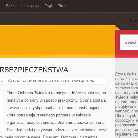
Pada
Tagi
Tituli
Spis Treści
SUB
RBEZPIECZEŃSTWA
Czytanie ksi
najważniejsz
PODSTAWY
026
MOŻLIWOŚĆ KOMENTOWANIA
ZOSTAŁA WYŁĄCZONA
człowieka, c
CYBERBEZPIECZEŃSTWA
zarówno form
dla których l
Firma Ochrona Twierdza to miejsce, które skupia się na
świecie peł
tematyce ochrony w sposób praktyczny. Strona została
nagrań, med
przepływu i
stworzona z myślą o osobach, firmach i instytucjach,
wartość, cho
które potrzebują rzetelnego partnera w zakresie
Dla jednych 
odpoczynkie
organizacji bezpieczeństwa. Już sama nazwa Ochrona
poznawanie 
jednak od te
Twierdza budzi pozytywne odczucia z stabilnością, czyli
regularne cz
ony mają ogromną wagę. Polecam: Ochrona i Narzędzia i