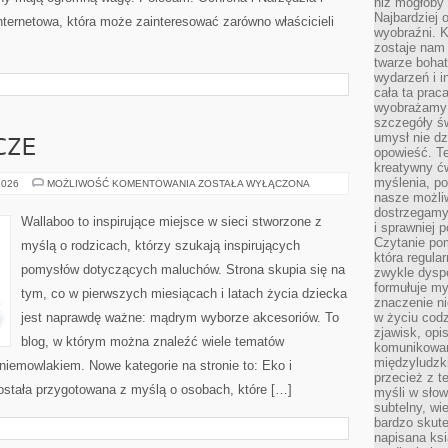
niż mogłoby 
Najbardziej 
ternetowa, która może zainteresować zarówno właścicieli
wyobraźni. K
zostaje nam
twarze bohat
wydarzeń i i
cała ta prac
wyobrażamy s
szczegóły ś
umysł nie dz
CZE
opowieść. Te
kreatywny ć
myślenia, p
CHUSTY
2026
MOŻLIWOŚĆ KOMENTOWANIA
ZOSTAŁA WYŁĄCZONA
I
nasze możliw
OTULACZE
dostrzegamy 
Wallaboo to inspirujące miejsce w sieci stworzone z
i sprawniej 
Czytanie po
myślą o rodzicach, którzy szukają inspirujących
która regula
pomysłów dotyczących maluchów. Strona skupia się na
zwykle dysp
formułuje my
tym, co w pierwszych miesiącach i latach życia dziecka
znaczenie ni
jest naprawdę ważne: mądrym wyborze akcesoriów. To
w życiu cod
zjawisk, opi
blog, w którym można znaleźć wiele tematów
komunikowani
międzyludzk
iemowlakiem. Nowe kategorie na stronie to: Eko i
przecież z t
została przygotowana z myślą o osobach, które […]
myśli w słow
subtelny, wi
bardzo skut
napisana ksi