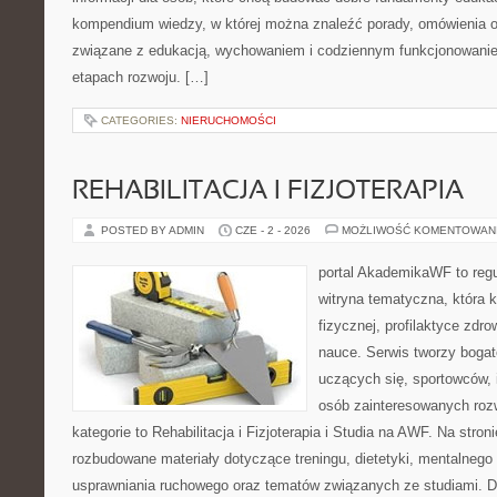
kompendium wiedzy, w której można znaleźć porady, omówienia o
związane z edukacją, wychowaniem i codziennym funkcjonowanie
etapach rozwoju. […]
CATEGORIES:
NIERUCHOMOŚCI
REHABILITACJA I FIZJOTERAPIA
POSTED BY ADMIN
CZE - 2 - 2026
MOŻLIWOŚĆ KOMENTOWAN
portal AkademikaWF to reg
witryna tematyczna, która k
fizycznej, profilaktyce zdrow
nauce. Serwis tworzy bogate
uczących się, sportowców, 
osób zainteresowanych ro
kategorie to Rehabilitacja i Fizjoterapia i Studia na AWF. Na stro
rozbudowane materiały dotyczące treningu, dietetyki, mentalneg
usprawniania ruchowego oraz tematów związanych ze studiami. Dz