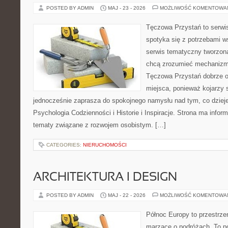
POSTED BY ADMIN
MAJ - 23 - 2026
MOŻLIWOŚĆ KOMENTOWA
Tęczowa Przystań to serwi
spotyka się z potrzebami w
serwis tematyczny tworzon
chcą zrozumieć mechaniz
Tęczowa Przystań dobrze o
miejsca, ponieważ kojarzy 
jednocześnie zaprasza do spokojnego namysłu nad tym, co dziej
Psychologia Codzienności i Historie i Inspiracje. Strona ma infor
tematy związane z rozwojem osobistym. […]
CATEGORIES:
NIERUCHOMOŚCI
ARCHITEKTURA I DESIGN
POSTED BY ADMIN
MAJ - 22 - 2026
MOŻLIWOŚĆ KOMENTOWA
Północ Europy to przestrze
marzące o podróżach. To pó