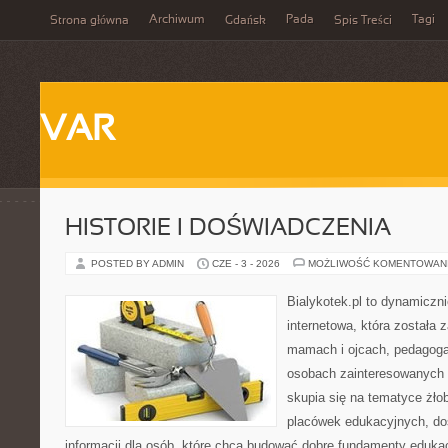
Archiwum
Pada
Tagi
Strona główna
Gdańsk
Spis Treści
VAR
HISTORIE I DOŚWIADCZENIA
POSTED BY ADMIN
CZE - 3 - 2026
MOŻLIWOŚĆ KOMENTOWAN
Bialykotek.pl to dynamiczni
internetowa, która została 
mamach i ojcach, pedagoga
osobach zainteresowanych 
skupia się na tematyce żło
placówek edukacyjnych, do
informacji dla osób, które chcą budować dobre fundamenty eduka