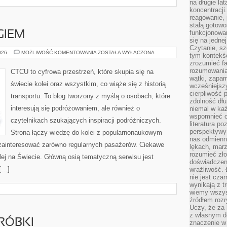
na długie lat
koncentracji
reagowanie, 
stałą gotowo
funkcjonowan
GIEM
się na jedne
Czytanie, sz
PODRÓŻE
026
MOŻLIWOŚĆ KOMENTOWANIA
ZOSTAŁA WYŁĄCZONA
tym kontekśc
POCIĄGIEM
zrozumieć fa
rozumowania 
CTCU to cyfrowa przestrzeń, które skupia się na
wątki, zapa
świecie kolei oraz wszystkim, co wiąże się z historią
wcześniejsz
cierpliwość
transportu. To blog tworzony z myślą o osobach, które
zdolność dłu
interesują się podróżowaniem, ale również o
niemal w każ
wspomnieć o
czytelnikach szukających inspiracji podróżniczych.
literatura p
perspektywy 
Strona łączy wiedzę do kolei z popularnonaukowym
nas odmienn
zainteresować zarówno regularnych pasażerów. Ciekawe
lękach, marz
rozumieć zł
Kolej na Świecie. Główną osią tematyczną serwisu jest
doświadczen
 […]
wrażliwość.
nie jest cza
wynikają z t
wiemy wszyst
źródłem rozr
Uczy, że za 
z własnym d
RÓBKI
znaczenie w