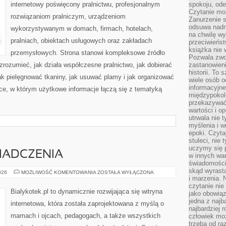
internetowy poświęcony pralnictwu, profesjonalnym
spokoju, ode
Czytanie moż
rozwiązaniom pralniczym, urządzeniom
Zanurzenie s
odsuwa nadm
wykorzystywanym w domach, firmach, hotelach,
na chwilę wy
pralniach, obiektach usługowych oraz zakładach
przeciwieńst
książka nie
przemysłowych. Strona stanowi kompleksowe źródło
Pozwala zwol
 zrozumieć, jak działa współczesne pralnictwo, jak dobierać
zastanowieni
historii. To
jak pielęgnować tkaniny, jak usuwać plamy i jak organizować
wiele osób 
informacyjne.
ce, w którym użytkowe informacje łączą się z tematyką
międzypokol
przekazywać
wartości i o
utrwala nie 
myślenia i w
epoki. Czyta
stuleci, nie
uczymy się p
WIADCZENIA
w innych war
świadomości 
skąd wyrasta
HISTORIE
026
MOŻLIWOŚĆ KOMENTOWANIA
ZOSTAŁA WYŁĄCZONA
I
i marzenia. 
DOŚWIADCZENIA
czytanie nie
Bialykotek.pl to dynamicznie rozwijająca się witryna
jako obowiąz
jedna z najb
internetowa, która została zaprojektowana z myślą o
najbardziej 
mamach i ojcach, pedagogach, a także wszystkich
człowiek mo
trzeba od ra