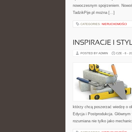
nowoczesnym spojrzeniem. Nowości
TadzikPije.pl można […]
CATEGORIES:
NIERUCHOMOŚCI
INSPIRACJE I STY
POSTED BY ADMIN
CZE - 6 - 2
którzy chcą poszerzać wiedzę o ob
Edycja i Postprodukcja. Głównym 
rozumiana nie tylko jako mechani