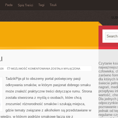
Pada
Tagi
Tituli
Spis Treści
SUB
I
Czytanie ksi
najważniejsz
SZTUKA
026
MOŻLIWOŚĆ KOMENTOWANIA
ZOSTAŁA WYŁĄCZONA
człowieka, c
KOKTAJLI
zarówno form
TadzikPije.pl to obszerny portal poświęcony pasji
dla których l
świecie peł
odkrywania smaków, w którym pasjonat dobrego smaku
nagrań, med
przepływu i
może znaleźć praktyczne treści dotyczące rumu. Strona
wartość, cho
została stworzona z myślą o osobach, które chcą
Dla jednych 
odpoczynkie
zrozumieć różnorodność smaków i szukają miejsca,
poznawanie 
gdzie tematy związane z alkoholem są przedstawiane w
jednak od te
regularne cz
 wiedzy, w którym podróże smakowe łączą się z