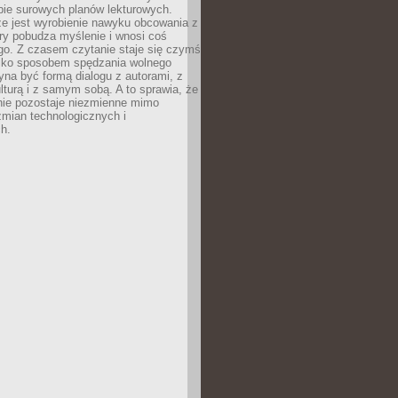
bie surowych planów lekturowych.
ze jest wyrobienie nawyku obcowania z
ry pobudza myślenie i wnosi coś
go. Z czasem czytanie staje się czymś
tylko sposobem spędzania wolnego
na być formą dialogu z autorami, z
kulturą i z samym sobą. A to sprawia, że
nie pozostaje niezmienne mimo
zmian technologicznych i
h.