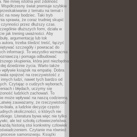
a. Nie mniej istotna jest zdolność
. Współczesny świat premiuje szybkie
przeskakiwanie z tematu na temat i
ść na nowy bodziec. Taki tryb
ia sprawia, że coraz trudniej skupić
j czynności przez dłuższy czas.
czególnie dłuższych form, działa w
ie jak trening uważności. Aby
bułę, argumentację lub tok
autora, trzeba śledzić treść, łączyć
miętywać szczegóły i powracać do
ych informacji. To wszystko wzmacnia
 poznawczą i pomaga odbudować
ższego skupienia, która jest niezbędna
dej dziedzinie życia. Warto także
 wpływie książek na empatię. Dobra
ozwala spojrzeć na rzeczywistość z
innych ludzi, nawet tych bardzo od
ych. Czytając o cudzych wyborach,
eniach i błędach, uczymy się
ożoność ludzkich zachowań. To
ie może wpływać na naszą codzienną
 Łatwiej zauważamy, że rzeczywistość
rno-biała, a ludzkie decyzje często
rudnych okoliczności, o których nie
kiego. Literatura bywa więc nie tylko
ywki, ale też szkołą człowieczeństwa.
każdą historią stoi konkretny człowiek
oświadczeniem. Czytanie ma również
 procesie samorozwoju. Książki