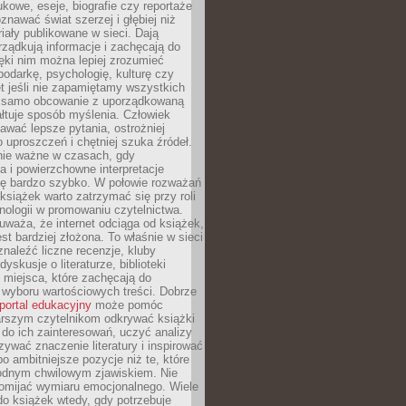
kowe, eseje, biografie czy reportaże
znawać świat szerzej i głębiej niż
riały publikowane w sieci. Dają
rządkują informacje i zachęcają do
zięki nim można lepiej zrozumieć
spodarkę, psychologię, kulturę czy
t jeśli nie zapamiętamy wszystkich
 samo obcowanie z uporządkowaną
łtuje sposób myślenia. Człowiek
wać lepsze pytania, ostrożniej
 uproszczeń i chętniej szuka źródeł.
nie ważne w czasach, gdy
a i powierzchowne interpretacje
ię bardzo szybko. W połowie rozważań
książek warto zatrzymać się przy roli
ologii w promowaniu czytelnictwa.
waża, że internet odciąga od książek,
est bardziej złożona. To właśnie w sieci
naleźć liczne recenzje, kluby
dyskusje o literaturze, biblioteki
 miejsca, które zachęcają do
wyboru wartościowych treści. Dobrze
portal edukacyjny
może pomóc
arszym czytelnikom odkrywać książki
do ich zainteresowań, uczyć analizy
zywać znaczenie literatury i inspirować
po ambitniejsze pozycje niż te, które
odnym chwilowym zjawiskiem. Nie
omijać wymiaru emocjonalnego. Wiele
o książek wtedy, gdy potrzebuje