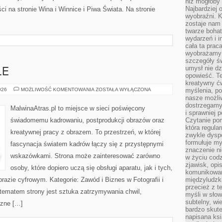
niż mogłoby 
Najbardziej 
 na stronie Wina i Winnice i Piwa Świata. Na stronie
wyobraźni. K
zostaje nam
twarze bohat
wydarzeń i i
cała ta prac
wyobrażamy s
szczegóły ś
umysł nie dz
LE
opowieść. Te
kreatywny ć
INSPIRACJE
026
MOŻLIWOŚĆ KOMENTOWANIA
ZOSTAŁA WYŁĄCZONA
myślenia, p
I
nasze możliw
STYLE
dostrzegamy 
MalwinaAtras.pl to miejsce w sieci poświęcony
i sprawniej 
świadomemu kadrowaniu, postprodukcji obrazów oraz
Czytanie po
która regula
kreatywnej pracy z obrazem. To przestrzeń, w której
zwykle dysp
formułuje my
fascynacja światem kadrów łączy się z przystępnymi
znaczenie ni
wskazówkami. Strona może zainteresować zarówno
w życiu cod
zjawisk, opi
osoby, które dopiero uczą się obsługi aparatu, jak i tych,
komunikowani
razie cyfrowym. Kategorie: Zawód i Biznes w Fotografii i
międzyludzk
przecież z t
tematem strony jest sztuka zatrzymywania chwil,
myśli w słow
subtelny, wi
czne […]
bardzo skut
napisana ksi