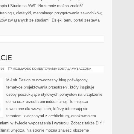
terapia i Studia na AWF. Na stronie można znaleźć
treningu, dietetyki, mentalnego przygotowania zawodników,
tów związanych ze studiami. Dzięki temu portal zestawia
ACJE
TRENDY
026
MOŻLIWOŚĆ KOMENTOWANIA
ZOSTAŁA WYŁĄCZONA
I
INSPIRACJE
M-Loft Design to nowoczesny blog poświęcony
tematyce projektowania przestrzeni, który inspiruje
osoby poszukujące stylowych pomysłów na urządzenie
domu oraz przestrzeni industrialnej. To miejsce
stworzone dla wszystkich, którzy interesują się
tematami związanymi z architekturą, aranżowaniem
niami w świecie wyposażenia i wystroju. Zobacz także DIY i
i klimat wnętrza. Na stronie można znaleźć obszerne