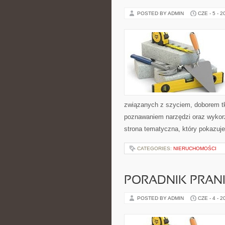
POSTED BY ADMIN
CZE - 5 - 2
związanych z szyciem, doborem tk
poznawaniem narzędzi oraz wykorz
strona tematyczna, który pokazuje
CATEGORIES:
NIERUCHOMOŚCI
PORADNIK PRAN
POSTED BY ADMIN
CZE - 4 - 2