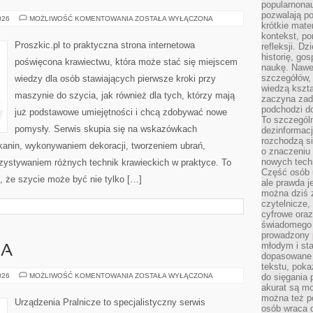
popularnonau
pozwalają po
NAPRAWY
026
MOŻLIWOŚĆ KOMENTOWANIA
ZOSTAŁA WYŁĄCZONA
krótkie mate
I
PRZERÓBKI
kontekst, po
Proszkic.pl to praktyczna strona internetowa
refleksji. D
historię, go
poświęcona krawiectwu, która może stać się miejscem
naukę. Nawe
szczegółów,
wiedzy dla osób stawiających pierwsze kroki przy
wiedzą kszta
maszynie do szycia, jak również dla tych, którzy mają
zaczyna zada
podchodzi do
już podstawowe umiejętności i chcą zdobywać nowe
To szczegól
pomysły. Serwis skupia się na wskazówkach
dezinformacj
rozchodzą s
anin, wykonywaniem dekoracji, tworzeniem ubrań,
o znaczeniu 
nowych techn
ystywaniem różnych technik krawieckich w praktyce. To
Część osób u
, że szycie może być nie tylko […]
ale prawda j
można dziś z
czytelnicze, 
cyfrowe oraz
świadomego 
prowadzony
młodym i st
IA
dopasowane 
tekstu, poka
PORADNIK
026
MOŻLIWOŚĆ KOMENTOWANIA
ZOSTAŁA WYŁĄCZONA
do sięgania 
PRANIA
akurat są m
można też p
Urządzenia Pralnicze to specjalistyczny serwis
osób wraca d