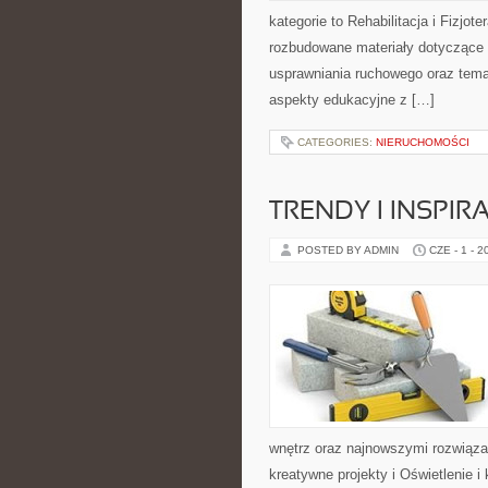
kategorie to Rehabilitacja i Fizjo
rozbudowane materiały dotyczące 
usprawniania ruchowego oraz tema
aspekty edukacyjne z […]
CATEGORIES:
NIERUCHOMOŚCI
TRENDY I INSPIR
POSTED BY ADMIN
CZE - 1 - 2
wnętrz oraz najnowszymi rozwiąza
kreatywne projekty i Oświetlenie 