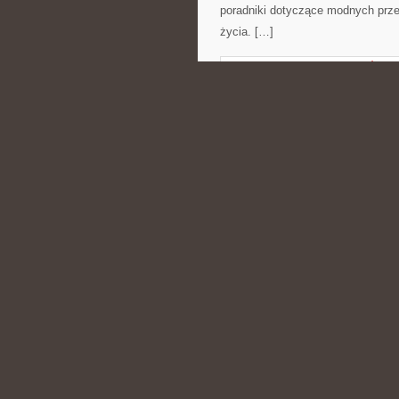
poradniki dotyczące modnych prze
życia. […]
CATEGORIES:
NIERUCHOMOŚCI
BUTY SPORTOWE
POSTED BY ADMIN
CZE - 1 - 2
a także różnego rodzaju gadżetów 
może znaleźć pomysły, które pom
Polecam Styl sportowy na co dzień 
CATEGORIES:
NIERUCHOMOŚCI