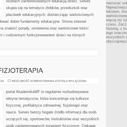
osobach zainteresowanych edukacją dzieci. Serwis
narzucać so
Najważniejs
skupia się na tematyce żłobków, przedszkoli oraz
tekstem, któ
placówek edukacyjnych, dostarczając wartościowych
wartościowe
więcej niż 
udować dobre fundamenty edukacyjne. Strona stanowi
czasu. Zaczy
a znaleźć porady, omówienia oraz wartościowe treści
historią, z 
jego znacze
m i codziennym funkcjonowaniem dzieci na różnych
wszystkich 
obyczajowyc
 FIZJOTERAPIA
REHABILITACJA
026
MOŻLIWOŚĆ KOMENTOWANIA
ZOSTAŁA WYŁĄCZONA
I
FIZJOTERAPIA
portal AkademikaWF to regularnie rozbudowywana
witryna tematyczna, która koncentruje się kulturze
fizycznej, profilaktyce zdrowotnej, fizjoterapii oraz
nauce. Serwis tworzy bogate źródło informacji dla osób
uczących się, sportowców, instruktorów oraz wszystkich
osób zainteresowanych rozwojem fizycznym. Ciekawe