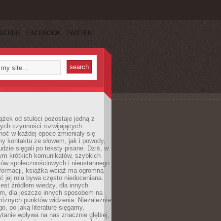
SCRIBE
FACEBOOK
TWITTER
ążek od stuleci pozostaje jedną z
ych czynności rozwijających
hoć w każdej epoce zmieniały się
y kontaktu ze słowem, jak i powody,
udzie sięgali po teksty pisane. Dziś, w
nym krótkich komunikatów, szybkich
iów społecznościowych i nieustannego
nformacji, książka wciąż ma ogromną
ć jej rola bywa często niedoceniana.
jest źródłem wiedzy, dla innych
m, dla jeszcze innych sposobem na
różnych punktów widzenia. Niezależnie
go, po jaką literaturę sięgamy,
ytanie wpływa na nas znacznie głębiej,