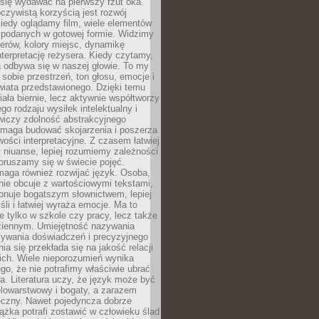
się wydawać na pierwszy rzut oka.
oczywistą korzyścią jest rozwój
iedy oglądamy film, wiele elementów
 podanych w gotowej formie. Widzimy
erów, kolory miejsc, dynamikę
nterpretację reżysera. Kiedy czytamy,
a odbywa się w naszej głowie. To my
obie przestrzeń, ton głosu, emocje i
wiata przedstawionego. Dzięki temu
iała biernie, lecz aktywnie współtworzy
go rodzaju wysiłek intelektualny i
wiczy zdolność abstrakcyjnego
omaga budować skojarzenia i poszerza
ości interpretacyjne. Z czasem łatwiej
niuanse, lepiej rozumiemy zależności
poruszamy się w świecie pojęć.
maga również rozwijać język. Osoba,
rnie obcuje z wartościowymi tekstami,
onuje bogatszym słownictwem, lepiej
śli i łatwiej wyraża emocje. Ma to
e tylko w szkole czy pracy, lecz także
ziennym. Umiejętność nazywania
sywania doświadczeń i precyzyjnego
a się przekłada się na jakość relacji
ich. Wiele nieporozumień wynika
ego, że nie potrafimy właściwie ubrać
a. Literatura uczy, że język może być
elowarstwowy i bogaty, a zarazem
eczny. Nawet pojedyncza dobrze
ążka potrafi zostawić w człowieku ślad