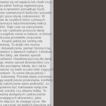
rwania się od napięcia lub chwili ciszy.
e pełnić funkcję regeneracyjną.
ię w opowieści porządkuje myśli,
iar zewnętrznych bodźców i pozwala
jść poza rutynę codzienności. W
wie do szybkich treści cyfrowych
 wymusza natychmiastowej reakcji.
nić. Daje czas na zatrzymanie,
e się i spokojne przeżycie danej
 szczególnie cenne w świecie, w którym
odczuwa przewlekłe zmęczenie
 Książki pełnią też istotną rolę
eniową. To dzięki nim można
 doświadczenia, pamięć historyczną,
powieści o dawnych realiach. Literatura
tylko fakty, ale również sposób
rażliwość charakterystyczną dla danej
jąc utwory sprzed dziesięcioleci czy
 tylko poznajemy fabułę, lecz także
atrzeć na świat oczami ludzi żyjących
unkach. To cenna lekcja pokory i
kulturowej. Pozwala lepiej zrozumieć,
ją współczesne przekonania, konflikty
Na zakończenie warto podkreślić, że
 powinno być traktowane wyłącznie
ek szkolny czy elitarne hobby. To
ardziej dostępnych i jednocześnie
rozwijających aktywności, jakie
że włączyć do swojego życia. Nie
zu zaczynać od wielkich klasyków ani