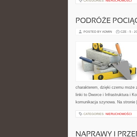
CATEGORIES:
NIERUCHOMOŚCI
PODRÓŻE POCIĄ
POSTED BY ADMIN
CZE - 5 - 2
charakterem, dzięki czemu może 
linki to Dworce i Infrastruktura i 
komunikacja szynowa. Na stronie
CATEGORIES:
NIERUCHOMOŚCI
NAPRAWY I PRZE