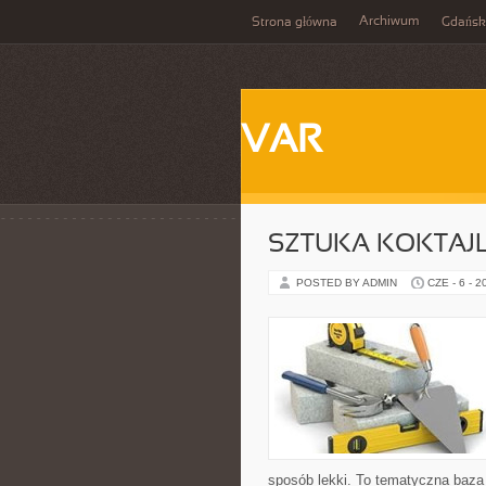
Archiwum
Strona główna
Gdańsk
VAR
SZTUKA KOKTAJL
POSTED BY ADMIN
CZE - 6 - 2
sposób lekki. To tematyczna baza