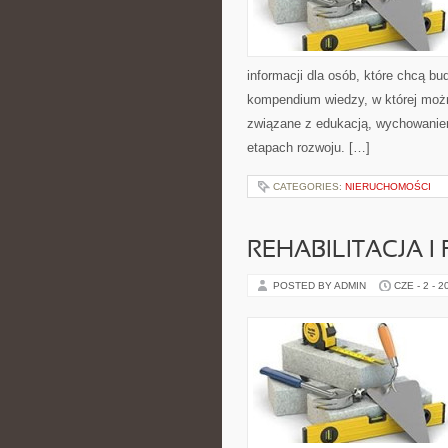
informacji dla osób, które chcą b
kompendium wiedzy, w której możn
związane z edukacją, wychowanie
etapach rozwoju. […]
CATEGORIES:
NIERUCHOMOŚCI
REHABILITACJA I
POSTED BY ADMIN
CZE - 2 - 2