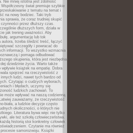
a. Nie mniej istotna jest zdolność
. Współczesny świat premiuje szybkie
przeskakiwanie z tematu na temat i
ść na nowy bodziec. Taki tryb
ia sprawia, że coraz trudniej skupić
j czynności przez dłuższy czas.
czególnie dłuższych form, działa w
ie jak trening uważności. Aby
bułę, argumentację lub tok
autora, trzeba śledzić treść, łączyć
miętywać szczegóły i powracać do
ych informacji. To wszystko wzmacnia
 poznawczą i pomaga odbudować
ższego skupienia, która jest niezbędna
dej dziedzinie życia. Warto także
 wpływie książek na empatię. Dobra
ozwala spojrzeć na rzeczywistość z
innych ludzi, nawet tych bardzo od
ych. Czytając o cudzych wyborach,
eniach i błędach, uczymy się
ożoność ludzkich zachowań. To
ie może wpływać na naszą codzienną
 Łatwiej zauważamy, że rzeczywistość
rno-biała, a ludzkie decyzje często
rudnych okoliczności, o których nie
kiego. Literatura bywa więc nie tylko
ywki, ale też szkołą człowieczeństwa.
każdą historią stoi konkretny człowiek
oświadczeniem. Czytanie ma również
 procesie samorozwoju. Książki