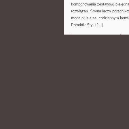
komponowania zestawów, pielęgnac
rozwiązań. Strona łączy poradniko
modą plus size, codziennym komf
Poradnik Stylu […]
CATEGORIES:
NIERUCHOMOŚCI
CIEKAWOSTKI M
POSTED BY ADMIN
CZE - 9 - 2
może znaleźć wyjaśnienia dotyczą
zaawansowanych tematów matemat