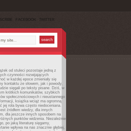
SCRIBE
FACEBOOK
TWITTER
ążek od stuleci pozostaje jedną z
ych czynności rozwijających
hoć w każdej epoce zmieniały się
y kontaktu ze słowem, jak i powody,
udzie sięgali po teksty pisane. Dziś, w
nym krótkich komunikatów, szybkich
iów społecznościowych i nieustannego
nformacji, książka wciąż ma ogromną
ć jej rola bywa często niedoceniana.
jest źródłem wiedzy, dla innych
m, dla jeszcze innych sposobem na
różnych punktów widzenia. Niezależnie
go, po jaką literaturę sięgamy,
ytanie wpływa na nas znacznie głębiej,