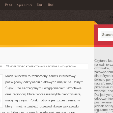
Pada
Tagi
Tituli
Spis Treści
SUB
Czytanie ksi
najważniejsz
GŁOGÓW
026
MOŻLIWOŚĆ KOMENTOWANIA
ZOSTAŁA WYŁĄCZONA
człowieka, c
zarówno form
dla których l
Moda Wrocław to różnorodny serwis internetowy
świecie peł
poświęcony odkrywaniu ciekawych miejsc na Dolnym
nagrań, med
przepływu i
Śląsku, ze szczególnym uwzględnieniem Wrocławia
wartość, cho
oraz regionów, które tworzą niezwykle nieoczywistą
Dla jednych 
odpoczynkie
mapę tej części Polski. Strona jest przestrzenią, w
poznawanie 
jednak od te
którym można znaleźć przewodnikowe wskazówki
regularne cz
tury, architektury, przyrody, wydarzeń, rekreacji oraz