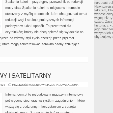
Spalarnia kalorii – przystępny przewodnik po redukcji
narzucać so
Najważniejs
masy ciała Spalarnia kalorii to miejsce w internecie
tekstem, któ
stworzony z myślą o osobach, które chcą poznać temat
wartościowe
więcej niż 
redukcji wagi i szukają praktycznych informacji
czasu. Zaczy
historią, z 
podanych w ludzki sposób. To przestrzeń dla
jego znacze
czytelników, którzy nie chcą opierać się wyłącznie na
wszystkich 
obyczajowyc
ojrzeć na zdrowy styl życia szerzej: przez pryzmat
ty, które mogą zainteresować zarówno osoby szukające
WY I SATELITARNY
INTERNET
 2026
MOŻLIWOŚĆ KOMENTOWANIA
ZOSTAŁA WYŁĄCZONA
RADIOWY
I
SATELITARNY
Internat.com.pl to rozbudowany magazyn internetowy
poświęcony sieci oraz wszystkim zagadnieniom, które
wiążą się z codziennym korzystaniem z sprzętu
elektronicznego. Strona może być przydatnym