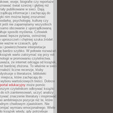
kowe, eseje, biografie czy reportaże
znawać świat szerzej i głębiej niż
riały publikowane w sieci. Dają
rządkują informacje i zachęcają do
zięki nim można lepiej zrozumieć
spodarkę, psychologię, kulturę czy
t jeśli nie zapamiętamy wszystkich
 samo obcowanie z uporządkowaną
łtuje sposób myślenia. Człowiek
wać lepsze pytania, ostrożniej
 uproszczeń i chętniej szuka źródeł.
nie ważne w czasach, gdy
a i powierzchowne interpretacje
ię bardzo szybko. W połowie rozważań
książek warto zatrzymać się przy roli
ologii w promowaniu czytelnictwa.
waża, że internet odciąga od książek,
est bardziej złożona. To właśnie w sieci
naleźć liczne recenzje, kluby
dyskusje o literaturze, biblioteki
 miejsca, które zachęcają do
wyboru wartościowych treści. Dobrze
portal edukacyjny
może pomóc
arszym czytelnikom odkrywać książki
do ich zainteresowań, uczyć analizy
zywać znaczenie literatury i inspirować
po ambitniejsze pozycje niż te, które
odnym chwilowym zjawiskiem. Nie
omijać wymiaru emocjonalnego. Wiele
o książek wtedy, gdy potrzebuje