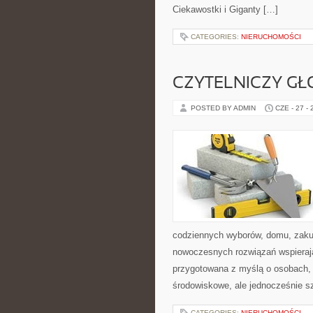
Ciekawostki i Giganty […]
CATEGORIES:
NIERUCHOMOŚCI
CZYTELNICZY GŁ
POSTED BY ADMIN
CZE - 27 -
codziennych wyborów, domu, zakupó
nowoczesnych rozwiązań wspierają
przygotowana z myślą o osobach,
środowiskowe, ale jednocześnie s
CATEGORIES:
NIERUCHOMOŚCI