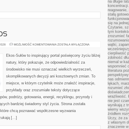
na długie lat
koncentracji
reagowanie, 
stałą gotowo
funkcjonowan
się na jedne
Czytanie, sz
tym kontekśc
OS
zrozumieć fa
rozumowania 
wątki, zapa
CZYTELNICZY
 2026
MOŻLIWOŚĆ KOMENTOWANIA
ZOSTAŁA WYŁĄCZONA
GŁOS
wcześniejsz
cierpliwość
Ekos-Sułów to inspirujący portal poświęcony życiu bliżej
zdolność dłu
niemal w każ
natury, który pokazuje, że odpowiedzialność za
wspomnieć o
środowisko nie musi oznaczać wielkich wyrzeczeń,
literatura p
perspektywy 
skomplikowanych decyzji ani kosztownych zmian. To
nas odmienn
miejsce, w którym czytelnik może znaleźć inspiracje,
lękach, marz
rozumieć zł
przykłady oraz zrozumiałe teksty dotyczące
doświadczen
wrażliwość.
w, podróży, gotowania, energii, recyklingu, przyrody i
nie jest cza
cych bardziej świadomy styl życia. Strona została
wynikają z t
wiemy wszyst
 które chcą poznawać współczesne wyzwania
źródłem rozr
zukają […]
Uczy, że za 
z własnym d
znaczenie w