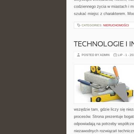
codziennego życia w miastach i mi
szukać miejsc z charakterem. Mod
CATEGORIES:
NIERUCHOMOŚCI
TECHNOLOGIE I 
POSTED BY ADMIN
LIP - 1 - 2
wszędzie tam, gdzie liczy się n
procesów. Strona prezentuje bogatą
odpowiadają na potrzeby współcze
niezawodnych rozwiązań technicz