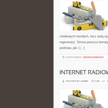
chwilowych trendach, lecz wolą sp
regeneracji. Strona porusza tema
podstaw, jak i […]
CATEGORIES:
NIERUCHOMOŚCI
INTERNET RADIO
POSTED BY ADMIN
CZE - 17 -