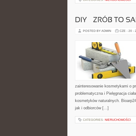
DIY – ZRÓB TO S
POSTED BY ADMIN
CZE - 20 -
zainteresowanie kosmetykami o p
problematyczna i Pielęgnacja ciał
kosmetyków naturalnych. Bioarp24
jak i odbiorców […]
CATEGORIES:
NIERUCHOMOŚCI