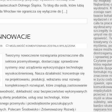
niż mogłoby 
Najbardziej 
asteczkach Dolnego Śląska. To blog dla osób, które lubią
wyobraźni. K
a Wrocław nie ogranicza się wyłącznie do […]
zostaje nam
twarze bohat
wydarzeń i i
cała ta prac
wyobrażamy s
szczegóły ś
umysł nie dz
INNOWACJE
opowieść. Te
kreatywny ć
myślenia, p
TECHNOLOGIE
026
MOŻLIWOŚĆ KOMENTOWANIA
ZOSTAŁA WYŁĄCZONA
I
nasze możliw
INNOWACJE
dostrzegamy 
Tworzymy nowoczesne rozwiązania przeznaczone dla
i sprawniej 
Czytanie po
sektora przemysłowego, dostarczając sprawdzone
która regula
systemy oraz urządzenia wykorzystujące technologię
zwykle dysp
formułuje my
wysokociśnieniową. Nasza działalność koncentruje się
znaczenie ni
na projektowaniu, produkcji, wdrażaniu oraz rozwoju
w życiu cod
zjawisk, opi
kompleksowych rozwiązań, które znajdują zastosowanie
komunikowani
międzyludzk
iezawodność, dokładność oraz bezpieczeństwo wykonywanych
przecież z t
 ofertę produktów, usług oraz technologii, które
myśli w słow
subtelny, wi
snego przemysłu i przedsiębiorstw poszukujących
bardzo skut
nych. Polecam Środowisko i Zrównoważony Rozwój i
napisana ksi