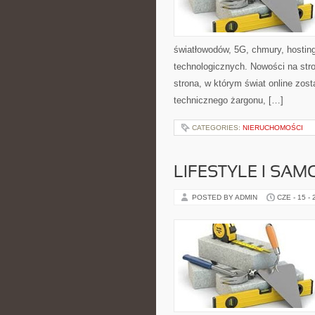
światłowodów, 5G, chmury, hostin
technologicznych. Nowości na stro
strona, w którym świat online zos
technicznego żargonu, […]
CATEGORIES:
NIERUCHOMOŚCI
LIFESTYLE I SA
POSTED BY ADMIN
CZE - 15 -