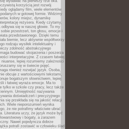
się wydawać na pierwszy rzut oka.
oczywistą korzyścią jest rozwój
iedy oglądamy film, wiele elementów
 podanych w gotowej formie. Widzimy
erów, kolory miejsc, dynamikę
nterpretację reżysera. Kiedy czytamy,
a odbywa się w naszej głowie. To my
obie przestrzeń, ton głosu, emocje i
wiata przedstawionego. Dzięki temu
iała biernie, lecz aktywnie współtworzy
go rodzaju wysiłek intelektualny i
wiczy zdolność abstrakcyjnego
omaga budować skojarzenia i poszerza
ości interpretacyjne. Z czasem łatwiej
niuanse, lepiej rozumiemy zależności
poruszamy się w świecie pojęć.
maga również rozwijać język. Osoba,
rnie obcuje z wartościowymi tekstami,
onuje bogatszym słownictwem, lepiej
śli i łatwiej wyraża emocje. Ma to
e tylko w szkole czy pracy, lecz także
ziennym. Umiejętność nazywania
sywania doświadczeń i precyzyjnego
a się przekłada się na jakość relacji
ich. Wiele nieporozumień wynika
ego, że nie potrafimy właściwie ubrać
a. Literatura uczy, że język może być
elowarstwowy i bogaty, a zarazem
eczny. Nawet pojedyncza dobrze
ążka potrafi zostawić w człowieku ślad