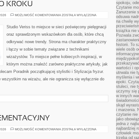
spokoju, ode
PO KROKU
Czytanie moż
Zanurzenie s
MAKIJAŻ
 2026
MOŻLIWOŚĆ KOMENTOWANIA
ZOSTAŁA WYŁĄCZONA
odsuwa nadm
KROK
na chwilę wy
PO
KROKU
przeciwieńst
Studio Veriss to miejsce w sieci poświęcony pielęgnacji
książka nie
oraz sprawdzonym wskazówkom dla osób, które chcą
Pozwala zwol
zastanowieni
odkrywać nowe trendy. Strona ma charakter praktyczny
historii. To
i łączy w sobie tematy związane z technikami
wiele osób 
informacyjne.
wizażystów. To miejsce pełne kobiecych inspiracji, w
międzypokol
przekazywać
którym można znaleźć zarówno praktyczne artykuły, jak
wartości i o
ecam Poradnik początkującej stylistki i Stylizacja fryzur.
utrwala nie 
myślenia i w
 wszystkim na wizażu, ale nie ogranicza się wyłącznie do
epoki. Czyta
stuleci, nie
uczymy się p
w innych war
świadomości 
skąd wyrasta
i marzenia. 
czytanie nie
EMENTACYJNY
jako obowiąz
jedna z najb
najbardziej 
PORADNIK
 2026
MOŻLIWOŚĆ KOMENTOWANIA
ZOSTAŁA WYŁĄCZONA
SUPLEMENTACYJNY
człowiek mo
trzeba od ra