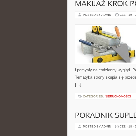
MAKIJAŻ KROK 
POSTED BY ADMIN
CZE - 19 -
i pomysły na codzienny wygląd. Pol
Tematyka strony skupia się przede
[…]
CATEGORIES:
NIERUCHOMOŚCI
PORADNIK SUPL
POSTED BY ADMIN
CZE - 18 -