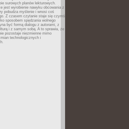
bie surowych planów lekturowych.
ze jest wyrobienie nawyku obcowania z
ry pobudza myślenie i wnosi coś
go. Z czasem czytanie staje się czymś
tylko sposobem spędzania wolnego
na być formą dialogu z autorami, z
kulturą i z samym sobą. A to sprawia, że
nie pozostaje niezmienne mimo
zmian technologicznych i
h.