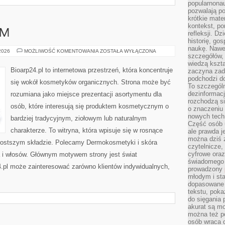
popularnonau
pozwalają po
krótkie mate
kontekst, po
AM
refleksji. D
historię, go
naukę. Nawe
DIY
 2026
MOŻLIWOŚĆ KOMENTOWANIA
ZOSTAŁA WYŁĄCZONA
szczegółów,
–
ZRÓB
wiedzą kszta
TO
Bioarp24.pl to internetowa przestrzeń, która koncentruje
zaczyna zada
SAM
podchodzi do
się wokół kosmetyków organicznych. Strona może być
To szczegól
dezinformacj
rozumiana jako miejsce prezentacji asortymentu dla
rozchodzą s
osób, które interesują się produktem kosmetycznym o
o znaczeniu 
nowych techn
bardziej tradycyjnym, ziołowym lub naturalnym
Część osób u
charakterze. To witryna, która wpisuje się w rosnące
ale prawda j
można dziś z
rostszym składzie. Polecamy Dermokosmetyki i skóra
czytelnicze, 
cyfrowe oraz
a i włosów. Głównym motywem strony jest świat
świadomego 
.pl może zainteresować zarówno klientów indywidualnych,
prowadzony
młodym i st
dopasowane 
tekstu, poka
do sięgania 
akurat są m
można też p
osób wraca d