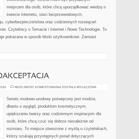
miejscem dla osób, które chcą uporządkować wiedzę o
świecie internetu, sieci bezprzewodowych,
gu, cyberbezpieczeństwa oraz codziennych rozwiązań
nie: Czytelnicy o Temacie i Internet i Nowe Technologie. To
taje pokazana w sposób bliski użytkownikowi. Zamiast
MOAKCEPTACJA
LIFESTYLE
 2026
MOŻLIWOŚĆ KOMENTOWANIA
ZOSTAŁA WYŁĄCZONA
I
SAMOAKCEPTACJA
Serwis modowo-urodowy poświęcony jest modzie,
dbaniu o wygląd, produktom kosmetycznym,
upiększaniu twarzy oraz codziennym inspiracjom dla
osób, które chcą czuć się dobrze niezależnie od
rozmiaru. To miejsce stworzone z myślą o czytelnikach,
którzy szukają przystępnych porad dotyczących