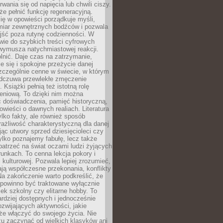
rwania się od napięcia lub chwili ciszy.
e pełnić funkcję regeneracyjną.
ię w opowieści porządkuje myśli,
iar zewnętrznych bodźców i pozwala
jść poza rutynę codzienności. W
wie do szybkich treści cyfrowych
 wymusza natychmiastowej reakcji.
nić. Daje czas na zatrzymanie,
e się i spokojne przeżycie danej
 szczególnie cenne w świecie, w którym
odczuwa przewlekłe zmęczenie
 Książki pełnią też istotną rolę
eniową. To dzięki nim można
 doświadczenia, pamięć historyczną,
powieści o dawnych realiach. Literatura
tylko fakty, ale również sposób
rażliwość charakterystyczną dla danej
jąc utwory sprzed dziesięcioleci czy
 tylko poznajemy fabułę, lecz także
atrzeć na świat oczami ludzi żyjących
unkach. To cenna lekcja pokory i
kulturowej. Pozwala lepiej zrozumieć,
ją współczesne przekonania, konflikty
Na zakończenie warto podkreślić, że
 powinno być traktowane wyłącznie
ek szkolny czy elitarne hobby. To
ardziej dostępnych i jednocześnie
rozwijających aktywności, jakie
że włączyć do swojego życia. Nie
zu zaczynać od wielkich klasyków ani