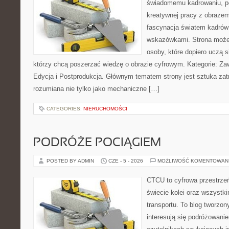
świadomemu kadrowaniu, po
kreatywnej pracy z obrazem.
fascynacja światem kadrów 
wskazówkami. Strona może
osoby, które dopiero uczą si
którzy chcą poszerzać wiedzę o obrazie cyfrowym. Kategorie: Zawó
Edycja i Postprodukcja. Głównym tematem strony jest sztuka zat
rozumiana nie tylko jako mechaniczne […]
CATEGORIES:
NIERUCHOMOŚCI
PODRÓŻE POCIĄGIEM
POSTED BY ADMIN
CZE - 5 - 2026
MOŻLIWOŚĆ KOMENTOWAN
CTCU to cyfrowa przestrzeń
świecie kolei oraz wszystki
transportu. To blog tworzon
interesują się podróżowanie