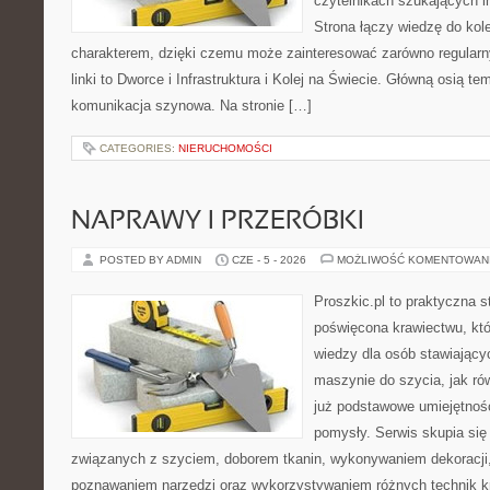
czytelnikach szukających in
Strona łączy wiedzę do ko
charakterem, dzięki czemu może zainteresować zarówno regular
linki to Dworce i Infrastruktura i Kolej na Świecie. Główną osią t
komunikacja szynowa. Na stronie […]
CATEGORIES:
NIERUCHOMOŚCI
NAPRAWY I PRZERÓBKI
POSTED BY ADMIN
CZE - 5 - 2026
MOŻLIWOŚĆ KOMENTOWAN
Proszkic.pl to praktyczna s
poświęcona krawiectwu, kt
wiedzy dla osób stawiający
maszynie do szycia, jak rów
już podstawowe umiejętnoś
pomysły. Serwis skupia si
związanych z szyciem, doborem tkanin, wykonywaniem dekoracji,
poznawaniem narzędzi oraz wykorzystywaniem różnych technik kr