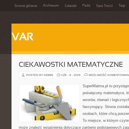
Archiwum
Pada
Tagi
Strona główna
Gdańsk
Spis Treści
VAR
CIEKAWOSTKI MATEMATYCZNE
POSTED BY ADMIN
CZE - 9 - 2026
MOŻLIWOŚĆ KOMENTOWAN
SuperMatma.pl to przystępn
poświęcony matematyce, któ
wzorów, równań i logicznyc
fascynujący. Strona został
osobach, które chcą posze
To miejsce, w którym czyte
może znaleźć wyjaśnienia dotyczące zarówno podstawowych zagad