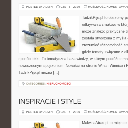
POSTED BY ADMIN
CZE - 6 - 2026
MOŻLIWOŚĆ KOMENTOWAN
TadzikPije.pl to obszerny p
odkrywania smaków, w któ
może znaleźć praktyczne tr
została stworzona z myślą 
zrozumieć różnorodność sm
gdzie tematy związane z a
sposób lekki. To tematyczna baza wiedzy, w którym podróże sma
nowoczesnym spojrzeniem. Nowości na stronie Wina i Winnice i P
TadzikPije.pl można […]
CATEGORIES:
NIERUCHOMOŚCI
INSPIRACJE I STYLE
POSTED BY ADMIN
CZE - 6 - 2026
MOŻLIWOŚĆ KOMENTOWAN
MalwinaAtras.pl to miejsce