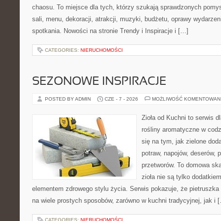
chaosu. To miejsce dla tych, którzy szukają sprawdzonych pom
sali, menu, dekoracji, atrakcji, muzyki, budżetu, oprawy wydarze
spotkania. Nowości na stronie Trendy i Inspiracje i […]
CATEGORIES:
NIERUCHOMOŚCI
SEZONOWE INSPIRACJE
POSTED BY ADMIN
CZE - 7 - 2026
MOŻLIWOŚĆ KOMENTOWAN
Zioła od Kuchni to serwis d
rośliny aromatyczne w codz
się na tym, jak zielone do
potraw, napojów, deserów,
przetworów. To domowa ska
zioła nie są tylko dodatkiem
elementem zdrowego stylu życia. Serwis pokazuje, że pietrusz
na wiele prostych sposobów, zarówno w kuchni tradycyjnej, jak i 
CATEGORIES:
NIERUCHOMOŚCI