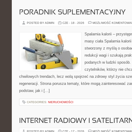
PORADNIK SUPLEMENTACYJNY
POSTED BY ADMIN
CZE - 18 - 2026
MOŻLIWOŚĆ KOMENTOWA
Spalarnia kalorii – przystę
masy ciała Spalarnia kalorii
stworzony z myślą o osoba
redukcji wagi i szukają pra
podanych w ludzki sposób. 
czytelników, którzy nie chc
chwilowych trendach, lecz wolą spojrzeć na zdrowy styl życia sze
regeneracji. Strona porusza tematy, które mogą zainteresować z
podstaw, jak i […]
CATEGORIES:
NIERUCHOMOŚCI
INTERNET RADIOWY I SATELITAR
POSTED BY ADMIN
CZE - 17 - 2026
MOŻLIWOŚĆ KOMENTOWA