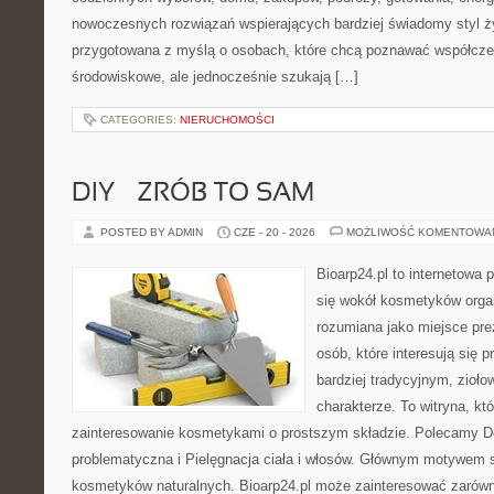
nowoczesnych rozwiązań wspierających bardziej świadomy styl ży
przygotowana z myślą o osobach, które chcą poznawać współcz
środowiskowe, ale jednocześnie szukają […]
CATEGORIES:
NIERUCHOMOŚCI
DIY – ZRÓB TO SAM
POSTED BY ADMIN
CZE - 20 - 2026
MOŻLIWOŚĆ KOMENTOWA
Bioarp24.pl to internetowa 
się wokół kosmetyków orga
rozumiana jako miejsce pre
osób, które interesują się
bardziej tradycyjnym, zioł
charakterze. To witryna, kt
zainteresowanie kosmetykami o prostszym składzie. Polecamy D
problematyczna i Pielęgnacja ciała i włosów. Głównym motywem st
kosmetyków naturalnych. Bioarp24.pl może zainteresować zarówn