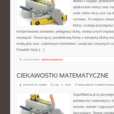
dbaniu o wygląd, produkt
upiększaniu twarzy oraz co
osób, które chcą czuć się d
rozmiaru. To miejsce stwor
którzy szukają przystępny
komponowania zestawów, pielęgnacji skóry, estetycznych inspira
rozwiązań. Strona łączy poradnikową formę z tematyką bliską oso
modą plus size, codziennym komfortem i urodą bez sztywnych 
Poradnik Stylu […]
CATEGORIES:
NIERUCHOMOŚCI
CIEKAWOSTKI MATEMATYCZNE
POSTED BY ADMIN
CZE - 9 - 2026
MOŻLIWOŚĆ KOMENTOWAN
SuperMatma.pl to przystępn
poświęcony matematyce, któ
wzorów, równań i logicznyc
fascynujący. Strona został