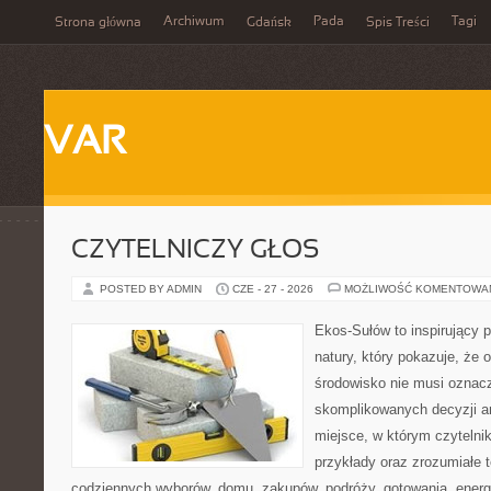
Archiwum
Pada
Tagi
Strona główna
Gdańsk
Spis Treści
VAR
CZYTELNICZY GŁOS
POSTED BY ADMIN
CZE - 27 - 2026
MOŻLIWOŚĆ KOMENTOWA
Ekos-Sułów to inspirujący p
natury, który pokazuje, że 
środowisko nie musi oznac
skomplikowanych decyzji a
miejsce, w którym czytelnik
przykłady oraz zrozumiałe 
codziennych wyborów, domu, zakupów, podróży, gotowania, energii