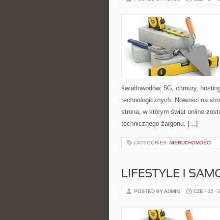
światłowodów, 5G, chmury, hostin
technologicznych. Nowości na stro
strona, w którym świat online zos
technicznego żargonu, […]
CATEGORIES:
NIERUCHOMOŚCI
LIFESTYLE I SA
POSTED BY ADMIN
CZE - 15 -