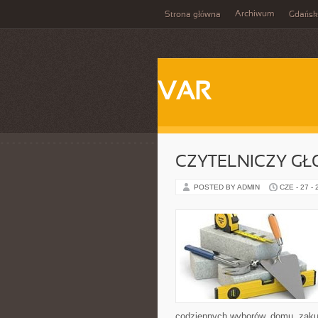
Archiwum
Strona główna
Gdańsk
VAR
CZYTELNICZY GŁ
POSTED BY ADMIN
CZE - 27 -
codziennych wyborów, domu, zakupó