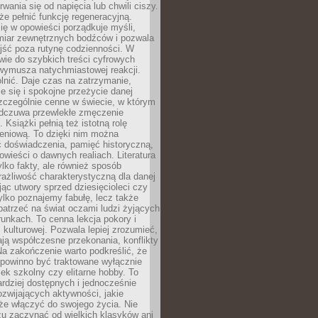
rwania się od napięcia lub chwili ciszy.
e pełnić funkcję regeneracyjną.
ię w opowieści porządkuje myśli,
iar zewnętrznych bodźców i pozwala
jść poza rutynę codzienności. W
wie do szybkich treści cyfrowych
 wymusza natychmiastowej reakcji.
nić. Daje czas na zatrzymanie,
e się i spokojne przeżycie danej
 szczególnie cenne w świecie, w którym
odczuwa przewlekłe zmęczenie
 Książki pełnią też istotną rolę
eniową. To dzięki nim można
 doświadczenia, pamięć historyczną,
powieści o dawnych realiach. Literatura
tylko fakty, ale również sposób
rażliwość charakterystyczną dla danej
jąc utwory sprzed dziesięcioleci czy
 tylko poznajemy fabułę, lecz także
atrzeć na świat oczami ludzi żyjących
unkach. To cenna lekcja pokory i
kulturowej. Pozwala lepiej zrozumieć,
ją współczesne przekonania, konflikty
Na zakończenie warto podkreślić, że
 powinno być traktowane wyłącznie
ek szkolny czy elitarne hobby. To
ardziej dostępnych i jednocześnie
rozwijających aktywności, jakie
że włączyć do swojego życia. Nie
zu zaczynać od wielkich klasyków ani