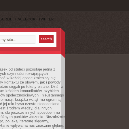
SCRIBE
FACEBOOK
TWITTER
ążek od stuleci pozostaje jedną z
ych czynności rozwijających
hoć w każdej epoce zmieniały się
y kontaktu ze słowem, jak i powody,
udzie sięgali po teksty pisane. Dziś, w
nym krótkich komunikatów, szybkich
iów społecznościowych i nieustannego
nformacji, książka wciąż ma ogromną
ć jej rola bywa często niedoceniana.
jest źródłem wiedzy, dla innych
m, dla jeszcze innych sposobem na
różnych punktów widzenia. Niezależnie
go, po jaką literaturę sięgamy,
ytanie wpływa na nas znacznie głębiej,