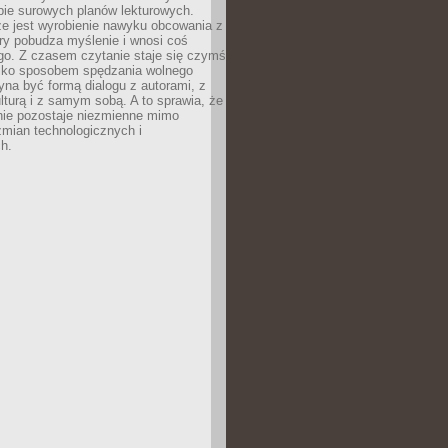
bie surowych planów lekturowych.
ze jest wyrobienie nawyku obcowania z
ry pobudza myślenie i wnosi coś
go. Z czasem czytanie staje się czymś
tylko sposobem spędzania wolnego
na być formą dialogu z autorami, z
kulturą i z samym sobą. A to sprawia, że
nie pozostaje niezmienne mimo
zmian technologicznych i
h.