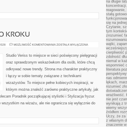
na długie lat
koncentracji
reagowanie, 
stałą gotowo
funkcjonowan
się na jedne
Czytanie, sz
tym kontekśc
PO KROKU
zrozumieć fa
rozumowania 
wątki, zapa
MAKIJAŻ
 2026
MOŻLIWOŚĆ KOMENTOWANIA
ZOSTAŁA WYŁĄCZONA
KROK
wcześniejsz
PO
cierpliwość
KROKU
Studio Veriss to miejsce w sieci poświęcony pielęgnacji
zdolność dłu
niemal w każ
oraz sprawdzonym wskazówkom dla osób, które chcą
wspomnieć o
odkrywać nowe trendy. Strona ma charakter praktyczny
literatura p
perspektywy 
i łączy w sobie tematy związane z technikami
nas odmienn
lękach, marz
wizażystów. To miejsce pełne kobiecych inspiracji, w
rozumieć zł
którym można znaleźć zarówno praktyczne artykuły, jak
doświadczen
wrażliwość.
ecam Poradnik początkującej stylistki i Stylizacja fryzur.
nie jest cza
 wszystkim na wizażu, ale nie ogranicza się wyłącznie do
wynikają z t
wiemy wszyst
źródłem rozr
Uczy, że za 
z własnym d
znaczenie w