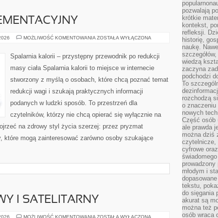
popularnonau
pozwalają po
krótkie mate
EMENTACYJNY
kontekst, po
refleksji. D
PORADNIK
 2026
MOŻLIWOŚĆ KOMENTOWANIA
ZOSTAŁA WYŁĄCZONA
historię, go
SUPLEMENTACYJNY
naukę. Nawe
szczegółów,
Spalarnia kalorii – przystępny przewodnik po redukcji
wiedzą kszta
masy ciała Spalarnia kalorii to miejsce w internecie
zaczyna zada
podchodzi do
stworzony z myślą o osobach, które chcą poznać temat
To szczegól
dezinformacj
redukcji wagi i szukają praktycznych informacji
rozchodzą s
podanych w ludzki sposób. To przestrzeń dla
o znaczeniu 
nowych techn
czytelników, którzy nie chcą opierać się wyłącznie na
Część osób u
ojrzeć na zdrowy styl życia szerzej: przez pryzmat
ale prawda j
można dziś z
ty, które mogą zainteresować zarówno osoby szukające
czytelnicze, 
cyfrowe oraz
świadomego 
prowadzony
młodym i st
dopasowane 
tekstu, poka
do sięgania 
WY I SATELITARNY
akurat są m
można też p
osób wraca d
INTERNET
 2026
MOŻLIWOŚĆ KOMENTOWANIA
ZOSTAŁA WYŁĄCZONA