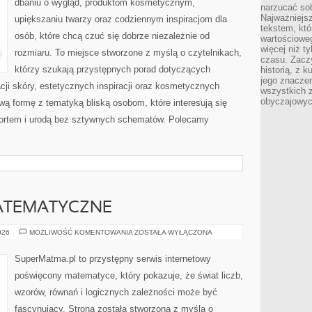
dbaniu o wygląd, produktom kosmetycznym,
narzucać so
Najważniejs
upiększaniu twarzy oraz codziennym inspiracjom dla
tekstem, któ
osób, które chcą czuć się dobrze niezależnie od
wartościowe
więcej niż 
rozmiaru. To miejsce stworzone z myślą o czytelnikach,
czasu. Zaczy
którzy szukają przystępnych porad dotyczących
historią, z 
jego znacze
ji skóry, estetycznych inspiracji oraz kosmetycznych
wszystkich 
obyczajowyc
wą formę z tematyką bliską osobom, które interesują się
ortem i urodą bez sztywnych schematów. Polecamy
ATEMATYCZNE
CIEKAWOSTKI
026
MOŻLIWOŚĆ KOMENTOWANIA
ZOSTAŁA WYŁĄCZONA
MATEMATYCZNE
SuperMatma.pl to przystępny serwis internetowy
poświęcony matematyce, który pokazuje, że świat liczb,
wzorów, równań i logicznych zależności może być
fascynujący. Strona została stworzona z myślą o