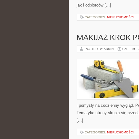
jak i odbiorców […]
CATEGORIES:
NIERUCHOMOŚCI
MAKIJAŻ KROK 
POSTED BY ADMIN
CZE - 19 -
i pomysły na codzienny wygląd. Pol
Tematyka strony skupia się przede
[…]
CATEGORIES:
NIERUCHOMOŚCI