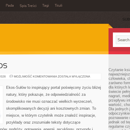
Pada
Tagi
Tituli
Spis Treści
SUB
OS
Czytanie ksi
najważniejsz
CZYTELNICZY
 2026
MOŻLIWOŚĆ KOMENTOWANIA
ZOSTAŁA WYŁĄCZONA
człowieka, c
GŁOS
zarówno form
dla których l
Ekos-Sułów to inspirujący portal poświęcony życiu bliżej
świecie peł
natury, który pokazuje, że odpowiedzialność za
nagrań, med
przepływu i
środowisko nie musi oznaczać wielkich wyrzeczeń,
wartość, cho
skomplikowanych decyzji ani kosztownych zmian. To
Dla jednych 
odpoczynkie
miejsce, w którym czytelnik może znaleźć inspiracje,
poznawanie 
jednak od te
przykłady oraz zrozumiałe teksty dotyczące
regularne cz
w, podróży, gotowania, energii, recyklingu, przyrody i