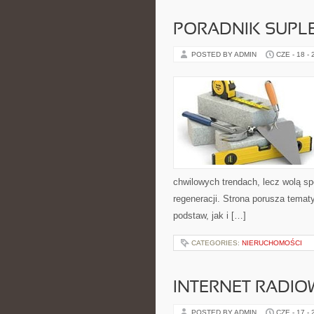
PORADNIK SUPL
POSTED BY ADMIN
CZE - 18 -
chwilowych trendach, lecz wolą sp
regeneracji. Strona porusza tema
podstaw, jak i […]
CATEGORIES:
NIERUCHOMOŚCI
INTERNET RADIO
POSTED BY ADMIN
CZE - 17 -