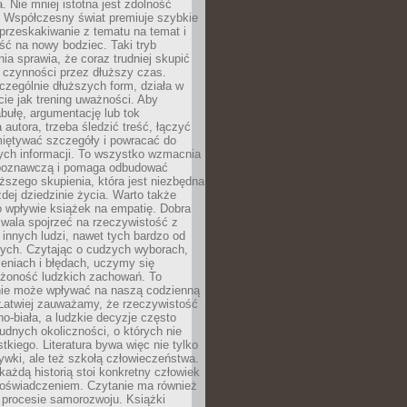
a. Nie mniej istotna jest zdolność
. Współczesny świat premiuje szybkie
przeskakiwanie z tematu na temat i
ść na nowy bodziec. Taki tryb
ia sprawia, że coraz trudniej skupić
j czynności przez dłuższy czas.
czególnie dłuższych form, działa w
ie jak trening uważności. Aby
bułę, argumentację lub tok
autora, trzeba śledzić treść, łączyć
miętywać szczegóły i powracać do
ych informacji. To wszystko wzmacnia
 poznawczą i pomaga odbudować
ższego skupienia, która jest niezbędna
dej dziedzinie życia. Warto także
 wpływie książek na empatię. Dobra
ozwala spojrzeć na rzeczywistość z
innych ludzi, nawet tych bardzo od
ych. Czytając o cudzych wyborach,
eniach i błędach, uczymy się
ożoność ludzkich zachowań. To
ie może wpływać na naszą codzienną
 Łatwiej zauważamy, że rzeczywistość
rno-biała, a ludzkie decyzje często
rudnych okoliczności, o których nie
kiego. Literatura bywa więc nie tylko
ywki, ale też szkołą człowieczeństwa.
każdą historią stoi konkretny człowiek
oświadczeniem. Czytanie ma również
 procesie samorozwoju. Książki