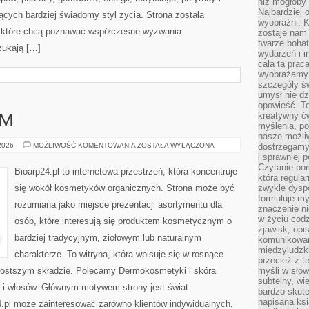
niż mogłoby 
Najbardziej 
cych bardziej świadomy styl życia. Strona została
wyobraźni. K
 które chcą poznawać współczesne wyzwania
zostaje nam
twarze bohat
zukają […]
wydarzeń i i
cała ta prac
wyobrażamy s
szczegóły ś
umysł nie dz
opowieść. Te
kreatywny ć
AM
myślenia, p
nasze możliw
DIY
 2026
MOŻLIWOŚĆ KOMENTOWANIA
ZOSTAŁA WYŁĄCZONA
dostrzegamy 
–
i sprawniej 
ZRÓB
Czytanie po
TO
Bioarp24.pl to internetowa przestrzeń, która koncentruje
SAM
która regula
się wokół kosmetyków organicznych. Strona może być
zwykle dysp
formułuje my
rozumiana jako miejsce prezentacji asortymentu dla
znaczenie ni
w życiu cod
osób, które interesują się produktem kosmetycznym o
zjawisk, opi
bardziej tradycyjnym, ziołowym lub naturalnym
komunikowani
międzyludzk
charakterze. To witryna, która wpisuje się w rosnące
przecież z t
rostszym składzie. Polecamy Dermokosmetyki i skóra
myśli w słow
subtelny, wi
a i włosów. Głównym motywem strony jest świat
bardzo skut
napisana ksi
.pl może zainteresować zarówno klientów indywidualnych,