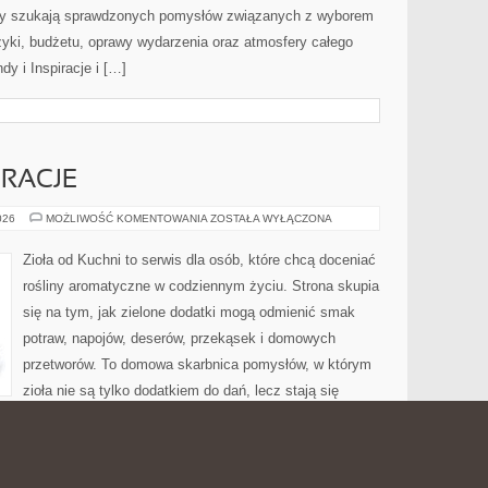
órzy szukają sprawdzonych pomysłów związanych z wyborem
uzyki, budżetu, oprawy wydarzenia oraz atmosfery całego
dy i Inspiracje i […]
RACJE
SEZONOWE
026
MOŻLIWOŚĆ KOMENTOWANIA
ZOSTAŁA WYŁĄCZONA
INSPIRACJE
Zioła od Kuchni to serwis dla osób, które chcą doceniać
rośliny aromatyczne w codziennym życiu. Strona skupia
się na tym, jak zielone dodatki mogą odmienić smak
potraw, napojów, deserów, przekąsek i domowych
przetworów. To domowa skarbnica pomysłów, w którym
zioła nie są tylko dodatkiem do dań, lecz stają się
Serwis pokazuje, że pietruszka mogą być wykorzystywane
no w kuchni tradycyjnej, jak i […]