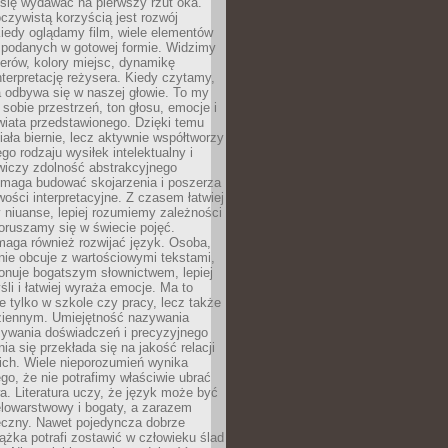
się wydawać na pierwszy rzut oka.
oczywistą korzyścią jest rozwój
iedy oglądamy film, wiele elementów
 podanych w gotowej formie. Widzimy
erów, kolory miejsc, dynamikę
nterpretację reżysera. Kiedy czytamy,
a odbywa się w naszej głowie. To my
obie przestrzeń, ton głosu, emocje i
wiata przedstawionego. Dzięki temu
iała biernie, lecz aktywnie współtworzy
go rodzaju wysiłek intelektualny i
wiczy zdolność abstrakcyjnego
omaga budować skojarzenia i poszerza
ości interpretacyjne. Z czasem łatwiej
niuanse, lepiej rozumiemy zależności
poruszamy się w świecie pojęć.
maga również rozwijać język. Osoba,
rnie obcuje z wartościowymi tekstami,
onuje bogatszym słownictwem, lepiej
śli i łatwiej wyraża emocje. Ma to
e tylko w szkole czy pracy, lecz także
ziennym. Umiejętność nazywania
sywania doświadczeń i precyzyjnego
a się przekłada się na jakość relacji
ich. Wiele nieporozumień wynika
ego, że nie potrafimy właściwie ubrać
a. Literatura uczy, że język może być
elowarstwowy i bogaty, a zarazem
eczny. Nawet pojedyncza dobrze
ążka potrafi zostawić w człowieku ślad