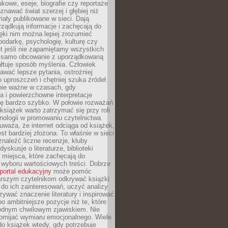
kowe, eseje, biografie czy reportaże
znawać świat szerzej i głębiej niż
riały publikowane w sieci. Dają
rządkują informacje i zachęcają do
zięki nim można lepiej zrozumieć
spodarkę, psychologię, kulturę czy
t jeśli nie zapamiętamy wszystkich
 samo obcowanie z uporządkowaną
łtuje sposób myślenia. Człowiek
wać lepsze pytania, ostrożniej
 uproszczeń i chętniej szuka źródeł.
nie ważne w czasach, gdy
a i powierzchowne interpretacje
ię bardzo szybko. W połowie rozważań
książek warto zatrzymać się przy roli
ologii w promowaniu czytelnictwa.
waża, że internet odciąga od książek,
est bardziej złożona. To właśnie w sieci
naleźć liczne recenzje, kluby
dyskusje o literaturze, biblioteki
 miejsca, które zachęcają do
wyboru wartościowych treści. Dobrze
portal edukacyjny
może pomóc
arszym czytelnikom odkrywać książki
do ich zainteresowań, uczyć analizy
zywać znaczenie literatury i inspirować
po ambitniejsze pozycje niż te, które
odnym chwilowym zjawiskiem. Nie
omijać wymiaru emocjonalnego. Wiele
o książek wtedy, gdy potrzebuje