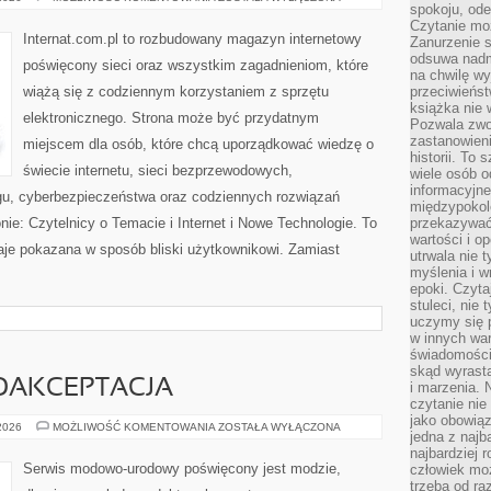
spokoju, ode
RADIOWY
I
Czytanie moż
SATELITARNY
Internat.com.pl to rozbudowany magazyn internetowy
Zanurzenie s
odsuwa nadm
poświęcony sieci oraz wszystkim zagadnieniom, które
na chwilę wy
wiążą się z codziennym korzystaniem z sprzętu
przeciwieńst
książka nie
elektronicznego. Strona może być przydatnym
Pozwala zwol
zastanowieni
miejscem dla osób, które chcą uporządkować wiedzę o
historii. To
świecie internetu, sieci bezprzewodowych,
wiele osób 
informacyjne.
gu, cyberbezpieczeństwa oraz codziennych rozwiązań
międzypokol
nie: Czytelnicy o Temacie i Internet i Nowe Technologie. To
przekazywać
wartości i o
taje pokazana w sposób bliski użytkownikowi. Zamiast
utrwala nie 
myślenia i w
epoki. Czyta
stuleci, nie
uczymy się p
w innych war
świadomości 
skąd wyrasta
MOAKCEPTACJA
i marzenia. 
czytanie nie
jako obowiąz
LIFESTYLE
 2026
MOŻLIWOŚĆ KOMENTOWANIA
ZOSTAŁA WYŁĄCZONA
jedna z najb
I
SAMOAKCEPTACJA
najbardziej 
Serwis modowo-urodowy poświęcony jest modzie,
człowiek mo
trzeba od ra