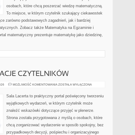
osobach, które chcą poszerzać wiedzę matematyczną.
To miejsce, w którym czytelnik szukający ciekawostek
ce zarówno podstawowych zagadnień, jak i bardziej
ycznych. Zobacz także Matematyka na Egzaminie i
ortal matematyczny prezentuje matematykę jako dziedzinę,
IRACJE CZYTELNIKÓW
HISTORIE
026
MOŻLIWOŚĆ KOMENTOWANIA
ZOSTAŁA WYŁĄCZONA
I
INSPIRACJE
CZYTELNIKÓW
Sala Lacerta to praktyczny portal poświęcony tworzeniu
wyjątkowych wydarzeń, w którym czytelnik może
znaleźć wskazówki dotyczące przyjęć w plenerze.
Strona została przygotowana z myślą o osobach, które
chcą zorganizować wydarzenie w sposób spokojny, bez
przypadkowych decyzji, pośpiechu i organizacyjnego