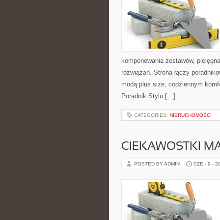
komponowania zestawów, pielęgnac
rozwiązań. Strona łączy poradniko
modą plus size, codziennym komf
Poradnik Stylu […]
CATEGORIES:
NIERUCHOMOŚCI
CIEKAWOSTKI M
POSTED BY ADMIN
CZE - 9 - 2