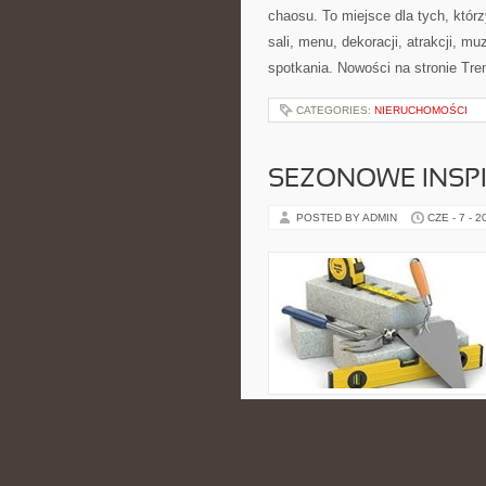
chaosu. To miejsce dla tych, kt
sali, menu, dekoracji, atrakcji, m
spotkania. Nowości na stronie Tren
CATEGORIES:
NIERUCHOMOŚCI
SEZONOWE INSPI
POSTED BY ADMIN
CZE - 7 - 2
elementem zdrowego stylu życia. 
na wiele prostych sposobów, zarów
CATEGORIES:
NIERUCHOMOŚCI