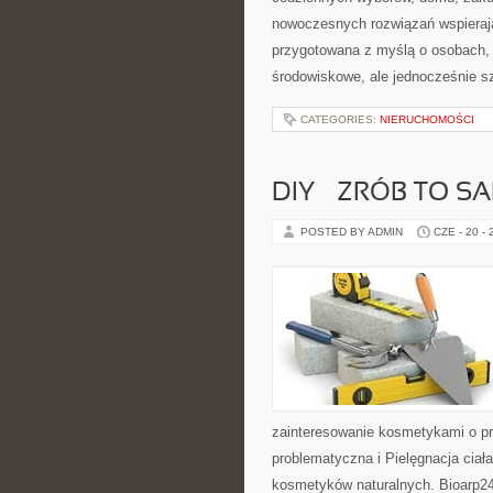
nowoczesnych rozwiązań wspierają
przygotowana z myślą o osobach,
środowiskowe, ale jednocześnie s
CATEGORIES:
NIERUCHOMOŚCI
DIY – ZRÓB TO S
POSTED BY ADMIN
CZE - 20 -
zainteresowanie kosmetykami o p
problematyczna i Pielęgnacja ciał
kosmetyków naturalnych. Bioarp24