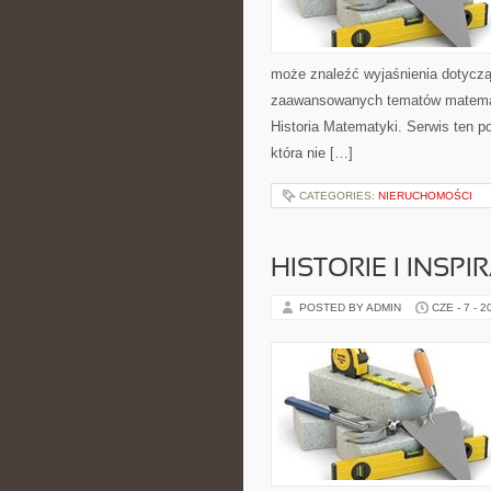
może znaleźć wyjaśnienia dotyczą
zaawansowanych tematów matemat
Historia Matematyki. Serwis ten p
która nie […]
CATEGORIES:
NIERUCHOMOŚCI
HISTORIE I INSP
POSTED BY ADMIN
CZE - 7 - 2