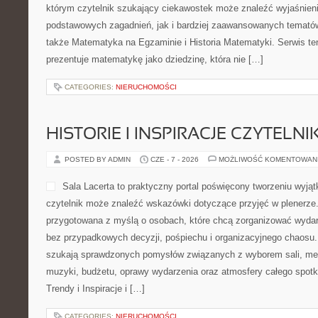
którym czytelnik szukający ciekawostek może znaleźć wyjaśnien
podstawowych zagadnień, jak i bardziej zaawansowanych temat
także Matematyka na Egzaminie i Historia Matematyki. Serwis t
prezentuje matematykę jako dziedzinę, która nie […]
CATEGORIES:
NIERUCHOMOŚCI
HISTORIE I INSPIRACJE CZYTELN
POSTED BY ADMIN
CZE - 7 - 2026
MOŻLIWOŚĆ KOMENTOWAN
Sala Lacerta to praktyczny portal poświęcony tworzeniu wyj
czytelnik może znaleźć wskazówki dotyczące przyjęć w plenerze.
przygotowana z myślą o osobach, które chcą zorganizować wydar
bez przypadkowych decyzji, pośpiechu i organizacyjnego chaosu. 
szukają sprawdzonych pomysłów związanych z wyborem sali, menu,
muzyki, budżetu, oprawy wydarzenia oraz atmosfery całego spotk
Trendy i Inspiracje i […]
CATEGORIES:
NIERUCHOMOŚCI