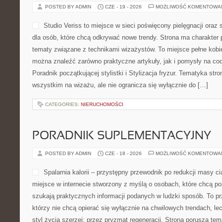
POSTED BY ADMIN
CZE - 19 - 2026
MOŻLIWOŚĆ KOMENTOWA
Studio Veriss to miejsce w sieci poświęcony pielęgnacji o
dla osób, które chcą odkrywać nowe trendy. Strona ma charakter 
tematy związane z technikami wizażystów. To miejsce pełne kobie
można znaleźć zarówno praktyczne artykuły, jak i pomysły na c
Poradnik początkującej stylistki i Stylizacja fryzur. Tematyka str
wszystkim na wizażu, ale nie ogranicza się wyłącznie do […]
CATEGORIES:
NIERUCHOMOŚCI
PORADNIK SUPLEMENTACYJNY
POSTED BY ADMIN
CZE - 18 - 2026
MOŻLIWOŚĆ KOMENTOWA
Spalarnia kalorii – przystępny przewodnik po redukcji masy ciał
miejsce w internecie stworzony z myślą o osobach, które chcą po
szukają praktycznych informacji podanych w ludzki sposób. To pr
którzy nie chcą opierać się wyłącznie na chwilowych trendach, le
styl życia szerzej: przez pryzmat regeneracji. Strona porusza te