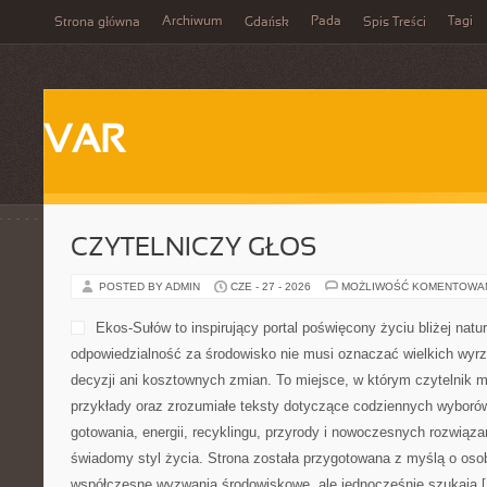
Archiwum
Pada
Tagi
Strona główna
Gdańsk
Spis Treści
VAR
CZYTELNICZY GŁOS
POSTED BY ADMIN
CZE - 27 - 2026
MOŻLIWOŚĆ KOMENTOWA
Ekos-Sułów to inspirujący portal poświęcony życiu bliżej natur
odpowiedzialność za środowisko nie musi oznaczać wielkich wy
decyzji ani kosztownych zmian. To miejsce, w którym czytelnik m
przykłady oraz zrozumiałe teksty dotyczące codziennych wyboró
gotowania, energii, recyklingu, przyrody i nowoczesnych rozwiąza
świadomy styl życia. Strona została przygotowana z myślą o os
współczesne wyzwania środowiskowe, ale jednocześnie szukają 