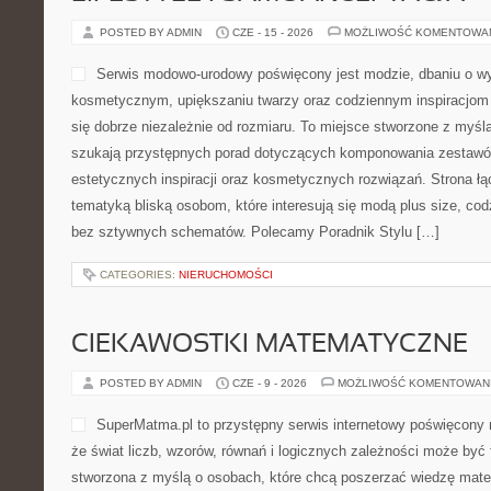
POSTED BY ADMIN
CZE - 15 - 2026
MOŻLIWOŚĆ KOMENTOWA
Serwis modowo-urodowy poświęcony jest modzie, dbaniu o w
kosmetycznym, upiększaniu twarzy oraz codziennym inspiracjom 
się dobrze niezależnie od rozmiaru. To miejsce stworzone z myślą
szukają przystępnych porad dotyczących komponowania zestawów,
estetycznych inspiracji oraz kosmetycznych rozwiązań. Strona ł
tematyką bliską osobom, które interesują się modą plus size, co
bez sztywnych schematów. Polecamy Poradnik Stylu […]
CATEGORIES:
NIERUCHOMOŚCI
CIEKAWOSTKI MATEMATYCZNE
POSTED BY ADMIN
CZE - 9 - 2026
MOŻLIWOŚĆ KOMENTOWAN
SuperMatma.pl to przystępny serwis internetowy poświęcony 
że świat liczb, wzorów, równań i logicznych zależności może być 
stworzona z myślą o osobach, które chcą poszerzać wiedzę mat