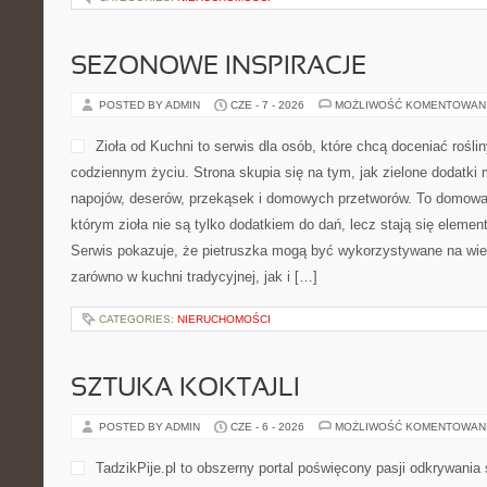
SEZONOWE INSPIRACJE
POSTED BY ADMIN
CZE - 7 - 2026
MOŻLIWOŚĆ KOMENTOWAN
Zioła od Kuchni to serwis dla osób, które chcą doceniać rośl
codziennym życiu. Strona skupia się na tym, jak zielone dodatki
napojów, deserów, przekąsek i domowych przetworów. To domowa
którym zioła nie są tylko dodatkiem do dań, lecz stają się eleme
Serwis pokazuje, że pietruszka mogą być wykorzystywane na wie
zarówno w kuchni tradycyjnej, jak i […]
CATEGORIES:
NIERUCHOMOŚCI
SZTUKA KOKTAJLI
POSTED BY ADMIN
CZE - 6 - 2026
MOŻLIWOŚĆ KOMENTOWAN
TadzikPije.pl to obszerny portal poświęcony pasji odkrywani