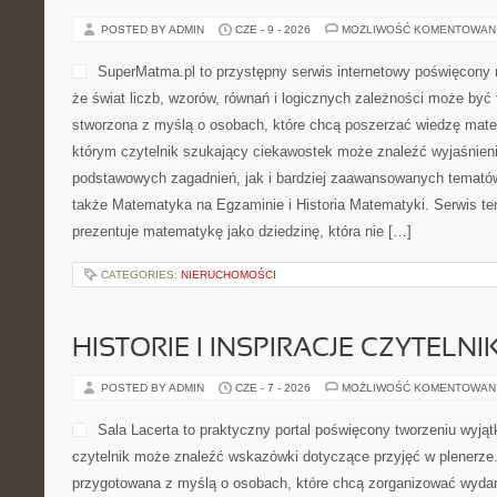
POSTED BY ADMIN
CZE - 9 - 2026
MOŻLIWOŚĆ KOMENTOWAN
SuperMatma.pl to przystępny serwis internetowy poświęcony 
że świat liczb, wzorów, równań i logicznych zależności może być 
stworzona z myślą o osobach, które chcą poszerzać wiedzę mat
którym czytelnik szukający ciekawostek może znaleźć wyjaśnien
podstawowych zagadnień, jak i bardziej zaawansowanych temat
także Matematyka na Egzaminie i Historia Matematyki. Serwis t
prezentuje matematykę jako dziedzinę, która nie […]
CATEGORIES:
NIERUCHOMOŚCI
HISTORIE I INSPIRACJE CZYTELN
POSTED BY ADMIN
CZE - 7 - 2026
MOŻLIWOŚĆ KOMENTOWAN
Sala Lacerta to praktyczny portal poświęcony tworzeniu wyj
czytelnik może znaleźć wskazówki dotyczące przyjęć w plenerze.
przygotowana z myślą o osobach, które chcą zorganizować wydar