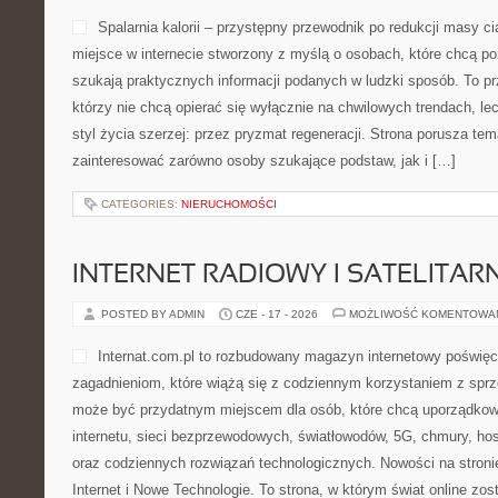
Spalarnia kalorii – przystępny przewodnik po redukcji masy ciał
miejsce w internecie stworzony z myślą o osobach, które chcą po
szukają praktycznych informacji podanych w ludzki sposób. To pr
którzy nie chcą opierać się wyłącznie na chwilowych trendach, le
styl życia szerzej: przez pryzmat regeneracji. Strona porusza te
zainteresować zarówno osoby szukające podstaw, jak i […]
CATEGORIES:
NIERUCHOMOŚCI
INTERNET RADIOWY I SATELITAR
POSTED BY ADMIN
CZE - 17 - 2026
MOŻLIWOŚĆ KOMENTOWA
Internat.com.pl to rozbudowany magazyn internetowy poświęc
zagadnieniom, które wiążą się z codziennym korzystaniem z sprzę
może być przydatnym miejscem dla osób, które chcą uporządkow
internetu, sieci bezprzewodowych, światłowodów, 5G, chmury, ho
oraz codziennych rozwiązań technologicznych. Nowości na stronie
Internet i Nowe Technologie. To strona, w którym świat online zo