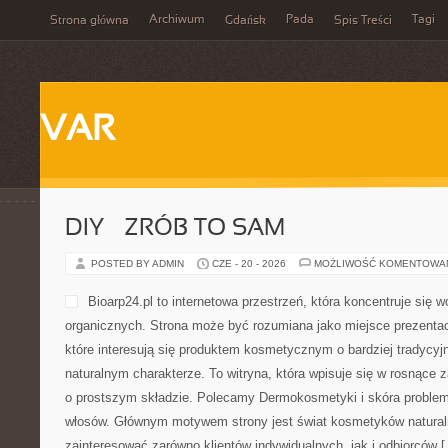
Archiwum
Pada
Tagi
Strona główna
Gdańsk
Spis Treści
VAR
DIY – ZRÓB TO SAM
POSTED BY ADMIN
CZE - 20 - 2026
MOŻLIWOŚĆ KOMENTOWA
Bioarp24.pl to internetowa przestrzeń, która koncentruje się
organicznych. Strona może być rozumiana jako miejsce prezentac
które interesują się produktem kosmetycznym o bardziej tradycyj
naturalnym charakterze. To witryna, która wpisuje się w rosnące
o prostszym składzie. Polecamy Dermokosmetyki i skóra problemat
włosów. Głównym motywem strony jest świat kosmetyków natural
zainteresować zarówno klientów indywidualnych, jak i odbiorców 