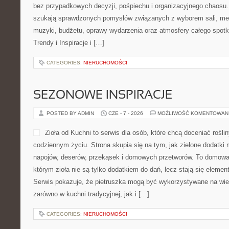
bez przypadkowych decyzji, pośpiechu i organizacyjnego chaosu. 
szukają sprawdzonych pomysłów związanych z wyborem sali, menu,
muzyki, budżetu, oprawy wydarzenia oraz atmosfery całego spotk
Trendy i Inspiracje i […]
CATEGORIES:
NIERUCHOMOŚCI
SEZONOWE INSPIRACJE
POSTED BY ADMIN
CZE - 7 - 2026
MOŻLIWOŚĆ KOMENTOWAN
Zioła od Kuchni to serwis dla osób, które chcą doceniać rośl
codziennym życiu. Strona skupia się na tym, jak zielone dodatki
napojów, deserów, przekąsek i domowych przetworów. To domowa
którym zioła nie są tylko dodatkiem do dań, lecz stają się eleme
Serwis pokazuje, że pietruszka mogą być wykorzystywane na wie
zarówno w kuchni tradycyjnej, jak i […]
CATEGORIES:
NIERUCHOMOŚCI