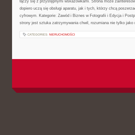
łączy się z przystępnymi wskazówkami. Strona może zainteresow
dopiero uczą się obsługi aparatu, jak i tych, którzy chcą poszerz
cyfrowym. Kategorie: Zawód i Biznes w Fotografii i Edycja i Po
strony jest sztuka zatrzymywania chwil, rozumiana nie tylko jak
CATEGORIES:
NIERUCHOMOŚCI