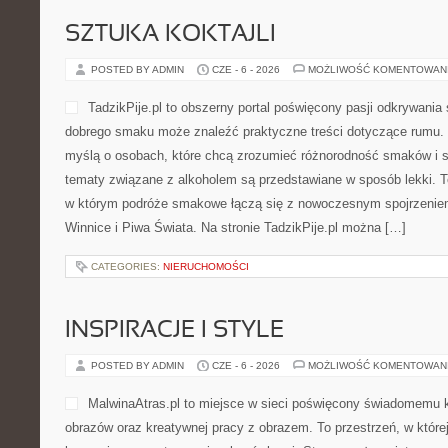
SZTUKA KOKTAJLI
POSTED BY ADMIN
CZE - 6 - 2026
MOŻLIWOŚĆ KOMENTOWAN
TadzikPije.pl to obszerny portal poświęcony pasji odkrywani
dobrego smaku może znaleźć praktyczne treści dotyczące rumu. 
myślą o osobach, które chcą zrozumieć różnorodność smaków i s
tematy związane z alkoholem są przedstawiane w sposób lekki. 
w którym podróże smakowe łączą się z nowoczesnym spojrzeniem
Winnice i Piwa Świata. Na stronie TadzikPije.pl można […]
CATEGORIES:
NIERUCHOMOŚCI
INSPIRACJE I STYLE
POSTED BY ADMIN
CZE - 6 - 2026
MOŻLIWOŚĆ KOMENTOWAN
MalwinaAtras.pl to miejsce w sieci poświęcony świadomemu k
obrazów oraz kreatywnej pracy z obrazem. To przestrzeń, w któr