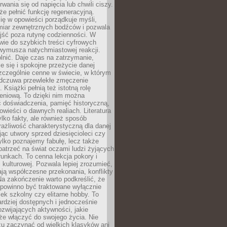
rwania się od napięcia lub chwili ciszy.
e pełnić funkcję regeneracyjną.
ię w opowieści porządkuje myśli,
iar zewnętrznych bodźców i pozwala
jść poza rutynę codzienności. W
wie do szybkich treści cyfrowych
 wymusza natychmiastowej reakcji.
nić. Daje czas na zatrzymanie,
e się i spokojne przeżycie danej
 szczególnie cenne w świecie, w którym
odczuwa przewlekłe zmęczenie
 Książki pełnią też istotną rolę
eniową. To dzięki nim można
 doświadczenia, pamięć historyczną,
powieści o dawnych realiach. Literatura
tylko fakty, ale również sposób
rażliwość charakterystyczną dla danej
jąc utwory sprzed dziesięcioleci czy
 tylko poznajemy fabułę, lecz także
atrzeć na świat oczami ludzi żyjących
unkach. To cenna lekcja pokory i
kulturowej. Pozwala lepiej zrozumieć,
ją współczesne przekonania, konflikty
Na zakończenie warto podkreślić, że
 powinno być traktowane wyłącznie
ek szkolny czy elitarne hobby. To
ardziej dostępnych i jednocześnie
rozwijających aktywności, jakie
że włączyć do swojego życia. Nie
zu zaczynać od wielkich klasyków ani