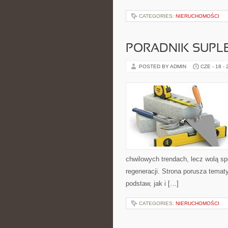
CATEGORIES:
NIERUCHOMOŚCI
PORADNIK SUPL
POSTED BY ADMIN
CZE - 18 -
chwilowych trendach, lecz wolą sp
regeneracji. Strona porusza tema
podstaw, jak i […]
CATEGORIES:
NIERUCHOMOŚCI