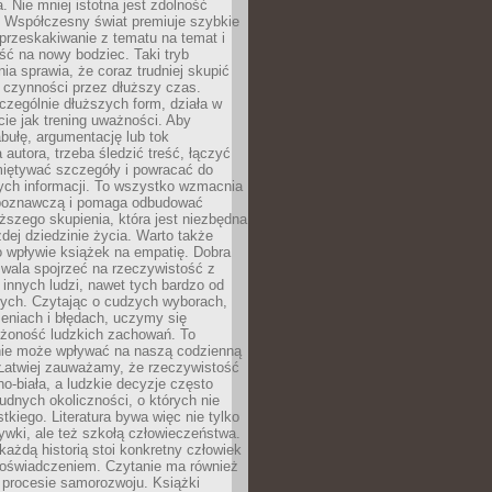
a. Nie mniej istotna jest zdolność
. Współczesny świat premiuje szybkie
przeskakiwanie z tematu na temat i
ść na nowy bodziec. Taki tryb
ia sprawia, że coraz trudniej skupić
j czynności przez dłuższy czas.
czególnie dłuższych form, działa w
ie jak trening uważności. Aby
bułę, argumentację lub tok
autora, trzeba śledzić treść, łączyć
miętywać szczegóły i powracać do
ych informacji. To wszystko wzmacnia
 poznawczą i pomaga odbudować
ższego skupienia, która jest niezbędna
dej dziedzinie życia. Warto także
 wpływie książek na empatię. Dobra
ozwala spojrzeć na rzeczywistość z
innych ludzi, nawet tych bardzo od
ych. Czytając o cudzych wyborach,
eniach i błędach, uczymy się
ożoność ludzkich zachowań. To
ie może wpływać na naszą codzienną
 Łatwiej zauważamy, że rzeczywistość
rno-biała, a ludzkie decyzje często
rudnych okoliczności, o których nie
kiego. Literatura bywa więc nie tylko
ywki, ale też szkołą człowieczeństwa.
każdą historią stoi konkretny człowiek
oświadczeniem. Czytanie ma również
 procesie samorozwoju. Książki