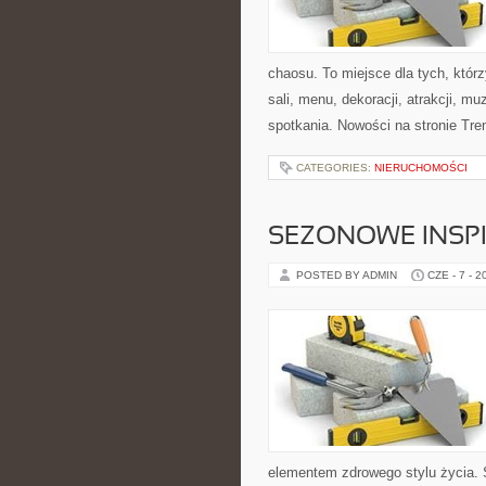
chaosu. To miejsce dla tych, kt
sali, menu, dekoracji, atrakcji, m
spotkania. Nowości na stronie Tren
CATEGORIES:
NIERUCHOMOŚCI
SEZONOWE INSPI
POSTED BY ADMIN
CZE - 7 - 2
elementem zdrowego stylu życia. 