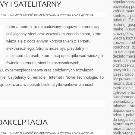
popularnonau
WY I SATELITARNY
pozwalają po
krótkie mate
INTERNET
kontekst, po
 2026
MOŻLIWOŚĆ KOMENTOWANIA
ZOSTAŁA WYŁĄCZONA
RADIOWY
refleksji. D
I
historię, go
SATELITARNY
Internat.com.pl to rozbudowany magazyn internetowy
naukę. Nawe
szczegółów,
poświęcony sieci oraz wszystkim zagadnieniom, które
wiedzą kszta
wiążą się z codziennym korzystaniem z sprzętu
zaczyna zada
podchodzi do
elektronicznego. Strona może być przydatnym
To szczegól
miejscem dla osób, które chcą uporządkować wiedzę o
dezinformacj
rozchodzą s
świecie internetu, sieci bezprzewodowych,
o znaczeniu 
nowych techn
gu, cyberbezpieczeństwa oraz codziennych rozwiązań
Część osób u
nie: Czytelnicy o Temacie i Internet i Nowe Technologie. To
ale prawda j
można dziś z
taje pokazana w sposób bliski użytkownikowi. Zamiast
czytelnicze, 
cyfrowe oraz
świadomego 
prowadzony
młodym i st
dopasowane 
tekstu, poka
do sięgania 
MOAKCEPTACJA
akurat są m
można też p
osób wraca d
LIFESTYLE
 2026
MOŻLIWOŚĆ KOMENTOWANIA
ZOSTAŁA WYŁĄCZONA