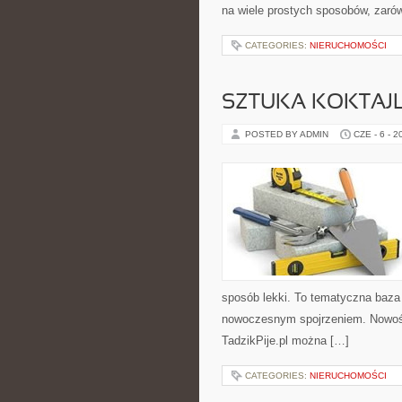
na wiele prostych sposobów, zarów
CATEGORIES:
NIERUCHOMOŚCI
SZTUKA KOKTAJL
POSTED BY ADMIN
CZE - 6 - 2
sposób lekki. To tematyczna baza
nowoczesnym spojrzeniem. Nowości
TadzikPije.pl można […]
CATEGORIES:
NIERUCHOMOŚCI