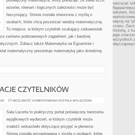
poświęcony matematyce, który pokazuje, że świat liczb,
narzucać so
wzorów, równań i logicznych zależności może być
Najważniejs
tekstem, któ
fascynujący. Strona została stworzona z myślą o
wartościowe
więcej niż 
osobach, które chcą poszerzać wiedzę matematyczną.
czasu. Zaczy
To miejsce, w którym czytelnik szukający ciekawostek
historią, z 
jego znacze
ce zarówno podstawowych zagadnień, jak i bardziej
wszystkich 
ycznych. Zobacz także Matematyka na Egzaminie i
obyczajowyc
ortal matematyczny prezentuje matematykę jako dziedzinę,
IRACJE CZYTELNIKÓW
HISTORIE
026
MOŻLIWOŚĆ KOMENTOWANIA
ZOSTAŁA WYŁĄCZONA
I
INSPIRACJE
CZYTELNIKÓW
Sala Lacerta to praktyczny portal poświęcony tworzeniu
wyjątkowych wydarzeń, w którym czytelnik może
znaleźć wskazówki dotyczące przyjęć w plenerze.
Strona została przygotowana z myślą o osobach, które