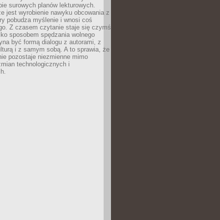
bie surowych planów lekturowych.
ze jest wyrobienie nawyku obcowania z
ry pobudza myślenie i wnosi coś
go. Z czasem czytanie staje się czymś
tylko sposobem spędzania wolnego
na być formą dialogu z autorami, z
kulturą i z samym sobą. A to sprawia, że
nie pozostaje niezmienne mimo
zmian technologicznych i
h.