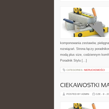
komponowania zestawów, pielęgnac
rozwiązań. Strona łączy poradniko
modą plus size, codziennym komf
Poradnik Stylu […]
CATEGORIES:
NIERUCHOMOŚCI
CIEKAWOSTKI M
POSTED BY ADMIN
CZE - 9 - 2