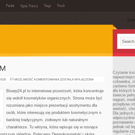
Pada
Tagi
Tituli
Spis Treści
SUB
AM
Czytanie ksi
najważniejsz
DIY
 2026
MOŻLIWOŚĆ KOMENTOWANIA
ZOSTAŁA WYŁĄCZONA
człowieka, c
–
zarówno form
ZRÓB
TO
dla których l
Bioarp24.pl to internetowa przestrzeń, która koncentruje
SAM
świecie peł
się wokół kosmetyków organicznych. Strona może być
nagrań, med
przepływu i
rozumiana jako miejsce prezentacji asortymentu dla
wartość, cho
osób, które interesują się produktem kosmetycznym o
Dla jednych 
odpoczynkie
bardziej tradycyjnym, ziołowym lub naturalnym
poznawanie 
jednak od te
charakterze. To witryna, która wpisuje się w rosnące
regularne cz
rostszym składzie. Polecamy Dermokosmetyki i skóra