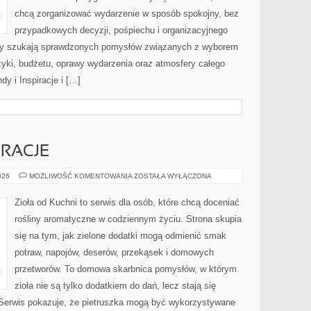
chcą zorganizować wydarzenie w sposób spokojny, bez
przypadkowych decyzji, pośpiechu i organizacyjnego
órzy szukają sprawdzonych pomysłów związanych z wyborem
uzyki, budżetu, oprawy wydarzenia oraz atmosfery całego
dy i Inspiracje i […]
RACJE
SEZONOWE
026
MOŻLIWOŚĆ KOMENTOWANIA
ZOSTAŁA WYŁĄCZONA
INSPIRACJE
Zioła od Kuchni to serwis dla osób, które chcą doceniać
rośliny aromatyczne w codziennym życiu. Strona skupia
się na tym, jak zielone dodatki mogą odmienić smak
potraw, napojów, deserów, przekąsek i domowych
przetworów. To domowa skarbnica pomysłów, w którym
zioła nie są tylko dodatkiem do dań, lecz stają się
Serwis pokazuje, że pietruszka mogą być wykorzystywane