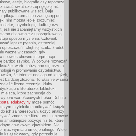
kowe, eseje, biografie czy reportaże
znawać świat szerzej i głębiej niż
riały publikowane w sieci. Dają
rządkują informacje i zachęcają do
zięki nim można lepiej zrozumieć
spodarkę, psychologię, kulturę czy
t jeśli nie zapamiętamy wszystkich
 samo obcowanie z uporządkowaną
łtuje sposób myślenia. Człowiek
wać lepsze pytania, ostrożniej
 uproszczeń i chętniej szuka źródeł.
nie ważne w czasach, gdy
a i powierzchowne interpretacje
ię bardzo szybko. W połowie rozważań
książek warto zatrzymać się przy roli
ologii w promowaniu czytelnictwa.
waża, że internet odciąga od książek,
est bardziej złożona. To właśnie w sieci
naleźć liczne recenzje, kluby
dyskusje o literaturze, biblioteki
 miejsca, które zachęcają do
wyboru wartościowych treści. Dobrze
portal edukacyjny
może pomóc
arszym czytelnikom odkrywać książki
do ich zainteresowań, uczyć analizy
zywać znaczenie literatury i inspirować
po ambitniejsze pozycje niż te, które
odnym chwilowym zjawiskiem. Nie
omijać wymiaru emocjonalnego. Wiele
o książek wtedy, gdy potrzebuje