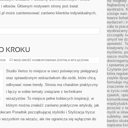
niż mogłoby 
Najbardziej 
a i włosów. Głównym motywem strony jest świat
wyobraźni. K
.pl może zainteresować zarówno klientów indywidualnych,
zostaje nam
twarze bohat
wydarzeń i i
cała ta prac
wyobrażamy s
szczegóły ś
umysł nie dz
opowieść. Te
kreatywny ć
PO KROKU
myślenia, p
nasze możliw
MAKIJAŻ
 2026
MOŻLIWOŚĆ KOMENTOWANIA
ZOSTAŁA WYŁĄCZONA
dostrzegamy 
KROK
i sprawniej 
PO
Czytanie po
KROKU
Studio Veriss to miejsce w sieci poświęcony pielęgnacji
która regula
oraz sprawdzonym wskazówkom dla osób, które chcą
zwykle dysp
formułuje my
odkrywać nowe trendy. Strona ma charakter praktyczny
znaczenie ni
w życiu cod
i łączy w sobie tematy związane z technikami
zjawisk, opi
wizażystów. To miejsce pełne kobiecych inspiracji, w
komunikowani
międzyludzk
którym można znaleźć zarówno praktyczne artykuły, jak
przecież z t
ecam Poradnik początkującej stylistki i Stylizacja fryzur.
myśli w słow
subtelny, wi
 wszystkim na wizażu, ale nie ogranicza się wyłącznie do
bardzo skut
napisana ksi