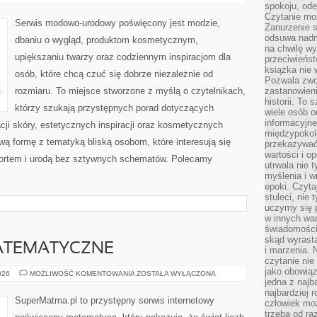
I
spokoju, ode
SAMOAKCEPTACJA
Czytanie moż
Serwis modowo-urodowy poświęcony jest modzie,
Zanurzenie s
odsuwa nadm
dbaniu o wygląd, produktom kosmetycznym,
na chwilę wy
upiększaniu twarzy oraz codziennym inspiracjom dla
przeciwieńst
książka nie
osób, które chcą czuć się dobrze niezależnie od
Pozwala zwol
rozmiaru. To miejsce stworzone z myślą o czytelnikach,
zastanowieni
historii. To
którzy szukają przystępnych porad dotyczących
wiele osób 
informacyjne.
ji skóry, estetycznych inspiracji oraz kosmetycznych
międzypokol
wą formę z tematyką bliską osobom, które interesują się
przekazywać
wartości i o
ortem i urodą bez sztywnych schematów. Polecamy
utrwala nie 
myślenia i w
epoki. Czyta
stuleci, nie
uczymy się p
w innych war
świadomości 
skąd wyrasta
ATEMATYCZNE
i marzenia. 
czytanie nie
jako obowiąz
CIEKAWOSTKI
026
MOŻLIWOŚĆ KOMENTOWANIA
ZOSTAŁA WYŁĄCZONA
MATEMATYCZNE
jedna z najb
najbardziej 
SuperMatma.pl to przystępny serwis internetowy
człowiek mo
trzeba od ra