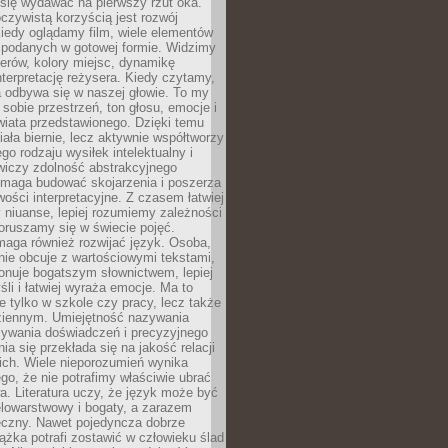
się wydawać na pierwszy rzut oka.
oczywistą korzyścią jest rozwój
iedy oglądamy film, wiele elementów
 podanych w gotowej formie. Widzimy
erów, kolory miejsc, dynamikę
nterpretację reżysera. Kiedy czytamy,
a odbywa się w naszej głowie. To my
obie przestrzeń, ton głosu, emocje i
wiata przedstawionego. Dzięki temu
iała biernie, lecz aktywnie współtworzy
go rodzaju wysiłek intelektualny i
wiczy zdolność abstrakcyjnego
omaga budować skojarzenia i poszerza
ości interpretacyjne. Z czasem łatwiej
niuanse, lepiej rozumiemy zależności
poruszamy się w świecie pojęć.
maga również rozwijać język. Osoba,
rnie obcuje z wartościowymi tekstami,
onuje bogatszym słownictwem, lepiej
śli i łatwiej wyraża emocje. Ma to
e tylko w szkole czy pracy, lecz także
ziennym. Umiejętność nazywania
sywania doświadczeń i precyzyjnego
a się przekłada się na jakość relacji
ich. Wiele nieporozumień wynika
ego, że nie potrafimy właściwie ubrać
a. Literatura uczy, że język może być
elowarstwowy i bogaty, a zarazem
eczny. Nawet pojedyncza dobrze
ążka potrafi zostawić w człowieku ślad