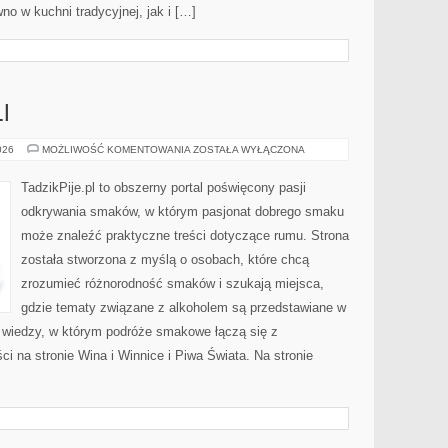
no w kuchni tradycyjnej, jak i […]
I
SZTUKA
026
MOŻLIWOŚĆ KOMENTOWANIA
ZOSTAŁA WYŁĄCZONA
KOKTAJLI
TadzikPije.pl to obszerny portal poświęcony pasji
odkrywania smaków, w którym pasjonat dobrego smaku
może znaleźć praktyczne treści dotyczące rumu. Strona
została stworzona z myślą o osobach, które chcą
zrozumieć różnorodność smaków i szukają miejsca,
gdzie tematy związane z alkoholem są przedstawiane w
 wiedzy, w którym podróże smakowe łączą się z
 na stronie Wina i Winnice i Piwa Świata. Na stronie