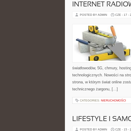
INTERNET RADIO
POSTED BY ADMIN
CZE - 17 -
światłowodów, 5G, chmury, hostin
technologicznych. Nowości na stro
strona, w którym świat online zos
technicznego żargonu, […]
CATEGORIES:
NIERUCHOMOŚCI
LIFESTYLE I SA
POSTED BY ADMIN
CZE - 15 -