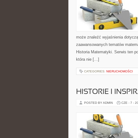
może znaleźć wyjaśnienia dotyczą
zaawansowanych tematów matemat
Historia Matematyki. Serwis ten p
która nie […]
CATEGORIES:
NIERUCHOMOŚCI
HISTORIE I INSP
POSTED BY ADMIN
CZE - 7 - 2