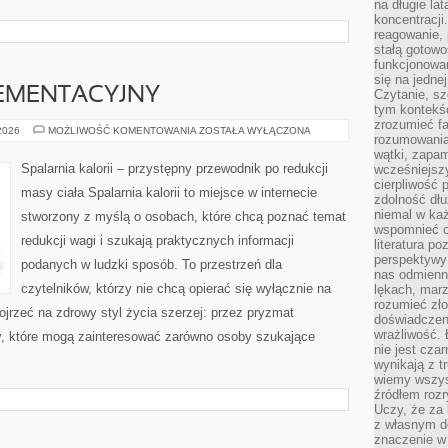
na długie lat
koncentracji
reagowanie, 
stałą gotowo
funkcjonowan
się na jedne
EMENTACYJNY
Czytanie, sz
tym kontekśc
zrozumieć fa
PORADNIK
 2026
MOŻLIWOŚĆ KOMENTOWANIA
ZOSTAŁA WYŁĄCZONA
rozumowania 
SUPLEMENTACYJNY
wątki, zapa
Spalarnia kalorii – przystępny przewodnik po redukcji
wcześniejsz
cierpliwość
masy ciała Spalarnia kalorii to miejsce w internecie
zdolność dłu
niemal w każ
stworzony z myślą o osobach, które chcą poznać temat
wspomnieć o
redukcji wagi i szukają praktycznych informacji
literatura p
perspektywy 
podanych w ludzki sposób. To przestrzeń dla
nas odmienn
czytelników, którzy nie chcą opierać się wyłącznie na
lękach, marz
rozumieć zł
ojrzeć na zdrowy styl życia szerzej: przez pryzmat
doświadczen
wrażliwość.
ty, które mogą zainteresować zarówno osoby szukające
nie jest cza
wynikają z t
wiemy wszyst
źródłem rozr
Uczy, że za 
z własnym d
znaczenie w