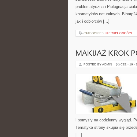
problematyczna i Pielęgnacja ciał
kosmetyków naturalnych. Bioarp24
jak i odbiorców […]
CATEGORIES:
NIERUCHOMOŚCI
MAKIJAŻ KROK 
POSTED BY ADMIN
CZE - 19 -
i pomysły na codzienny wygląd. Pol
Tematyka strony skupia się przede
[…]