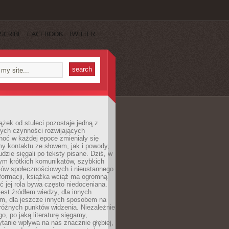
SCRIBE
FACEBOOK
TWITTER
ążek od stuleci pozostaje jedną z
ych czynności rozwijających
hoć w każdej epoce zmieniały się
y kontaktu ze słowem, jak i powody,
udzie sięgali po teksty pisane. Dziś, w
nym krótkich komunikatów, szybkich
iów społecznościowych i nieustannego
nformacji, książka wciąż ma ogromną
ć jej rola bywa często niedoceniana.
jest źródłem wiedzy, dla innych
m, dla jeszcze innych sposobem na
różnych punktów widzenia. Niezależnie
go, po jaką literaturę sięgamy,
ytanie wpływa na nas znacznie głębiej,